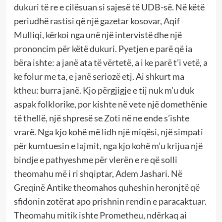
dukuri të re e cilësuan si sajesë të UDB-së. Në këtë
periudhë rastisi që një gazetar kosovar, Aqif
Mulliqi, kërkoi nga unë një intervistë dhe një
prononcim për këtë dukuri. Pyetjen e parë që ia
bëra ishte: a janë ata të vërtetë, a i ke parë t’i vetë, a
ke folur me ta, e janë seriozë etj. Ai shkurt ma
ktheu: burra janë. Kjo përgjigje e tij nuk m’u duk
aspak folklorike, por kishte në vete një domethënie
të thellë, një shpresë se Zoti në ne ende s’ishte
vrarë. Nga kjo kohë më lidh një miqësi, një simpati
për kumtuesin e lajmit, nga kjo kohë m’u krijua një
bindje e pathyeshme për vlerën e re që solli
theomahu më i ri shqiptar, Adem Jashari. Në
Greqinë Antike theomahos quheshin heronjtë që
sfidonin zotërat apo prishnin rendin e paracaktuar.
Theomahu mitik ishte Prometheu, ndërkaq ai