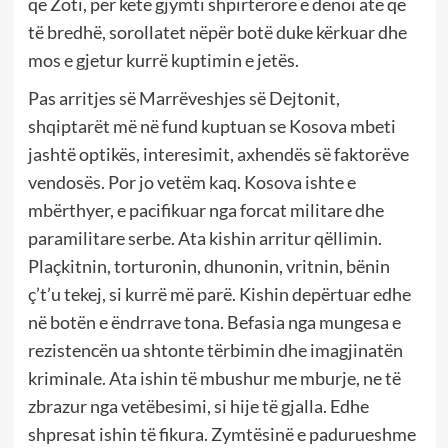
që Zoti, për këtë gjymti shpirtërore e dënoi atë që
të bredhë, sorollatet nëpër botë duke kërkuar dhe
mos e gjetur kurrë kuptimin e jetës.
Pas arritjes së Marrëveshjes së Dejtonit,
shqiptarët më në fund kuptuan se Kosova mbeti
jashtë optikës, interesimit, axhendës së faktorëve
vendosës. Por jo vetëm kaq. Kosova ishte e
mbërthyer, e pacifikuar nga forcat militare dhe
paramilitare serbe. Ata kishin arritur qëllimin.
Plaçkitnin, torturonin, dhunonin, vritnin, bënin
ç’t’u tekej, si kurrë më parë. Kishin depërtuar edhe
në botën e ëndrrave tona. Befasia nga mungesa e
rezistencën ua shtonte tërbimin dhe imagjinatën
kriminale. Ata ishin të mbushur me mburje, ne të
zbrazur nga vetëbesimi, si hije të gjalla. Edhe
shpresat ishin të fikura. Zymtësinë e padurueshme