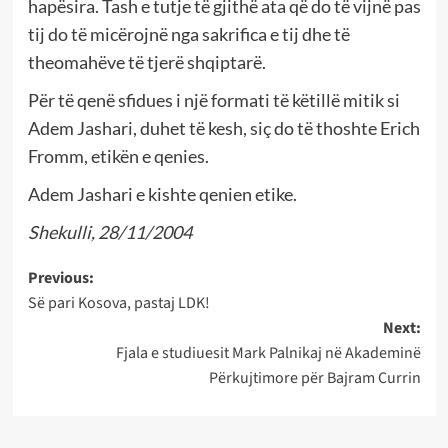
hapësira. Tash e tutje të gjithë ata që do të vijnë pas
tij do të micërojnë nga sakrifica e tij dhe të
theomahëve të tjerë shqiptarë.
Për të qenë sfidues i një formati të këtillë mitik si
Adem Jashari, duhet të kesh, siç do të thoshte Erich
Fromm, etikën e qenies.
Adem Jashari e kishte qenien etike.
Shekulli, 28/11/2004
Post
Previous:
Së pari Kosova, pastaj LDK!
navigation
Next:
Fjala e studiuesit Mark Palnikaj në Akademinë
Përkujtimore për Bajram Currin