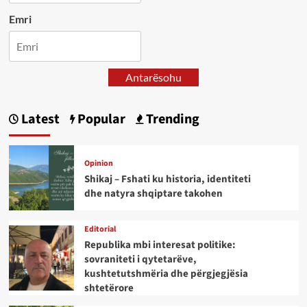
Emri
Antarësohu
Latest
Popular
Trending
Opinion
Shikaj – Fshati ku historia, identiteti
dhe natyra shqiptare takohen
Editorial
Republika mbi interesat politike:
sovraniteti i qytetarëve,
kushtetutshmëria dhe përgjegjësia
shtetërore