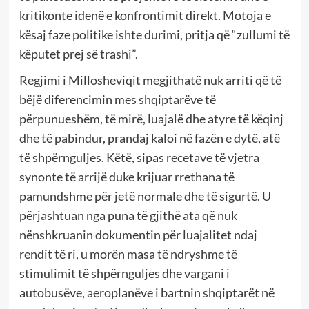
kritikonte idenë e konfrontimit direkt. Motoja e
kësaj faze politike ishte durimi, pritja që “zullumi të
këputet prej së trashi”.
Regjimi i Millosheviqit megjithatë nuk arriti që të
bëjë diferencimin mes shqiptarëve të
përpunueshëm, të mirë, luajalë dhe atyre të këqinj
dhe të pabindur, prandaj kaloi në fazën e dytë, atë
të shpërnguljes. Këtë, sipas recetave të vjetra
synonte të arrijë duke krijuar rrethana të
pamundshme për jetë normale dhe të sigurtë. U
përjashtuan nga puna të gjithë ata që nuk
nënshkruanin dokumentin për luajalitet ndaj
rendit të ri, u morën masa të ndryshme të
stimulimit të shpërnguljes dhe vargani i
autobusëve, aeroplanëve i bartnin shqiptarët në