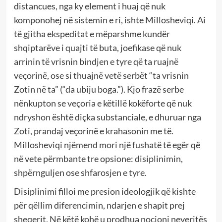
distancues, nga ky element i huaj që nuk
komponohej në sistemin e ri, ishte Millosheviqi. Ai
të gjitha ekspeditat e mëparshme kundër
shqiptarëve i quajti të buta, joefikase që nuk
arrinin të vrisnin bindjen e tyre që ta ruajnë
veçorinë, ose si thuajnë vetë serbët “ta vrisnin
Zotin në ta” (“da ubiju boga.”). Kjo frazë serbe
nënkupton se veçoria e këtillë kokëforte që nuk
ndryshon është diçka substanciale, e dhuruar nga
Zoti, prandaj veçorinë e krahasonin me të.
Millosheviqi njëmend mori një fushatë të egër që
në vete përmbante tre opsione: disiplinimin,
shpërnguljen ose shfarosjen e tyre.
Disiplinimi filloi me presion ideologjik që kishte
për qëllim diferencimin, ndarjen e shapit prej
sheqerit. Në këtë kohë u prodhua nocioni neveritës