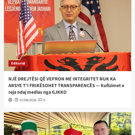
Editorial
NJË DREJTËSI QË VEPRON ME INTEGRITET NUK KA
ARSYE T’I FRIKËSOHET TRANSPARENCËS — Kufizimet e
reja ndaj medias nga GJKKO
07/08/2026
0