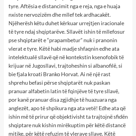
tyre. Aftësia e distancimit nga e reja, nga e huaja
nxiste nervozizëm dhe mllef tek ardhacakët.
Njëherësh këtu duhet kërkuar urrejtjen iracionale
të tyre ndaj shqiptarëve. Sllavët ishin të mllefosur
pse shqiptarët e “prapambetur” nuk i pranonin
vlerat e tyre. Këtë habi madje shfaqnin edhe ata
intelektualë sllavë që në kontekstin ksenofobik të
krijuar në Jugosllavi, trajtoheshin si albanofilë, si
bie fjala kroati Branko Horvat. Ai në një rast
shprehu befasi përse shqiptarët nuk paskan
pranuar alfabetin latin të fqinjëve të tyre sllavë,
por kanë pranuar disa zgjidhje të huazuara nga
anglezët, apo të shpikura nga ata vetë! Edhe ata që
ishin më të prirur që objektivisht ta trajtojnë sfidën
shqiptare nuk kishin mirëkuptim për këtë distancë
mitike, për këtë refuzim të vlerave sllave. Këtë