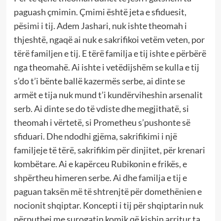
paguash çmimin. Çmimi është jeta e sfiduesit,
pësimi i tij. Adem Jashari, nuk ishte theomah i
thjeshtë, ngaqë ai nuk e sakrifikoi vetëm veten, por
tërë familjen e tij. E tërë familja e tij ishte e përbërë
nga theomahë. Ai ishte i vetëdijshëm se kulla e tij
s’do t’i bënte ballë kazermës serbe, ai dinte se
armët e tija nuk mund t’i kundërviheshin arsenalit
serb. Ai dinte se do të vdiste dhe megjithatë, si
theomah i vërtetë, si Prometheu s’pushonte së
sfiduari. Dhe ndodhi gjëma, sakrifikimi i një
familjeje të tërë, sakrifikim për dinjitet, për krenari
kombëtare. Ai e kapërceu Rubikonin e frikës, e
shpërtheu himeren serbe. Ai dhe familja e tij e
paguan taksën më të shtrenjtë për domethënien e
nocionit shqiptar. Koncepti i tij për shqiptarin nuk
përputhej me surogatin komik që kishin arritur ta