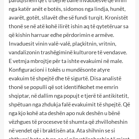
pafuqishëm që t’u bëjnë ballë invaduesve që vinin
nga katër anët e botës, sidomos nga lindja, hunët,
avarët, gotët, sllavët dhe së fundi turqit. Kronistët
thonë se në atë kohë ilirët ishin aq të qytetëruar sa
që kishin harruar edhe përdorimin e armëve.
Invaduesit vinin valë-valë, plaçkitnin, vritnin,
vandalizonin trashëgiminë kulturore të vendasve.
E vetmja mbrojtje për ta ishte evakuimi në male.
Konfiguracioni i tokës u mundësonte atyre
evakuim të shpejtë dhe të sigurtë. Disa analistë
thonë se populli që sot identifikohet me emrin
shqiptar, në dallim nga popujt e tjerë të antikitetit,
shpëtuan nga zhdukja falë evakuimit të shpejtë. Që
nga kjo kohë ata deshën apo nuk deshën u bënë
vëzhgues të proceseve të shumta që zhvilloheshin
në vendet që i braktisën ata. Ata shihnin se si