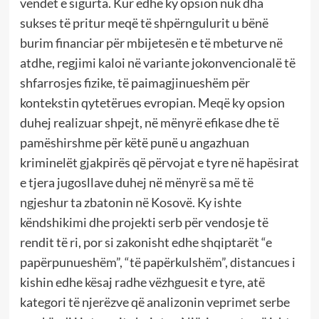
vendet e sigurta. Kur edhe ky opsion nuk dha
sukses të pritur meqë të shpërngulurit u bënë
burim financiar për mbijetesën e të mbeturve në
atdhe, regjimi kaloi në variante jokonvencionalë të
shfarrosjes fizike, të paimagjinueshëm për
kontekstin qytetërues evropian. Meqë ky opsion
duhej realizuar shpejt, në mënyrë efikase dhe të
pamëshirshme për këtë punë u angazhuan
kriminelët gjakpirës që përvojat e tyre në hapësirat
e tjera jugosllave duhej në mënyrë sa më të
ngjeshur ta zbatonin në Kosovë. Ky ishte
këndshikimi dhe projekti serb për vendosje të
rendit të ri, por si zakonisht edhe shqiptarët “e
papërpunueshëm”, “të papërkulshëm”, distancues i
kishin edhe kësaj radhe vëzhguesit e tyre, atë
kategori të njerëzve që analizonin veprimet serbe