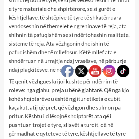
shthurej bota e tyre, se si përvetësoheshin të mirat
e tyre materiale dhe shpirtërore, se si gurët e
kështjellave, të shtëpive të tyre të shkatërruara
vendoseshin në themelet e ngrehinave të reja, ata
shihnin të pafuqishëm se si ndërtoheshin realitete,
sisteme të reja. Ata vëzhgonin dhe ishin të
pafuqishëm dhe të mllefosur. Këtë mllef ata e
shndërruan në urrejtje ndaj vrasësve, në përbuzje
ndaj plaçkitësve, në neveri ndaj vandalistëve.
Të qenit vëzhgues krijoi kushte për ndërrim të
roleve: nga gjahu, preja u bënë gjahtarë. Që nga kjo
kohë shqiptarëve u është ngjitur etiketa e cubit,
kaçakut, atij që pret, që vëzhgon dhe sulmon pa
pritur. Kështu i cilësojnë shqiptarët ata që i
pushtuan trojet e tyre, sllavët a turqit, që në
gërmadhat e qyteteve të tyre, kështjellave të tyre