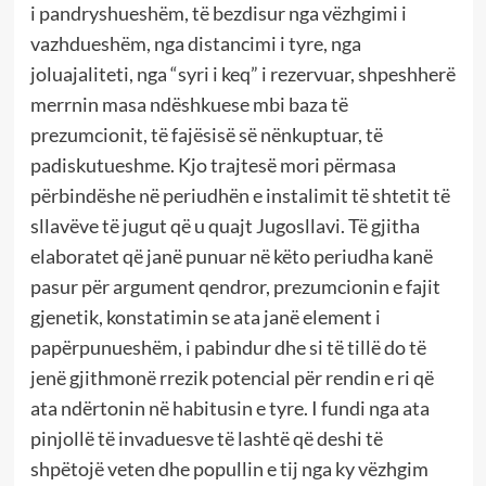
i pandryshueshëm, të bezdisur nga vëzhgimi i
vazhdueshëm, nga distancimi i tyre, nga
joluajaliteti, nga “syri i keq” i rezervuar, shpeshherë
merrnin masa ndëshkuese mbi baza të
prezumcionit, të fajësisë së nënkuptuar, të
padiskutueshme. Kjo trajtesë mori përmasa
përbindëshe në periudhën e instalimit të shtetit të
sllavëve të jugut që u quajt Jugosllavi. Të gjitha
elaboratet që janë punuar në këto periudha kanë
pasur për argument qendror, prezumcionin e fajit
gjenetik, konstatimin se ata janë element i
papërpunueshëm, i pabindur dhe si të tillë do të
jenë gjithmonë rrezik potencial për rendin e ri që
ata ndërtonin në habitusin e tyre. I fundi nga ata
pinjollë të invaduesve të lashtë që deshi të
shpëtojë veten dhe popullin e tij nga ky vëzhgim