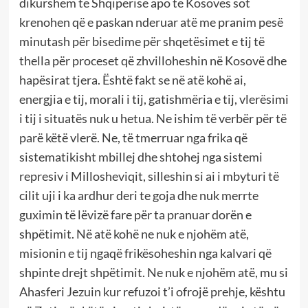
dikurshëm të Shqipërisë apo të Kosovës sot
krenohen që e paskan nderuar atë me pranim pesë
minutash për bisedime për shqetësimet e tij të
thella për proceset që zhvilloheshin në Kosovë dhe
hapësirat tjera. Është fakt se në atë kohë ai,
energjia e tij, morali i tij, gatishmëria e tij, vlerësimi
i tij i situatës nuk u hetua. Ne ishim të verbër për të
parë këtë vlerë. Ne, të tmerruar nga frika që
sistematikisht mbillej dhe shtohej nga sistemi
represiv i Millosheviqit, silleshin si ai i mbyturi të
cilit uji i ka ardhur deri te goja dhe nuk merrte
guximin të lëvizë fare për ta pranuar dorën e
shpëtimit. Në atë kohë ne nuk e njohëm atë,
misionin e tij ngaqë frikësoheshin nga kalvari që
shpinte drejt shpëtimit. Ne nuk e njohëm atë, mu si
Ahasferi Jezuin kur refuzoi t’i ofrojë prehje, kështu