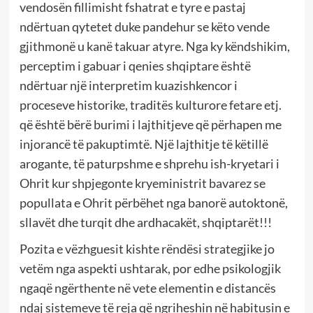
vendosën fillimisht fshatrat e tyre e pastaj
ndërtuan qytetet duke pandehur se këto vende
gjithmonë u kanë takuar atyre. Nga ky këndshikim,
perceptim i gabuar i qenies shqiptare është
ndërtuar një interpretim kuazishkencor i
proceseve historike, traditës kulturore fetare etj.
që është bërë burimi i lajthitjeve që përhapen me
injorancë të pakuptimtë. Një lajthitje të këtillë
arogante, të paturpshme e shprehu ish-kryetari i
Ohrit kur shpjegonte kryeministrit bavarez se
popullata e Ohrit përbëhet nga banorë autoktonë,
sllavët dhe turqit dhe ardhacakët, shqiptarët!!!
Pozita e vëzhguesit kishte rëndësi strategjike jo
vetëm nga aspekti ushtarak, por edhe psikologjik
ngaqë ngërthente në vete elementin e distancës
ndaj sistemeve të reja që ngriheshin në habitusin e