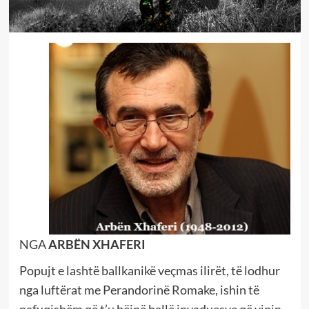
NGA
ARBËN XHAFERI
Popujt e lashtë ballkanikë veçmas ilirët, të lodhur
nga luftërat me Perandorinë Romake, ishin të