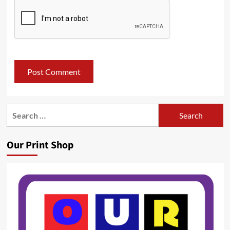
Search
for:
Our Print Shop