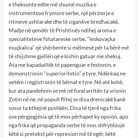
e theksonte edhe më shumë muzika e
instrumenteve frymore serbe, një përzierje e
ritmeve ushtarake dhe të ciganëve bredhacakë.
Madje në qendër të Prishtinës ndihej aroma e
specialiteteve fshatareske serbe, “leskovaçka
muçkalica” që shërbente si mëlmesë për ta bërë më
të shijshme gjellën që e kishin gatuar me shekuj.
Ata me kapadaillëk të papenguar e festonin, e
demonstronin “superioritetin” e tyre. Ndërkaq ne
vetëm i regjistronin të bëmat e tyre. Në atë kohë,
kur ata pandehnin se më në fund arritën ta vrisnin
Zotin në ne, në popull flitej se disa drenicakë kanë
sosur ta kthejnë pushkën. Disa të tjerë nga frika
ose përgjegjësia që të mos përhapet ky opsion, apo
nga frika që propaganda serbe të mos shfrytëzojë
këtë si pretekst për represion më të egër, këtë