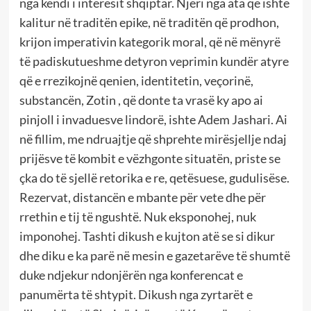
nga këndi i interesit shqiptar. Njëri nga ata që ishte
kalitur në traditën epike, në traditën që prodhon,
krijon imperativin kategorik moral, që në mënyrë
të padiskutueshme detyron veprimin kundër atyre
që e rrezikojnë qenien, identitetin, veçorinë,
substancën, Zotin , që donte ta vrasë ky apo ai
pinjoll i invaduesve lindorë, ishte Adem Jashari. Ai
në fillim, me ndruajtje që shprehte mirësjellje ndaj
prijësve të kombit e vëzhgonte situatën, priste se
çka do të sjellë retorika e re, qetësuese, gudulisëse.
Rezervat, distancën e mbante për vete dhe për
rrethin e tij të ngushtë. Nuk eksponohej, nuk
imponohej. Tashti dikush e kujton atë se si dikur
dhe diku e ka parë në mesin e gazetarëve të shumtë
duke ndjekur ndonjërën nga konferencat e
panumërta të shtypit. Dikush nga zyrtarët e