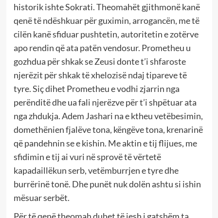
historik ishte Sokrati. Theomahët gjithmonë kanë
qenë të ndëshkuar për guximin, arrogancën, me të
cilën kanë sfiduar pushtetin, autoritetin e zotërve
apo rendin që ata patën vendosur. Prometheu u
gozhdua për shkak se Zeusi donte t’i shfaroste
njerëzit për shkak të xhelozisë ndaj tipareve të
tyre. Siç dihet Prometheu e vodhi zjarrin nga
perënditë dhe ua fali njerëzve për t’i shpëtuar ata
nga zhdukja. Adem Jashari na e ktheu vetëbesimin,
domethënien fjalëve tona, këngëve tona, krenarinë
që pandehnin se e kishin. Me aktin e tij flijues, me
sfidimin e tij ai vuri në sprovë të vërtetë
kapadaillëkun serb, vetëmburrjen e tyre dhe
burrërinë tonë. Dhe punët nuk dolën ashtu si ishin
mësuar serbët.
Për të qenë theomah duhet të jesh i gatshëm ta