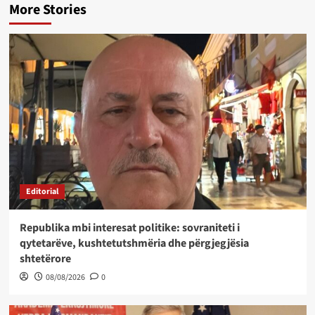
More Stories
Editorial
Republika mbi interesat politike: sovraniteti i
qytetarëve, kushtetutshmëria dhe përgjegjësia
shtetërore
08/08/2026
0