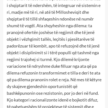
i shqiptarit të ndershëm, të integruar në sistemin e
ri, madje më të ri, në atë të Millosheviqit dhe
shqiptarë të tillë shfaqeshin ndonëse në numër
shumë të vogël. Ata shqyheshin nga dilema: ta
pranojnë ofertën joshëse të regjimit dhe të jenë
objekt i vëzhgimit tallës, leçitës i pjesëtarëve të
padorëzuar të kombit, apo të refuzojnë dhe të jenë
objekt i disiplinimit si i tërë populli që tashmë nga
regjimi trajohej si turmë. Kjo dilemë krijonte
variacione të ndryshme duke filluar nga ata që pa
dilema refuzonin transformimet e tilla e deri te ata
që pa dilema pranonin rolet e reja. Në mes të këtyre
dy skajeve gjendeshin oportunistët që
bashkëpunonin ose rezistonin, por jo deri në fund.
Kjo kategori racionalizonte idenë e bojkotit difuz,
të pahetueshëm të projekteve të sistemit dhe e