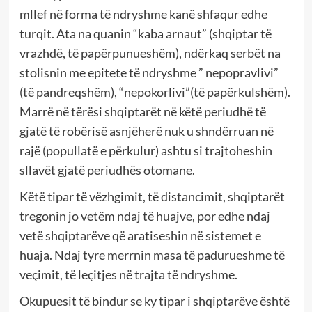
mllef në forma të ndryshme kanë shfaqur edhe
turqit. Ata na quanin “kaba arnaut” (shqiptar të
vrazhdë, të papërpunueshëm), ndërkaq serbët na
stolisnin me epitete të ndryshme ” nepopravlivi”
(të pandreqshëm), “nepokorlivi”(të papërkulshëm).
Marrë në tërësi shqiptarët në këtë periudhë të
gjatë të robërisë asnjëherë nuk u shndërruan në
rajë (popullatë e përkulur) ashtu si trajtoheshin
sllavët gjatë periudhës otomane.
Këtë tipar të vëzhgimit, të distancimit, shqiptarët
tregonin jo vetëm ndaj të huajve, por edhe ndaj
vetë shqiptarëve që aratiseshin në sistemet e
huaja. Ndaj tyre merrnin masa të padurueshme të
veçimit, të leçitjes në trajta të ndryshme.
Okupuesit të bindur se ky tipar i shqiptarëve është