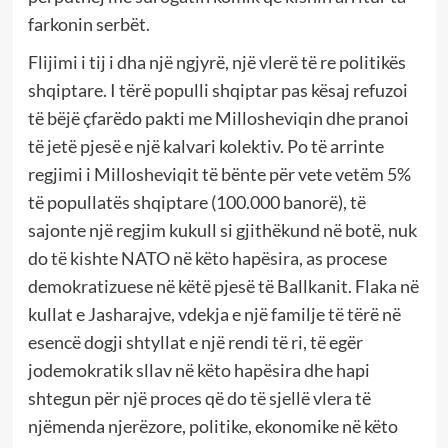
farkonin serbët.
Flijimi i tij i dha një ngjyrë, një vlerë të re politikës
shqiptare. I tërë populli shqiptar pas kësaj refuzoi
të bëjë çfarëdo pakti me Millosheviqin dhe pranoi
të jetë pjesë e një kalvari kolektiv. Po të arrinte
regjimi i Millosheviqit të bënte për vete vetëm 5%
të popullatës shqiptare (100.000 banorë), të
sajonte një regjim kukull si gjithëkund në botë, nuk
do të kishte NATO në këto hapësira, as procese
demokratizuese në këtë pjesë të Ballkanit. Flaka në
kullat e Jasharajve, vdekja e një familje të tërë në
esencë dogji shtyllat e një rendi të ri, të egër
jodemokratik sllav në këto hapësira dhe hapi
shtegun për një proces që do të sjellë vlera të
njëmenda njerëzore, politike, ekonomike në këto