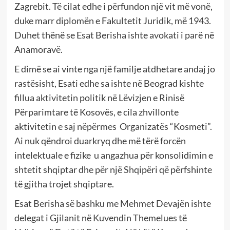
Zagrebit. Të cilat edhe i përfundon një vit më vonë,
duke marr diplomën e Fakultetit Juridik, më 1943.
Duhet thënë se Esat Berisha ishte avokati i parë në
Anamoravë.
E dimë se ai vinte nga një familje atdhetare andaj jo
rastësisht, Esati edhe sa ishte në Beograd kishte
fillua aktivitetin politik në Lëvizjen e Rinisë
Përparimtare të Kosovës, e cila zhvillonte
aktivitetin e saj nëpërmes Organizatës “Kosmeti”.
Ai nuk qëndroi duarkryq dhe më tërë forcën
intelektuale e fizike u angazhua për konsolidimin e
shtetit shqiptar dhe për një Shqipëri që përfshinte
të gjitha trojet shqiptare.
Esat Berisha së bashku me Mehmet Devajën ishte
delegat i Gjilanit në Kuvendin Themelues të