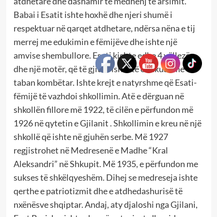
atdhetare dhe dashamir të mëdhenj të arsimit.
Babai i Esatit ishte hoxhë dhe njeri shumë i
respektuar në qarqet atdhetare, ndërsa nëna e tij
merrej me edukimin e fëmijëve dhe ishte një
amvise shembullore. Esati kishte edhe 4 vëllezër
dhe një motër, që të gjithë ishin të edukuar me
taban kombëtar. Ishte krejt e natyrshme që Esati-
fëmijë të vazhdoi shkollimin. Atë e dërguan në
shkollën fillore më 1922, të cilën e përfundon më
1926 në qytetin e Gjilanit . Shkollimin e kreu në një
shkollë që ishte në gjuhën serbe. Më 1927
regjistrohet në Medresenë e Madhe “Kral
Aleksandri” në Shkupit. Më 1935, e përfundon me
sukses të shkëlqyeshëm. Dihej se medreseja ishte
qerthe e patriotizmit dhe e atdhedashurisë të
nxënësve shqiptar. Andaj, aty djaloshi nga Gjilani,