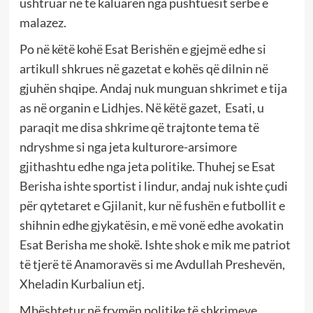
ushtruar në të kaluarën nga pushtuesit serbë e
malazez.
Po në këtë kohë Esat Berishën e gjejmë edhe si
artikull shkrues në gazetat e kohës që dilnin në
gjuhën shqipe. Andaj nuk munguan shkrimet e tija
as në organin e Lidhjes. Në këtë gazet, Esati, u
paraqit me disa shkrime që trajtonte tema të
ndryshme si nga jeta kulturore-arsimore
gjithashtu edhe nga jeta politike. Thuhej se Esat
Berisha ishte sportist i lindur, andaj nuk ishte çudi
për qytetaret e Gjilanit, kur në fushën e futbollit e
shihnin edhe gjykatësin, e më vonë edhe avokatin
Esat Berisha me shokë. Ishte shok e mik me patriot
të tjerë të Anamoravës si me Avdullah Preshevën,
Xheladin Kurbaliun etj.
Mbështetur në frymën politike të shkrimeve