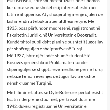
Esat Berisha, ishte shumë entuziast dhe sidomos
kur dinte se edhe shokët e tij interesoheshin për
fatin e Shqipërisë. Aty shoqërohej me një djalëri që
kishin ëndrra të bukura për atdheun e tyre. Më
1935, posa përfundon medresenë, regjistrohet në
Fakultetin Juridik, në Universitetin e Beogradit.
Kundërshtoi publikisht planin e pushtetit jugosllav
për shpërnguljen e shqiptarëve në Turqi.
Më 1937, ishte njëri ndër shumë studentë të
Kosovës që nënshkroi Proklamatën kundër
shpërnguljes së shqiptarëve me dhunë për në Turqi
në bazë të marrëveshjes që Jugosllavia e kishte
nënshkruar me Turqinë.
Me fillimin e Luftës së Dytë Botërore, përkohësisht
Esati i ndërprenë studimet, për ti vazhduar më
1942, duke u regjistruar në Universitetin e