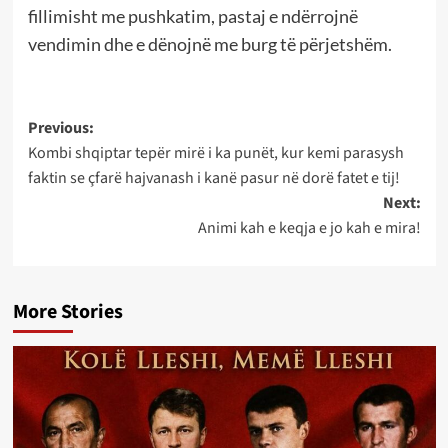
fillimisht me pushkatim, pastaj e ndërrojnë
vendimin dhe e dënojnë me burg të përjetshëm.
Post
Previous:
Kombi shqiptar tepër mirë i ka punët, kur kemi parasysh
navigation
faktin se çfarë hajvanash i kanë pasur në dorë fatet e tij!
Next:
Animi kah e keqja e jo kah e mira!
More Stories