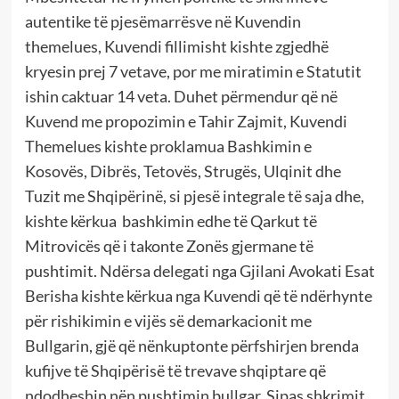
autentike të pjesëmarrësve në Kuvendin
themelues, Kuvendi fillimisht kishte zgjedhë
kryesin prej 7 vetave, por me miratimin e Statutit
ishin caktuar 14 veta. Duhet përmendur që në
Kuvend me propozimin e Tahir Zajmit, Kuvendi
Themelues kishte proklamua Bashkimin e
Kosovës, Dibrës, Tetovës, Strugës, Ulqinit dhe
Tuzit me Shqipërinë, si pjesë integrale të saja dhe,
kishte kërkua bashkimin edhe të Qarkut të
Mitrovicës që i takonte Zonës gjermane të
pushtimit. Ndërsa delegati nga Gjilani Avokati Esat
Berisha kishte kërkua nga Kuvendi që të ndërhynte
për rishikimin e vijës së demarkacionit me
Bullgarin, gjë që nënkuptonte përfshirjen brenda
kufijve të Shqipërisë të trevave shqiptare që
ndodheshin nën pushtimin bullgar. Sipas shkrimit