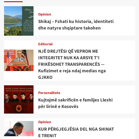
Opinion
Shikaj – Fshati ku historia, identiteti
dhe natyra shqiptare takohen
Editorial
NJË DREJTËSI QË VEPRON ME
INTEGRITET NUK KA ARSYE T’I
FRIKËSOHET TRANSPARENCËS —
Kufizimet e reja ndaj medias nga
GJKKO
Personalitete
Kujtojmë sakrificën e familjes Lleshi
për lirinë e Kosovës
Opinion
KUR PËRGJEGJËSIA DEL NGA SHINAT
E TRENIT