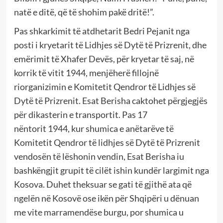
natë e ditë, që të shohim pakë dritë!”.
Pas shkarkimit të atdhetarit Bedri Pejanit nga
posti i kryetarit të Lidhjes së Dytë të Prizrenit, dhe
emërimit të Xhafer Devës, për kryetar të saj, në
korrik të vitit 1944, menjëherë fillojnë
riorganizimin e Komitetit Qendror të Lidhjes së
Dytë të Prizrenit. Esat Berisha caktohet përgjegjës
për dikasterin e transportit. Pas 17
nëntorit 1944, kur shumica e anëtarëve të
Komitetit Qendror të lidhjes së Dytë të Prizrenit
vendosën të lëshonin vendin, Esat Berisha iu
bashkëngjit grupit të cilët ishin kundër largimit nga
Kosova. Duhet theksuar se gati të gjithë ata që
ngelën në Kosovë ose ikën për Shqipëri u dënuan
me vite marramendëse burgu, por shumica u