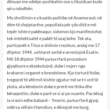
dënuan me vdekje-pushkatim ose u likuiduan kudo
që u ndodhën.
Me zhvillimin e situatës politike në Anamoravë, në
dëm të shqiptarëve, popullata për çdo ditë e më
tepër ishte e pakënaqur, sidomos kjo manifestohej
tek intelektualet e pakët të asaj kohe. Tek ata,
partizanët e Titos e shihnin rrezikun, andaj me 17
dhjetor 1944, ushtaret serbë e arrestojnë Esatin.
Më 18 dhjetor 1944 pa kurrfarë procedure
gjyqësore e ekzekutojnë, duke i nxjerr nga
kraharori organet e brendshme. Kjo torturë fizike,
tregojnë të afërmit kishte zgjatur më se tri orë të
plota, ata këndonin duke e prerë me thika dhe
kënaqeshin, duke e parë se si ai po vuante. Pas kësaj
ia vrasin edhe babanë – Ymerin, pa kurrfarë gjyqi,
ndërsa vëllain Hamdiun, e dënojnë me burg,