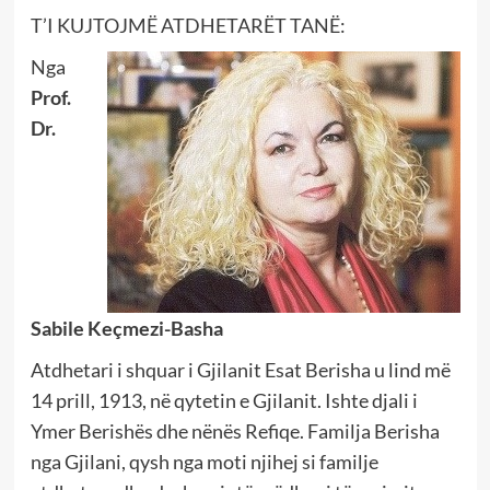
T’I KUJTOJMË ATDHETARËT TANË:
Nga
Prof.
Dr.
Sabile Keçmezi-Basha
Atdhetari i shquar i Gjilanit Esat Berisha u lind më
14 prill, 1913, në qytetin e Gjilanit. Ishte djali i
Ymer Berishës dhe nënës Refiqe. Familja Berisha
nga Gjilani, qysh nga moti njihej si familje