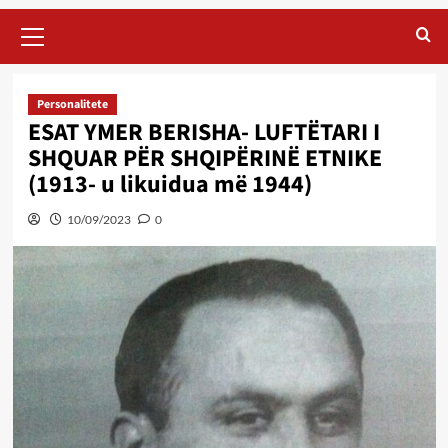
Primary
Menu
Personalitete
ESAT YMER BERISHA- LUFTËTARI I
SHQUAR PËR SHQIPËRINË ETNIKE
(1913- u likuidua më 1944)
10/09/2023
0