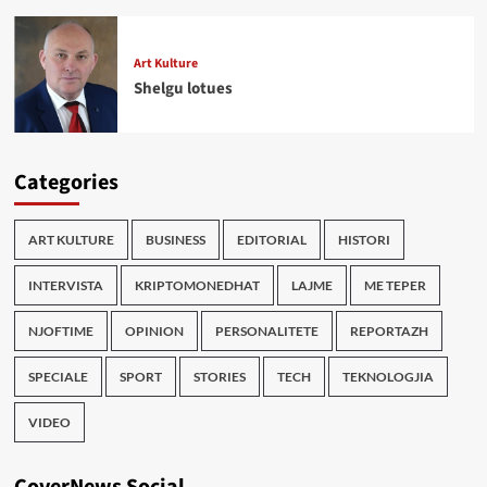
Art Kulture
Shelgu lotues
Categories
ART KULTURE
BUSINESS
EDITORIAL
HISTORI
INTERVISTA
KRIPTOMONEDHAT
LAJME
ME TEPER
NJOFTIME
OPINION
PERSONALITETE
REPORTAZH
SPECIALE
SPORT
STORIES
TECH
TEKNOLOGJIA
VIDEO