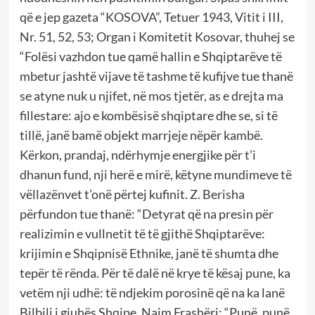
që e jep gazeta “KOSOVA”, Tetuer 1943, Vitit i III,
Nr. 51, 52, 53; Organ i Komitetit Kosovar, thuhej se
“Folësi vazhdon tue qamë hallin e Shqiptarëve të
mbetur jashtë vijave të tashme të kufijve tue thanë
se atyne nuk u njifet, në mos tjetër, as e drejta ma
fillestare: ajo e kombësisë shqiptare dhe se, si të
tillë, janë bamë objekt marrjeje nëpër kambë.
Kërkon, prandaj, ndërhymje energjike për t’i
dhanun fund, nji herë e mirë, këtyne mundimeve të
vëllazënvet t’onë përtej kufinit. Z. Berisha
përfundon tue thanë: “Detyrat që na presin për
realizimin e vullnetit të të gjithë Shqiptarëve:
krijimin e Shqipnisë Ethnike, janë të shumta dhe
tepër të rënda. Për të dalë në krye të kësaj pune, ka
vetëm nji udhë: të ndjekim porosinë që na ka lanë
Bilbili i gjuhës Shqipe, Naim Frashëri: “Punë, punë,