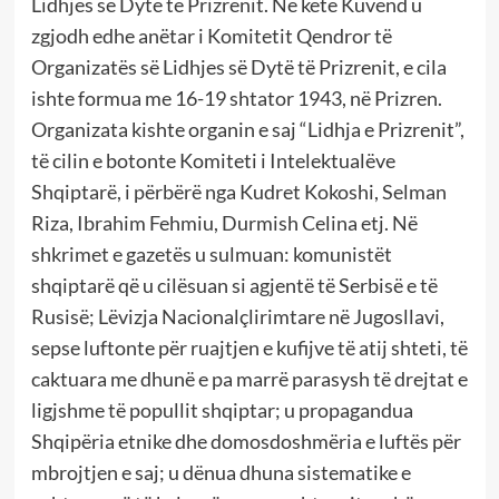
Lidhjes së Dytë të Prizrenit. Në këtë Kuvend u
zgjodh edhe anëtar i Komitetit Qendror të
Organizatës së Lidhjes së Dytë të Prizrenit, e cila
ishte formua me 16-19 shtator 1943, në Prizren.
Organizata kishte organin e saj “Lidhja e Prizrenit”,
të cilin e botonte Komiteti i Intelektualëve
Shqiptarë, i përbërë nga Kudret Kokoshi, Selman
Riza, Ibrahim Fehmiu, Durmish Celina etj. Në
shkrimet e gazetës u sulmuan: komunistët
shqiptarë që u cilësuan si agjentë të Serbisë e të
Rusisë; Lëvizja Nacionalçlirimtare në Jugosllavi,
sepse luftonte për ruajtjen e kufijve të atij shteti, të
caktuara me dhunë e pa marrë parasysh të drejtat e
ligjshme të popullit shqiptar; u propagandua
Shqipëria etnike dhe domosdoshmëria e luftës për
mbrojtjen e saj; u dënua dhuna sistematike e