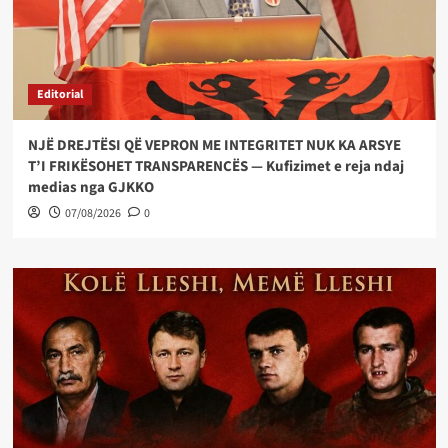
Editorial
NJË DREJTËSI QË VEPRON ME INTEGRITET NUK KA ARSYE
T’I FRIKËSOHET TRANSPARENCËS — Kufizimet e reja ndaj
medias nga GJKKO
07/08/2026
0