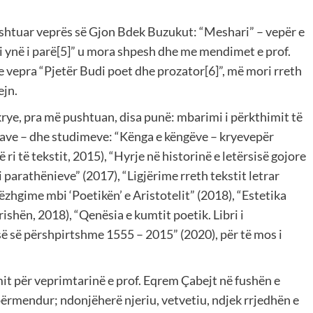
shtuar veprës së Gjon Bdek Buzukut: “Meshari” – vepër e
 ynë i parë[5]” u mora shpesh dhe me mendimet e prof.
e vepra “Pjetër Budi poet dhe prozator[6]”, më mori rreth
ejn.
rye, pra më pushtuan, disa punë: mbarimi i përkthimit të
prave – dhe studimeve: “Kënga e këngëve – kryevepër
ri të tekstit, 2015), “Hyrje në historinë e letërsisë gojore
 i parathënieve” (2017), “Ligjërime rreth tekstit letrar
zhgime mbi ‘Poetikën’ e Aristotelit” (2018), “Estetika
ishën, 2018), “Qenësia e kumtit poetik. Libri i
së së përshpirtshme 1555 – 2015” (2020), për të mos i
mit për veprimtarinë e prof. Eqrem Çabejt në fushën e
 përmendur; ndonjëherë njeriu, vetvetiu, ndjek rrjedhën e