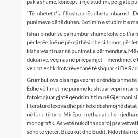
pak a shumë, koncepti i një studimi, po gjatë p
“Të mbetet t’ia fillosh punës dhe ta mbarosh. 
punimeve që të duhen. Botimin e studimit e mar
Isha i bindur se pa humbur shumë kohë do t’ia fi
për letërsinë në përgjithësi dhe sidomos për let
kisha vështruar në punimet e përmendura. Më 
dukurive, veçmas në pikëpamjet – mendimet e ti
veprat e shkrimtarëve tanë të shquar si De Rada,
Grumbullova disa nga veprat e rëndësishme të pr
Edhe vëllimet me punime kushtuar veprimtarisë s
fotokopjuar gjatë qëndrimit tim në Gjermani si
literaturë lexova dhe për këtë dëshmojnë datat
në fund të tyre. Mirëpo, rrethanat dhe rrjedha 
monografik. As vetë nuk di ta sqaroj pse vetvet
sonë të vjetër, Buzukut dhe Budit. Ndoshta i nx