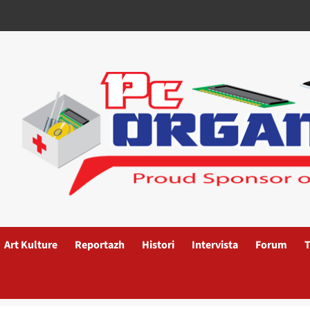
Art Kulture
Reportazh
Histori
Intervista
Forum
T