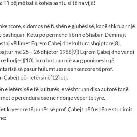
 T’i bëjmë ballë kohës ashtu si të na vijë!
shkencore, sidomos në fushën e gjuhësisë, kanë shkruar një
të pashquar. Këtu po përmend librin e Shaban Demirajt
astaj vëllimet Eqrem Çabej dhe kultura shqiptare[8],
bajtur më 25 – 26 dhjetor 1988[9]) Eqrem Çabej dhe vendi
in e lindjes)[10], ku u botuan një varg punimesh që
tarisë së pasur hulumtuese e shkencore të prof.
 Çabejt për letërsinë[12] etj.
 e letërsisë e të kulturës, e vështruan disa autorë tanë,
limet e përendura ose në ndonjë vepër të tyre.
jet kryesore të punës së prof. Çabejt në fushën e studimit
me: