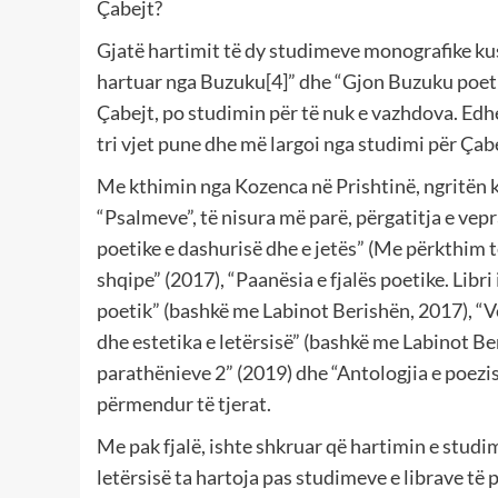
Çabejt?
Gjatë hartimit të dy studimeve monografike ku
hartuar nga Buzuku[4]” dhe “Gjon Buzuku poeti
Çabejt, po studimin për të nuk e vazhdova. Edh
tri vjet pune dhe më largoi nga studimi për Çab
Me kthimin nga Kozenca në Prishtinë, ngritën k
“Psalmeve”, të nisura më parë, përgatitja e ve
poetike e dashurisë dhe e jetës” (Me përkthim të 
shqipe” (2017), “Paanësia e fjalës poetike. Libri
poetik” (bashkë me Labinot Berishën, 2017), “Vë
dhe estetika e letërsisë” (bashkë me Labinot Ber
parathënieve 2” (2019) dhe “Antologjia e poezi
përmendur të tjerat.
Me pak fjalë, ishte shkruar që hartimin e studi
letërsisë ta hartoja pas studimeve e librave të