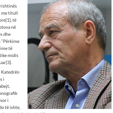
rishtinës
 me titull
ore[1], të
botova në
ës dhe
im “Përkime
dime të
tike midis
uar[3].
në Katedrën
s i
abejt,
onografik
sor i
do të ishte,