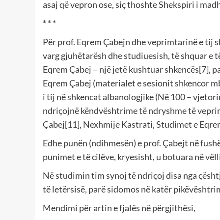
asaj që vepron ose, siç thoshte Shekspiri i madh:
* * *
Për prof. Eqrem Çabejn dhe veprimtarinë e tij 
varg gjuhëtarësh dhe studiuesish, të shquar e 
Eqrem Çabej – një jetë kushtuar shkencës[7], p
Eqrem Çabej (materialet e sesionit shkencor m
i tij në shkencat albanologjike (Në 100 – vjetor
ndriçojnë këndvështrime të ndryshme të veprim
Çabej[11], Nexhmije Kastrati, Studimet e Eqrem
Edhe punën (ndihmesën) e prof. Çabejt në fushën
punimet e të cilëve, kryesisht, u botuara në vël
Në studimin tim synoj të ndriçoj disa nga çësht
të letërsisë, parë sidomos në katër pikëvështri
Mendimi për artin e fjalës në përgjithësi,