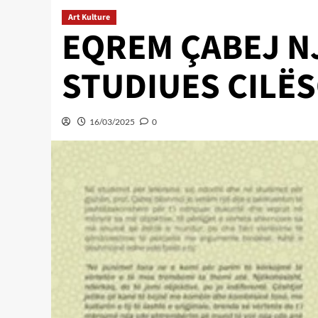
Art Kulture
EQREM ÇABEJ N
STUDIUES CILËS
16/03/2025
0