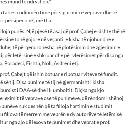
unës mund të ndryshojë”.
Do ta kesh ndihmën time për sigurimin e veprave dhe të
r përsipër unë”, më tha.
lloja punës. Një pjesë të asaj që prof. Çabej e kishte thënë
ërsinë tonë gojore në veçanti, e kisha të njohur dhe e
duhej të përqendrohesha në plotësimin dhe zgjerimin e
j për letërsinë e shkruar dhe për vlerësimet për disa nga
 Poradeci, Fishta, Noli, Asdreni etj.
of. Çabejt që ishin botuar e ribotuar viteve të fundit.
ë tij. Disa punime të tij në gjermanisht i kisha
 bursist i DAA-së dhe i Humboltit. Diçka nga kjo
 e leximit të veprave ose të punimeve, që rëndom i shënoj
e punëve nuk deshën që ta filloja hartimin e studimit
iu fillova të merrem me veprën e dy autorëve të letërsisë
itur nga ajo që lexova te punimet dhe veprat e prof.