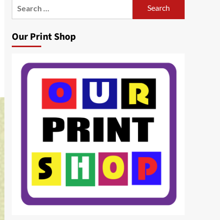
Search
for:
Our Print Shop