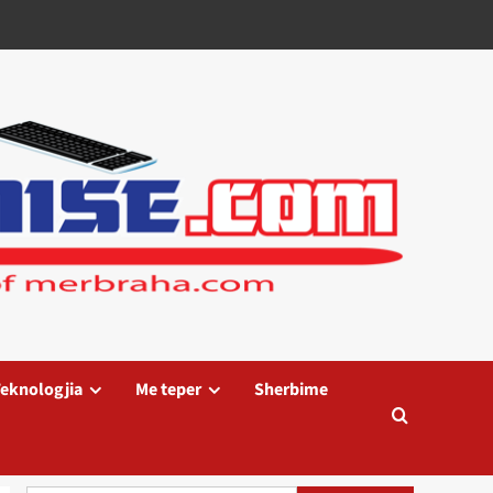
eknologjia
Me teper
Sherbime