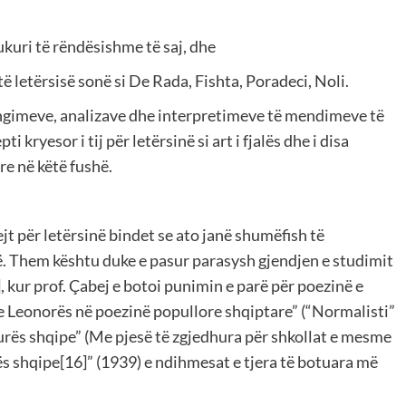
kuri të rëndësishme të saj, dhe
ë letërsisë sonë si De Rada, Fishta, Poradeci, Noli.
ëzhgimeve, analizave dhe interpretimeve të mendimeve të
 kryesor i tij për letërsinë si art i fjalës dhe i disa
re në këtë fushë.
t për letërsinë bindet se ato janë shumëfish të
ë. Them kështu duke e pasur parasysh gjendjen e studimit
], kur prof. Çabej e botoi punimin e parë për poezinë e
e Leonorës në poezinë popullore shqiptare” (“Normalisti”
aturës shqipe” (Me pjesë të zgjedhura për shkollat e mesme
ës shqipe[16]” (1939) e ndihmesat e tjera të botuara më