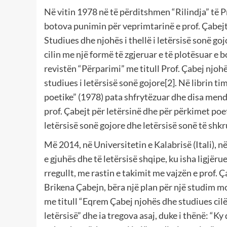
Në vitin 1978 në të përditshmen “Rilindja” të P
botova punimin për veprimtarinë e prof. Çabejt
Studiues dhe njohës i thellë i letërsisë sonë goj
cilin me një formë të zgjeruar e të plotësuar e 
revistën “Përparimi” me titull Prof. Çabej njoh
studiues i letërsisë sonë gojore[2]. Në librin t
poetike” (1978) pata shfrytëzuar dhe disa men
prof. Çabejt për letërsinë dhe për përkimet poe
letërsisë sonë gojore dhe letërsisë sonë të shkr
Më 2014, në Universitetin e Kalabrisë (Itali), 
e gjuhës dhe të letërsisë shqipe, ku isha ligjërue
rregullt, me rastin e takimit me vajzën e prof. Ç
Brikena Çabejn, bëra një plan për një studim m
me titull “Eqrem Çabej njohës dhe studiues cilë
letërsisë” dhe ia tregova asaj, duke i thënë: “Ky 