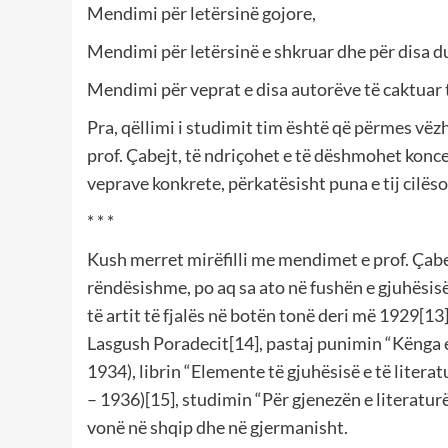
Mendimi për letërsinë gojore,
Mendimi për letërsinë e shkruar dhe për disa du
Mendimi për veprat e disa autorëve të caktuar t
Pra, qëllimi i studimit tim është që përmes v
prof. Çabejt, të ndriçohet e të dëshmohet koncepti
veprave konkrete, përkatësisht puna e tij cilëso
* * *
Kush merret mirëfilli me mendimet e prof. Çabej
rëndësishme, po aq sa ato në fushën e gjuhësis
të artit të fjalës në botën tonë deri më 1929[13
Lasgush Poradecit[14], pastaj punimin “Kënga 
1934), librin “Elemente të gjuhësisë e të liter
– 1936)[15], studimin “Për gjenezën e literatur
vonë në shqip dhe në gjermanisht.