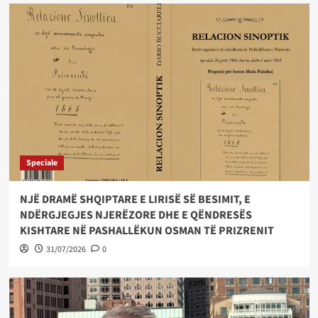
Speciale
NJË DRAMË SHQIPTARE E LIRISË SË BESIMIT, E
NDËRGJEGJES NJERËZORE DHE E QËNDRESËS
KISHTARE NË PASHALLËKUN OSMAN TË PRIZRENIT
31/07/2026
0