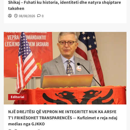
Shikaj – Fshati ku historia, identiteti dhe natyra shqiptare
takohen
08/08/2026
0
Editorial
NJË DREJTËSI QË VEPRON ME INTEGRITET NUK KA ARSYE
T’I FRIKËSOHET TRANSPARENCËS — Kufizimet e reja ndaj
medias nga GJKKO