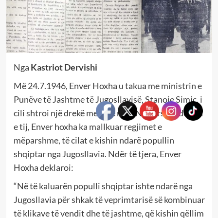
Nga
Kastriot Dervishi
Më 24.7.1946, Enver Hoxha u takua me ministrin e
Punëve të Jashtme të Jugosllavisë, Stanoje Simiç, i
cili shtroi një drekë me këtë rast. Në përshëndetjen
e tij, Enver hoxha ka mallkuar regjimet e
mëparshme, të cilat e kishin ndarë popullin
shqiptar nga Jugosllavia. Ndër të tjera, Enver
Hoxha deklaroi:
“Në të kaluarën populli shqiptar ishte ndarë nga
Jugosllavia për shkak të veprimtarisë së kombinuar
të klikave të vendit dhe të jashtme, që kishin qëllim