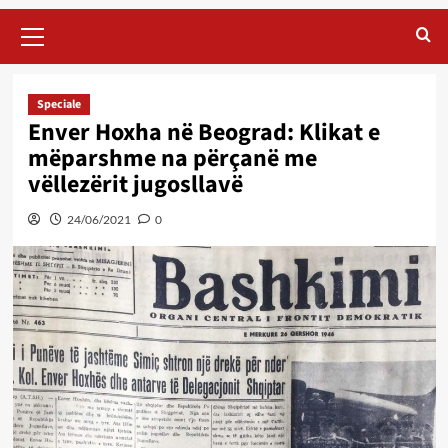
Primary
Menu
Speciale
Enver Hoxha në Beograd: Klikat e
mëparshme na përçanë me
vëllezërit jugosllavë
24/06/2021
0