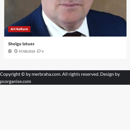
Art Kulture
Shelgu lotues
07/08/2026
0
Copyright © by
merbraha.com
. All rights reserved. Design by
pcorganise.com