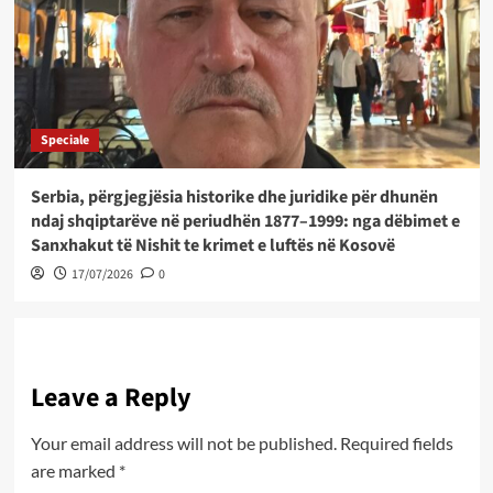
Speciale
Serbia, përgjegjësia historike dhe juridike për dhunën
ndaj shqiptarëve në periudhën 1877–1999: nga dëbimet e
Sanxhakut të Nishit te krimet e luftës në Kosovë
17/07/2026
0
Leave a Reply
Your email address will not be published.
Required fields
are marked
*