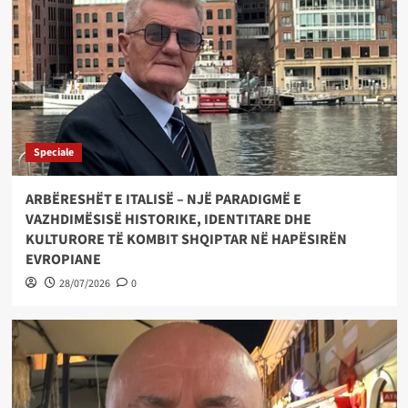
Speciale
ARBËRESHËT E ITALISË – NJË PARADIGMË E
VAZHDIMËSISË HISTORIKE, IDENTITARE DHE
KULTURORE TË KOMBIT SHQIPTAR NË HAPËSIRËN
EVROPIANE
28/07/2026
0