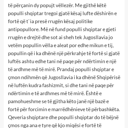
të përçanin dy popujt vëllezër. Me gjithë këtë
populli shqiptar tregoi gjatë kësaj lufte dëshirën e
fortë që t`ia presë rrugën kësaj politike
antipopullore. Më në fund populli shqiptar e gjeti
rrugën e drejtë dhe sot ai sheh tek Jugosllavia jo
vetëm popullin vëlla e aleat por edhe mikun e tij,
popullin që i ka dhënë një përkrahje të fortë si gjatë
luftës ashtu edhe tani në paqe për ndërtimin e një
të ardhme më të mirë. Prandaj populli shqiptar e
çmon ndihmën që Jugosllavia i ka dhënë Shqipërisë
në luftën kudra fashizmit, si dhe tani në paqe për
ndërtimin e të ardhmes më të mirë. Është e
pamohueshme se të gjitha këto janë një bazë e
fortë për forcimin e marrëdhënieve të përbashkëta.
Qeveria shqiptare dhe populli shqiptar do të bëjnë
çmos nga ana e tyre që kjo miqësi e fortë të