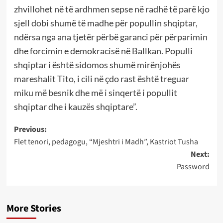
zhvillohet në të ardhmen sepse në radhë të parë kjo
sjell dobi shumë të madhe për popullin shqiptar,
ndërsa nga ana tjetër përbë garanci për përparimin
dhe forcimin e demokracisë në Ballkan. Populli
shqiptar i është sidomos shumë mirënjohës
mareshalit Tito, i cili në çdo rast është treguar
miku më besnik dhe më i sinqertë i popullit
shqiptar dhe i kauzës shqiptare”.
Post
Previous:
Flet tenori, pedagogu, “Mjeshtri i Madh”, Kastriot Tusha
navigation
Next:
Password
More Stories