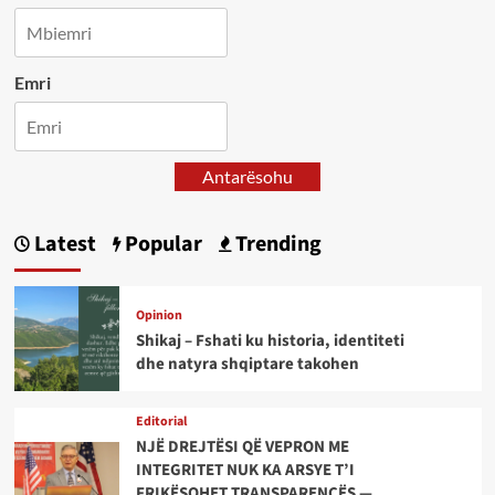
Emri
Antarësohu
Latest
Popular
Trending
Opinion
Shikaj – Fshati ku historia, identiteti
dhe natyra shqiptare takohen
Editorial
NJË DREJTËSI QË VEPRON ME
INTEGRITET NUK KA ARSYE T’I
FRIKËSOHET TRANSPARENCËS —