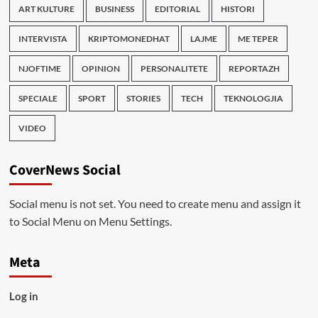
ART KULTURE
BUSINESS
EDITORIAL
HISTORI
INTERVISTA
KRIPTOMONEDHAT
LAJME
ME TEPER
NJOFTIME
OPINION
PERSONALITETE
REPORTAZH
SPECIALE
SPORT
STORIES
TECH
TEKNOLOGJIA
VIDEO
CoverNews Social
Social menu is not set. You need to create menu and assign it
to Social Menu on Menu Settings.
Meta
Log in