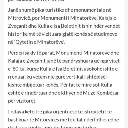
Janë shumë pika turistike dhe monumentale në
Mitrovicë, por Monumenti i Minatorëve, Kalaja e
Zveçanit dhe Kulla e Isa Boletinit ishin ndër vendet
historike më të vizituara gjatë kohës së studimeve
në ‘Qytetin e Minatorëve’.
Përderisa dy të parat, Monumenti Minatorëve dhe
Kalaja e Zveçanit janë të pandryshuara që nga vitet
e ’80-ta, kurse Kulla e Isa Boletinit asokohe ishte e
rrënuar, ku vetëm një gurë vertikal i shtëpisë i
kishte mbijetuar kohës. Për fat të mirë sot Kulla
është e rindërtuar dhe e kthyer në Muze Kombëtar
për vizitorët.
I ndava këto tre pika orjentuese të ish qytetit të
bashkuar të Mitorvicës me të cilat ndërlidhet edhe
dashuria e jetës ime, e cila më bën ta dua