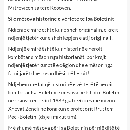
Mitrovicën sa tërë Kosovën.
Si e mësova historinë e vërtetë të Isa Boletinit
Ndjenjë e mirë është kur e sheh origjinalin, e krejt
ndjenjë tjetër kur e sheh kopjen e atij origjinali!
Ndjenjë e mirë është kur historinë e heroit
kombëtar e mëson nga historianët, por krejt
ndjenjë tjetër kur atë e dëgjon dhe e mëson nga
familjarët dhe pasardhësit të heroit!
Ndjehem me fat që historinë e vërtetë të heroit
kombëtar Isa Boletini e mësova në fshatin Boletin
në pranverën e vitit 1983 gjatë vizitës me mikun
Xhevat Zeneli në konakun e profesorit Rrustem
Peci-Boletini (dajë i mikut tim).
Më shumë mësova për Isa Boletinin për një ditë të