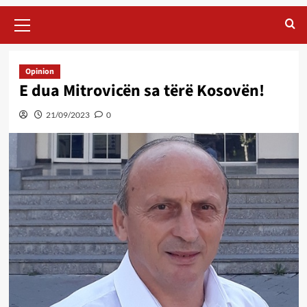
Primary
Menu
Opinion
E dua Mitrovicën sa tërë Kosovën!
21/09/2023
0