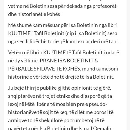
vetme në Boletin sesa për dekada nga profesorët
dhe historianët e kohës!
Më shumë kam mësuar për Isa Boletinin nga libri
KUJTIME i Tafil Boletinit (nip i Isa Boletinit) sesa
nga secili libër historie që kam lexuar deri më tani.
Vetëm në librin KUJTIME të Tafil Boletinit i ndarë
në dy vëllime; PRANË ISA BOLETINIT &
PËRBALLË SFIDAVE TË KOHËS, mund ta mësoni
historinë e vërtetë dhe të drejtë të Isa Boletinit.
Ju bëjë thirrje publike gjithë opinionit të gjërë,
shqiptarëve në trojet etnike dhe diasporë që ta
lexojnë këtë libër e të mos bien pre e pseudo-
historianëve të sojit të keq, të cilët me porosi të
armiqve tonë shekullorë po trumbetojnë të
pavërteta për Isa Boletinin dhe Ismail Qemalin.