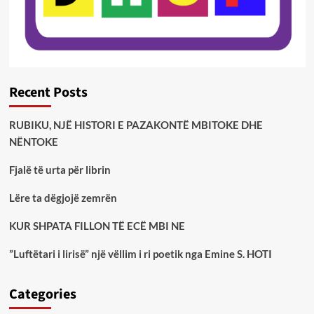
Recent Posts
RUBIKU, NJË HISTORI E PAZAKONTË MBITOKE DHE
NËNTOKE
Fjalë të urta për librin
Lëre ta dëgjojë zemrën
KUR SHPATA FILLON TË ECË MBI NE
”Luftëtari i lirisë” një vëllim i ri poetik nga Emine S. HOTI
Categories