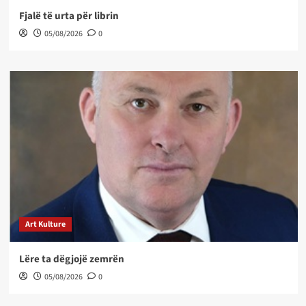
Fjalë të urta për librin
05/08/2026
0
Art Kulture
Lëre ta dëgjojë zemrën
05/08/2026
0