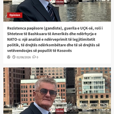
Opinion
Rezistenca paqësore (gandiste), guerila e UÇK-së, roli i
Shteteve të Bashkuara të Amerikës dhe ndërhyrja e
NATO-s: një analizë e ndërveprimit të legjitimitetit
politik, të drejtës ndërkombëtare dhe të së drejtës së
vetëvendosjes së popullit të Kosovës
02/08/2026
0