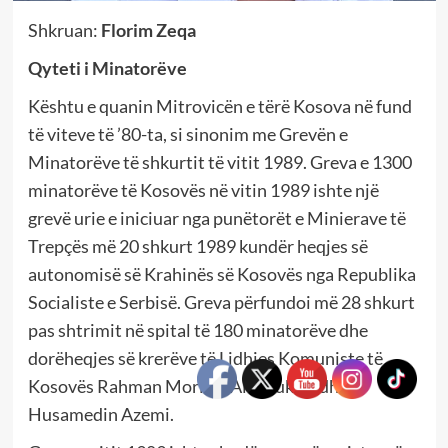
Shkruan:
Florim Zeqa
Qyteti i Minatorëve
Kështu e quanin Mitrovicën e tërë Kosova në fund
të viteve të ’80-ta, si sinonim me Grevën e
Minatorëve të shkurtit të vitit 1989. Greva e 1300
minatorëve të Kosovës në vitin 1989 ishte një
grevë urie e iniciuar nga punëtorët e Minierave të
Trepçës më 20 shkurt 1989 kundër heqjes së
autonomisë së Krahinës së Kosovës nga Republika
Socialiste e Serbisë. Greva përfundoi më 28 shkurt
pas shtrimit në spital të 180 minatorëve dhe
dorëheqjes së krerëve të Lidhjes Komuniste të
Kosovës Rahman Morina, Ali Shukriu dhe
Husamedin Azemi.