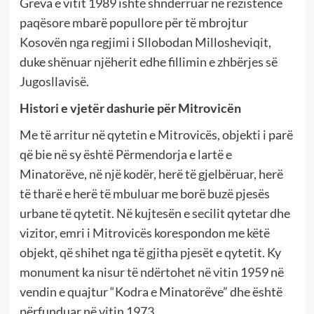
Greva e vitit 1989 ishte shndërruar në rezistencë
paqësore mbarë popullore për të mbrojtur
Kosovën nga regjimi i Sllobodan Millosheviqit,
duke shënuar njëherit edhe fillimin e zhbërjes së
Jugosllavisë.
Histori e vjetër dashurie për Mitrovicën
Me të arritur në qytetin e Mitrovicës, objekti i parë
që bie në sy është Përmendorja e lartë e
Minatorëve, në një kodër, herë të gjelbëruar, herë
të tharë e herë të mbuluar me borë buzë pjesës
urbane të qytetit. Në kujtesën e secilit qytetar dhe
vizitor, emri i Mitrovicës korespondon me këtë
objekt, që shihet nga të gjitha pjesët e qytetit. Ky
monument ka nisur të ndërtohet në vitin 1959 në
vendin e quajtur “Kodra e Minatorëve” dhe është
përfunduar në vitin 1973.