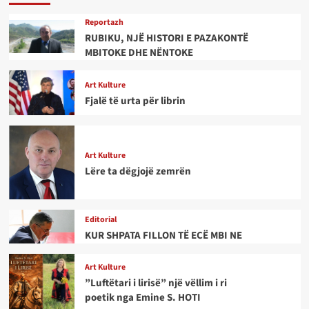
Reportazh
RUBIKU, NJË HISTORI E PAZAKONTË
MBITOKE DHE NËNTOKE
Art Kulture
Fjalë të urta për librin
Art Kulture
Lëre ta dëgjojë zemrën
Editorial
KUR SHPATA FILLON TË ECË MBI NE
Art Kulture
”Luftëtari i lirisë” një vëllim i ri
poetik nga Emine S. HOTI