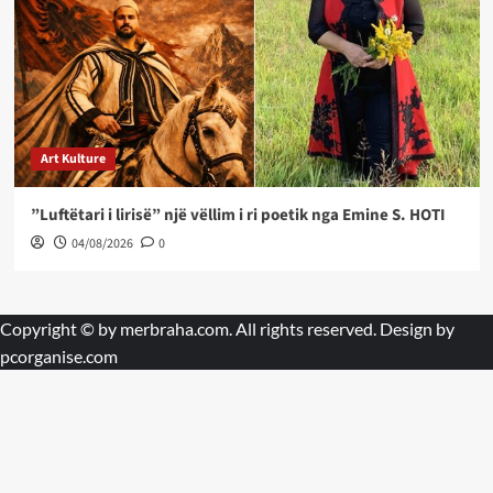
Art Kulture
”Luftëtari i lirisë” një vëllim i ri poetik nga Emine S. HOTI
04/08/2026
0
Copyright © by
merbraha.com
. All rights reserved. Design by
pcorganise.com