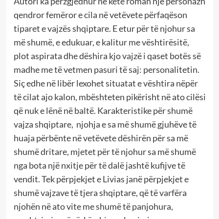
Autori ka përzgjedhur në këtë roman një personazh
qendror femëror e cila në vetëvete përfaqëson
tiparet e vajzës shqiptare. E etur për të njohur sa
më shumë, e edukuar, e kalitur me vështirësitë,
plot aspirata dhe dëshira kjo vajzë i qaset botës së
madhe me të vetmen pasuri të saj: personalitetin.
Siç edhe në libër lexohet situatat e vështira nëpër
të cilat ajo kalon, mbështeten pikërisht në ato cilësi
që nuk e lënë në baltë. Karakteristike për shumë
vajza shqiptare, njohja e sa më shumë gjuhëve të
huaja përbënte në vetëvete dëshirën për sa më
shumë dritare, mjetet për të njohur sa më shumë
nga bota një nxitje për të dalë jashtë kufijve të
vendit. Tek përpjekjet e Livias janë përpjekjet e
shumë vajzave të tjera shqiptare, që të varfëra
njohën në ato vite me shumë të panjohura,