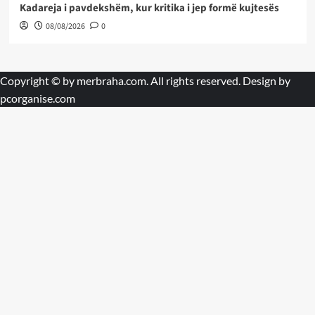
Kadareja i pavdekshëm, kur kritika i jep formë kujtesës
08/08/2026
0
Copyright © by
merbraha.com
. All rights reserved. Design by
pcorganise.com