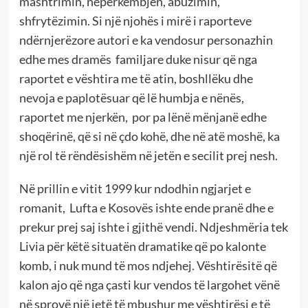
mashtrimin, nëpërkëmbjen, abuzimin,
shfrytëzimin. Si një njohës i mirë i raporteve
ndërnjerëzore autori e ka vendosur personazhin
edhe mes dramës familjare duke nisur që nga
raportet e vështira me të atin, boshllëku dhe
nevoja e paplotësuar që lë humbja e nënës,
raportet me njerkën, por pa lënë mënjanë edhe
shoqërinë, që si në çdo kohë, dhe në atë moshë, ka
një rol të rëndësishëm në jetën e secilit prej nesh.
Në prillin e vitit 1999 kur ndodhin ngjarjet e
romanit, Lufta e Kosovës ishte ende pranë dhe e
prekur prej saj ishte i gjithë vendi. Ndjeshmëria tek
Livia për këtë situatën dramatike që po kalonte
komb, i nuk mund të mos ndjehej. Vështirësitë që
kalon ajo që nga çasti kur vendos të largohet vënë
në sprovë një jetë të mbushur me vështirësi e të