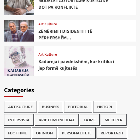
MODELET AUTORITARE S’JETOJNË
DOT PA KONFLIKTE
Art Kulture
ZËMËRIMI I DISIDENTIT TË
PËRHERSHËM…
Art Kulture
Kadareja i pavdekshëm, kur kritika i
jep formë kujtesës
Categories
ART KULTURE
BUSINESS
EDITORIAL
HISTORI
INTERVISTA
KRIPTOMONEDHAT
LAJME
ME TEPER
NJOFTIME
OPINION
PERSONALITETE
REPORTAZH