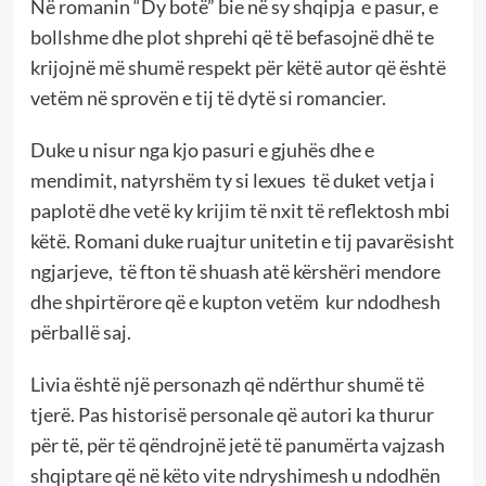
Në romanin “Dy botë” bie në sy shqipja e pasur, e
bollshme dhe plot shprehi që të befasojnë dhë te
krijojnë më shumë respekt për këtë autor që është
vetëm në sprovën e tij të dytë si romancier.
Duke u nisur nga kjo pasuri e gjuhës dhe e
mendimit, natyrshëm ty si lexues të duket vetja i
paplotë dhe vetë ky krijim të nxit të reflektosh mbi
këtë. Romani duke ruajtur unitetin e tij pavarësisht
ngjarjeve, të fton të shuash atë kërshëri mendore
dhe shpirtërore që e kupton vetëm kur ndodhesh
përballë saj.
Livia është një personazh që ndërthur shumë të
tjerë. Pas historisë personale që autori ka thurur
për të, për të qëndrojnë jetë të panumërta vajzash
shqiptare që në këto vite ndryshimesh u ndodhën