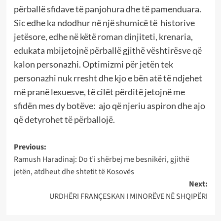
përballë sfidave të panjohura dhe të pamenduara.
Sic edhe ka ndodhur në një shumicë të historive
jetësore, edhe në këtë roman dinjiteti, krenaria,
edukata mbijetojnë përballë gjithë vështirësve që
kalon personazhi. Optimizmi për jetën tek
personazhi nuk rresht dhe kjo e bën atë të ndjehet
më pranë lexuesve, të cilët përditë jetojnë me
sfidën mes dy botëve: ajo që njeriu aspiron dhe ajo
që detyrohet të përballojë.
Post
Previous:
Ramush Haradinaj: Do t’i shërbej me besnikëri, gjithë
navigation
jetën, atdheut dhe shtetit të Kosovës
Next:
URDHËRI FRANÇESKAN I MINORËVE NË SHQIPËRI