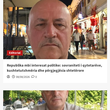
Editorial
Republika mbi interesat politike: sovraniteti i qytetarëve,
kushtetutshmëria dhe përgjegjësia shtetërore
08/08/2026
0