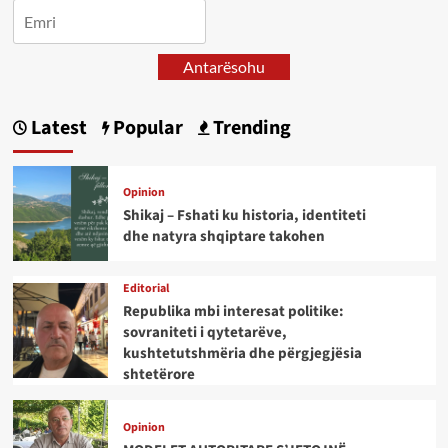
Antarësohu
Latest
Popular
Trending
Opinion
Shikaj – Fshati ku historia, identiteti
dhe natyra shqiptare takohen
Editorial
Republika mbi interesat politike:
sovraniteti i qytetarëve,
kushtetutshmëria dhe përgjegjësia
shtetërore
Opinion