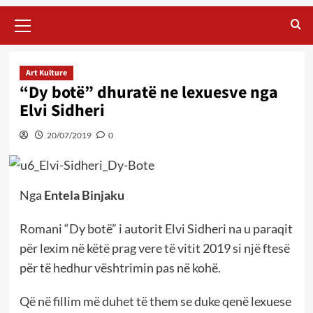
Primary
Menu
Art Kulture
“Dy botë” dhuratë ne lexuesve nga
Elvi Sidheri
20/07/2019
0
Nga
Entela Binjaku
Romani “Dy botë” i autorit Elvi Sidheri na u paraqit
për lexim në këtë prag vere të vitit 2019 si një ftesë
për të hedhur vështrimin pas në kohë.
Që në fillim më duhet të them se duke qenë lexuese