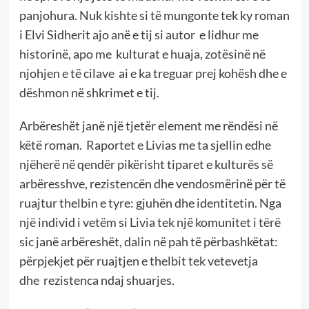
panjohura. Nuk kishte si të mungonte tek ky roman
i Elvi Sidherit ajo anë e tij si autor e lidhur me
historinë, apo me kulturat e huaja, zotësinë në
njohjen e të cilave ai e ka treguar prej kohësh dhe e
dëshmon në shkrimet e tij.
Arbëreshët janë një tjetër element me rëndësi në
këtë roman. Raportet e Livias me ta sjellin edhe
njëherë në qendër pikërisht tiparet e kulturës së
arbëresshve, rezistencën dhe vendosmërinë për të
ruajtur thelbin e tyre: gjuhën dhe identitetin. Nga
një individ i vetëm si Livia tek një komunitet i tërë
sic janë arbëreshët, dalin në pah të përbashkëtat:
përpjekjet për ruajtjen e thelbit tek vetevetja
dhe rezistenca ndaj shuarjes.