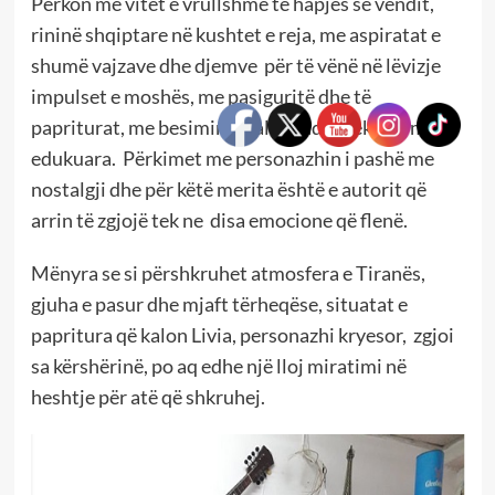
Përkon me vitet e vrullshme të hapjes së vendit,
rininë shqiptare në kushtet e reja, me aspiratat e
shumë vajzave dhe djemve për të vënë në lëvizje
impulset e moshës, me pasiguritë dhe të
papriturat, me besimin e palëkundur tek parimet e
edukuara. Përkimet me personazhin i pashë me
nostalgji dhe për këtë merita është e autorit që
arrin të zgjojë tek ne disa emocione që flenë.
Mënyra se si përshkruhet atmosfera e Tiranës,
gjuha e pasur dhe mjaft tërheqëse, situatat e
papritura që kalon Livia, personazhi kryesor, zgjoi
sa kërshërinë, po aq edhe një lloj miratimi në
heshtje për atë që shkruhej.