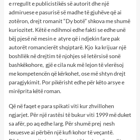
e rregullt e publicistikës së autorit dhe një
admiruese e pasurisë së madhe të gjuhëve që ai
zotëron, drejt romanit “Dy botë” shkova me shumë
kuriozitet. Këtë e ndihmoi edhe fakti se edhe unë
bëj pjesë në mesin e atyre që i ndjekin fare pak
autorët romancierët shqiptarë. Kjo ka krijuar një
boshllëk në drejtim të njohjes së letërsisë sonë
bashkëkohore, gjë e cila nuk më lejon të vlerësoj
me kompetencën që kërkohet, ose më shtyn drejt
paragjykimit. Por pikërisht edhe për këto arsye e
mirëprita këtë roman.
Që në faqet e para spikati viti kur zhvillohen
ngjarjet. Për një rastësi të bukur viti 1999 më duket
sa afër, po aq edhe larg. Për shumë prej nesh
lexuesve ai përbën një kufi kohor të veçantë.