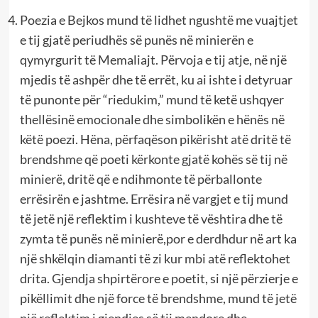
Poezia e Bejkos mund të lidhet ngushtë me vuajtjet
e tij gjatë periudhës së punës në minierën e
qymyrgurit të Memaliajt. Përvoja e tij atje, në një
mjedis të ashpër dhe të errët, ku ai ishte i detyruar
të punonte për “riedukim,” mund të ketë ushqyer
thellësinë emocionale dhe simbolikën e hënës në
këtë poezi. Hëna, përfaqëson pikërisht atë dritë të
brendshme që poeti kërkonte gjatë kohës së tij në
minierë, dritë që e ndihmonte të përballonte
errësirën e jashtme. Errësira në vargjet e tij mund
të jetë një reflektim i kushteve të vështira dhe të
zymta të punës në minierë,por e derdhdur në art ka
një shkëlqin diamanti të zi kur mbi atë reflektohet
drita. Gjendja shpirtërore e poetit, si një përzierje e
pikëllimit dhe një force të brendshme, mund të jetë
një reflektim i gjendjes së tij mendore dhe