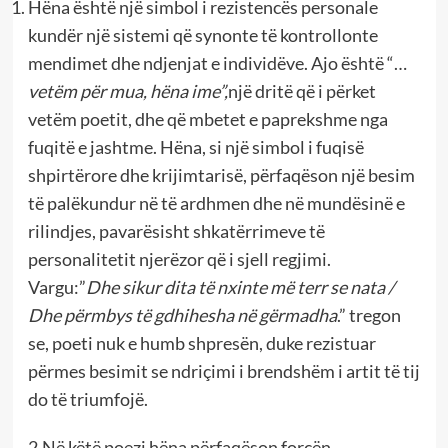
Hëna është një simbol i rezistencës personale
kundër një sistemi që synonte të kontrollonte
mendimet dhe ndjenjat e individëve. Ajo është “…
vetëm për mua, hëna ime”,
një dritë që i përket
vetëm poetit, dhe që mbetet e paprekshme nga
fuqitë e jashtme. Hëna, si një simbol i fuqisë
shpirtërore dhe krijimtarisë, përfaqëson një besim
të palëkundur në të ardhmen dhe në mundësinë e
rilindjes, pavarësisht shkatërrimeve të
personalitetit njerëzor që i sjell regjimi.
Vargu:”
Dhe sikur dita të nxinte më terr se nata /
Dhe përmbys të gdhihesha në gërmadha
.” tregon
se, poeti nuk e humb shpresën, duke rezistuar
përmes besimit se ndriçimi i brendshëm i artit të tij
do të triumfojë.
2.Në këtë poezi hëna përfaqëson forcën