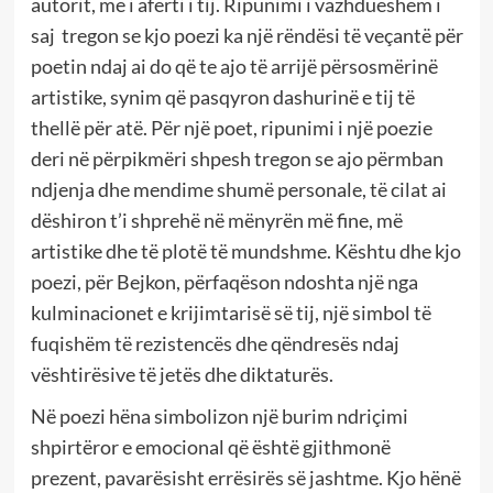
autorit, më i afërti i tij. Ripunimi i vazhdueshëm i
saj tregon se kjo poezi ka një rëndësi të veçantë për
poetin ndaj ai do që te ajo të arrijë përsosmërinë
artistike, synim që pasqyron dashurinë e tij të
thellë për atë. Për një poet, ripunimi i një poezie
deri në përpikmëri shpesh tregon se ajo përmban
ndjenja dhe mendime shumë personale, të cilat ai
dëshiron t’i shprehë në mënyrën më fine, më
artistike dhe të plotë të mundshme. Kështu dhe kjo
poezi, për Bejkon, përfaqëson ndoshta një nga
kulminacionet e krijimtarisë së tij, një simbol të
fuqishëm të rezistencës dhe qëndresës ndaj
vështirësive të jetës dhe diktaturës.
Në poezi hëna simbolizon një burim ndriçimi
shpirtëror e emocional që është gjithmonë
prezent, pavarësisht errësirës së jashtme. Kjo hënë