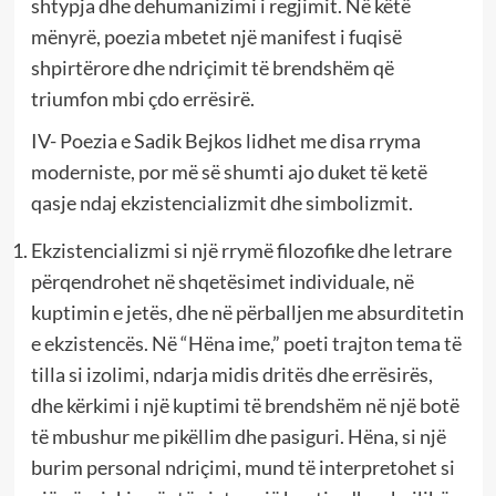
shtypja dhe dehumanizimi i regjimit. Në këtë
mënyrë, poezia mbetet një manifest i fuqisë
shpirtërore dhe ndriçimit të brendshëm që
triumfon mbi çdo errësirë.
IV- Poezia e Sadik Bejkos lidhet me disa rryma
moderniste, por më së shumti ajo duket të ketë
qasje ndaj ekzistencializmit dhe simbolizmit.
Ekzistencializmi si një rrymë filozofike dhe letrare
përqendrohet në shqetësimet individuale, në
kuptimin e jetës, dhe në përballjen me absurditetin
e ekzistencës. Në “Hëna ime,” poeti trajton tema të
tilla si izolimi, ndarja midis dritës dhe errësirës,
dhe kërkimi i një kuptimi të brendshëm në një botë
të mbushur me pikëllim dhe pasiguri. Hëna, si një
burim personal ndriçimi, mund të interpretohet si