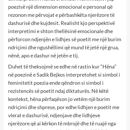
poezisë një dimension emocional e personal që
rezonon me përvojat e përbashkëta njerëzore të
dashurisë dhe kujdesit. Realisht kjo perspektivë
interpretimi e shton thellësinë emocionale dhe
përforcon ndjenjën e lidhjes së poetit me një burim
ndriçimi dhe ngushëllimi që mund të jetë një grua,
nënë, apo e dashur në jetën e tij.
Duhet të theksojmë se edhe në rastin kur “Hëna”
në poezinë e Sadik Bejkos interpretohet si simbol i
feminitetit poezia ende qëndron si simbol i
rezistencës së poetit ndaj diktaturës. Në këtë
kontekst, hëna përfaqëson jo vetëm një burim
ndriçimi dhe shprese, por edhe lidhjen e poetit me
vlerat e dashurisë, ndjenjave dhe lidhjeve
njerëzore që ai kërkon të mbrojë dhe të ruajë nga