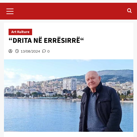
Primary
Menu
Art Kulture
“DRITA NË ERRËSIRRË“
13/08/2024
0