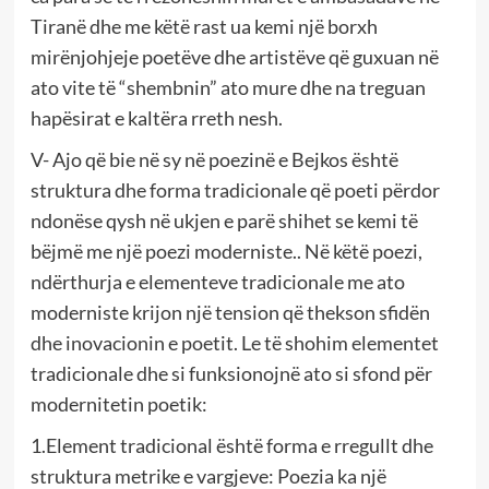
Tiranë dhe me këtë rast ua kemi një borxh
mirënjohjeje poetëve dhe artistëve që guxuan në
ato vite të “shembnin” ato mure dhe na treguan
hapësirat e kaltëra rreth nesh.
V- Ajo që bie në sy në poezinë e Bejkos është
struktura dhe forma tradicionale që poeti përdor
ndonëse qysh në ukjen e parë shihet se kemi të
bëjmë me një poezi moderniste.. Në këtë poezi,
ndërthurja e elementeve tradicionale me ato
moderniste krijon një tension që thekson sfidën
dhe inovacionin e poetit. Le të shohim elementet
tradicionale dhe si funksionojnë ato si sfond për
modernitetin poetik:
1.Element tradicional është forma e rregullt dhe
struktura metrike e vargjeve: Poezia ka një