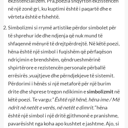
ekzistencializëm. Pra,poezia shqyrton ekzistencën
në një zonë gri, ku kuptimi është i paqartë dhe e
vërteta është e fshehtë.
Simbolizmi si rrymë artistike përdor simbolet për
të shprehur ide dhe ndjenja që nuk mund të
shfaqennë mënyrë të drejtpërdrejtë. Në këtë poezi,
hëna është një simbol i fuqishëm që përfaqëson
ndriçimin e brendshëm, qëndrueshmërinë
shpirtërore e rezistencën personale përballë
errësirës ,vuajtjeve dhe përndjekjeve të sistemit.
Përdorimi i hënës si një metaforë për një burim
drite dhe shprese tregon ndikimin e
simbolizmit
në
këtë poezi. Te vargu:”
Është një hënë, hëna ime / Më
ndrit në netët e verës, në netët e dimrit.”
hëna
është një simbol i një dritë gjithmonë e pranishme,
pavarësisht nga koha apo kushtet e jashtme. Ajo, si