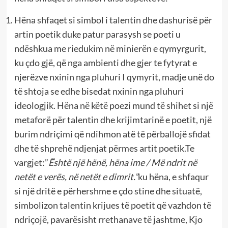
Hëna shfaqet si simbol i talentin dhe dashurisë për
artin poetik duke patur parasysh se poeti u
ndëshkua me riedukim në minierën e qymyrgurit,
ku çdo gjë, që nga ambienti dhe gjer te fytyrat e
njerëzve nxinin nga pluhuri I qymyrit, madje unë do
të shtoja se edhe bisedat nxinin nga pluhuri
ideologjik. Hëna në këtë poezi mund të shihet si një
metaforë për talentin dhe krijimtarinë e poetit, një
burim ndriçimi që ndihmon atë të përballojë sfidat
dhe të shprehë ndjenjat përmes artit poetik.Te
vargjet:”
Është një hënë, hëna ime / Më ndrit në
netët e verës, në netët e dimrit.”
ku hëna, e shfaqur
si një dritë e përhershme e çdo stine dhe situatë,
simbolizon talentin krijues të poetit që vazhdon të
ndriçojë, pavarësisht rrethanave të jashtme, Kjo