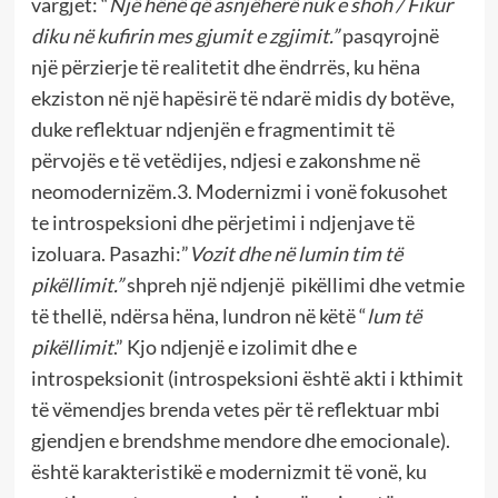
vargjet: “
Një hënë që asnjëherë nuk e shoh / Fikur
diku në kufirin mes gjumit e zgjimit.”
pasqyrojnë
një përzierje të realitetit dhe ëndrrës, ku hëna
ekziston në një hapësirë të ndarë midis dy botëve,
duke reflektuar ndjenjën e fragmentimit të
përvojës e të vetëdijes, ndjesi e zakonshme në
neomodernizëm.3. Modernizmi i vonë fokusohet
te introspeksioni dhe përjetimi i ndjenjave të
izoluara. Pasazhi:”
Vozit dhe në lumin tim të
pikëllimit.”
shpreh një ndjenjë pikëllimi dhe vetmie
të thellë, ndërsa hëna, lundron në këtë “
lum të
pikëllimit
.” Kjo ndjenjë e izolimit dhe e
introspeksionit (introspeksioni është akti i kthimit
të vëmendjes brenda vetes për të reflektuar mbi
gjendjen e brendshme mendore dhe emocionale).
është karakteristikë e modernizmit të vonë, ku