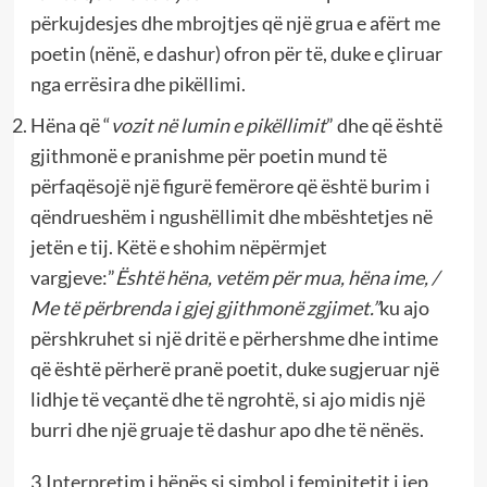
përkujdesjes dhe mbrojtjes që një grua e afërt me
poetin (nënë, e dashur) ofron për të, duke e çliruar
nga errësira dhe pikëllimi.
Hëna që “
vozit në lumin e pikëllimit
” dhe që është
gjithmonë e pranishme për poetin mund të
përfaqësojë një figurë femërore që është burim i
qëndrueshëm i ngushëllimit dhe mbështetjes në
jetën e tij. Këtë e shohim nëpërmjet
vargjeve:”
Është hëna, vetëm për mua, hëna ime, /
Me të përbrenda i gjej gjithmonë zgjimet.”
ku ajo
përshkruhet si një dritë e përhershme dhe intime
që është përherë pranë poetit, duke sugjeruar një
lidhje të veçantë dhe të ngrohtë, si ajo midis një
burri dhe një gruaje të dashur apo dhe të nënës.
3.Interpretim i hënës si simbol i feminitetit i jep