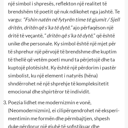
një simbol i shpresës, reflekton një realitet të
brendshëm të poetit që nuk ndikohet nga jashtë.
Te
vargu:
“Fshin natën në fytyrën time të gjumit / Sjell
dritën, dritën që s’ka të dytë.”
ajo përfaqëson një
dritë të veçantë, “
dritën që s’ka të dytë,
” që është
unike dhe personale. Ky simbol është një mjet për
të shprehur një përvojë të brendshme dhe kuptim
të thellë që vetëm poeti mund ta përjetojë dhe ta
kuptojë plotësisht. Ky është një përdorim i pastër
simbolist, ku një element i natyrës (hëna)
shndërrohet në një shprehje të kompleksitetit
emocional dhe shpirtëror të individit.
Poezia lidhet me modernizmin e vonë,
(Neomodernizmin), ei cilipërqendrohet në eksperi-
mentimin me formën dhe përmbajtjen, shpesh
duke përdorur një gjuhë të sofistikuar dhe