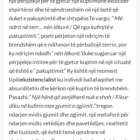
një përpjekje për të gjetur një kuptimdhe ekuilibër
shpirtëror dhe të qëndrueshëm në një botë që
duket e pakuptimtë dhe shtypëse.Te vargu: “
Më
ndrit në terr… nën lëkurë / Që nga kufinjtë e
pakuptimit.”
, poeti përjeton një ndriçim të
brendshëm që e ndihmon të përballojë terrin, por
ky ndriçim ndodh “
nën lëkurë,”
duke sugjeruar një
përpjekje intime për të gjetur kuptim në një situatë
që është e “
pakuptimit
.” Ky është një moment
tipik
ekzistencialist
ku individi ballafaqohet me
absurditetin dhe kërkon një kuptim të brendshëm.
Pasazhi:”
Një hënë që asnjëherë nuk e shoh / Fikur
diku në kufirin mes gjumit e zgjimit.”
tregon
ndarjen midis gjumit dhe zgjimit, një metaforë për
ndarjen midis vetëdijes dhe pavetëdijes, realitetit
dhe iluzionit, që është temë qendrore në