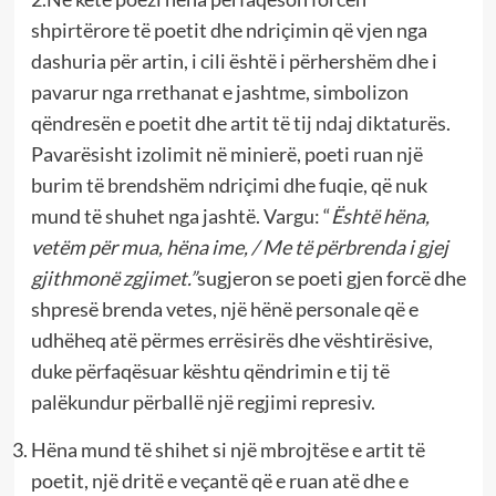
shpirtërore të poetit dhe ndriçimin që vjen nga
dashuria për artin, i cili është i përhershëm dhe i
pavarur nga rrethanat e jashtme, simbolizon
qëndresën e poetit dhe artit të tij ndaj diktaturës.
Pavarësisht izolimit në minierë, poeti ruan një
burim të brendshëm ndriçimi dhe fuqie, që nuk
mund të shuhet nga jashtë. Vargu: “
Është hëna,
vetëm për mua, hëna ime, / Me të përbrenda i gjej
gjithmonë zgjimet.”
sugjeron se poeti gjen forcë dhe
shpresë brenda vetes, një hënë personale që e
udhëheq atë përmes errësirës dhe vështirësive,
duke përfaqësuar kështu qëndrimin e tij të
palëkundur përballë një regjimi represiv.
Hëna mund të shihet si një mbrojtëse e artit të
poetit, një dritë e veçantë që e ruan atë dhe e