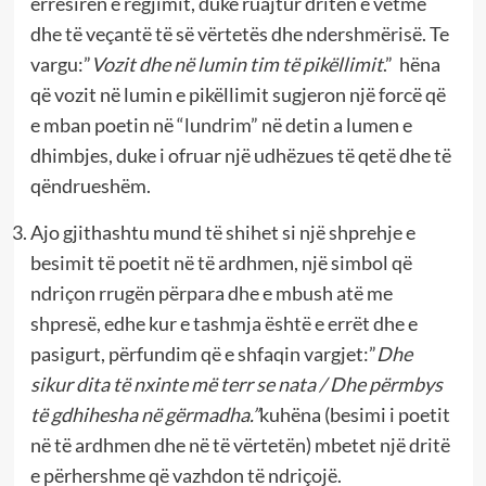
errësirën e regjimit, duke ruajtur dritën e vetme
dhe të veçantë të së vërtetës dhe ndershmërisë. Te
vargu:”
Vozit dhe në lumin tim të pikëllimit
.”
hëna
që vozit në lumin e pikëllimit sugjeron një forcë që
e mban poetin në “lundrim” në detin a lumen e
dhimbjes, duke i ofruar një udhëzues të qetë dhe të
qëndrueshëm.
Ajo gjithashtu mund të shihet si një shprehje e
besimit të poetit në të ardhmen, një simbol që
ndriçon rrugën përpara dhe e mbush atë me
shpresë, edhe kur e tashmja është e errët dhe e
pasigurt, përfundim që e shfaqin vargjet:”
Dhe
sikur dita të nxinte më terr se nata / Dhe përmbys
të gdhihesha në gërmadha.”
kuhëna (besimi i poetit
në të ardhmen dhe në të vërtetën) mbetet një dritë
e përhershme që vazhdon të ndriçojë.