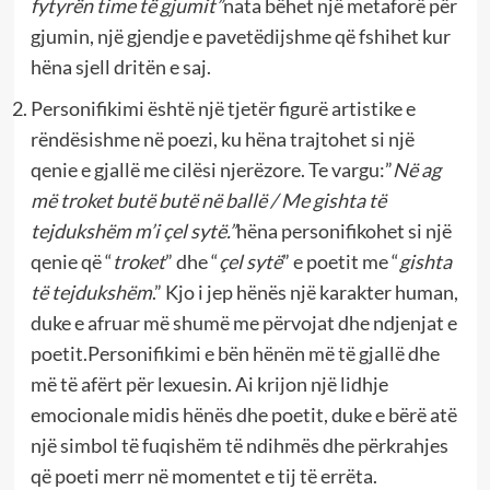
fytyrën time të gjumit”
nata bëhet një metaforë për
gjumin, një gjendje e pavetëdijshme që fshihet kur
hëna sjell dritën e saj.
Personifikimi është një tjetër figurë artistike e
rëndësishme në poezi, ku hëna trajtohet si një
qenie e gjallë me cilësi njerëzore. Te vargu:”
Në ag
më troket butë butë në ballë / Me gishta të
tejdukshëm m’i çel sytë.”
hëna personifikohet si një
qenie që “
troket
” dhe “
çel sytë
” e poetit me “
gishta
të tejdukshëm
.” Kjo i jep hënës një karakter human,
duke e afruar më shumë me përvojat dhe ndjenjat e
poetit.Personifikimi e bën hënën më të gjallë dhe
më të afërt për lexuesin. Ai krijon një lidhje
emocionale midis hënës dhe poetit, duke e bërë atë
një simbol të fuqishëm të ndihmës dhe përkrahjes
që poeti merr në momentet e tij të errëta.