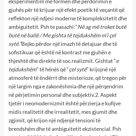
eksperimentim me formën dhe përdorimin e
gjuhës për të krijuar një efekt poetik të veçantë që
reflekton një ndjesi moderne të kompleksitetit dhe
ambiguitetit. Psh te pasazhi:”
Në ag më troket butë
butë në ballë / Me gishta të tejdukshëm m’i çel
sytë.”
Bejko përdor një imazh të detajuar dhe të
sofistikuar që është në kontrast me gjuhën e
thjeshtë dhe direkte të soc.realizmit. Gishtat “
e
tejdukshëm
” të hënës që “
çel sytë
” krijojnë një
atmosferë të ëndërrt dhe misterioze, që tregon për
një largim nga e zakonëshmia dhe një përqendrim
në përjetimin personal dhe subjektiv.2. Aspekt
tjetër i neomodernizmit është përzierja e kufijve
midis realitetit dhe irrealitetit, mes gjumit dhe
zgjimit, që krijon një ndjenjë tensioni të
brendshëm dhe të ambiguitetit ekzistencial. Psh