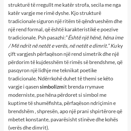
strukturë të rregullt me katër strofa, secila me nga
katër vargje me rimë dyshe. Kjo strukturë
tradicionale siguron një ritëm të qëndrueshëm dhe
një rend formal, që është karakteristikë e poezive
tradicionale. Psh pasazhi:”
Është një hënë, hëna ime
/ Më ndrit në netët e verës, në netët e dimrit.” Ku
ky
çift vargjesh përfaqëson një rend simetrik dhe një
përdorim të kujdesshëm të rimës së brendshme, që
pasqyron një lidhje me teknikat poetike
tradicionale. Ndërrkohë duhet të themi se këto
vargje i qasen
simbolizm
it brenda rrymave
moderniste, pse hëna përdoret si simbol me
kuptime të shumëfishta, përfaqëson ndriçimin e
brendshëm , shpresën, apo një prani shpirtërore që
mbetet konstante, pavarësisht stinëve dhe kohës
(verës dhe dimrit).