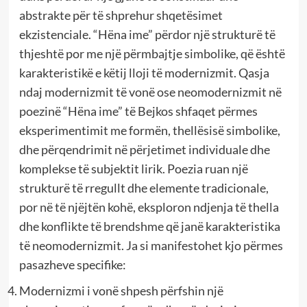
abstrakte për të shprehur shqetësimet
ekzistenciale. “Hëna ime” përdor një strukturë të
thjeshtë por me një përmbajtje simbolike, që është
karakteristikë e këtij lloji të modernizmit. Qasja
ndaj modernizmit të vonë ose neomodernizmit në
poezinë “Hëna ime” të Bejkos shfaqet përmes
eksperimentimit me formën, thellësisë simbolike,
dhe përqendrimit në përjetimet individuale dhe
komplekse të subjektit lirik. Poezia ruan një
strukturë të rregullt dhe elemente tradicionale,
por në të njëjtën kohë, eksploron ndjenja të thella
dhe konflikte të brendshme që janë karakteristika
të neomodernizmit. Ja si manifestohet kjo përmes
pasazheve specifike:
Modernizmi i vonë shpesh përfshin një