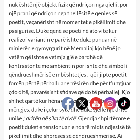
nuk është një objekt fizik që ndriçon nga qielli, por
një prani që ndriçon nga thellësitë e qenies së
poetit, veçanërisht në momentet e pikëllimit dhe
pasigurisë. Duke qenë se poeti në ato vite kur
realizoi variantin e parë ishte duke punuar në
minierën e qymyrgurit në Memaliaj kjo hënë jo
vetëm që ishte e vetmja gjë e bardhë që
kontrastonte me ambientin por ishte dhe simbol i
qëndrueshmërisë e mbështetjes , që i jipte poetit
forcën për të përballuar errësirën dhe për t’u zgjuar
çdo ditë, pavarësisht sfidave që do të përballej. Kjo
shihet qartë kur hëna e troket lehtë në ballë në
mëngjes, duke i çelur sytë dhe duke sjellë një dritë
unike ,”
dritën që s’ka të dytë
“.Gjendja shpirtërore e
poetit duket e tensionuar, e ndarë midis ndjesisë të
pikëllimit dhe shpresës së qëndrueshmërisë. Ai