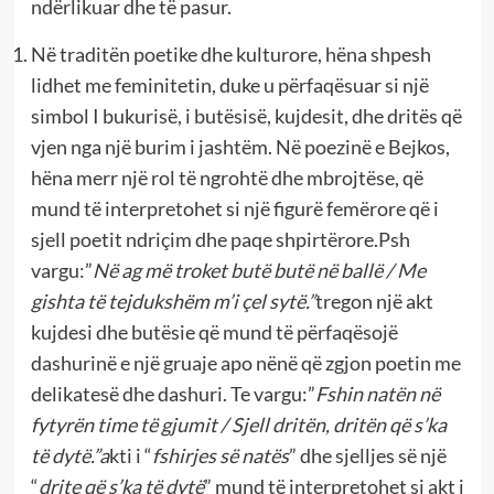
ndërlikuar dhe të pasur.
Në traditën poetike dhe kulturore, hëna shpesh
lidhet me feminitetin, duke u përfaqësuar si një
simbol I bukurisë, i butësisë, kujdesit, dhe dritës që
vjen nga një burim i jashtëm. Në poezinë e Bejkos,
hëna merr një rol të ngrohtë dhe mbrojtëse, që
mund të interpretohet si një figurë femërore që i
sjell poetit ndriçim dhe paqe shpirtërore.Psh
vargu:”
Në ag më troket butë butë në ballë / Me
gishta të tejdukshëm m’i çel sytë.”
tregon një akt
kujdesi dhe butësie që mund të përfaqësojë
dashurinë e një gruaje apo nënë që zgjon poetin me
delikatesë dhe dashuri. Te vargu:”
Fshin natën në
fytyrën time të gjumit / Sjell dritën, dritën që s’ka
të dytë.”a
kti i “
fshirjes së natës
” dhe sjelljes së një
“
drite që s’ka të dytë
” mund të interpretohet si akt i