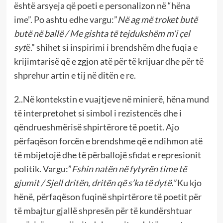
është arsyeja që poeti e personalizon në “hëna
ime”. Po ashtu edhe vargu:”
Në ag më troket butë
butë në ballë / Me gishta të tejdukshëm m’i çel
syt
ë.” shihet si inspirimi i brendshëm dhe fuqia e
krijimtarisë që e zgjon atë për të krijuar dhe për të
shprehur artin e tij në ditën e re.
2..Në kontekstin e vuajtjeve në minierë, hëna mund
të interpretohet si simbol i rezistencës dhe i
qëndrueshmërisë shpirtërore të poetit. Ajo
përfaqëson forcën e brendshme që e ndihmon atë
të mbijetojë dhe të përballojë sfidat e represionit
politik. Vargu:”
Fshin natën në fytyrën time të
gjumit / Sjell dritën, dritën që s’ka të dytë.”
Ku
kjo
hënë, përfaqëson fuqinë shpirtërore të poetit për
të mbajtur gjallë shpresën për të kundërshtuar