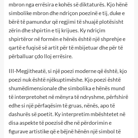
mbron nga errësira e kohës së diktaturës. Kjo hënë
simbolike mbron dhe ndriçon poezinë e tij, duke e
bërë të pamundur që regjimi të shuajë plotësisht
zërin dhe shpirtin e tij krijues. Ky ndriçim
shpirtëror në formën e hënës është një shprehje e
qartë e fuqisë së artit për të mbijetuar dhe për të
përballuar çdo lloj errësire.
III-Megjitheatë, si një poezi moderne që është, kjo
poezi nuk është njëkuptimëshe. Kjo poezi është
shumëdimensionale dhe simbolika e hënës mund
të interpretohet në mënyra të ndryshme, përfshirë
edhe si një përfaqësim të gruas, nënës, apo të
dashurës së poetit. Ky interpretim mbështetet në
disa aspekte të poezisë dhe në përdorimin e
figurave artistike që e bëjnë hënën një simbol të