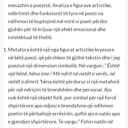
mesazhin e poezisë. Analiza e figurave artistike,
ndërtimit dhe funksionit të tyre në poezi na
ndihmon të kuptojmë më mirë si poeti përdor
gjuhën për të krijuar një efekt emocional dhe
intelektual të thellë.
Metafora është një nga figurat artistike kryesore
në këtë poezi, që përshkon të gjithë tekstin dhe i jep
poezisë një dimension simbolik. Në vargun::”
Është
një hënë, hëna ime / Më ndrit në netët e verës, në
netët e dimrit.”
hëna është përdorur si një metaforë
për një ndriçim të brendshëm dhe personal. Ajo
nuk është një objekt fizik, por simbol për një forcë
shpirtërore apo ndjesi e brendshme që ndihmon
poetin të përballojë errësirën, qoftë ajo e natës apo
e gjendjes shpirtërore. Te vargu:”
Fshin natën në