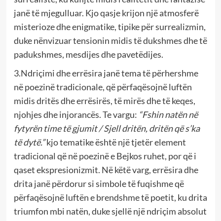
janë të mjegulluar. Kjo qasje krijon një atmosferë
misterioze dhe enigmatike, tipike për surrealizmin,
duke nënvizuar tensionin midis të dukshmes dhe të
padukshmes, mesdijes dhe pavetëdijes.
3.Ndriçimi dhe errësira janë tema të përhershme
në poezinë tradicionale, që përfaqësojnë luftën
midis dritës dhe errësirës, të mirës dhe të keqes,
njohjes dhe injorancës. Te vargu:
“Fshin natën në
fytyrën time të gjumit / Sjell dritën, dritën që s’ka
të dytë.”
kjo tematike është një tjetër element
tradicional që në poezinë e Bejkos ruhet, por që i
qaset ekspresionizmit. Në këtë varg, errësira dhe
drita janë përdorur si simbole të fuqishme që
përfaqësojnë luftën e brendshme të poetit, ku drita
triumfon mbi natën, duke sjellë një ndriçim absolut