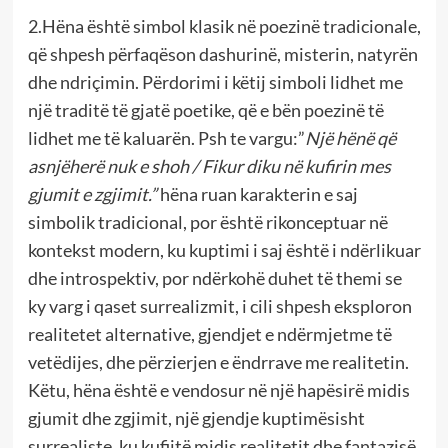
2.Hëna është simbol klasik në poezinë tradicionale,
që shpesh përfaqëson dashurinë, misterin, natyrën
dhe ndriçimin. Përdorimi i këtij simboli lidhet me
një traditë të gjatë poetike, që e bën poezinë të
lidhet me të kaluarën. Psh te vargu:”
Një hënë që
asnjëherë nuk e shoh / Fikur diku në kufirin mes
gjumit e zgjimit.”
hëna ruan karakterin e saj
simbolik tradicional, por është rikonceptuar në
kontekst modern, ku kuptimi i saj është i ndërlikuar
dhe introspektiv, por ndërkohë duhet të themi se
ky varg i qaset surrealizmit, i cili shpesh eksploron
realitetet alternative, gjendjet e ndërmjetme të
vetëdijes, dhe përzierjen e ëndrrave me realitetin.
Këtu, hëna është e vendosur në një hapësirë midis
gjumit dhe zgjimit, një gjendje kuptimësisht
surrealiste, ku kufijtë midis realitetit dhe fantazisë