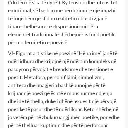
(“dritën që s’ka të dytë”). Ky tension dhe intensitet
emocional, së bashku me përdorimin e një imazhi
të fuqishëm që sfidon realitetin objektiv, janë
tipare thelbësore të ekspresionizmit. Pra
elementët tradicionalë shërbejnë sis fond poetik
për modernitetin e poezisë.
VI- Figurat artistike në poezinë “Hëna ime” janë të
ndërlidhura dhe krijojnë një ndërtim kompleks që
pasqyron përvojat e brendshme dhe tensionet e
poetit. Metafora, personifikimi, simbolizmi,
antiteza dhe imagjeria bashkëpunojnë për të
krijuar një poezi që është e mbushur me ndjenja
dhe ide të thella, duke i dhënë lexuesit një përvojë
poetike të pasur dhe të ndërlikuar. Këto shërbejnë
jo vetëm për të zbukuruar gjuhën poetike, por edhe
për të thelluar kuptimin dhe për të përforcuar