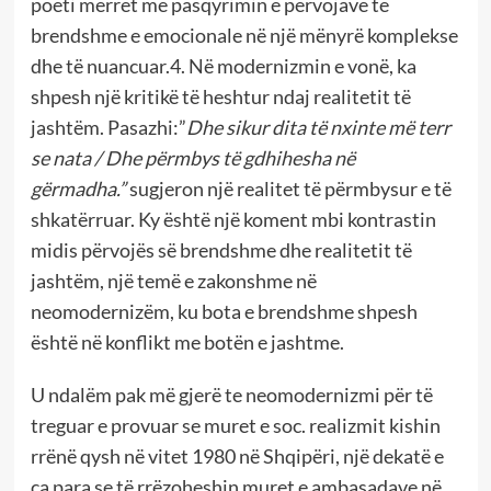
poeti merret me pasqyrimin e përvojave të
brendshme e emocionale në një mënyrë komplekse
dhe të nuancuar.4. Në modernizmin e vonë, ka
shpesh një kritikë të heshtur ndaj realitetit të
jashtëm. Pasazhi:”
Dhe sikur dita të nxinte më terr
se nata / Dhe përmbys të gdhihesha në
gërmadha.”
sugjeron një realitet të përmbysur e të
shkatërruar. Ky është një koment mbi kontrastin
midis përvojës së brendshme dhe realitetit të
jashtëm, një temë e zakonshme në
neomodernizëm, ku bota e brendshme shpesh
është në konflikt me botën e jashtme.
U ndalëm pak më gjerë te neomodernizmi për të
treguar e provuar se muret e soc. realizmit kishin
rrënë qysh në vitet 1980 në Shqipëri, një dekatë e
ca para se të rrëzoheshin muret e ambasadave në