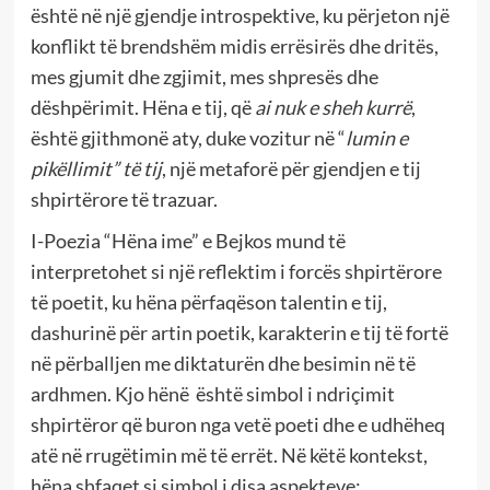
është në një gjendje introspektive, ku përjeton një
konflikt të brendshëm midis errësirës dhe dritës,
mes gjumit dhe zgjimit, mes shpresës dhe
dëshpërimit. Hëna e tij, që
ai nuk e sheh kurrë
,
është gjithmonë aty, duke vozitur në “
lumin e
pikëllimit” të tij
, një metaforë për gjendjen e tij
shpirtërore të trazuar.
I-Poezia “Hëna ime” e Bejkos mund të
interpretohet si një reflektim i forcës shpirtërore
të poetit, ku hëna përfaqëson talentin e tij,
dashurinë për artin poetik, karakterin e tij të fortë
në përballjen me diktaturën dhe besimin në të
ardhmen. Kjo hënë është simbol i ndriçimit
shpirtëror që buron nga vetë poeti dhe e udhëheq
atë në rrugëtimin më të errët. Në këtë kontekst,
hëna shfaqet si simbol i disa aspekteve: