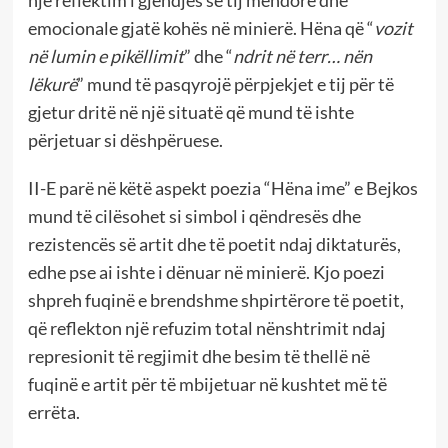
emocionale gjatë kohës në minierë. Hëna që “
vozit
në lumin e pikëllimit
” dhe “
ndrit në terr… nën
lëkurë
” mund të pasqyrojë përpjekjet e tij për të
gjetur dritë në një situatë që mund të ishte
përjetuar si dëshpëruese.
II-E parë në këtë aspekt poezia “Hëna ime” e Bejkos
mund të cilësohet si simbol i qëndresës dhe
rezistencës së artit dhe të poetit ndaj diktaturës,
edhe pse ai ishte i dënuar në minierë. Kjo poezi
shpreh fuqinë e brendshme shpirtërore të poetit,
që reflekton një refuzim total nënshtrimit ndaj
represionit të regjimit dhe besim të thellë në
fuqinë e artit për të mbijetuar në kushtet më të
errëta.