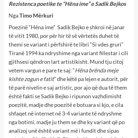
Rezistenca poetike te “Hëna ime” e Sadik Bejkos
Nga
Timo Mërkuri
Poezinë “Hëna ime” Sadik Bejko e shkroi në janar
të vitit 1980, por për hir të së vërtetës duhet të
themi se variant i përfshirë te libri “Si vdes gruri”
Tiranë 1994 ka ndryshime nga variant fillestar i cili
gjithsesi qëndron lart artistikisht. Mund tju citoj
vetem vargun e pare te saj: “
Hëna brënda meje
kishte zogun e fatit
” dhe këtë pa lejen e autorit, për
të parë nivelin e saj artistic, por ajo që dua të them
është fakti se Sadik Bejko i ripunon vazhdimisht
poezitë, madje dhe poezitë e botuara si kjo, e cila
shfaqet në internet në 3-4 variante të ndryshme
nga botimi, madje ju them se dhe ky variant që po
analizoj unë është variant më i fundit dhe sipas