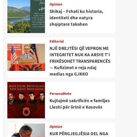
Opinion
Shikaj – Fshati ku historia,
identiteti dhe natyra
shqiptare takohen
Editorial
NJË DREJTËSI QË VEPRON ME
INTEGRITET NUK KA ARSYE T’I
FRIKËSOHET TRANSPARENCËS
— Kufizimet e reja ndaj
medias nga GJKKO
Personalitete
Kujtojmë sakrificën e familjes
Lleshi për lirinë e Kosovës
Opinion
KUR PËRGJEGJËSIA DEL NGA