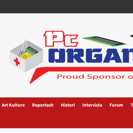
Art Kulture
Reportazh
Histori
Intervista
Forum
T