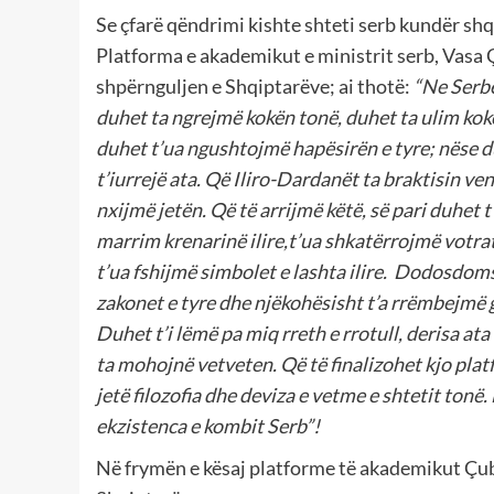
Se çfarë qëndrimi kishte shteti serb kundër sh
Platforma e akademikut e ministrit serb, Vasa Ç
shpërnguljen e Shqiptarëve; ai thotë:
“Ne Serbë
duhet ta ngrejmë kokën tonë, duhet ta ulim kokë
duhet t’ua ngushtojmë hapësirën e tyre; nëse d
t’iurrejë ata. Që Iliro-Dardanët ta braktisin v
nxijmë jetën. Që të arrijmë këtë, së pari duhet
marrim krenarinë ilire,t’ua shkatërrojmë votra
t’ua fshijmë simbolet e lashta ilire. Dodosdom
zakonet e tyre dhe njëkohësisht t’a rrëmbejmë gj
Duhet t’i lëmë pa miq rreth e rrotull, derisa a
ta mohojnë vetveten. Që të finalizohet kjo pl
jetë filozofia dhe deviza e vetme e shtetit ton
ekzistenca e kombit Serb”!
Në frymën e kësaj platforme të akademikut Çubr