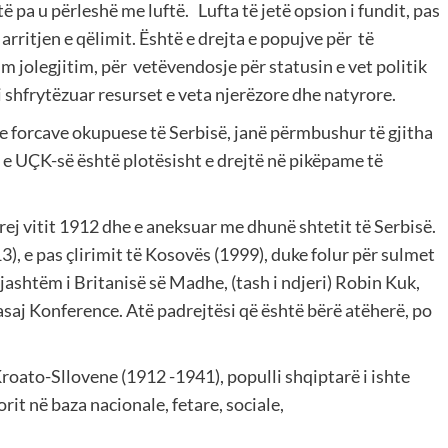
të pa u përleshë me luftë. Lufta të jetë opsion i fundit, pas
arritjen e qëlimit. Është e drejta e popujve për të
im jolegjitim, për vetëvendosje për statusin e vet politik
 shfrytëzuar resurset e veta njerëzore dhe natyrore.
he forcave okupuese të Serbisë, janë përmbushur të gjitha
a e UÇK-së është plotësisht e drejtë në pikëpame të
rej vitit 1912 dhe e aneksuar me dhunë shtetit të Serbisë.
), e pas çlirimit të Kosovës (1999), duke folur për sulmet
jashtëm i Britanisë së Madhe, (tash i ndjeri) Robin Kuk,
asaj Konference. Atë padrejtësi që është bërë atëherë, po
roato-Sllovene (1912 -1941), populli shqiptarë i ishte
it në baza nacionale, fetare, sociale,