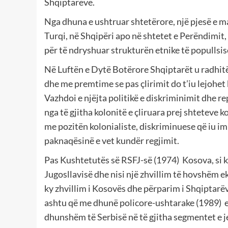
Shqiptarëve.
Nga dhuna e ushtruar shtetërore, një pjesë e m
Turqi, në Shqipëri apo në shtetet e Perëndimit,
për të ndryshuar strukturën etnike të popullsi
Në Luftën e Dytë Botërore Shqiptarët u radhit
dhe me premtime se pas çlirimit do t’iu lejohet
Vazhdoi e njëjta politikë e diskriminimit dhe r
nga të gjitha kolonitë e çliruara prej shteteve 
me pozitën kolonialiste, diskriminuese që iu 
paknaqësinë e vet kundër regjimit.
Pas Kushtetutës së RSFJ-së (1974) Kosova, si kr
Jugosllavisë dhe nisi një zhvillim të hovshëm e
ky zhvillim i Kosovës dhe përparim i Shqiptarë
ashtu që me dhunë policore-ushtarake (1989) e
dhunshëm të Serbisë në të gjitha segmentet e j