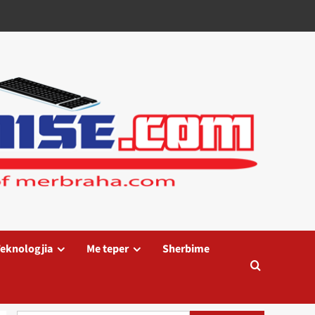
eknologjia
Me teper
Sherbime