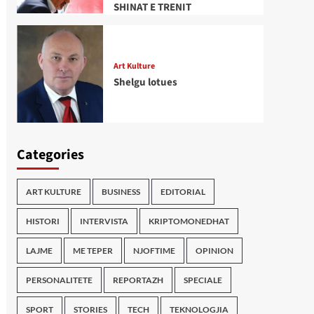
SHINAT E TRENIT
Art Kulture
Shelgu lotues
Categories
ART KULTURE
BUSINESS
EDITORIAL
HISTORI
INTERVISTA
KRIPTOMONEDHAT
LAJME
ME TEPER
NJOFTIME
OPINION
PERSONALITETE
REPORTAZH
SPECIALE
SPORT
STORIES
TECH
TEKNOLOGJIA