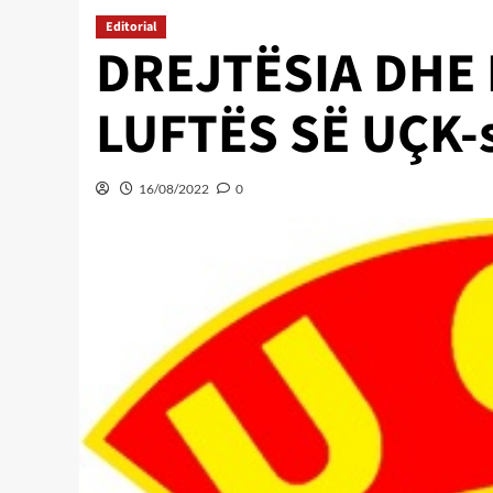
Editorial
DREJTËSIA DHE 
LUFTËS SË UÇK-
16/08/2022
0