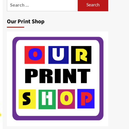
Search
for:
Our Print Shop