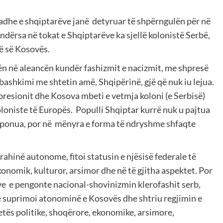
adhe e shqiptarëve janë detyruar të shpërngulën për në
 ndërsa në tokat e Shqiptarëve ka sjellë kolonistë Serbë,
së së Kosovës.
ën në aleancën kundër fashizmit e nacizmit, me shpresë
 bashkimi me shtetin amë, Shqipërinë, gjë që nuk iu lejua.
epresionit dhe Kosova mbeti e vetmja koloni (e Serbisë)
koloniste të Europës. Populli Shqiptar kurrë nuk u pajtua
imponua, por në mënyra e forma të ndryshme shfaqte
ahinë autonome, fitoi statusin e njësisë federale të
konomik, kulturor, arsimor dhe në të gjitha aspektet. Por
ve e pengonte nacional-shovinizmin klerofashit serb,
 suprimoi atonominë e Kosovës dhe shtriu regjimin e
etës politike, shoqërore, ekonomike, arsimore,