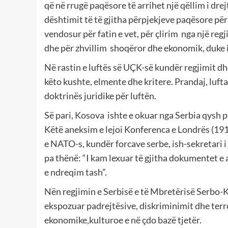
që në rrugë paqësore të arrihet një qëllim i drej
dështimit të të gjitha përpjekjeve paqësore për 
vendosur për fatin e vet, për çlirim nga një regj
dhe për zhvillim shoqëror dhe ekonomik, duke i
Në rastin e luftës së UÇK-së kundër regjimit d
këto kushte, elmente dhe kritere. Prandaj, luft
doktrinës juridike për luftën.
Së pari, Kosova ishte e okuar nga Serbia qysh p
Këtë aneksim e lejoi Konferenca e Londrës (1913
e NATO-s, kundër forcave serbe, ish-sekretari i 
pa thënë: “I kam lexuar të gjitha dokumentet e 
e ndreqim tash”.
Nën regjimin e Serbisë e të Mbretërisë Serbo-K
ekspozuar padrejtësive, diskriminimit dhe terror
ekonomike,kulturoe e në çdo bazë tjetër.