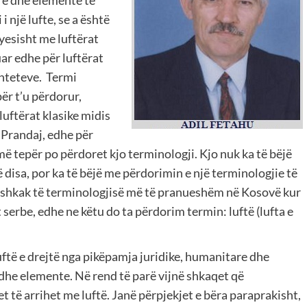
 një lufte, se a është
ryesisht me luftërat
uar edhe për luftërat
shteteve. Termi
ër t’u përdorur,
luftërat klasike midis
 Prandaj, edhe për
më tepër po përdoret kjo terminologji. Kjo nuk ka të bëjë
disa, por ka të bëjë me përdorimin e një terminologjie të
ër shkak të terminologjisë më të pranueshëm në Kosovë kur
 serbe, edhe ne këtu do ta përdorim termin: luftë (lufta e
uftë e drejtë nga pikëpamja juridike, humanitare dhe
dhe elemente. Në rend të parë vijnë shkaqet që
t të arrihet me luftë. Janë përpjekjet e bëra paraprakisht,