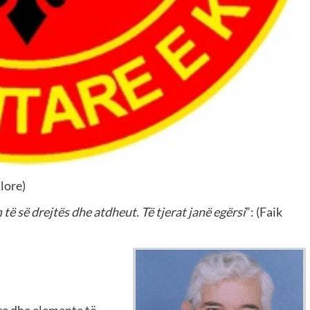
lore)
 të së drejtës dhe atdheut. Të tjerat janë egërsi
”: (Faik
ere dhe elemente të