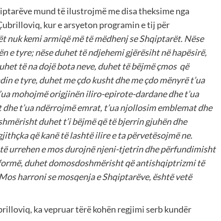
qiptarëve mund të ilustrojmë me disa theksime nga
ubrilloviq, kur e arsyeton programin e tij për
t nuk kemi armiqë më të mëdhenj se Shqiptarët. Nëse
n e tyre; nëse duhet të ndjehemi gjërësiht në hapësirë,
uhet të na dojë bota neve, duhet të bëjmë çmos që
endin e tyre, duhet me çdo kusht dhe me çdo mënyrë t’ua
 t’ua mohojmë origjinën iliro-epirote-dardane dhe t’ua
t dhe t’ua ndërrojmë emrat, t’ua njollosim emblemat dhe
shmërisht duhet t’i bëjmë që të bjerrin gjuhën dhe
ithçka që kanë të lashtë ilire e ta përvetësojmë ne.
ta të urrehen e mos durojnë njeni-tjetrin dhe përfundimisht
atformë, duhet domosdoshmërisht që antishqiptrizmi të
ë. Mos harroni se mosqenja e Shqiptarëve, është vetë
illoviq, ka vepruar tërë kohën regjimi serb kundër