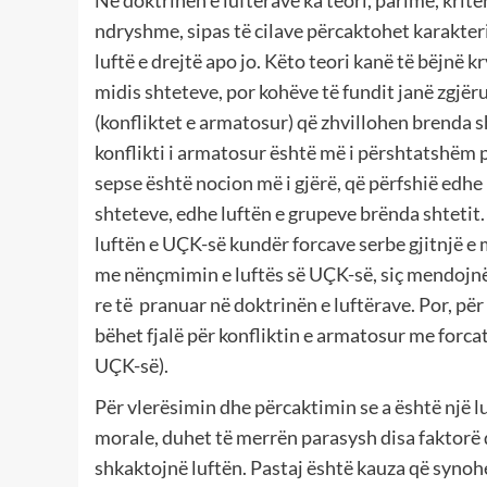
ndryshme, sipas të cilave përcaktohet karakteri i
luftë e drejtë apo jo. Këto teori kanë të bëjnë k
midis shteteve, por kohëve të fundit janë zgjër
(konfliktet e armatosur) që zhvillohen brenda 
konflikti i armatosur është më i përshtatshëm p
sepse është nocion më i gjërë, që përfshië edhe 
shteteve, edhe luftën e grupeve brënda shtetit.
luftën e UÇK-së kundër forcave serbe gjitnjë e 
me nënçmimin e luftës së UÇK-së, siç mendojnë 
re të pranuar në doktrinën e luftërave. Por, p
bëhet fjalë për konfliktin e armatosur me forcat
UÇK-së).
Për vlerësimin dhe përcaktimin se a është një l
morale, duhet të merrën parasysh disa faktorë 
shkaktojnë luftën. Pastaj është kauza që synohe