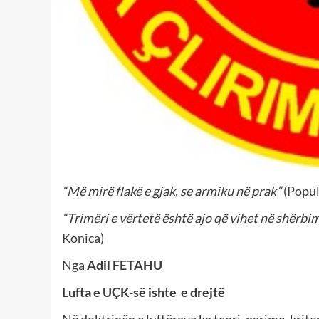
“Më mirë flakë e gjak, se armiku në prak”
(Popul
“Trimëri e vërtetë është ajo që vihet në shërbim
Konica)
Nga
Adil FETAHU
Lufta e UÇK-së ishte e drejtë
Në doktrinën e luftërave ka teori, parime, krit