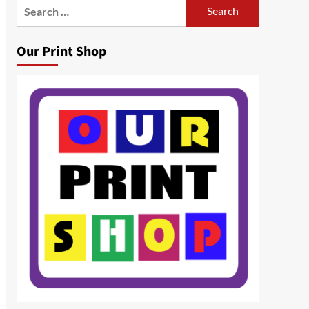
Search
for:
Our Print Shop