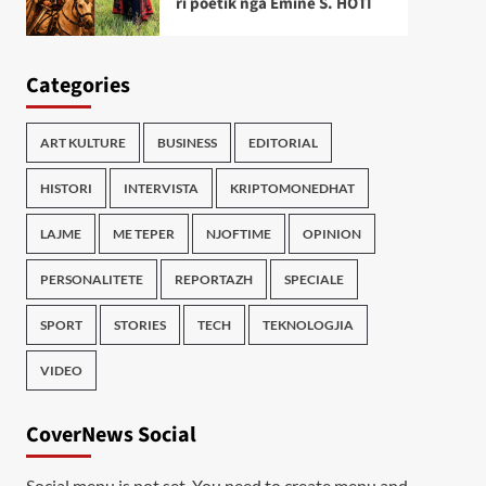
ri poetik nga Emine S. HOTI
Categories
ART KULTURE
BUSINESS
EDITORIAL
HISTORI
INTERVISTA
KRIPTOMONEDHAT
LAJME
ME TEPER
NJOFTIME
OPINION
PERSONALITETE
REPORTAZH
SPECIALE
SPORT
STORIES
TECH
TEKNOLOGJIA
VIDEO
CoverNews Social
Social menu is not set. You need to create menu and