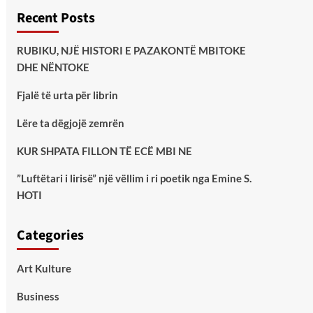
Recent Posts
RUBIKU, NJË HISTORI E PAZAKONTË MBITOKE
DHE NËNTOKE
Fjalë të urta për librin
Lëre ta dëgjojë zemrën
KUR SHPATA FILLON TË ECË MBI NE
”Luftëtari i lirisë” një vëllim i ri poetik nga Emine S.
HOTI
Categories
Art Kulture
Business