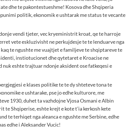
diate dhe te pakontestueshme! Kosova dhe Shqiperia
epunimi politik, ekonomik e ushtarak me status te vecante
nje vendi tjeter, vec kryeministrit kroat, qe te harroje
erret vete eskluzivisht ne perkujdesje te te lenduarve nga
 kaq te ngushte me vuajtjet e familjeve te shqiptareve te
esidenti, instiotucionet dhe qytetaret e Kroacise ne
d nuk eshte trajtuar ndonje aksident ose fatkeqesi e
rgjegjesi e klases politike te te dy shteteve tona te
 ekonomike e ushtarake, pse jo edhe kulturore, me
 viteve 1930, duhet ta vazhdojne Vjosa Osmani e Albin
t te Shqiperise, eshte krejt e kote t’ia kerkosh kete
nd te terhiqet nga aleanca e ngushte me Serbine, edhe
 pas edhe i Aleksander Vucic!