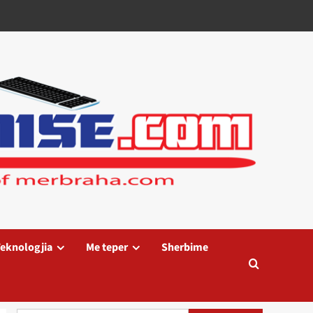
eknologjia
Me teper
Sherbime