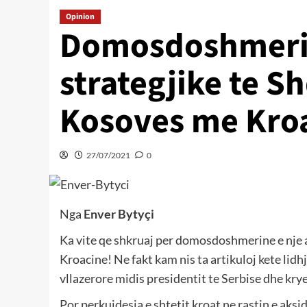
Opinion
Domosdoshmeria
strategjike te S
Kosoves me Kro
27/07/2021
0
Nga
Enver Bytyçi
Ka vite qe shkruaj per domosdoshmerine e nje 
Kroacine! Ne fakt kam nis ta artikuloj kete li
vllazerore midis presidentit te Serbise dhe krye
Por perkujdesja e shtetit kroat ne rastin e aks