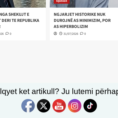
Opinion
NGA SHEKUJT E
NGJARJET HISTORIKE NUK
 DERI TE REPUBLIKA
DUROJNË AS MINIMIZIM, POR
R
AS HIPERBOLIZIM
026
0
31/07/2026
0
qyet ket artikull? Ju lutemi përhapn