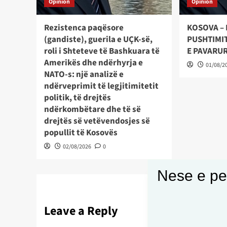
Opinion
Opinion
Rezistenca paqësore
KOSOVA – 
(gandiste), guerila e UÇK-së,
PUSHTIMIT
roli i Shteteve të Bashkuara të
E PAVARU
Amerikës dhe ndërhyrja e
01/08/2
NATO-s: një analizë e
ndërveprimit të legjitimitetit
politik, të drejtës
ndërkombëtare dhe të së
drejtës së vetëvendosjes së
popullit të Kosovës
02/08/2026
0
Nese e pel
Leave a Reply