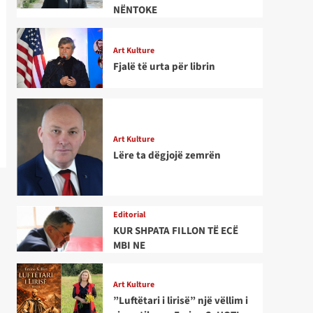
NËNTOKE
Art Kulture
Fjalë të urta për librin
Art Kulture
Lëre ta dëgjojë zemrën
Editorial
KUR SHPATA FILLON TË ECË
MBI NE
Art Kulture
”Luftëtari i lirisë” një vëllim i