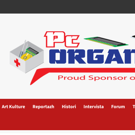
Art Kulture
Reportazh
Histori
Intervista
Forum
T