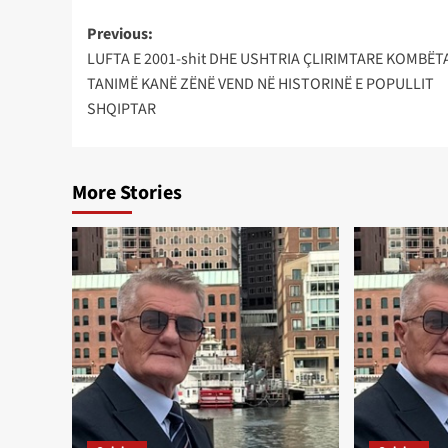
Post
Previous:
LUFTA E 2001-shit DHE USHTRIA ÇLIRIMTARE KOMBËT
navigation
TANIMË KANË ZËNË VEND NË HISTORINË E POPULLIT
SHQIPTAR
More Stories