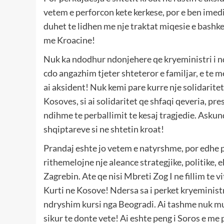
vetem e perforcon kete kerkese, por e ben ime
duhet te lidhen me nje traktat miqesie e bashk
me Kroacine!
Nuk ka ndodhur ndonjehere qe kryeministri i ndo
cdo angazhim tjeter shteteror e familjar, e te m
ai aksident! Nuk kemi pare kurre nje solidaritet
Kosoves, si ai solidaritet qe shfaqi qeveria, pr
ndihme te perballimit te kesaj tragjedie. Askun
shqiptareve si ne shtetin kroat!
Prandaj eshte jo vetem e natyrshme, por edhe pe
rithemelojne nje aleance strategjike, politike,
Zagrebin. Ate qe nisi Mbreti Zog I ne fillim te
Kurti ne Kosove! Ndersa sa i perket kryeministri
ndryshim kursi nga Beogradi. Ai tashme nuk mu
sikur te donte vete! Ai eshte peng i Soros e me