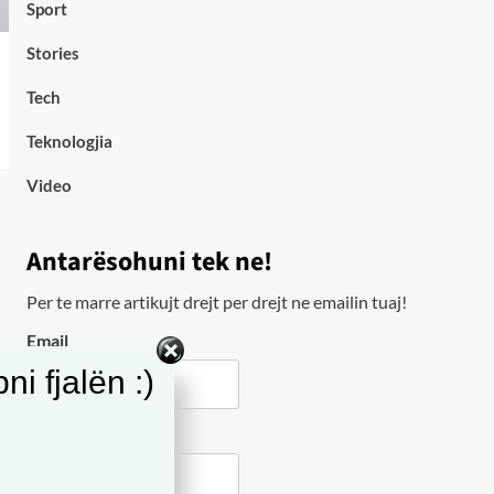
Sport
Stories
Tech
Teknologjia
Video
Antarësohuni tek ne!
Per te marre artikujt drejt per drejt ne emailin tuaj!
Email
i fjalën :)
City