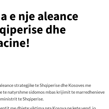
 e nje aleance
hqiperise dhe
acine!
aleance strategjike te Shqiperise dhe Kosoves me
dhje te natyrshme sidomos mbas krijimit te marredhenieve
ministrit te Shqiperise.
identit me dhjete viktima nga Kosova ne kete vend, jo