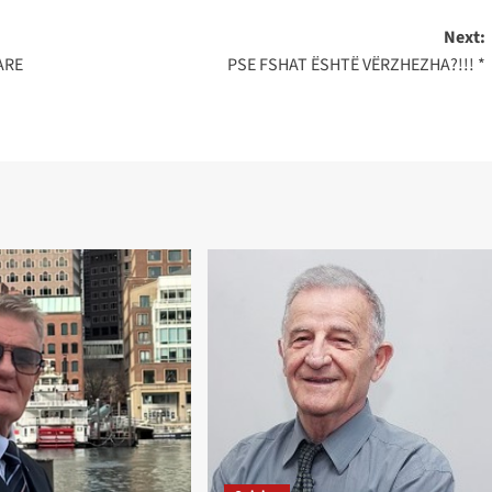
Next:
ARE
PSE FSHAT ËSHTË VËRZHEZHA?!!! *