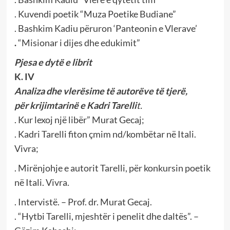
. Kuvendi poetik “Muza Poetike Budiane”
. Bashkim Kadiu përuron ‘Panteonin e Vlerave’
.
“Misionar i dijes dhe edukimit”
Pjesa e dytë e librit
K. IV
Analiza dhe vlerësime të
autorëve të tjerë,
për krijimtarinë e Kadri Tarelli
t.
. Kur lexoj një libër” Murat Gecaj;
. Kadri Tarelli fiton çmim nd/kombëtar në Itali.
Vivra;
. Mirënjohje e autorit Tarelli, për konkursin poetik
në Itali. Vivra.
. Intervistë. – Prof. dr. Murat Gecaj.
. “Hytbi Tarelli, mjeshtër i penelit dhe daltës”. –