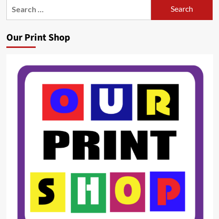
Search
for:
Our Print Shop