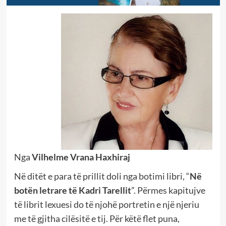
Nga
Vilhelme Vrana Haxhiraj
Në ditët e para të prillit doli nga botimi libri, “
Në
botën letrare të Kadri Tarellit
”. Përmes kapitujve
të librit lexuesi do të njohë portretin e një njeriu
me të gjitha cilësitë e tij. Për këtë flet puna,