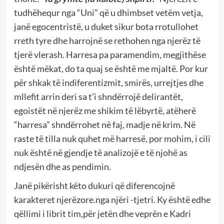
tudhëhequr nga “Uni” që u dhimbset vetëm vetja,
janë egocentristë, u duket sikur bota rrotullohet
rreth tyre dhe harrojnë se rethohen nga njerëz të
tjerë vlerash. Harresa pa paramendim, megjithëse
është mëkat, do ta quaj se është me mjaltë. Por kur
për shkak të indiferentizmit, smirës, urrejtjes dhe
mllefit arrin deri sa t’i shndërrojë delirantët,
egoistët në njerëz me shikim të lëbyrtë, atëherë
“harresa” shndërrohet në faj, madje në krim. Në
raste të tilla nuk quhet më harresë, por mohim, i cili
nuk është në gjendje të analizojë e të njohë as
ndjesën dhe as pendimin.
Janë pikërisht këto dukuri që diferencojnë
karakteret njerëzore.nga njëri -tjetri. Ky është edhe
qëllimi i librit tim,për jetën dhe veprën e Kadri