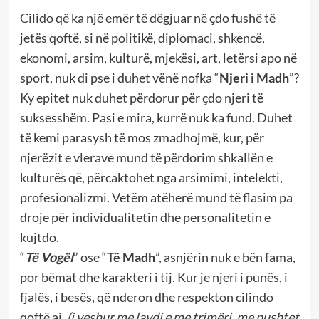
Cilido që ka një emër të dëgjuar në çdo fushë të
jetës qoftë, si në politikë, diplomaci, shkencë,
ekonomi, arsim, kulturë, mjekësi, art, letërsi apo në
sport, nuk di pse i duhet vënë nofka “
Njeri i Madh
”?
Ky epitet nuk duhet përdorur për çdo njeri të
suksesshëm. Pasi e mira, kurrë nuk ka fund. Duhet
të kemi parasysh të mos zmadhojmë, kur, për
njerëzit e vlerave mund të përdorim shkallën e
kulturës që, përcaktohet nga arsimimi, intelekti,
profesionalizmi. Vetëm atëherë mund të flasim pa
droje për individualitetin dhe personalitetin e
kujtdo.
“
Të Vogël
” ose “
Të Madh
”, asnjërin nuk e bën fama,
por bëmat dhe karakteri i tij. Kur je njeri i punës, i
fjalës, i besës, që nderon dhe respekton cilindo
qoftë ai,
(i veshur me lavdi e me trimëri, me pushtet