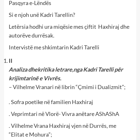
Pasqyra e-Lëndës
Si e njoh unë Kadri Tarellin?
Letërsia hodhi ura miqësie mes çiftit Haxhiraj dhe
autorëve durrësak.
Intervistë me shkimtarin Kadri Tarelli
II
Analiza dhe
kritika letrare,nga Kadri Tarelli për
krijimtarinë e Vivrës.
–
Vilhelme Vranari në librin “Çmimi i Dualizmit”;
. Sofra poetike në familien Haxhiraj
. Veprimtari në Vlorë- Vivra anëtare AShAShA
. Vilhelme Vrana Haxhiraj vjen në Durrës, me
“Elitat e Mohura”;