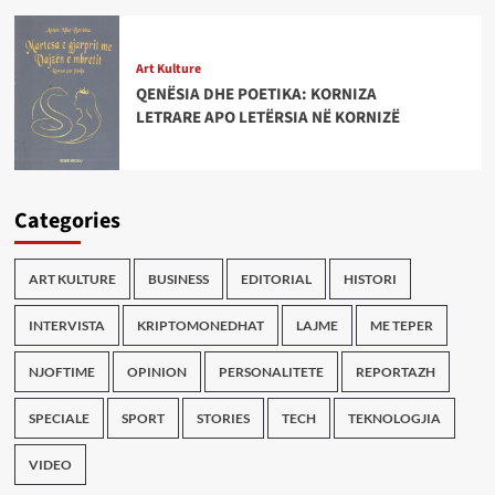
Art Kulture
QENËSIA DHE POETIKA: KORNIZA
LETRARE APO LETËRSIA NË KORNIZË
Categories
ART KULTURE
BUSINESS
EDITORIAL
HISTORI
INTERVISTA
KRIPTOMONEDHAT
LAJME
ME TEPER
NJOFTIME
OPINION
PERSONALITETE
REPORTAZH
SPECIALE
SPORT
STORIES
TECH
TEKNOLOGJIA
VIDEO