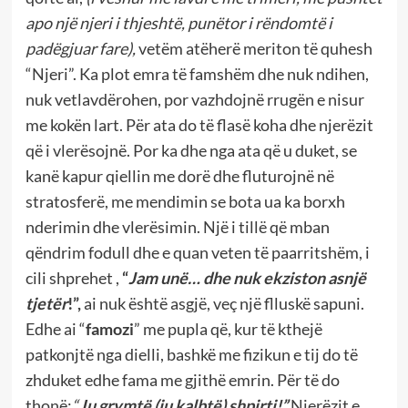
apo një njeri i thjeshtë, punëtor i rëndomtë i
padëgjuar fare),
vetëm atëherë meriton të quhesh
“Njeri”. Ka plot emra të famshëm dhe nuk ndihen,
nuk vetlavdërohen, por vazhdojnë rrugën e nisur
me kokën lart. Për ata do të flasë koha dhe njerëzit
që i vlerësojnë. Por ka dhe nga ata që u duket, se
kanë kapur qiellin me dorë dhe fluturojnë në
stratosferë, me mendimin se bota ua ka borxh
nderimin dhe vlerësimin. Një i tillë që mban
qëndrim fodull dhe e quan veten të paarritshëm, i
cili shprehet ,
“
Jam unë… dhe nuk ekziston asnjë
tjetër
!”,
ai nuk është asgjë, veç një flluskë sapuni.
Edhe ai “
famozi
” me pupla që, kur të kthejë
patkonjtë nga dielli, bashkë me fizikun e tij do të
zhduket edhe fama me gjithë emrin. Për të do
thonë:
“
Iu grymtë (iu kalbtë) shpirti!”
Njerëzit e