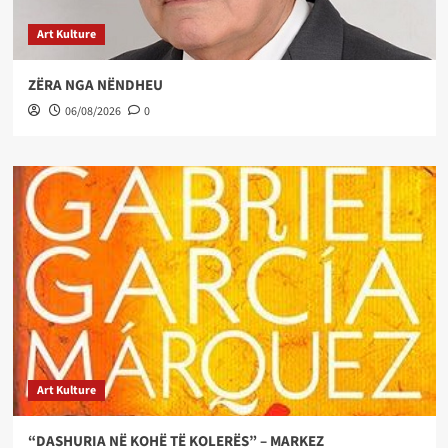
Art Kulture
ZËRA NGA NËNDHEU
06/08/2026
0
Art Kulture
“DASHURIA NË KOHË TË KOLERËS” – MARKEZ