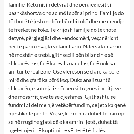
familje. Këtu nisin detyrat dhe përgjegjësit si
bashkëshort/e dhe aq më tepër si prind. Familje do
të thotë të jesh me këmbë mbi tokë dhe me mendje
të freskët në kokë. Të krijosh familje do të thotë
detyrë, përgjegjësi dhe vendosmëri, veçanërisht
për të parin e saj, kryefamiljarin. Ndërsa kur arrin
në moshën e tretë, gjithsecili bën bilancin e së
shkuarës, se çfarë ka realizuar dhe çfarë nuk ka
arritur të realizojë. Ose vlerëson se çfarë ka bërë
mirë dhe çfarë ka bërë keq. Duke analizuar të
shkuarën, e sotmja i shërben si tregues i arritjeve
dhe mosarritjeve të së djeshmes. Gjithashtu së
fundmi ai del me një vetëpërfundim, se jeta ka qenë
një shkollë për të. Veçse, kurrë nuk duhet të harrojë
se në rrugëne gjatë që e ka emrin “jetë”, duhet të
ngelet njeri në kuptimin e vërtetë të fjalës.