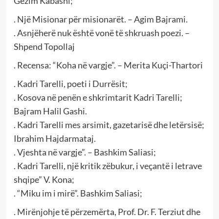
Gëzim Kabashi;
. Një Misionar për misionarët. – Agim Bajrami.
. Asnjëherë nuk është vonë të shkruash poezi. –
Shpend Topollaj
. Recensa: “Koha në vargje”. – Merita Kuçi-Thartori
. Kadri Tarelli, poeti i Durrësit;
. Kosova në penën e shkrimtarit Kadri Tarelli;
Bajram Halil Gashi.
. Kadri Tarelli mes arsimit, gazetarisë dhe letërsisë;
Ibrahim Hajdarmataj.
. Vjeshta në vargje”. – Bashkim Saliasi;
. Kadri Tarelli, një kritik zëbukur, i veçantë i letrave
shqipe” V. Kona;
. “Miku im i mirë”. Bashkim Saliasi;
. Mirënjohje të përzemërta, Prof. Dr. F. Terziut dhe