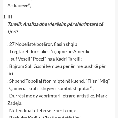
Ardianëve”;
III
Tarelli: Analiza dhe vlerësim për shkrimtarë të
tjerë
. 27 Nobelistë botëror, flasin shqip
. Tregtarët durrsakë, t’i çojmë në Amerikë.
. Isuf Veseli “Poezi”, nga Kadri Tarelli;
. Bajram Sali Gashi këmbeu penën me pushkë për
liri.
. Shpend Topollaj fton miqtë në kuend, “Flisni Miq”
. Çamëria, krah i shqyer i kombit shqiptar” ,
. Durrësi me dy veprimtari letrare-artistike. Mark
Zadeja.
. Në lëndinat e letërsisë për fëmijë.
. Bashkim Kadiu “Vlerë e qytetit tim”