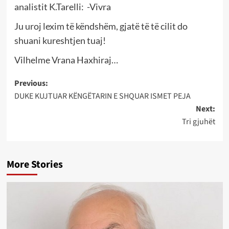
analistit K.Tarelli: -Vivra
Ju uroj lexim të këndshëm, gjatë të të cilit do
shuani kureshtjen tuaj!
Vilhelme Vrana Haxhiraj…
Post
Previous:
DUKE KUJTUAR KËNGËTARIN E SHQUAR ISMET PEJA
navigation
Next:
Tri gjuhët
More Stories