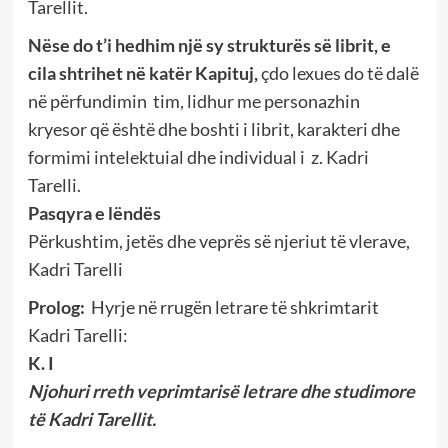
Tarellit.
Nëse do t’i hedhim një sy strukturës së librit, e
cila shtrihet në
katër Kapituj,
çdo lexues do të dalë
në përfundimin tim, lidhur me personazhin
kryesor që është dhe boshti i librit, karakteri dhe
formimi intelektuial dhe individual i z. Kadri
Tarelli.
Pasqyra e lëndës
Përkushtim, jetës dhe veprës së njeriut të vlerave,
Kadri Tarelli
Prolog:
Hyrje në rrugën letrare të shkrimtarit
Kadri Tarelli:
K. I
Njohuri rreth veprimtarisë letrare dhe studimore
të Kadri Tarellit.