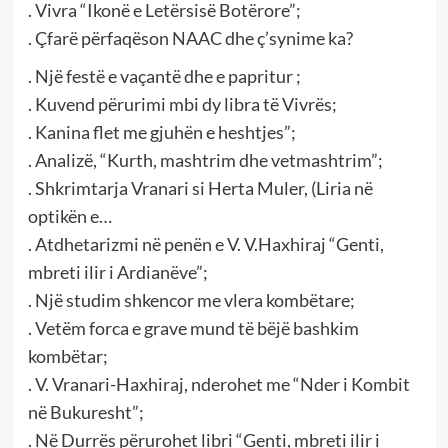
. Vivra “Ikonë e Letërsisë Botërore”;
. Çfarë përfaqëson NAAC dhe ç’synime ka?
. Një festë e vaçantë dhe e papritur ;
. Kuvend përurimi mbi dy libra të Vivrës;
. Kanina flet me gjuhën e heshtjes”;
. Analizë, “Kurth, mashtrim dhe vetmashtrim”;
. Shkrimtarja Vranari si Herta Muler, (Liria në
optikën e…
. Atdhetarizmi në penën e V. V.Haxhiraj “Genti,
mbreti ilir i Ardianëve”;
. Një studim shkencor me vlera kombëtare;
. Vetëm forca e grave mund të bëjë bashkim
kombëtar;
. V. Vranari-Haxhiraj, nderohet me “Nder i Kombit
në Bukuresht”;
. Në Durrës përurohet libri “Genti, mbreti ilir i