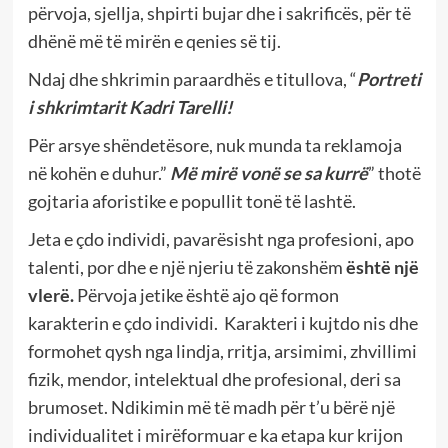
përvoja, sjellja, shpirti bujar dhe i sakrificës, për të
dhënë më të mirën e qenies së tij.
Ndaj dhe shkrimin paraardhës e titullova, “
Portreti
i shkrimtarit Kadri Tarelli!
Për arsye shëndetësore, nuk munda ta reklamoja
në kohën e duhur.”
Më mirë vonë se sa kurrë
” thotë
gojtaria aforistike e popullit tonë të lashtë.
Jeta e çdo individi, pavarësisht nga profesioni, apo
talenti, por dhe e një njeriu të zakonshëm
është një
vlerë.
Përvoja jetike është ajo që formon
karakterin e çdo individi. Karakteri i kujtdo nis dhe
formohet qysh nga lindja, rritja, arsimimi, zhvillimi
fizik, mendor, intelektual dhe profesional, deri sa
brumoset. Ndikimin më të madh për t’u bërë një
individualitet i mirëformuar e ka etapa kur krijon