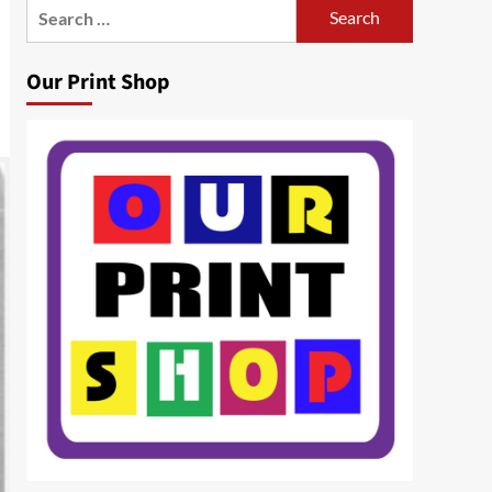
Search
for:
Our Print Shop