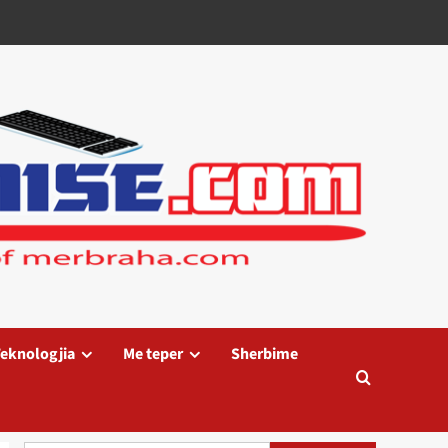
eknologjia
Me teper
Sherbime