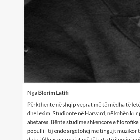
Nga
Blerim Latifi
Përkthente në shqip veprat më të mëdha të letër
dhe lexim. Studionte në Harvard, në kohën kur po
abetares. Bënte studime shkencore e filozofik
populli i tij ende argëtohej me tingujt muzikor t
duhej filluar nga majat më të larta të iluminizm