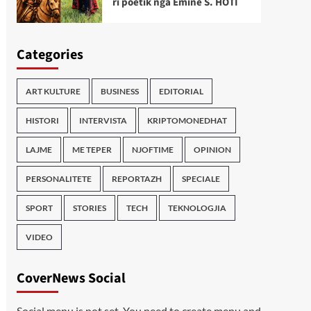
ri poetik nga Emine S. HOTI
Categories
ART KULTURE
BUSINESS
EDITORIAL
HISTORI
INTERVISTA
KRIPTOMONEDHAT
LAJME
ME TEPER
NJOFTIME
OPINION
PERSONALITETE
REPORTAZH
SPECIALE
SPORT
STORIES
TECH
TEKNOLOGJIA
VIDEO
CoverNews Social
Social menu is not set. You need to create menu and