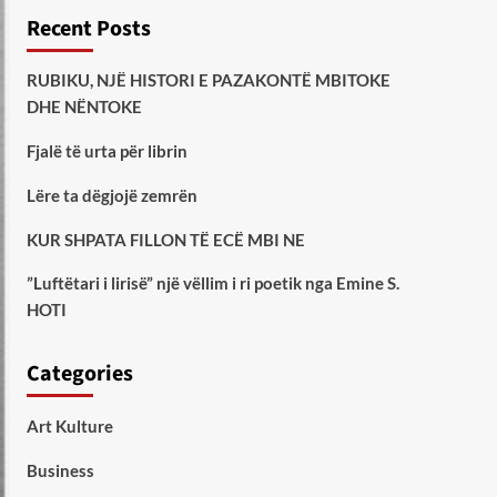
Recent Posts
RUBIKU, NJË HISTORI E PAZAKONTË MBITOKE
DHE NËNTOKE
Fjalë të urta për librin
Lëre ta dëgjojë zemrën
KUR SHPATA FILLON TË ECË MBI NE
”Luftëtari i lirisë” një vëllim i ri poetik nga Emine S.
HOTI
Categories
Art Kulture
Business