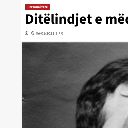
Personalitete
Ditëlindjet e më
06/01/2021
0