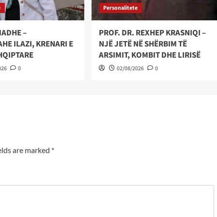
e
Personalitete
MADHE –
PROF. DR. REXHEP KRASNIQI –
E ILAZI, KRENARI E
NJË JETË NË SHËRBIM TË
HQIPTARE
ARSIMIT, KOMBIT DHE LIRISË
026
0
02/08/2026
0
elds are marked
*