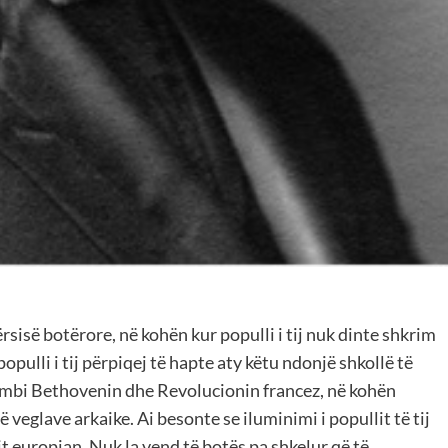
sisë botërore, në kohën kur populli i tij nuk dinte shkrim
pulli i tij përpiqej të hapte aty këtu ndonjë shkollë të
e mbi Bethovenin dhe Revolucionin francez, në kohën
ë veglave arkaike. Ai besonte se iluminimi i popullit të tij
it europian. Nuk la vend të botës pa shkelur që të