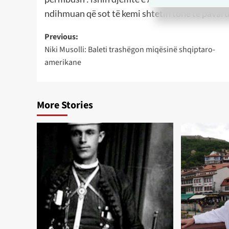
ndihmuan që sot të kemi shtetin tonë të pavaru
Post
Previous:
Niki Musolli: Baleti trashëgon miqësinë shqiptaro-
navigation
amerikane
More Stories