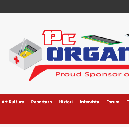
Art Kulture
Reportazh
Histori
Intervista
Forum
T