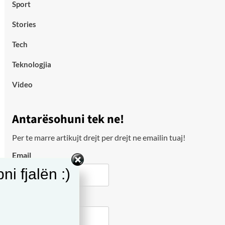
Sport
Stories
Tech
Teknologjia
Video
Antarësohuni tek ne!
Per te marre artikujt drejt per drejt ne emailin tuaj!
Email
i fjalën :)
City