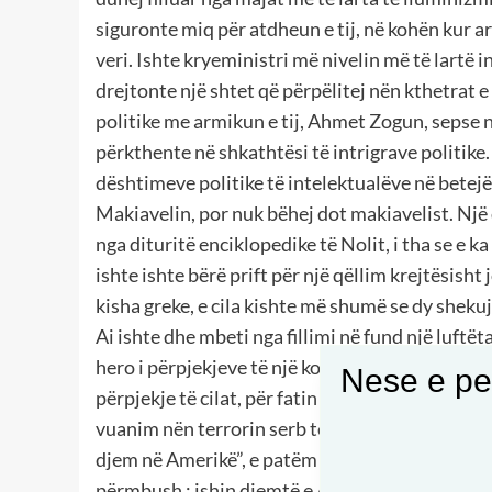
siguronte miq për atdheun e tij, në kohën kur 
veri. Ishte kryeministri më nivelin më të lartë 
drejtonte një shtet që përpëlitej nën kthetrat 
politike me armikun e tij, Ahmet Zogun, sepse nu
përkthente në shkathtësi të intrigrave politike
dështimeve politike të intelektualëve në betejë
Makiavelin, por nuk bëhej dot makiavelist. Nj
nga dituritë enciklopedike të Nolit, i tha se e k
ishte ishte bërë prift për një qëllim krejtësisht 
kisha greke, e cila kishte më shumë se dy shekuj
Ai ishte dhe mbeti nga fillimi në fund një luftëta
hero i përpjekjeve të një kombi të vogël për të r
Nese e pel
përpjekje të cilat, për fatin tonë të mbrapshtë, 
vuanim nën terrorin serb të Milosheviqit, thirr
djem në Amerikë”, e patëm shndërruar në thirrje t
përmbush : ishin djemtë e Amerikës, të cilët në