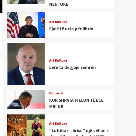
NËNTOKE
Art Kulture
Fjalë të urta për librin
Art Kulture
Lëre ta dëgjojë zemrën
Editorial
KUR SHPATA FILLON TË ECË
MBI NE
Art Kulture
”Luftëtari i lirisë” një vëllim i