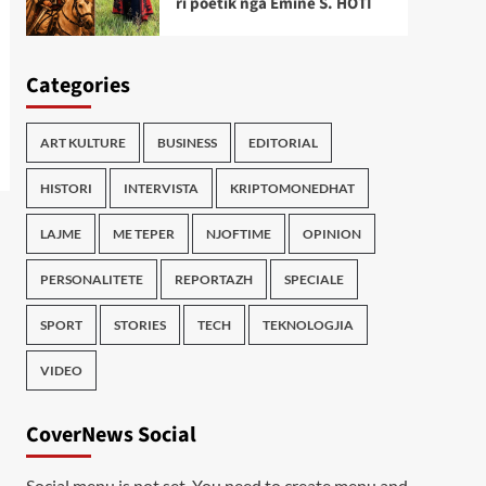
ri poetik nga Emine S. HOTI
Categories
ART KULTURE
BUSINESS
EDITORIAL
HISTORI
INTERVISTA
KRIPTOMONEDHAT
LAJME
ME TEPER
NJOFTIME
OPINION
PERSONALITETE
REPORTAZH
SPECIALE
SPORT
STORIES
TECH
TEKNOLOGJIA
VIDEO
CoverNews Social
Social menu is not set. You need to create menu and