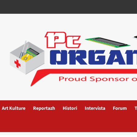
Art Kulture
Reportazh
Histori
Intervista
Forum
T