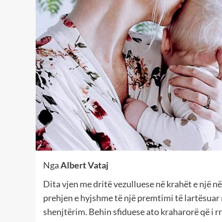
Nga
Albert Vataj
Dita vjen me dritë vezulluese në krahët e një në
prehjen e hyjshme të një premtimi të lartësuar
shenjtërim. Behin sfiduese ato kraharorë që i r