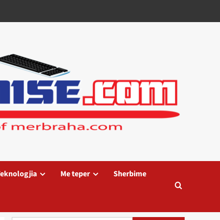
eknologjia
Me teper
Sherbime