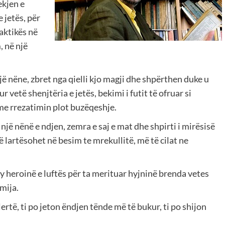
ekjen e
 jetës, për
laktikës në
, në një
jë nëne, zbret nga qielli kjo magji dhe shpërthen duke u
 vetë shenjtëria e jetës, bekimi i futit të ofruar si
 me rrezatimin plot buzëqeshje.
 një nënë e ndjen, zemra e saj e mat dhe shpirti i mirësisë
ë lartësohet në besim te mrekullitë, më të cilat ne
 ty heroinë e luftës për ta merituar hyjninë brenda vetes
mija.
rtë, ti po jeton ëndjen tënde më të bukur, ti po shijon