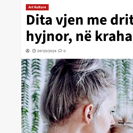
Art Kulture
Dita vjen me dri
hyjnor, në kraha
09/10/2024
0