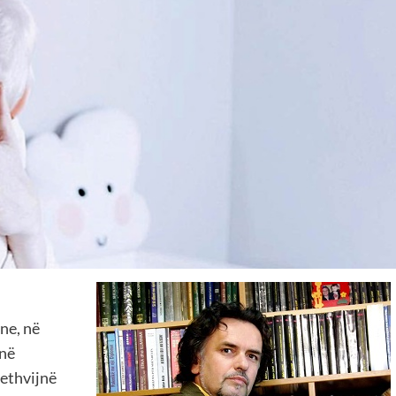
ne, në
 në
rethvijnë