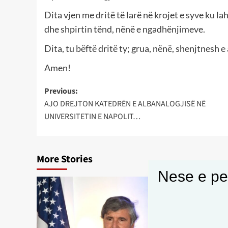
Dita vjen me dritë të larë në krojet e syve ku l
dhe shpirtin tënd, nënë e ngadhënjimeve.
Dita, tu bëftë dritë ty; grua, nënë, shenjtnesh 
Amen!
Post
Previous:
AJO DREJTON KATEDRËN E ALBANALOGJISË NË
navigation
UNIVERSITETIN E NAPOLIT…
More Stories
Nese e pel