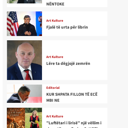
NËNTOKE
Art Kulture
Fjalë të urta për librin
Art Kulture
Lëre ta dëgjojë zemrën
Editorial
KUR SHPATA FILLON TË ECË
MBI NE
Art Kulture
”Luftëtari i lirisë” një vëllim i