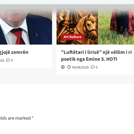
Art Kulture
ëgjojë zemrën
”Luftëtari i lirisë” një vëllim i ri
poetik nga Emine S. HOTI
026
0
04/08/2026
0
elds are marked
*