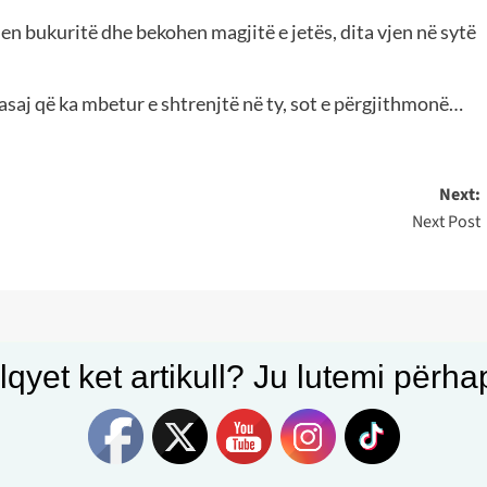
ahen bukuritë dhe bekohen magjitë e jetës, dita vjen në sytë
e asaj që ka mbetur e shtrenjtë në ty, sot e përgjithmonë…
Next:
Next Post
qyet ket artikull? Ju lutemi përhapn