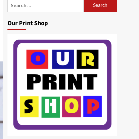
Search
for:
Our Print Shop