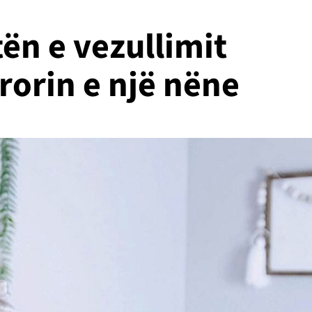
tën e vezullimit
rorin e një nëne