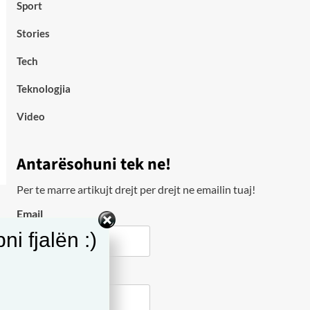
Sport
Stories
Tech
Teknologjia
Video
Antarësohuni tek ne!
Per te marre artikujt drejt per drejt ne emailin tuaj!
Email
i fjalën :)
City