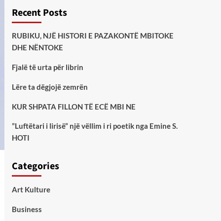
Recent Posts
RUBIKU, NJË HISTORI E PAZAKONTË MBITOKE
DHE NËNTOKE
Fjalë të urta për librin
Lëre ta dëgjojë zemrën
KUR SHPATA FILLON TË ECË MBI NE
”Luftëtari i lirisë” një vëllim i ri poetik nga Emine S.
HOTI
Categories
Art Kulture
Business