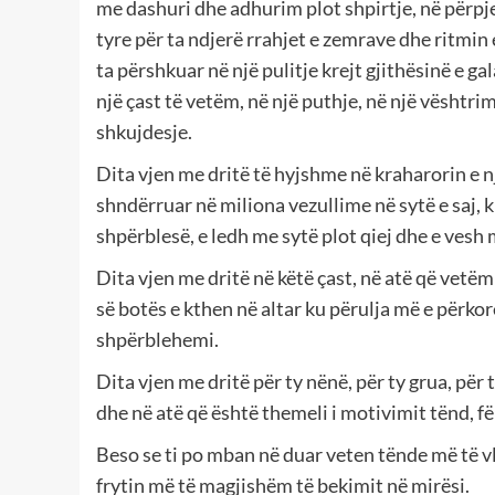
me dashuri dhe adhurim plot shpirtje, në përpj
tyre për ta ndjerë rrahjet e zemrave dhe ritmin e
ta përshkuar në një pulitje krejt gjithësinë e ga
një çast të vetëm, në një puthje, në një vështrim
shkujdesje.
Dita vjen me dritë të hyjshme në kraharorin e n
shndërruar në miliona vezullime në sytë e saj, kur
shpërblesë, e ledh me sytë plot qiej dhe e vesh
Dita vjen me dritë në këtë çast, në atë që vetëm
së botës e kthen në altar ku përulja më e përkor
shpërblehemi.
Dita vjen me dritë për ty nënë, për ty grua, për
dhe në atë që është themeli i motivimit tënd, fë
Beso se ti po mban në duar veten tënde më të vle
frytin më të magjishëm të bekimit në mirësi.