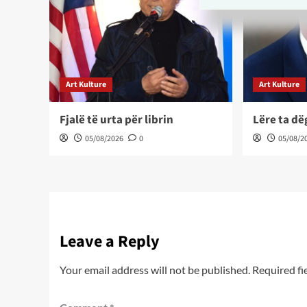
Art Kulture
Art Kulture
Fjalë të urta për librin
Lëre ta d
05/08/2026
0
05/08/2
Leave a Reply
Your email address will not be published.
Required fi