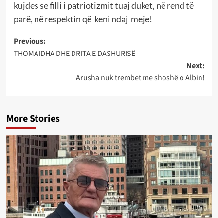
kujdes se filli i patriotizmit tuaj duket, në rend të
parë, në respektin që keni ndaj meje!
Post
Previous:
THOMAIDHA DHE DRITA E DASHURISË
navigation
Next:
Arusha nuk trembet me shoshë o Albin!
More Stories