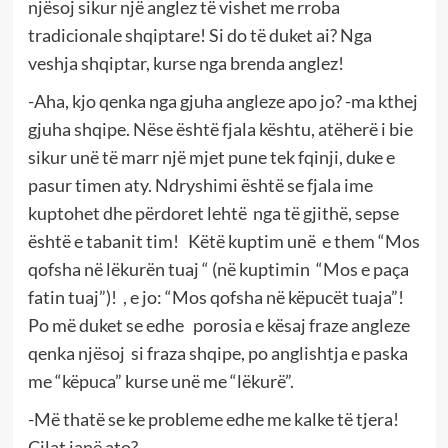
njësoj sikur një anglez të vishet me rroba
tradicionale shqiptare! Si do të duket ai? Nga
veshja shqiptar, kurse nga brenda anglez!
-Aha, kjo qenka nga gjuha angleze apo jo? -ma kthej
gjuha shqipe. Nëse është fjala kështu, atëherë i bie
sikur unë të marr një mjet pune tek fqinji, duke e
pasur timen aty. Ndryshimi është se fjala ime
kuptohet dhe përdoret lehtë nga të gjithë, sepse
është e tabanit tim! Këtë kuptim unë e them “Mos
qofsha në lëkurën tuaj “ (në kuptimin “Mos e paça
fatin tuaj”)! , e jo: “Mos qofsha në këpucët tuaja”!
Po më duket se edhe porosia e kësaj fraze angleze
qenka njësoj si fraza shqipe, po anglishtja e paska
me “këpuca” kurse unë me “lëkurë”.
-Më thatë se ke probleme edhe me kalke të tjera!
Cilat janë ato?