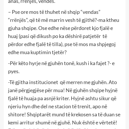
anas, rrënjës, vendës.
– Pse ore mos të thuhet në shqip “vendas”
“rrënjës”, që të më marrin vesh të gjithë?-ma ktheu
gjuha shqipe. Ose edhe nëse përdoret kjo fjalë e
huaj (pasi që dikush po ka dëshirë patjetër të
përdor edhe fjalë të tilla), pse të mos ma shpjegoj
edhe mua kuptimin tjetër?
-Për këto hyrje në gjuhën tonë, kush i ka fajet ?- e
pyes.
-Të gjitha institucionet që merren me gjuhën. Ato
janë përgjegjëse për mua! Në gjuhën shqipe hyjnë
fjalë të huaja pa asnjë kriter. Hyjnë ashtu sikur që
njeriu hyn dhe del ne stacion të trenit, apo në
shitore! Shqiptarët mund të krekosen sa të duan se
kemi arritur shumë në gjuhë. Nuk është e vërtetë!