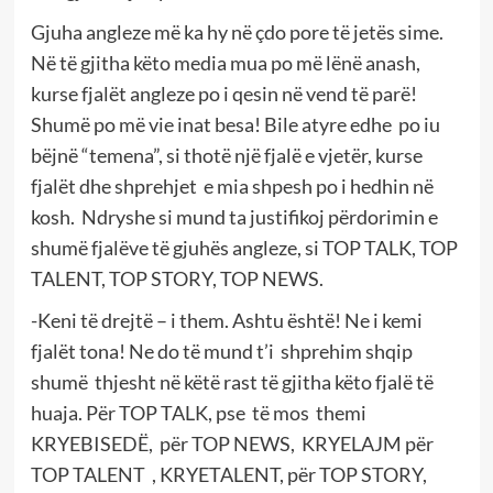
Gjuha angleze më ka hy në çdo pore të jetës sime.
Në të gjitha këto media mua po më lënë anash,
kurse fjalët angleze po i qesin në vend të parë!
Shumë po më vie inat besa! Bile atyre edhe po iu
bëjnë “temena”, si thotë një fjalë e vjetër, kurse
fjalët dhe shprehjet e mia shpesh po i hedhin në
kosh. Ndryshe si mund ta justifikoj përdorimin e
shumë fjalëve të gjuhës angleze, si TOP TALK, TOP
TALENT, TOP STORY, TOP NEWS.
-Keni të drejtë – i them. Ashtu është! Ne i kemi
fjalët tona! Ne do të mund t’i shprehim shqip
shumë thjesht në këtë rast të gjitha këto fjalë të
huaja. Për TOP TALK, pse të mos themi
KRYEBISEDË, për TOP NEWS, KRYELAJM për
TOP TALENT , KRYETALENT, për TOP STORY,