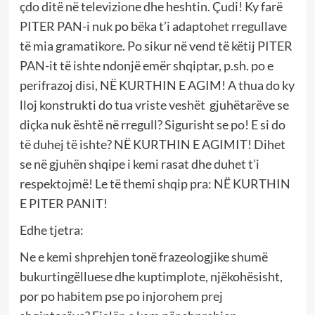
çdo ditë në televizione dhe heshtin. Çudi! Ky farë
PITER PAN-i nuk po bëka t’i adaptohet rregullave
të mia gramatikore. Po sikur në vend të këtij PITER
PAN-it të ishte ndonjë emër shqiptar, p.sh. po e
perifrazoj disi, NË KURTHIN E AGIM! A thua do ky
lloj konstrukti do tua vriste veshët gjuhëtarëve se
diçka nuk është në rregull? Sigurisht se po! E si do
të duhej të ishte? NË KURTHIN E AGIMIT! Dihet
se në gjuhën shqipe i kemi rasat dhe duhet t’i
respektojmë! Le të themi shqip pra: NË KURTHIN
E PITER PANIT!
Edhe tjetra:
Ne e kemi shprehjen tonë frazeologjike shumë
bukurtingëlluese dhe kuptimplote, njëkohësisht,
por po habitem pse po injorohem prej