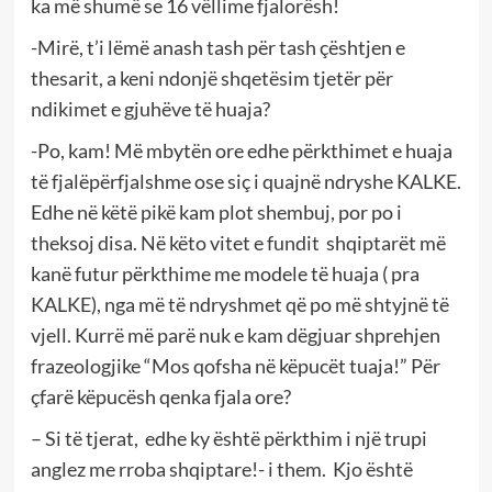
ka më shumë se 16 vëllime fjalorësh!
-Mirë, t’i lëmë anash tash për tash çështjen e
thesarit, a keni ndonjë shqetësim tjetër për
ndikimet e gjuhëve të huaja?
-Po, kam! Më mbytën ore edhe përkthimet e huaja
të fjalëpërfjalshme ose siç i quajnë ndryshe KALKE.
Edhe në këtë pikë kam plot shembuj, por po i
theksoj disa. Në këto vitet e fundit shqiptarët më
kanë futur përkthime me modele të huaja ( pra
KALKE), nga më të ndryshmet që po më shtyjnë të
vjell. Kurrë më parë nuk e kam dëgjuar shprehjen
frazeologjike “Mos qofsha në këpucët tuaja!” Për
çfarë këpucësh qenka fjala ore?
– Si të tjerat, edhe ky është përkthim i një trupi
anglez me rroba shqiptare!- i them. Kjo është