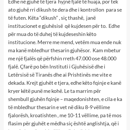
Edhe në gjuhë të tjera hyjnë fjalë të huaja, por tek
ato gjuhë rri dikush te dera dhe i kontrollon para se
të futen. Këta “dikush” , siç thashë, janë
institucionet e gjuhësisë që kujdesen për to. Edhe
për mua do të duhej të kujdeseshin këto
institucione. Merre me mend, vetëm mua ende nuk
ma kanë mbledhur thesarin gjuhësor. Kam mbetur
me një fjalës që përfshin rreth 47.000 ose 48.000
fjalë. Çfarë po bën Instituti i Gjuhësisë dhe i
Letërsisë së Tiranës dhe ai Prishtinës me vite e
dekada. Krejt gjuhët e tjera, edhe këto fqinje e kanë
kryer këtë punë me kohë. Le ta marrim për
shembull gjuhën fqinje – maqedonishten, e cila e ka
të mbledhur thesarin e vet në diku 8-9 vëllime
fjalorësh, kroatishten , me 10-11 vëllime, pa të mos
flasim për gjuhët e mëdha siç është anglishtja, që i