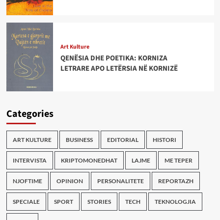
Art Kulture
QENËSIA DHE POETIKA: KORNIZA
LETRARE APO LETËRSIA NË KORNIZË
Categories
ART KULTURE
BUSINESS
EDITORIAL
HISTORI
INTERVISTA
KRIPTOMONEDHAT
LAJME
ME TEPER
NJOFTIME
OPINION
PERSONALITETE
REPORTAZH
SPECIALE
SPORT
STORIES
TECH
TEKNOLOGJIA