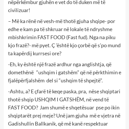
nëpërkëmbur gjuhën e vet do të duken më të
civilizuar!
– Më ka rënë në vesh-më thotë gjuha shqipe- por
edhe e kam pa të shkruar në lokale të ndryshme
mbishkrimin FAST FOOD (Fast fud). Nga na piku
kjo frazë?- më pyet. Ç ’është kjo çorbë që s’po mund
ta kapërdij kurrsesi ore?
-Eh, ky është një frazë ardhur nga anglishtja, që
domethënë “ushqim i gatshëm” që në përkthimin e
fjalëpërfjalshëm del si “ushqim të shpejtë”.
-Ashtu, a? E çfarë të keqe paska, pra, nëse shqiptari
thotë shqip USHQIM I GATSHËM, në vend të
FAST FOOD? Jam shumë e shqetësuar pse po ikin
shqiptarët prej meje? Unë jam gjuha më e vjetra në
Gadishullin Ballkanik, që më kanë respektuar