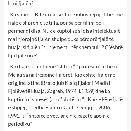
keni fjalën?
-Ka shumë! Bile druaj se do të mbushej një libër me
fjalë e shprehje të tilla, por sa për fillim po i
përmendi disa. Nuk e kuptoj se si disa intelektualë
ma injorojnë fjalën shqipe duke përdorë fjalë të
huaja, si fjalën “suplement” për shembull!? Ç ‘është
kjo fjalë ore?
-Kjo fjalë domethënë “shtesë”, “plotësim”- i them.
Me aq sa na tregojnë fjalorët kjo është fjalë me
origjinë latine (Bratoljub Klaiq Fjalor i Madh i
Fjalëve të Huaja, Zagreb, 1974, f.1259) dhe ka
kuptimin “shtesë” (apo “plotësim”). Kurse këtë fjalë
e shpjegon edhe Fjalori i Gjuhës Shqipe, 2006,
f,992 si “shtojcë e veçuar e një gazete apo një
periodiku”!