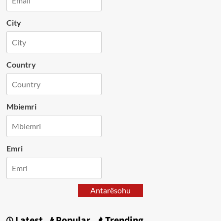
City
Country
Mbiemri
Emri
Antarësohu
Latest
Popular
Trending