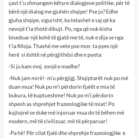
çast t’u shmangem këtyre dialogjeve politike, për të
bërë një dialog me gjuhën shqipe! Pse jo? Edhe
gjuha shqipe, sigurisht, ka telashet e saj që ka
nevojë t’ia thotë dikujt. Po, nga që nuk kisha
biseduar një kohë të gjatë me të, nuk e dija se nga
t’ia filloja. Thashë me vete pse mos ta pyes një
herë si është në përgjithësi dhe e pyeta:
-Si ju kam moj zonjë e madhe?
-Nuk jam mirë!- m’u përgjigj. Shqiptarët nuk po më
duan mua! Nuk po m’i përdorin fjalët e mia të
bukura, të kuptueshme! Nuk po m’i përdorin
shpesh as shprehjet frazeologjike të miat! Po
kujtojnë se duke më injoruar mua do të bëhen më
modern, më të civilizuar, më të përparuar!
-Pa hë! Për cilat fjalë dhe shprehje frazeologjike e