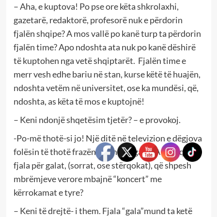
– Aha, e kuptova! Po pse ore këta shkrolaxhi,
gazetarë, redaktorë, profesorë nuk e përdorin
fjalën shqipe? A mos vallë po kanë turp ta përdorin
fjalën time? Apo ndoshta ata nuk po kanë dëshirë
të kuptohen nga vetë shqiptarët. Fjalën time e
merr vesh edhe bariu në stan, kurse këtë të huajën,
ndoshta vetëm në universitet, ose ka mundësi, që,
ndoshta, as këta të mos e kuptojnë!
– Keni ndonjë shqetësim tjetër? – e provokoj.
-Po-më thotë-si jo! Një ditë në televizion e dëgjova
folësin të thotë frazën “ koncert gala”. A mos qe
fjala për galat, (sorrat, ose stërqokat), që shpesh
mbrëmjeve verore mbajnë “koncert” me
kërrokamat e tyre?
– Keni të drejtë- i them. Fjala “gala”mund ta ketë