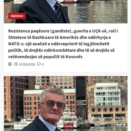
Opinion
Rezistenca paqësore (gandiste), guerila e UÇK-së, roli i
Shteteve të Bashkuara të Amerikës dhe ndërhyrja e
NATO-s: një analizë e ndërveprimit të legjitimitetit
politik, të drejtës ndërkombëtare dhe të së drejtës së
vetëvendosjes së popullit të Kosovës
02/08/2026
0