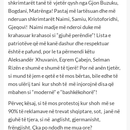
shkrimtarët tanë të vjetër qysh nga Gjon Buzuku,
Bogdani, Matrënga! Pastaj më lartësuan dhe më
nderuan shkrimtarët Naimi, Samiu, Kristoforidhi,
Gjeqovi! Naimi madje më nderoi duke më
krahasuar krahasoi si “gjuhë perëndie”! Lista e
patriotëve që më kanë dashur dhe respektuar
është e pafund, por le ta përmendi këtu
Aleksandër Xhuvanin, Eqrem Çabejn, Selman
Rizën e shumë e shumë të tjerë! Por në anën tjetër,
si mund të jem e qetë e të mos bërtas, bile edhe të
mos ulërij tani kur shoh të më injorojnë disa që
mbahen si “modernë” e “bashkëkohorë”!
Përveç kësaj, si të mos protestoj kur shoh më se
90% të reklamave në trevat shqiptare, sot, janë në
gjuhë të tjera, si në anglisht, gjermanisht,
frëngjisht. Çka po ndodh me mua ore?