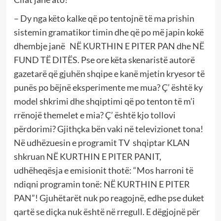
– Dy nga këto kalke që po tentojnë të ma prishin
sistemin gramatikor timin dhe që po më japin kokë
dhembje janë NË KURTHIN E PITER PAN dhe NË
FUND TË DITËS. Pse ore këta skenaristë autorë
gazetarë që gjuhën shqipe e kanë mjetin kryesor të
punës po bëjnë eksperimente me mua? Ç’ është ky
model shkrimi dhe shqiptimi që po tenton të m’i
rrënojë themelet e mia? Ç’ është kjo tollovi
përdorimi? Gjithçka bën vaki në televizionet tona!
Në udhëzuesin e programit TV shqiptar KLAN
shkruan NË KURTHIN E PITER PANIT,
udhëheqësja e emisionit thotë: “Mos harroni të
ndiqni programin tonë: NË KURTHIN E PITER
PAN”! Gjuhëtarët nuk po reagojnë, edhe pse duket
qartë se diçka nuk është në rregull. E dëgjojnë për