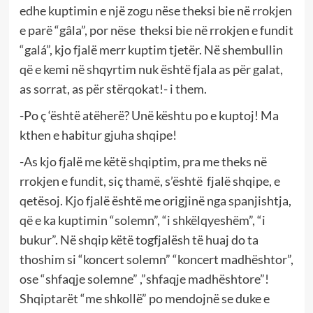
edhe kuptimin e një zogu nëse theksi bie në rrokjen
e parë “gâla”, por nëse theksi bie në rrokjen e fundit
“galá”, kjo fjalë merr kuptim tjetër. Në shembullin
që e kemi në shqyrtim nuk është fjala as për galat,
as sorrat, as për stërqokat!- i them.
-Po ç ‘është atëherë? Unë kështu po e kuptoj! Ma
kthen e habitur gjuha shqipe!
-As kjo fjalë me këtë shqiptim, pra me theks në
rrokjen e fundit, siç thamë, s’është fjalë shqipe, e
qetësoj. Kjo fjalë është me origjinë nga spanjishtja,
që e ka kuptimin “solemn”, “i shkëlqyeshëm”, “i
bukur”. Në shqip këtë togfjalësh të huaj do ta
thoshim si “koncert solemn” “koncert madhështor”,
ose “shfaqje solemne” ,”shfaqje madhështore”!
Shqiptarët “me shkollë” po mendojnë se duke e