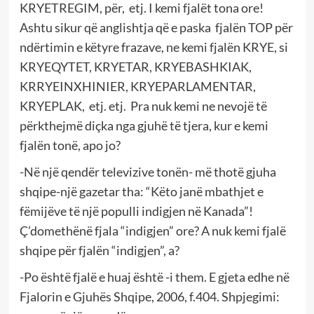
KRYETREGIM, për, etj. I kemi fjalët tona ore!
Ashtu sikur që anglishtja që e paska fjalën TOP për
ndërtimin e këtyre frazave, ne kemi fjalën KRYE, si
KRYEQYTET, KRYETAR, KRYEBASHKIAK,
KRRYEINXHINIER, KRYEPARLAMENTAR,
KRYEPLAK, etj. etj. Pra nuk kemi ne nevojë të
përkthejmë diçka nga gjuhë të tjera, kur e kemi
fjalën tonë, apo jo?
-Në një qendër televizive tonën- më thotë gjuha
shqipe-një gazetar tha: “Këto janë mbathjet e
fëmijëve të një populli indigjen në Kanada”!
Ç’domethënë fjala “indigjen” ore? A nuk kemi fjalë
shqipe për fjalën “indigjen”, a?
-Po është fjalë e huaj është -i them. E gjeta edhe në
Fjalorin e Gjuhës Shqipe, 2006, f.404. Shpjegimi: