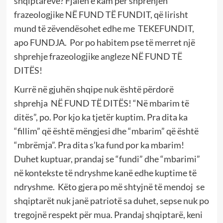
shqiptarëve? Fjalën e kam për shprehjen
frazeologjike NË FUND TË FUNDIT, që lirisht
mund të zëvendësohet edhe me TEKEFUNDIT,
apo FUNDJA. Por po habitem pse të merret një
shprehje frazeologjike angleze NË FUND TË
DITËS!
Kurrë në gjuhën shqipe nuk është përdorë
shprehja NË FUND TË DITËS! “Në mbarim të
ditës”, po. Por kjo ka tjetër kuptim. Pra dita ka
“fillim” që është mëngjesi dhe “mbarim” që është
“mbrëmja”. Pra dita s’ka fund por ka mbarim!
Duhet kuptuar, prandaj se “fundi” dhe “mbarimi”
në kontekste të ndryshme kanë edhe kuptime të
ndryshme. Këto gjera po më shtyjnë të mendoj se
shqiptarët nuk janë patriotë sa duhet, sepse nuk po
tregojnë respekt për mua. Prandaj shqiptarë, keni