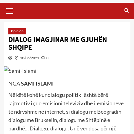
Primary
Menu
Opinion
DIALOG IMAGJINAR ME GJUHËN
SHQIPE
18/06/2021
0
NGA
SAMI ISLAMI
Në këtë kohë kur dialogu politik është bërë
lajtmotiv i çdo emisioni televiziv dhe i emisioneve
të ndryshme në internet, si dialogu me Beogradin,
dialogu me Brukselin, dialogu me Shtëpinë e
bardhë… Dialogu, dialogu. Unë vendosa për një