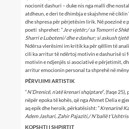
nocionit dashuri – duke nis nga malli dhe nostal
atdheun, e deri te dhimbja e skajshme në ciklin 
dhe shpresa për përjetësim lirik. Në poezinë e pa
poeti shprehet: “
Je e vjetër;/ sa Tomorri e Shkë
Sharri e Luboteni/ dhe e dashur; si askush tjetë
Ndërsa vlerësimi im kritik ka për qëllim të anali
cili ka arritur të ndërtoj motivin e dashurisë si
motivin e ndjenjës si asociativë e përjetimit, d
arritur emocionin personal ta shprehë në mënyr
PËRVIJIMI ARTISTIK
“
N’Drenicë, n’atë krenari shqiptare
”, (faqe 25)
nëpër epoka të kohës, që nga Ahmet Delia e gje
aq epik dhe heroik, përkatësisht: “
Krenarinë Kam
Adem Jashari, Zahir Pajaziti,/ N’ballë t’Ushtris
KOPSHTI I SHPIRTIT