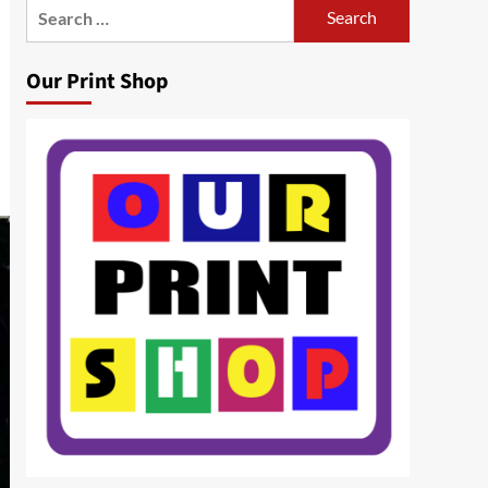
Search
for:
Our Print Shop