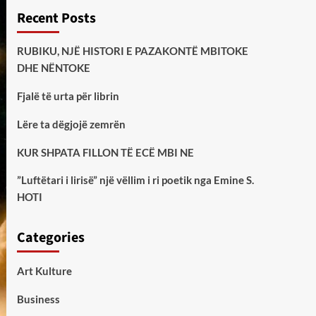
Recent Posts
RUBIKU, NJË HISTORI E PAZAKONTË MBITOKE
DHE NËNTOKE
Fjalë të urta për librin
Lëre ta dëgjojë zemrën
KUR SHPATA FILLON TË ECË MBI NE
”Luftëtari i lirisë” një vëllim i ri poetik nga Emine S.
HOTI
Categories
Art Kulture
Business