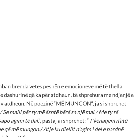
ban brenda vetes peshën e emocioneve më të thella
he dashurinë që ka për atdheun, të shprehura me ndjenjë e
tiv atdheun. Në poezinë “MË MUNGON”, ja si shprehet
 Se malli për ty më është bërë sa një mal./ Me ty të
sapo agimi të dal
.”, pastaj ai shprehet: “
T’kënaqem n’atë
e që më mungon./ Atje ku diellit n’agim i del e bardhë