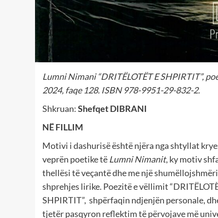
Lumni Nimani “DRITËLOTËT E SHPIRTIT”, poezi
2024, faqe 128. ISBN 978-9951-29-832-2.
Shkruan:
Shefqet DIBRANI
NË FILLIM
Motivi i dashurisë është njëra nga shtyllat kry
veprën poetike të
Lumni Nimanit
, ky motiv shf
thellësi të veçantë dhe me një shumëllojshmër
shprehjes lirike. Poezitë e vëllimit “DRITËLOT
SHPIRTIT”,
shpërfaqin ndjenjën personale, dh
tjetër pasqyron reflektim të përvojave më univ