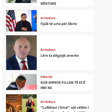
NËNTOKE
Art Kulture
Fjalë të urta për librin
Art Kulture
Lëre ta dëgjojë zemrën
Editorial
KUR SHPATA FILLON TË ECË
MBI NE
Art Kulture
”Luftëtari i lirisë” një vëllim i