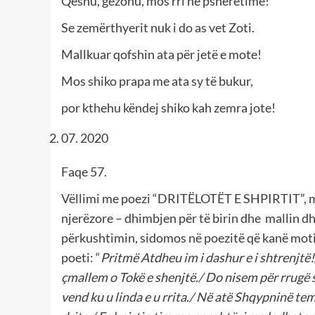
Qeshu, gëzohu, mos rri në psherëtime!
Se zemërthyerit nuk i do as vet Zoti.
Mallkuar qofshin ata për jetë e mote!
Mos shiko prapa me ata sy të bukur,
por kthehu këndej shiko kah zemra jote!
07. 2020
Faqe 57.
Vëllimi me poezi “DRITËLOTËT E SHPIRTIT”, m
njerëzore – dhimbjen për të birin dhe mallin d
përkushtimin, sidomos në poezitë që kanë mo
poeti: “
Pritmë Atdheu im i dashur e i shtrenjtë!/
çmallem o Tokë e shenjtë./ Do nisem për rrugë 
vend ku u linda e u rrita./ Në atë Shqypninë tem