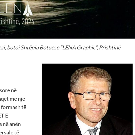
, botoi Shtëpia Botuese “LENA Graphic”, Prishtinë
esore në
aqet me një
i formash të
ËT E
e në anën
ersale të