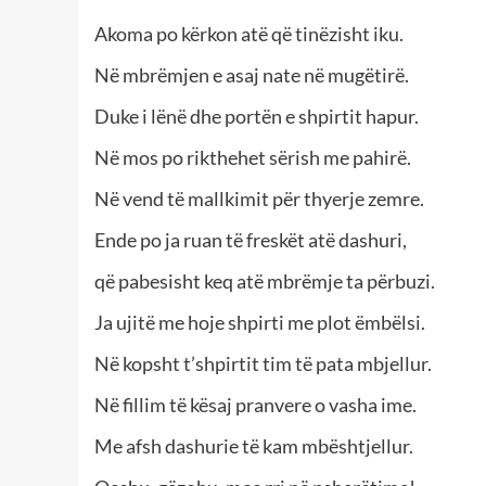
Akoma po kërkon atë që tinëzisht iku.
Në mbrëmjen e asaj nate në mugëtirë.
Duke i lënë dhe portën e shpirtit hapur.
Në mos po rikthehet sërish me pahirë.
Në vend të mallkimit për thyerje zemre.
Ende po ja ruan të freskët atë dashuri,
që pabesisht keq atë mbrëmje ta përbuzi.
Ja ujitë me hoje shpirti me plot ëmbëlsi.
Në kopsht t’shpirtit tim të pata mbjellur.
Në fillim të kësaj pranvere o vasha ime.
Me afsh dashurie të kam mbështjellur.