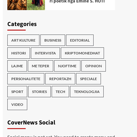
ri poetik nga Emine S. HOTI
Categories
ART KULTURE
BUSINESS
EDITORIAL
HISTORI
INTERVISTA
KRIPTOMONEDHAT
LAJME
ME TEPER
NJOFTIME
OPINION
PERSONALITETE
REPORTAZH
SPECIALE
SPORT
STORIES
TECH
TEKNOLOGJIA
VIDEO
CoverNews Social
Social menu is not set. You need to create menu and