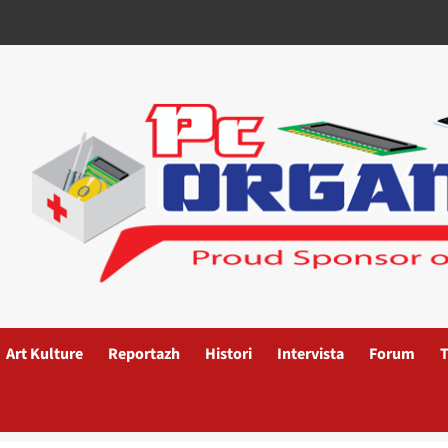
Art Kulture
Reportazh
Histori
Intervista
Forum
T