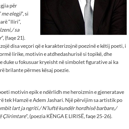
gjia për
“
me elegji
”, si
rë “Iliri”,
lzeni,/ sa
r
”, (faqe 21).
zojë disa veçori që e karakterizojnë poezinë e këtij poeti, i
 formë lirike, motivin e atdhedashurisë si topikë, dhe
he duke u fokusuar kryeisht në simbolet figurative ai ka
ë brilante përmes kësaj poezie.
, poeti motivin epik e ndërlidh me heroizmin e gjeneratave
rë tek Hamzë e Adem Jashari. Një përvijim sa artistik po
bit lart ja ngriti./ N’luftë kundër hordhisë barbare,/
ë Çlirimtare
”, (poezia KËNGA E LIRISË, faqe 25-26).