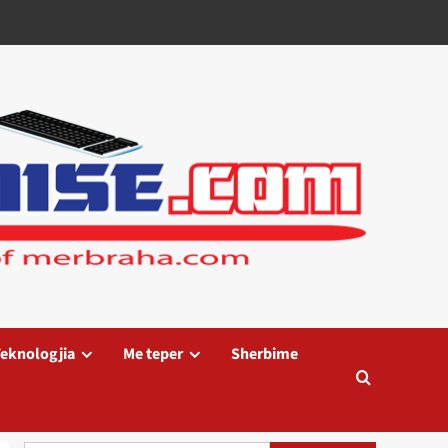
eknologjia
Me teper
Sherbime