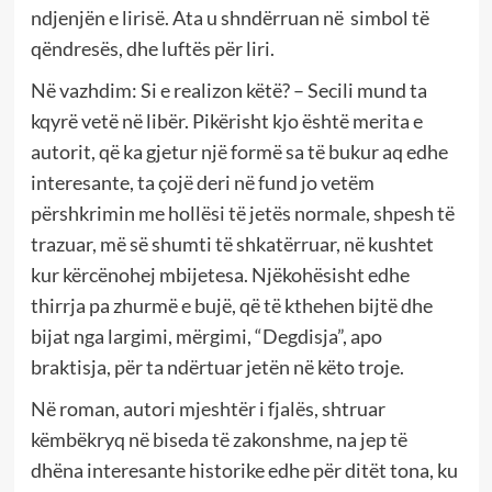
ndjenjën e lirisë. Ata u shndërruan në simbol të
qëndresës, dhe luftës për liri.
Në vazhdim: Si e realizon këtë? – Secili mund ta
kqyrë vetë në libër. Pikërisht kjo është merita e
autorit, që ka gjetur një formë sa të bukur aq edhe
interesante, ta çojë deri në fund jo vetëm
përshkrimin me hollësi të jetës normale, shpesh të
trazuar, më së shumti të shkatërruar, në kushtet
kur kërcënohej mbijetesa. Njëkohësisht edhe
thirrja pa zhurmë e bujë, që të kthehen bijtë dhe
bijat nga largimi, mërgimi, “Degdisja”, apo
braktisja, për ta ndërtuar jetën në këto troje.
Në roman, autori mjeshtër i fjalës, shtruar
këmbëkryq në biseda të zakonshme, na jep të
dhëna interesante historike edhe për ditët tona, ku