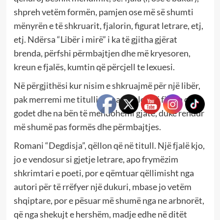
shpreh vetëm formën, pamjen ose më së shumti
mënyrën e të shkruarit, fjalorin, figurat letrare, etj,
etj. Ndërsa “Libër i mirë” i ka të gjitha gjërat
brenda, përfshi përmbajtjen dhe më kryesoren,
kreun e fjalës, kumtin që përcjell te lexuesi.
Në përgjithësi kur nisim e shkruajmë për një libër,
pak merremi me titullin, anashkalojmë fjalën që
godet dhe na bën të mendohemi gjatë, duke rendur
më shumë pas formës dhe përmbajtjes.
Romani “Degdisja”, qëllon që në titull. Një fjalë kjo,
jo e vendosur si gjetje letrare, apo frymëzim
shkrimtari e poeti, por e qëmtuar qëllimisht nga
autori për të rrëfyer një dukuri, mbase jo vetëm
shqiptare, por e pësuar më shumë nga ne arbnorët,
që nga shekujt e hershëm, madje edhe në ditët