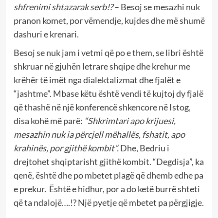
shfrenimi shtazarak serb!?
– Besoj se mesazhi nuk
pranon komet, por vëmendje, kujdes dhe më shumë
dashuri e krenari.
Besoj se nuk jam i vetmi që po e them, se libri është
shkruar në gjuhën letrare shqipe dhe krehur me
krëhër të imët nga dialektalizmat dhe fjalët e
“jashtme”. Mbase këtu është vendi të kujtoj dy fjalë
që thashë në një konferencë shkencore në Istog,
disa kohë më parë:
“Shkrimtari apo krijuesi,
mesazhin nuk ia përcjell mëhallës, fshatit, apo
krahinës, por gjithë kombit”.
Dhe, Bedriu i
drejtohet shqiptarisht gjithë kombit. “Degdisja”, ka
qenë, është dhe po mbetet plagë që dhemb edhe pa
e prekur. Është e hidhur, por a do ketë burrë shteti
që ta ndalojë….!? Një pyetje që mbetet pa përgjigje.