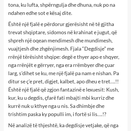
tona, ku lufta, shpërngulja dhe dhuna, nuk po na
ndahen edhe sot e kësaj dite.
Është një fjalë e përdorur gjerësisht në të gjitha
trevat shqiptare, sidomos në krahinat e jugut, që
shpreh një oqean mendimesh dhe mundimesh,
vuajtjesh dhe zhgënjimesh. Fjala “Degdisje” me
rrënjë tërësisht shqipe: degë e thyer apo e shqyer,
nga rrënjët e gërryer, nga era rrëmbyer dhe çuar
larg, s’dihet se ku, me një fjalë pa nam e nishan. Pa
ditur se ç’e pret, digjet, kalbet, apo dheu e tret….!!
Është një fjalë që zgjon fantazinë e lexuesit: Kush,
kur, ku u degdis, çfarë fati mbajti mbi kurriz dhe
kurrë nuk u kthye nga u nis. Sa dhimbje dhe
trishtim paska ky populli im, i fortë si lis….!?
Në analizë të thjeshtë, ka degdisje vetjake, që nga