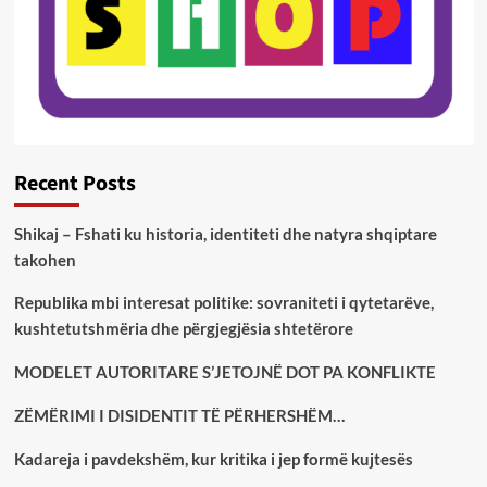
Recent Posts
Shikaj – Fshati ku historia, identiteti dhe natyra shqiptare
takohen
Republika mbi interesat politike: sovraniteti i qytetarëve,
kushtetutshmëria dhe përgjegjësia shtetërore
MODELET AUTORITARE S’JETOJNË DOT PA KONFLIKTE
ZËMËRIMI I DISIDENTIT TË PËRHERSHËM…
Kadareja i pavdekshëm, kur kritika i jep formë kujtesës