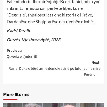
Faleminderit dhe mirënjohje Bedri Tahiri, miku ynë
shkrimtar e historian, për këtë libër, ku në
“Degdisje”, shpaloset jeta dhe historia e Ilirëve,
Dardanëve dhe Shqiptarëve në rrjedhën e kohës.
Kadri Tarelli
Durrës. Vjeshta e dytë, 2023.
Post
Previous:
Qeveria e t(m)errit!
navigation
Next:
Rusia: Duke e bёrё armё demokracinё po lufohet mё mirё
Perёndimi
More Stories