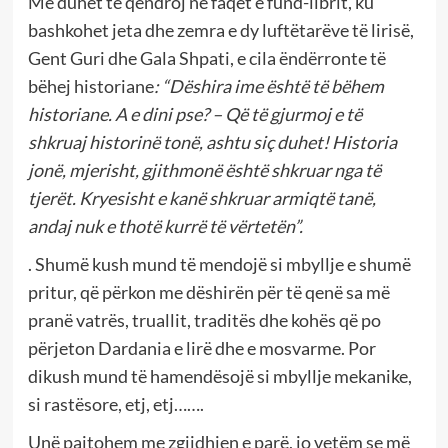
Më duhet të qëndroj në faqet e fund-librit, ku
bashkohet jeta dhe zemra e dy luftëtarëve të lirisë,
Gent Guri dhe Gala Shpati, e cila ëndërronte të
bëhej historiane
: “Dëshira ime është të bëhem
historiane. A e dini pse? – Që të gjurmoj e të
shkruaj historinë tonë, ashtu siç duhet! Historia
jonë, mjerisht, gjithmonë është shkruar nga të
tjerët. Kryesisht e kanë shkruar armiqtë tanë,
andaj nuk e thotë kurrë të vërtetën”.
. Shumë kush mund të mendojë si mbyllje e shumë
pritur, që përkon me dëshirën për të qenë sa më
pranë vatrës, truallit, traditës dhe kohës që po
përjeton Dardania e lirë dhe e mosvarme. Por
dikush mund të hamendësojë si mbyllje mekanike,
si rastësore, etj, etj…….
Unë pajtohem me zgjidhjen e parë, jo vetëm se më