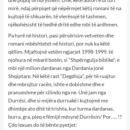
dhe popuj të ndryshëm. Dhe, këtë autori e di fort
mirë, ndaj përpiqet që nëpërmjet këtij romani të na
kujtojë të shkuarën, të vlerësojë të tashmen,
njëkohësisht të hedhë dritë edhe mbi të ardhmen.
Pa hyrë në histori, pasi përsërisim vetveten dhe
romani mbështetet në histori, por nuk ka këtë
qëllim. Mjaftojnë vetëm ngjarjet 1998-1999, të
njohura në mbarë botën, si “Shpërngulja biblike”, e
mbi një milion dardanas nga Dardania jonë
Shqiptare. Në këtë rast “Degdisja”, për të ruajtur
dhe mbrojtur racën, ishte e dobishme dhe e
pranueshme për cilindo nga ne. Unë jam nga
Durrësi, dhe si mijëra durrsakë i kujtojmë me
dhimbje ato ditë të trishta, kur turma dardanas,
burra, gra, pleq e fëmijë mësynë Durrësin/ Por….. !?
Çdo lexues do të bënte pyetjet: