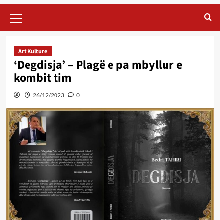
Primary
Menu
Art Kulture
‘Degdisja’ – Plagë e pa mbyllur e
kombit tim
26/12/2023
0