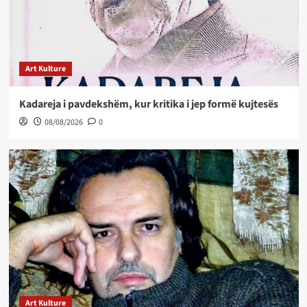
Art Kulture
Kadareja i pavdekshëm, kur kritika i jep formë kujtesës
08/08/2026
0
Art Kulture