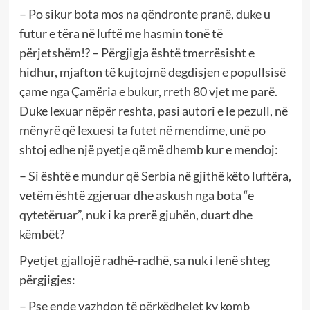
– Po sikur bota mos na qëndronte pranë, duke u
futur e tëra në luftë me hasmin tonë të
përjetshëm!? – Përgjigja është tmerrësisht e
hidhur, mjafton të kujtojmë degdisjen e popullsisë
çame nga Çamëria e bukur, rreth 80 vjet me parë.
Duke lexuar nëpër reshta, pasi autori e le pezull, në
mënyrë që lexuesi ta futet në mendime, unë po
shtoj edhe një pyetje që më dhemb kur e mendoj:
– Si është e mundur që Serbia në gjithë këto luftëra,
vetëm është zgjeruar dhe askush nga bota “e
qytetëruar”, nuk i ka prerë gjuhën, duart dhe
këmbët?
Pyetjet gjallojë radhë-radhë, sa nuk i lenë shteg
përgjigjes:
– Pse ende vazhdon të përkëdhelet ky komb