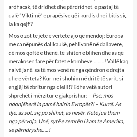
ardhacak, të dridhet dhe përdridhet, e pastaj të
dalë “Viktimë” e prapësive që i kurdis dhe i bitis siç
ia ka qejfi?
Mos o zot të jetë e vërtetë ajo që mendoj: Europa
me ca nëpunës dallkaukë, pehlivanë në dallavere,
që mos qoftë e thënë, të shiten e blihen dhe as që
merakosen fare për fatet e kombeve………! Vallë kaq
naivë janë, sa të mos venë re nga qëndron e drejta
dhe e vërteta? Kur ne i shohim në dritë të syrit, si
engjëj të zbritur nga qielli!? Edhe vetë autori
shprehët i mërzitur e gjakprishur: –
Pse, mos
ndonjëherë ia pamë hairin Evropës?! – Kurrë. As
dje, as sot, siç po shihet, as nesër. Këtë jua them
nga përvoja. Unë, sytë e zemrën i kam te Amerika,
se përndryshe.….!