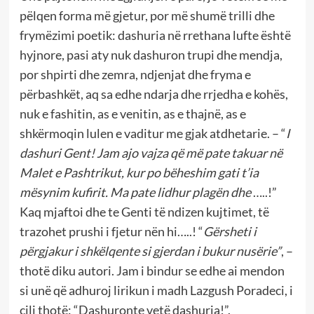
pëlqen forma më gjetur, por më shumë trilli dhe
frymëzimi poetik: dashuria në rrethana lufte është
hyjnore, pasi aty nuk dashuron trupi dhe mendja,
por shpirti dhe zemra, ndjenjat dhe fryma e
përbashkët, aq sa edhe ndarja dhe rrjedha e kohës,
nuk e fashitin, as e venitin, as e thajnë, as e
shkërmoqin lulen e vaditur me gjak atdhetarie. – “
I
dashuri Gent! Jam ajo vajza që më pate takuar në
Malet e Pashtrikut, kur po bëheshim gati t’ia
mësynim kufirit. Ma pate lidhur plagën dhe
…..!”
Kaq mjaftoi dhe te Genti të ndizen kujtimet, të
trazohet prushi i fjetur nën hi…..! “
Gërsheti i
përgjakur i shkëlqente si gjerdan i bukur nusërie”
, –
thotë diku autori. Jam i bindur se edhe ai mendon
si unë që adhuroj lirikun i madh Lazgush Poradeci, i
cili thotë: “Dashuronte vetë dashuria!”.