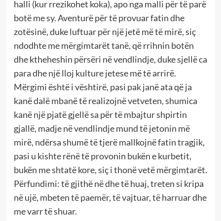
halli (kur rrezikohet koka), apo nga malli për të parë
botë me sy. Aventurë për të provuar fatin dhe
zotësinë, duke luftuar për një jetë më të mirë, siç
ndodhte me mërgimtarët tanë, që rrihnin botën
dhe ktheheshin përsëri në vendlindje, duke sjellë ca
para dhe një lloj kulture jetese më të arrirë.
Mërgimi është i vështirë, pasi pak janë ata që ja
kanë dalë mbanë të realizojnë vetveten, shumica
kanë një pjatë gjellë sa për të mbajtur shpirtin
gjallë, madje në vendlindje mund të jetonin më
mirë, ndërsa shumë të tjerë mallkojnë fatin tragjik,
pasi u kishte rënë të provonin bukën e kurbetit,
bukën me shtatë kore, siç i thonë vetë mërgimtarët.
Përfundimi: të gjithë në dhe të huaj, treten si kripa
në ujë, mbeten të paemër, të vajtuar, të harruar dhe
me varr të shuar.