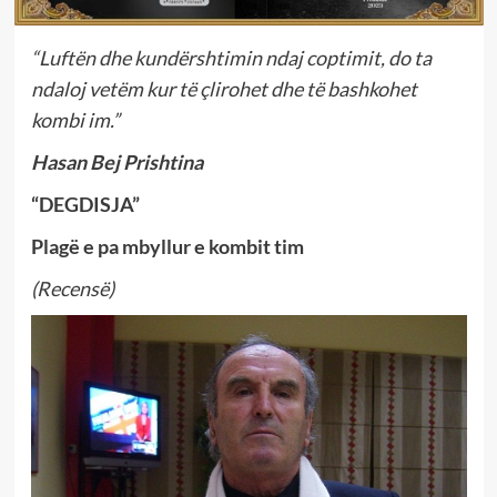
“Luftën dhe kundërshtimin ndaj coptimit, do ta
ndaloj vetëm kur të çlirohet dhe të bashkohet
kombi im.”
Hasan Bej Prishtina
“DEGDISJA”
Plagë e pa mbyllur e kombit tim
(Recensë)