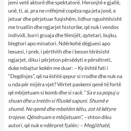
jemi vetë aktorë dhe spektatorë. Heronjtë e gjallë,
unë, ti, ai, pra ne rrëfejmë copëza nga jeta jonë, e
jetuar dhe përjetuar fuqishëm, lidhur ngushtësisht
me truallin dhe ngjarjet historike, që nuk i vendos
individi, burri gruaja dhe fëmijët, qytetari, bujku,
blegtori apo minatori. Ndërkohë dëgjuesi apo
lexuesi, i prek, i përthith dhe i beson tërësisht
ngjarjet, diku i përjeton përsëdyti e përsëtreti,
duke mbajtur kokën me duar: – Ky është fati i
“Degdisjes”, që na është qepur si rrodhe dhe nuk na
u nda për mijëra vjet? Vërtet paskemi qenë të fortë
që mbijetuam si komb dhe si racë. “
Sa e sa popuj u
shuan dhe u tretën si flluskë sapuni. Shumë e
shumë. Ne qemë dhe mbetëm këtu, zot të këtyre
trojeve. Qëndruam e mbijetuam”, –
shton diku
autori
,
që nuk e ndërpret fjalën
: –
Megjithatë,