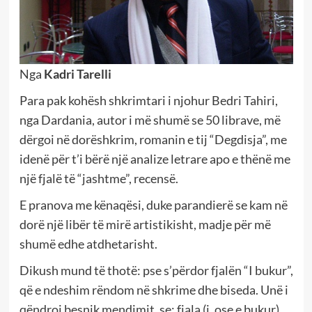
Nga
Kadri Tarelli
Para pak kohësh shkrimtari i njohur Bedri Tahiri,
nga Dardania, autor i më shumë se 50 librave, më
dërgoi në dorëshkrim, romanin e tij “Degdisja”, me
idenë për t’i bërë një analize letrare apo e thënë me
një fjalë të “jashtme”, recensë.
E pranova me kënaqësi, duke parandierë se kam në
dorë një libër të mirë artistikisht, madje për më
shumë edhe atdhetarisht.
Dikush mund të thotë: pse s’përdor fjalën “I bukur”,
që e ndeshim rëndom në shkrime dhe biseda. Unë i
qëndroj besnik mendimit, se: fjala (i, ose e bukur),