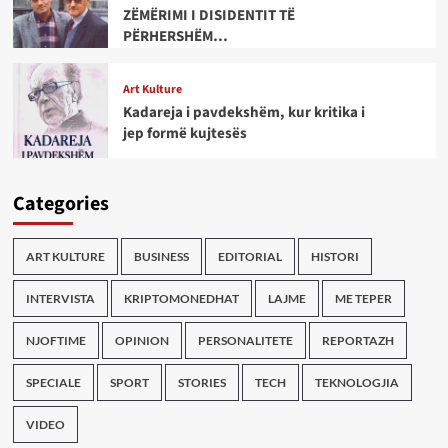
ZËMËRIMI I DISIDENTIT TË
PËRHERSHËM…
Art Kulture
Kadareja i pavdekshëm, kur kritika i
jep formë kujtesës
Categories
ART KULTURE
BUSINESS
EDITORIAL
HISTORI
INTERVISTA
KRIPTOMONEDHAT
LAJME
ME TEPER
NJOFTIME
OPINION
PERSONALITETE
REPORTAZH
SPECIALE
SPORT
STORIES
TECH
TEKNOLOGJIA
VIDEO