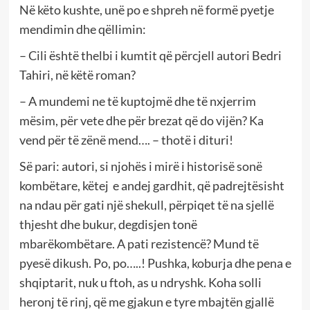
Në këto kushte, unë po e shpreh në formë pyetje
mendimin dhe qëllimin:
– Cili është thelbi i kumtit që përcjell autori Bedri
Tahiri, në këtë roman?
– A mundemi ne të kuptojmë dhe të nxjerrim
mësim, për vete dhe për brezat që do vijën? Ka
vend për të zënë mend…. – thotë i dituri!
Së pari: autori, si njohës i mirë i historisë sonë
kombëtare, këtej e andej gardhit, që padrejtësisht
na ndau për gati një shekull, përpiqet të na sjellë
thjesht dhe bukur, degdisjen tonë
mbarëkombëtare. A pati rezistencë? Mund të
pyesë dikush. Po, po…..! Pushka, koburja dhe pena e
shqiptarit, nuk u ftoh, as u ndryshk. Koha solli
heronj të rinj, që me gjakun e tyre mbajtën gjallë