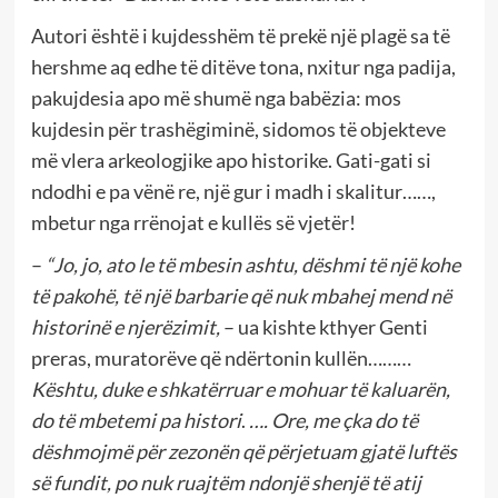
Autori është i kujdesshëm të prekë një plagë sa të
hershme aq edhe të ditëve tona, nxitur nga padija,
pakujdesia apo më shumë nga babëzia: mos
kujdesin për trashëgiminë, sidomos të objekteve
më vlera arkeologjike apo historike. Gati-gati si
ndodhi e pa vënë re, një gur i madh i skalitur……,
mbetur nga rrënojat e kullës së vjetër!
–
“Jo, jo, ato le të mbesin ashtu, dëshmi të një kohe
të pakohë, të një barbarie që nuk mbahej mend në
historinë e njerëzimit,
– ua kishte kthyer Genti
preras, muratorëve që ndërtonin kullën………
Kështu, duke e shkatërruar e mohuar të kaluarën,
do të mbetemi pa histori
.
…. Ore, me çka do të
dëshmojmë për zezonën që përjetuam gjatë luftës
së fundit, po nuk ruajtëm ndonjë shenjë të atij