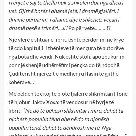
rrënjët e saj të thella nuk u shkulën dot nga dheu i
vet. Gjithë botës i dhamë jetë, i dhamë gjallëri, i
dhamë përparim, i dhamë dije e shkencë, veçan i
dhamë besë e trimëri….‼!
Po për vete………!?
Një vlerë e shtuar e librit, është përdorimi në krye
të çdo kapitulli, i thënieve të mençura të autorëve
nga bota dhe vendi. Nuk është stoli, apo zbukurim,
por një shenjë udhërrëfimi për çka do të ndodhë.
Çuditërisht njerëzit e mëdhenj u flasin të gjithë
kohërave…!
Më pëlqen të citoj të plotë fjalën e shkrimtarit tonë
të njohur Jakov Xoxa: të vendosur në hyrje të
librit:
“Në do të bëhesh shkrimtar i mirë, duhet ta
njohësh popullin tënd dhe në do ta njohësh
popullin tënd, duhet të qëndrosh me të. Nga