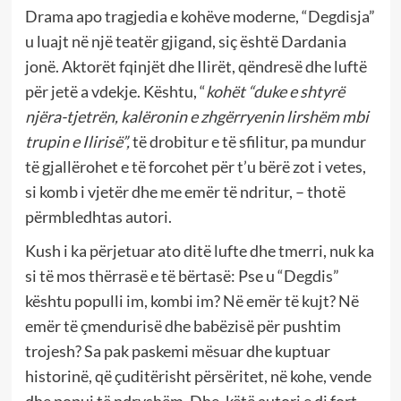
Drama apo tragjedia e kohëve moderne, “Degdisja”
u luajt në një teatër gjigand, siç është Dardania
jonë. Aktorët fqinjët dhe Ilirët, qëndresë dhe luftë
për jetë a vdekje. Kështu, “
kohët “duke e shtyrë
njëra-tjetrën, kalëronin e zhgërryenin lirshëm mbi
trupin e Ilirisë”,
të drobitur e të sfilitur, pa mundur
të gjallërohet e të forcohet për t’u bërë zot i vetes,
si komb i vjetër dhe me emër të ndritur, – thotë
përmbledhtas autori.
Kush i ka përjetuar ato ditë lufte dhe tmerri, nuk ka
si të mos thërrasë e të bërtasë: Pse u “Degdis”
kështu populli im, kombi im? Në emër të kujt? Në
emër të çmendurisë dhe babëzisë për pushtim
trojesh? Sa pak paskemi mësuar dhe kuptuar
historinë, që çuditërisht përsëritet, në kohe, vende