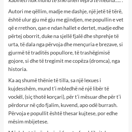
kabineti nuk mund të shkruhen vepra të mëdha…..”.
Autori me qëllim, madje me dashje, një jetë të tërë,
është ulur gju më gju me gjindjen, me popullin e vet
që e rrethon, qan e ndan hallet e dertet, madje edhe
përtej oborrit, duke na sjellë fjalë dhe shprehje të
urta, të dala nga përvoja dhe mençuria e brezave, si
gjurmë të traditës popullore, të trashëgimisë
gojore, si dhe të tregimit me copëza (dromca), nga
historia.
Ka aq shumë thënie të tilla, sa një lexues i
kujdesshëm, mund t’i mbledhë në një libër të
vockël, (siç thotë korçari), për t’i mësuar dhe për t’i
përdorur në çdo fjalim, kuvend, apo odë burrash.
Përvoja e popullit është thesar kujtese, por edhe
mësim mbijetese.