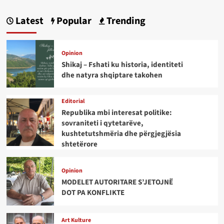
Latest
Popular
Trending
Opinion
Shikaj – Fshati ku historia, identiteti
dhe natyra shqiptare takohen
Editorial
Republika mbi interesat politike:
sovraniteti i qytetarëve,
kushtetutshmëria dhe përgjegjësia
shtetërore
Opinion
MODELET AUTORITARE S’JETOJNË
DOT PA KONFLIKTE
Art Kulture