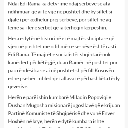
Ndaj Edi Rama ka detyrime ndaj serbëve se ata
ndihmuan që ai të vijë në pushtet dhe ky sillet si
djalë i përkëdhelur prej serbëve, por sillet në aq
lëmë sa i lënë serbet që ia tërheqin kërpeshin.
Hera e dytë në historinë e të majtës shqiptare që
vjen në pushtet me ndihmën e serbëve është rasti
Edi Rama. Të majtët e socialistët shqiptarë nuk
kanë dert për këtë gjë, duan Ramën në pushtet por
pak rëndësi ka se ai në pushtet shpërfill Kosovën
edhe pse bën mbledhje tallava të përbashkëta të dy
qeverive.
Herën e parë ishin kumbarë Miladin Popoviqi e
Dushan Mugosha misionarë jugosllavë që e krijuan
Partinë Komuniste të Shqipërisë dhe vunë Enver
Hoxhën në krye, herën e dytë kumbara ishte