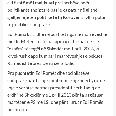
cili është më i mallkuari prej serbëve ndër
politikanët shqiptarë pasi e ka patur në gjithë
sjelljen e jeten politike të tij Kosovën si yllin polar
të politikës shqiptare.
Edi Rama ka ardhë në pushtet nga një marrëveshje
me Ilir Metën, realizuar apo nënshkruar në një
“dasëm” të vogël në Shkodër me 1 prill 2013, ku
kryekrushk apo kumbar i marrëveshjes e bekues i
Ramës ishte presidenti serb Tadic.
Pra pushtetin Edi Ramës dhe socialistëve
shqiptarë ua dha një kombinim e një ndërhyrje në
lojë e Serbisë përmes presidentit serb Tadiq që
erdhi në Shkodër me 1 prill 2013 për ta pagëzuar
martësen e PS me LSI dhe për ti uruar Edi Ramës
pushtetin.