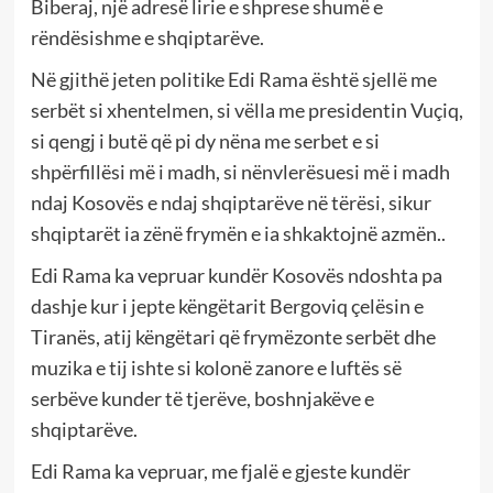
Biberaj, një adresë lirie e shprese shumë e
rëndësishme e shqiptarëve.
Në gjithë jeten politike Edi Rama është sjellë me
serbët si xhentelmen, si vëlla me presidentin Vuçiq,
si qengj i butë që pi dy nëna me serbet e si
shpërfillësi më i madh, si nënvlerësuesi më i madh
ndaj Kosovës e ndaj shqiptarëve në tërësi, sikur
shqiptarët ia zënë frymën e ia shkaktojnë azmën..
Edi Rama ka vepruar kundër Kosovës ndoshta pa
dashje kur i jepte këngëtarit Bergoviq çelësin e
Tiranës, atij këngëtari që frymëzonte serbët dhe
muzika e tij ishte si kolonë zanore e luftës së
serbëve kunder të tjerëve, boshnjakëve e
shqiptarëve.
Edi Rama ka vepruar, me fjalë e gjeste kundër