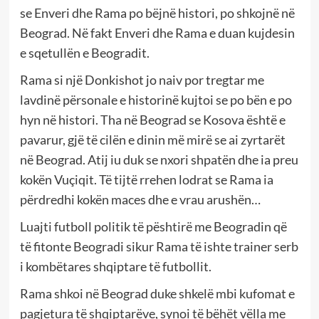
se Enveri dhe Rama po bëjnë histori, po shkojnë në
Beograd. Në fakt Enveri dhe Rama e duan kujdesin
e sqetullën e Beogradit.
Rama si një Donkishot jo naiv por tregtar me
lavdinë përsonale e historinë kujtoi se po bën e po
hyn në histori. Tha në Beograd se Kosova është e
pavarur, gjë të cilën e dinin më mirë se ai zyrtarët
në Beograd. Atij iu duk se nxori shpatën dhe ia preu
kokën Vuçiqit. Të tijtë rrehen lodrat se Rama ia
përdredhi kokën maces dhe e vrau arushën…
Luajti futboll politik të pështirë me Beogradin që
të fitonte Beogradi sikur Rama të ishte trainer serb
i kombëtares shqiptare të futbollit.
Rama shkoi në Beograd duke shkelë mbi kufomat e
pagjetura të shqiptarëve, synoi të bëhët vëlla me