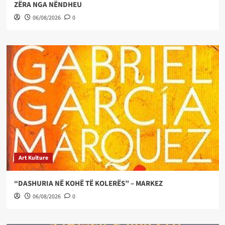
ZËRA NGA NËNDHEU
06/08/2026
0
Art Kulture
“DASHURIA NË KOHË TË KOLERËS” – MARKEZ
06/08/2026
0