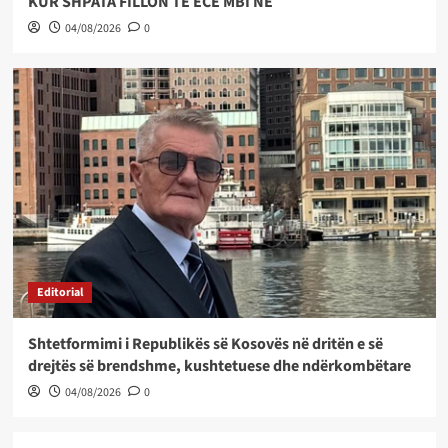
KUR SHPATA FILLON TË ECË MBI NE
04/08/2026
0
Editorial
Shtetformimi i Republikës së Kosovës në dritën e së
drejtës së brendshme, kushtetuese dhe ndërkombëtare
04/08/2026
0