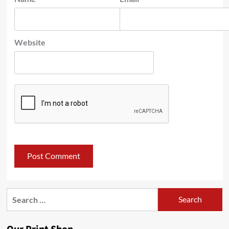
Website
Search
for: