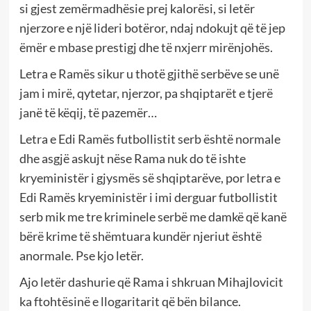
si gjest zemërmadhësie prej kalorësi, si letër
njerzore e një lideri botëror, ndaj ndokujt që të jep
ëmër e mbase prestigj dhe të nxjerr mirënjohës.
Letra e Ramës sikur u thotë gjithë serbëve se unë
jam i mirë, qytetar, njerzor, pa shqiptarët e tjerë
janë të këqij, të pazemër…
Letra e Edi Ramës futbollistit serb është normale
dhe asgjë askujt nëse Rama nuk do të ishte
kryeministër i gjysmës së shqiptarëve, por letra e
Edi Ramës kryeministër i imi derguar futbollistit
serb mik me tre kriminele serbë me damkë që kanë
bërë krime të shëmtuara kundër njeriut është
anormale. Pse kjo letër.
Ajo letër dashurie që Rama i shkruan Mihajlovicit
ka ftohtësinë e llogaritarit që bën bilance.