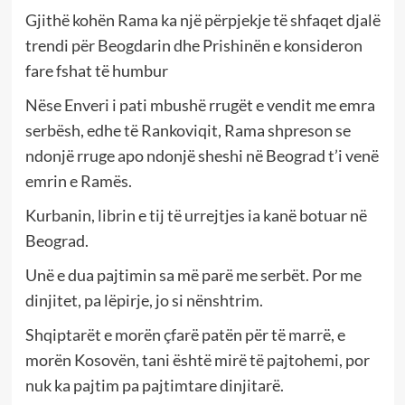
Gjithë kohën Rama ka një përpjekje të shfaqet djalë
trendi për Beogdarin dhe Prishinën e konsideron
fare fshat të humbur
Nëse Enveri i pati mbushë rrugët e vendit me emra
serbësh, edhe të Rankoviqit, Rama shpreson se
ndonjë rruge apo ndonjë sheshi në Beograd t’i venë
emrin e Ramës.
Kurbanin, librin e tij të urrejtjes ia kanë botuar në
Beograd.
Unë e dua pajtimin sa më parë me serbët. Por me
dinjitet, pa lëpirje, jo si nënshtrim.
Shqiptarët e morën çfarë patën për të marrë, e
morën Kosovën, tani është mirë të pajtohemi, por
nuk ka pajtim pa pajtimtare dinjitarë.