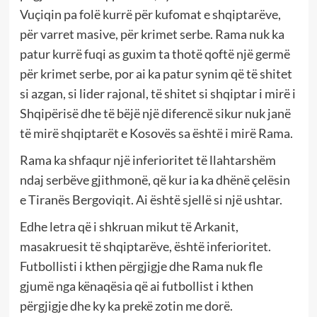
Vuçiqin pa folë kurrë për kufomat e shqiptarëve,
për varret masive, për krimet serbe. Rama nuk ka
patur kurrë fuqi as guxim ta thotë qoftë një germë
për krimet serbe, por ai ka patur synim që të shitet
si azgan, si lider rajonal, të shitet si shqiptar i mirë i
Shqipërisë dhe të bëjë një diferencë sikur nuk janë
të mirë shqiptarët e Kosovës sa është i mirë Rama.
Rama ka shfaqur një inferioritet të llahtarshëm
ndaj serbëve gjithmonë, që kur ia ka dhënë çelësin
e Tiranës Bergoviqit. Ai është sjellë si një ushtar.
Edhe letra që i shkruan mikut të Arkanit,
masakruesit të shqiptarëve, është inferioritet.
Futbollisti i kthen përgjigje dhe Rama nuk fle
gjumë nga kënaqësia që ai futbollist i kthen
përgjigje dhe ky ka prekë zotin me dorë.