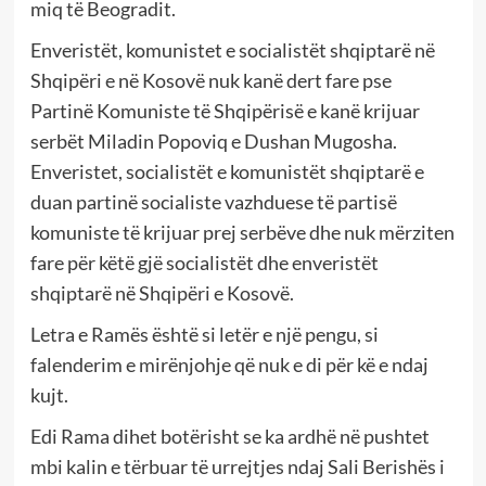
miq të Beogradit.
Enveristët, komunistet e socialistët shqiptarë në
Shqipëri e në Kosovë nuk kanë dert fare pse
Partinë Komuniste të Shqipërisë e kanë krijuar
serbët Miladin Popoviq e Dushan Mugosha.
Enveristet, socialistët e komunistët shqiptarë e
duan partinë socialiste vazhduese të partisë
komuniste të krijuar prej serbëve dhe nuk mërziten
fare për këtë gjë socialistët dhe enveristët
shqiptarë në Shqipëri e Kosovë.
Letra e Ramës është si letër e një pengu, si
falenderim e mirënjohje që nuk e di për kë e ndaj
kujt.
Edi Rama dihet botërisht se ka ardhë në pushtet
mbi kalin e tërbuar të urrejtjes ndaj Sali Berishës i