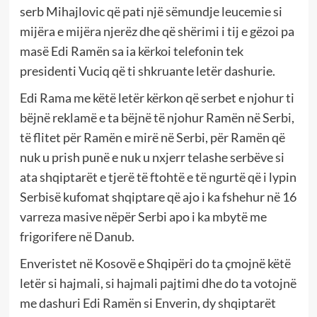
serb Mihajlovic që pati një sëmundje leucemie si
mijëra e mijëra njerëz dhe që shërimi i tij e gëzoi pa
masë Edi Ramën sa ia kërkoi telefonin tek
presidenti Vuciq që ti shkruante letër dashurie.
Edi Rama me këtë letër kërkon që serbet e njohur ti
bëjnë reklamë e ta bëjnë të njohur Ramën në Serbi,
të flitet për Ramën e mirë në Serbi, për Ramën që
nuk u prish punë e nuk u nxjerr telashe serbëve si
ata shqiptarët e tjerë të ftohtë e të ngurtë që i lypin
Serbisë kufomat shqiptare që ajo i ka fshehur në 16
varreza masive nëpër Serbi apo i ka mbytë me
frigorifere në Danub.
Enveristet në Kosovë e Shqipëri do ta çmojnë këtë
letër si hajmali, si hajmali pajtimi dhe do ta votojnë
me dashuri Edi Ramën si Enverin, dy shqiptarët