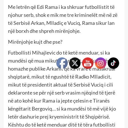
Me letrën që Edi Rama i ka shkruar futbollistit të
njohur serb, shok e mik me tre kriminelët më në zë
të Serbisë Arkan, Mlladiç e Vuciq, Rama sikur lan
një borxh dhe shpreh mirënjohje.
Mirënjohje kujt dhe pse?
Futbollisti Mihajlevic do të ketë menduar, si ka
mundësi që mua mikut të Arkanit, që i kam bërë
homazhe publike Arkanit që ka vrarë e masakruar
shqiptarë, mikut të ngushtë të Radko Mlladicit,
mikut të presidentit aktual të Serbisë Vuciq i cili
deklaronte se për një serb vrasim njëqind të tjerë
në ato kohë kur Rama ia jepte çelesin e Tiranës
këngëtarit Bergoviq… si ka mundësi të më vijë kjo
letër dashurie prej kryeministrit të Shqipërisë.
Kështu do të ketë menduar ditë të tëra futbollisti