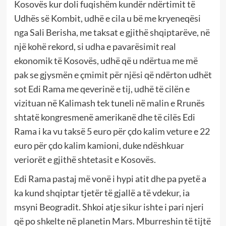
Kosovës kur doli fuqishëm kundër ndërtimit të
Udhës së Kombit, udhë e cila u bë me kryeneqësi
nga Sali Berisha, me taksat e gjithë shqiptarëve, në
një kohë rekord, si udha e pavarësimit real
ekonomik të Kosovës, udhë që u ndërtua me më
pak se gjysmën e çmimit për njësi që ndërton udhët
sot Edi Rama me qeverinë e tij, udhë të cilën e
vizituan në Kalimash tek tuneli në malin e Rrunës
shtatë kongresmenë amerikanë dhe të cilës Edi
Rama i ka vu taksë 5 euro për çdo kalim veture e 22
euro për çdo kalim kamioni, duke ndëshkuar
veriorët e gjithë shtetasit e Kosovës.
Edi Rama pastaj më vonë i hypi atit dhe pa pyetë a
ka kund shqiptar tjetër të gjallë a të vdekur, ia
msyni Beogradit. Shkoi atje sikur ishte i pari njeri
që po shkelte në planetin Mars. Mburreshin të tijtë