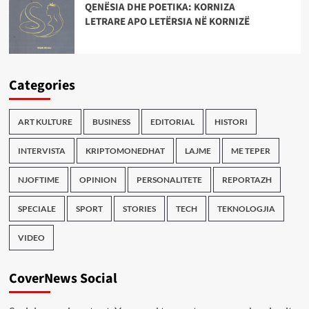
QENËSIA DHE POETIKA: KORNIZA
LETRARE APO LETËRSIA NË KORNIZË
Categories
ART KULTURE
BUSINESS
EDITORIAL
HISTORI
INTERVISTA
KRIPTOMONEDHAT
LAJME
ME TEPER
NJOFTIME
OPINION
PERSONALITETE
REPORTAZH
SPECIALE
SPORT
STORIES
TECH
TEKNOLOGJIA
VIDEO
CoverNews Social