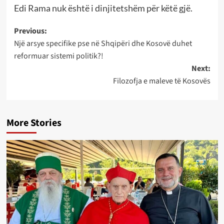
Edi Rama nuk është i dinjitetshëm për këtë gjë.
Post
Previous:
Një arsye specifike pse në Shqipëri dhe Kosovë duhet
navigation
reformuar sistemi politik?!
Next:
Filozofja e maleve të Kosovës
More Stories