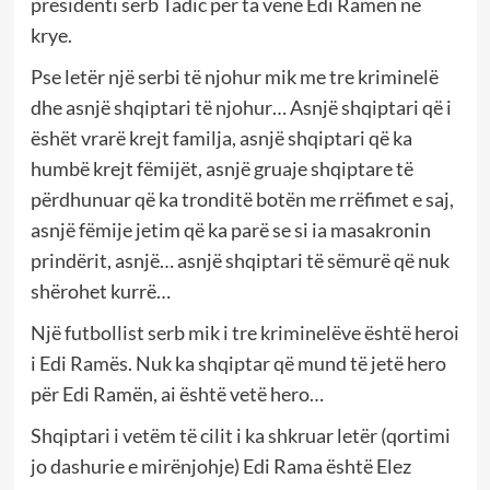
presidenti serb Tadic për ta vënë Edi Ramën në
krye.
Pse letër një serbi të njohur mik me tre kriminelë
dhe asnjë shqiptari të njohur… Asnjë shqiptari që i
ëshët vrarë krejt familja, asnjë shqiptari që ka
humbë krejt fëmijët, asnjë gruaje shqiptare të
përdhunuar që ka tronditë botën me rrëfimet e saj,
asnjë fëmije jetim që ka parë se si ia masakronin
prindërit, asnjë… asnjë shqiptari të sëmurë që nuk
shërohet kurrë…
Një futbollist serb mik i tre kriminelëve është heroi
i Edi Ramës. Nuk ka shqiptar që mund të jetë hero
për Edi Ramën, ai është vetë hero…
Shqiptari i vetëm të cilit i ka shkruar letër (qortimi
jo dashurie e mirënjohje) Edi Rama është Elez