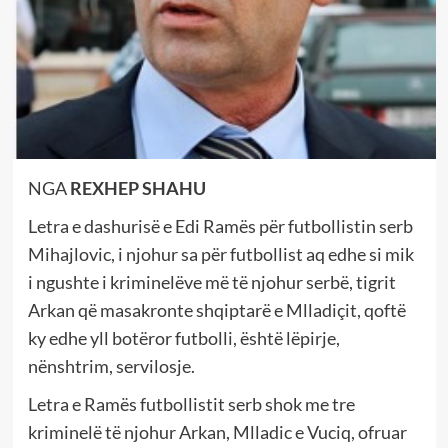
NGA
REXHEP SHAHU
Letra e dashurisë e Edi Ramës për futbollistin serb
Mihajlovic, i njohur sa për futbollist aq edhe si mik
i ngushte i kriminelëve më të njohur serbë, tigrit
Arkan që masakronte shqiptarë e Mlladiçit, qoftë
ky edhe yll botëror futbolli, është lëpirje,
nënshtrim, servilosje.
Letra e Ramës futbollistit serb shok me tre
kriminelë të njohur Arkan, Mlladic e Vuciq, ofruar