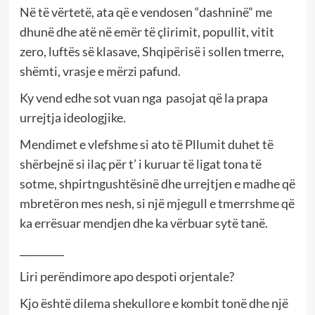
Në të vërtetë, ata që e vendosen “dashninë” me
dhunë dhe atë në emër të çlirimit, popullit, vitit
zero, luftës së klasave, Shqipërisë i sollen tmerre,
shëmti, vrasje e mërzi pafund.
Ky vend edhe sot vuan nga pasojat që la prapa
urrejtja ideologjike.
Mendimet e vlefshme si ato të Pllumit duhet të
shërbejnë si ilaç për t’ i kuruar të ligat tona të
sotme, shpirtngushtësinë dhe urrejtjen e madhe që
mbretëron mes nesh, si një mjegull e tmerrshme që
ka errësuar mendjen dhe ka vërbuar sytë tanë.
_________
Liri perëndimore apo despoti orjentale?
Kjo është dilema shekullore e kombit tonë dhe një