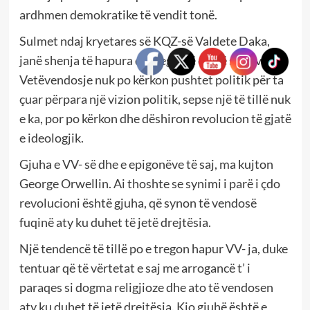
ardhmen demokratike të vendit tonë.
Sulmet ndaj kryetares së KQZ-së Valdete Daka,
janë shenja të hapura që tregojnë qartë se Lëvizja
Vetëvendosje nuk po kërkon pushtet politik për ta
çuar përpara një vizion politik, sepse një të tillë nuk
e ka, por po kërkon dhe dëshiron revolucion të gjatë
e ideologjik.
Gjuha e VV- së dhe e epigonëve të saj, ma kujton
George Orwellin. Ai thoshte se synimi i parë i çdo
revolucioni është gjuha, që synon të vendosë
fuqinë aty ku duhet të jetë drejtësia.
Një tendencë të tillë po e tregon hapur VV- ja, duke
tentuar që të vërtetat e saj me arrogancë t’ i
paraqes si dogma religjioze dhe ato të vendosen
aty ku duhet të jetë drejtësia. Kjo gjuhë është e