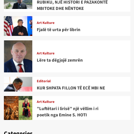
RUBIKU, NJË HISTORI E PAZAKONTË
MBITOKE DHE NËNTOKE
Art Kulture
Fjalë të urta për librin
Art Kulture
Lëre ta dëgjojë zemrën
Editorial
KUR SHPATA FILLON TË ECË MBI NE
Art Kulture
”Luftëtari i lirisë” një vëllim i ri
poetik nga Emine S. HOTI
Categories