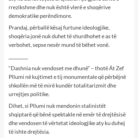
rrezikshme dhe nuk është vlerë e shoqërive
demokratike perëndimore.
Prandaj, përballë kësaj furtune ideologjike,
shoqëria jonë nuk duhet të shurdhohet e as të
verbohet, sepse nesër mund të bëhet vonë.
_________
“Dashnia nuk vendoset me dhunë” – thotë Át Zef
Pllumi në kujtimet e tij monumentale që përbëjnë
shkollën më të mirë kundër totalitarizmit dhe
urrejtjes politike.
Dihet, si Pllumi nuk mendonin stalinistët
shqiptarë që bënë spektakle në emër të drejtësisë
dhe vendosen të vërtetat ideologjike aty ku duhej
të ishte drejtësia.