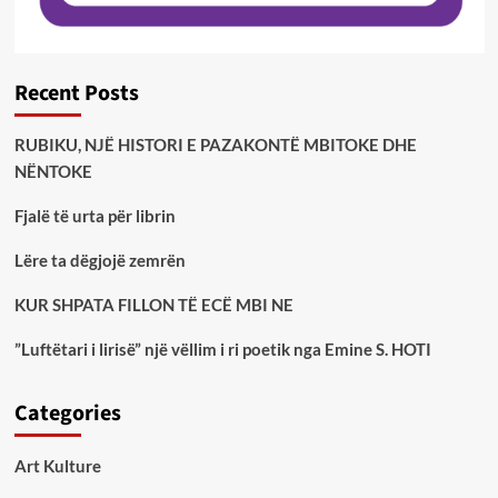
Recent Posts
RUBIKU, NJË HISTORI E PAZAKONTË MBITOKE DHE
NËNTOKE
Fjalë të urta për librin
Lëre ta dëgjojë zemrën
KUR SHPATA FILLON TË ECË MBI NE
”Luftëtari i lirisë” një vëllim i ri poetik nga Emine S. HOTI
Categories
Art Kulture