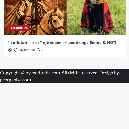
Art Kulture
”Luftëtari i lirisë” një vëllim i ri poetik nga Emine S. HOTI
04/08/2026
0
Copyright © by
merbraha.com
. All rights reserved. Design by
pcorganise.com