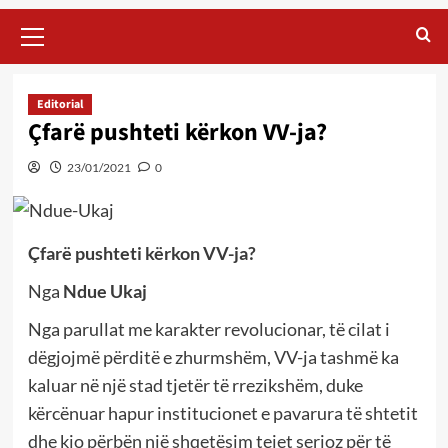
Primary
Menu
Editorial
Çfarë pushteti kërkon VV-ja?
23/01/2021
0
Çfarë pushteti kërkon VV-ja?
Nga
Ndue Ukaj
Nga parullat me karakter revolucionar, të cilat i
dëgjojmë përditë e zhurmshëm, VV-ja tashmë ka
kaluar në një stad tjetër të rrezikshëm, duke
kërcënuar hapur institucionet e pavarura të shtetit
dhe kjo përbën një shqetësim tejet serioz për të