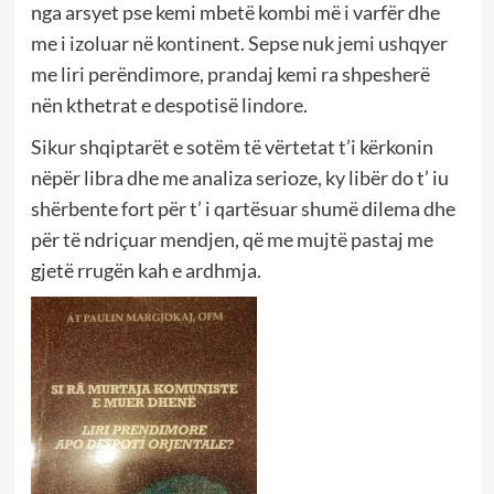
nga arsyet pse kemi mbetë kombi më i varfër dhe
me i izoluar në kontinent. Sepse nuk jemi ushqyer
me liri perëndimore, prandaj kemi ra shpesherë
nën kthetrat e despotisë lindore.
Sikur shqiptarët e sotëm të vërtetat t’i kërkonin
nëpër libra dhe me analiza serioze, ky libër do t’ iu
shërbente fort për t’ i qartësuar shumë dilema dhe
për të ndriçuar mendjen, që me mujtë pastaj me
gjetë rrugën kah e ardhmja.