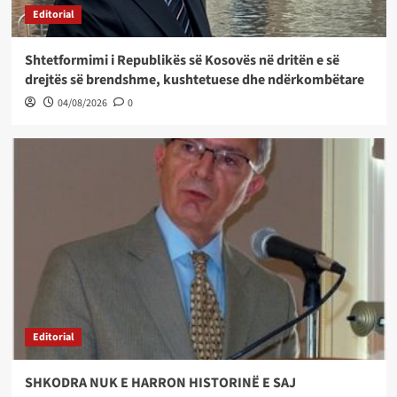
Editorial
Shtetformimi i Republikës së Kosovës në dritën e së
drejtës së brendshme, kushtetuese dhe ndërkombëtare
04/08/2026
0
Editorial
SHKODRA NUK E HARRON HISTORINË E SAJ