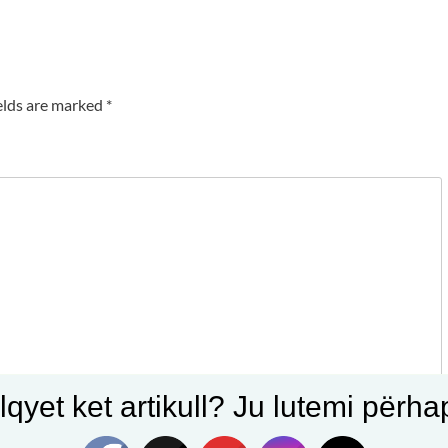
elds are marked
*
qyet ket artikull? Ju lutemi përhapn
Email
*