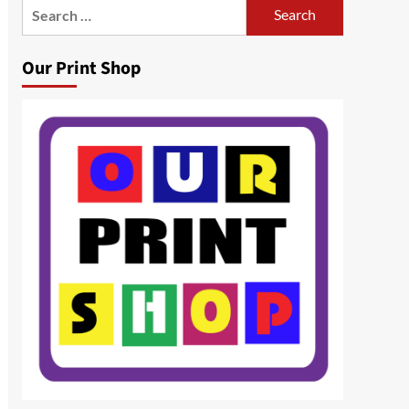
Search
for:
Our Print Shop