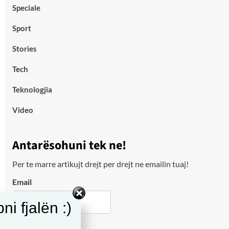
Speciale
Sport
Stories
Tech
Teknologjia
Video
Antarësohuni tek ne!
Per te marre artikujt drejt per drejt ne emailin tuaj!
Email
i fjalën :)
City