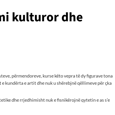
mi kulturor dhe
busteve, përmendoreve, kurse këto vepra të dy figurave tona
jt e kundërta e artit dhe nuk u shërebjnë qëllimeve për çka
tike dhe rrjedhimisht nuk e fisnikërojnë qytetin e as s’e