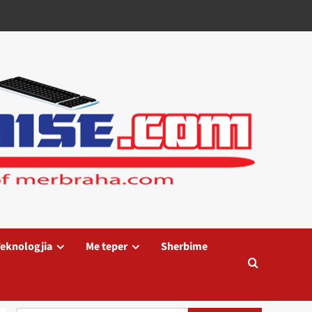
eknologjia
Me teper
Sherbime