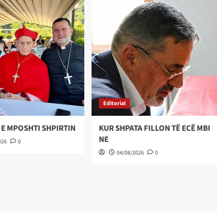
Editorial
 E MPOSHTI SHPIRTIN
KUR SHPATA FILLON TË ECË MBI
NE
026
0
04/08/2026
0