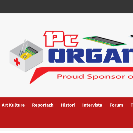
Art Kulture
Reportazh
Histori
Intervista
Forum
T