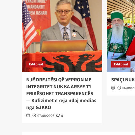
Editorial
Editorial
NJË DREJTËSI QË VEPRON ME
SPAÇI NUK
INTEGRITET NUK KA ARSYE T’I
06/08/2
FRIKËSOHET TRANSPARENCËS
— Kufizimet e reja ndaj medias
nga GJKKO
07/08/2026
0