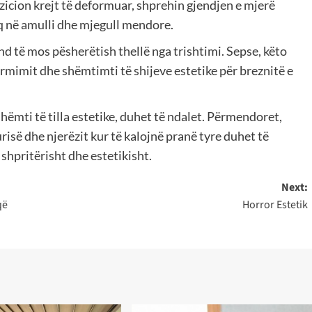
zicion krejt të deformuar, shprehin gjendjen e mjerë
eq në amulli dhe mjegull mendore.
nd të mos pësherëtish thellë nga trishtimi. Sepse, këto
rmimit dhe shëmtimti të shijeve estetike për breznitë e
ëmti të tilla estetike, duhet të ndalet. Përmendoret,
risë dhe njerëzit kur të kalojnë pranë tyre duhet të
shpritërisht dhe estetikisht.
Next:
që
Horror Estetik