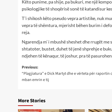
Këto punime, pa shije, pa bukuri, me një kompo
psikologjike të shoqërisë sonë të katandisur k
T’i shikosh këto pseudo vepra artistike, nuk mu
vepra të shëmtura, mjerisht bëhen burim i defo
reja.
Ngarendja m’ i mbushë sheshet dhe rrugët me sh
shtatoter, bustet, duhet të jenë shprehje e buku
ndjehen të kënaqur, të joshur, pra të pasurohen 
Post
Previous:
“Plagjiatura” e Dick Martyt dhe e vërteta për raportin 
navigation
mban emrin e tij
More Stories