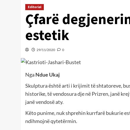
Editorial
Çfarë degjeneri
estetik
29/11/2020
0
Nga
Ndue Ukaj
Skulptura është arti i krijimit të shtatoreve, 
historike, të vendosura dje në Prizren, janë kre
janë vendosë aty.
Këto punime, nuk shprehin kurrfarë bukurie este
ndihmojnë qytetërmin.