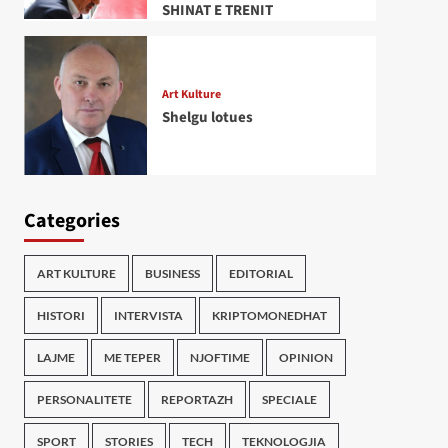
SHINAT E TRENIT
Art Kulture
Shelgu lotues
Categories
ART KULTURE
BUSINESS
EDITORIAL
HISTORI
INTERVISTA
KRIPTOMONEDHAT
LAJME
ME TEPER
NJOFTIME
OPINION
PERSONALITETE
REPORTAZH
SPECIALE
SPORT
STORIES
TECH
TEKNOLOGJIA