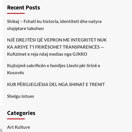
Recent Posts
Shikaj – Fshati ku historia, identiteti dhe natyra
shqiptare takohen
NJË DREJTËSI QË VEPRON ME INTEGRITET NUK
KA ARSYE T’I FRIKËSOHET TRANSPARENCËS —
Kufizimet e reja ndaj medias nga GJKKO
Kujtojmë sakrificën e familjes Lleshi për lirinë e
Kosovës
KUR PËRGJEGJËSIA DEL NGA SHINAT E TRENIT
Shelgu lotues
Categories
Art Kulture