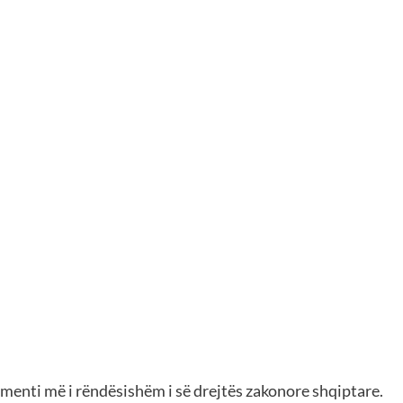
enti më i rëndësishëm i së drejtës zakonore shqiptare.