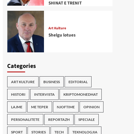
SHINAT E TRENIT
Art Kulture
Shelgu lotues
Categories
ART KULTURE
BUSINESS
EDITORIAL
HISTORI
INTERVISTA
KRIPTOMONEDHAT
LAJME
ME TEPER
NJOFTIME
OPINION
PERSONALITETE
REPORTAZH
SPECIALE
SPORT
STORIES
TECH
TEKNOLOGJIA