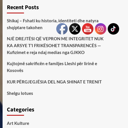
Recent Posts
Shikaj – Fshati ku historia, identiteti dhe natyra
shqiptare takohen
NJË DREJTËSI QË VEPRON ME INTEGRITET NUK
KA ARSYE T’I FRIKËSOHET TRANSPARENCËS —
Kufizimet e reja ndaj medias nga GJKKO
Kujtojmë sakrificën e familjes Lleshi për lirinë e
Kosovës
KUR PËRGJEGJËSIA DEL NGA SHINAT E TRENIT
Shelgu lotues
Categories
Art Kulture