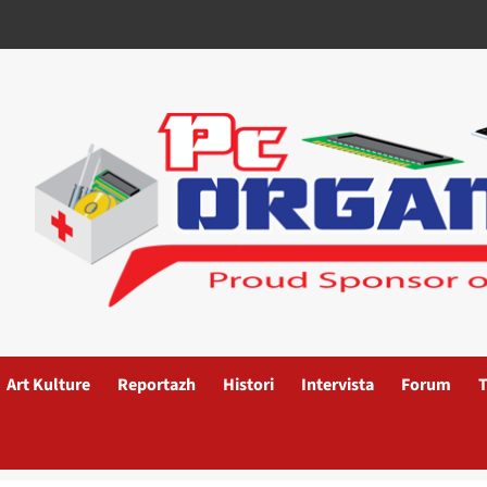
Art Kulture
Reportazh
Histori
Intervista
Forum
T