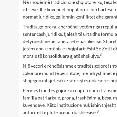
Në shoqërinë tradicionale shqiptare, kujtesa ko
e fiseve dhe kuvendet popullore ishin bartësit 
normat juridike, zgjidhnin konfliktet dhe garan
Tradita gojore nuk përbëhej vetëm nga rregulla 
sentencash juridike, fjalësh të urta dhe formula
detyrueshme për anëtarët e bashkësisë. Shprehje
jetën» apo «shtëpia e shqiptarit është e Zotit 
6
morale të konsoliduara gjatë shekujve.
Një veçori e rëndësishme e traditës gojore ishte 
zakonore mund të përshtatej me ndryshimet e je
shpjegon mbijetesën e së drejtës dokësore shqip
Përmes traditës gojore u ruajtën dhe u transmet
familja patriarkale, prona, trashëgimia, besa, m
kuvendeve. Këto institucione nuk ishin thjesht
8
autoritet të plotë brenda bashkësisë.