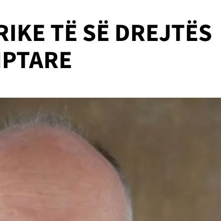
IKE TË SË DREJTËS
IPTARE