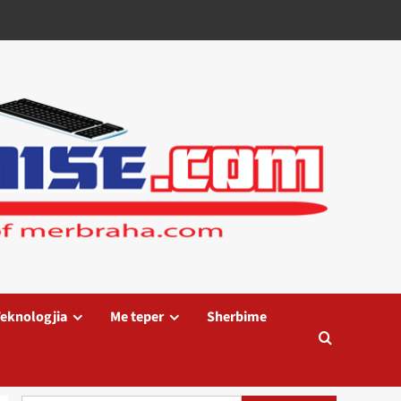
eknologjia
Me teper
Sherbime