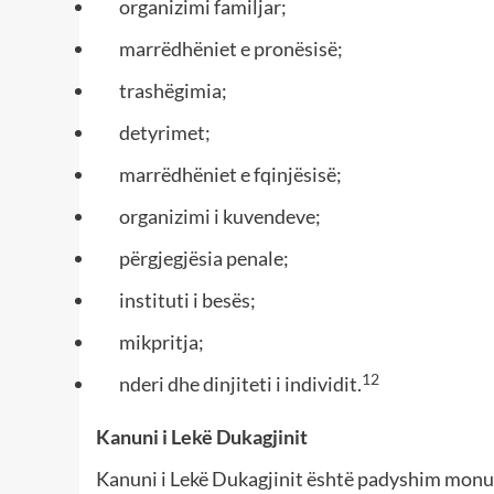
organizimi familjar;
marrëdhëniet e pronësisë;
trashëgimia;
detyrimet;
marrëdhëniet e fqinjësisë;
organizimi i kuvendeve;
përgjegjësia penale;
instituti i besës;
mikpritja;
12
nderi dhe dinjiteti i individit.
Kanuni i Lekë Dukagjinit
Kanuni i Lekë Dukagjinit është padyshim monum