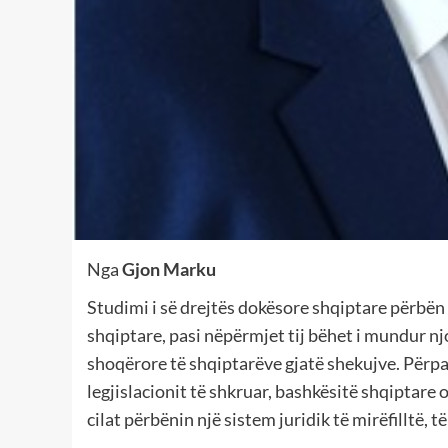
Nga
Gjon Marku
Studimi i së drejtës dokësore shqiptare përbën 
shqiptare, pasi nëpërmjet tij bëhet i mundur njo
shoqërore të shqiptarëve gjatë shekujve. Përpa
legjislacionit të shkruar, bashkësitë shqiptare
cilat përbënin një sistem juridik të mirëfilltë, 