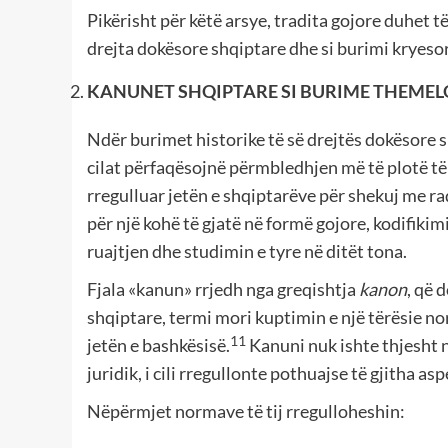
Pikërisht për këtë arsye, tradita gojore duhet të
drejta dokësore shqiptare dhe si burimi kryesor 
KANUNET SHQIPTARE SI BURIME THEMELO
Ndër burimet historike të së drejtës dokësore 
cilat përfaqësojnë përmbledhjen më të plotë t
rregulluar jetën e shqiptarëve për shekuj me ra
për një kohë të gjatë në formë gojore, kodifiki
ruajtjen dhe studimin e tyre në ditët tona.
Fjala «kanun» rrjedh nga greqishtja
kanon
, që 
shqiptare, termi mori kuptimin e një tërësie 
11
jetën e bashkësisë.
Kanuni nuk ishte thjesht n
juridik, i cili rregullonte pothuajse të gjitha as
Nëpërmjet normave të tij rregulloheshin: