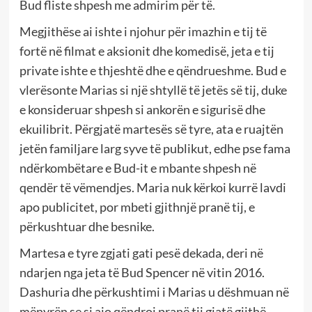
Bud fliste shpesh me admirim për të.
Megjithëse ai ishte i njohur për imazhin e tij të
fortë në filmat e aksionit dhe komedisë, jeta e tij
private ishte e thjeshtë dhe e qëndrueshme. Bud e
vlerësonte Marias si një shtyllë të jetës së tij, duke
e konsideruar shpesh si ankorën e sigurisë dhe
ekuilibrit. Përgjatë martesës së tyre, ata e ruajtën
jetën familjare larg syve të publikut, edhe pse fama
ndërkombëtare e Bud-it e mbante shpesh në
qendër të vëmendjes. Maria nuk kërkoi kurrë lavdi
apo publicitet, por mbeti gjithnjë pranë tij, e
përkushtuar dhe besnike.
Martesa e tyre zgjati gati pesë dekada, deri në
ndarjen nga jeta të Bud Spencer në vitin 2016.
Dashuria dhe përkushtimi i Marias u dëshmuan në
mënyrën se si ajo qëndroi pranë tij gjatë gjithë