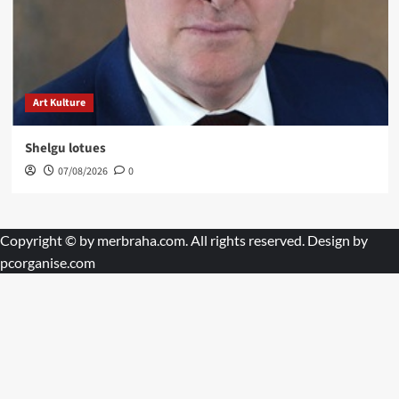
Art Kulture
Shelgu lotues
07/08/2026
0
Copyright © by
merbraha.com
. All rights reserved. Design by
pcorganise.com