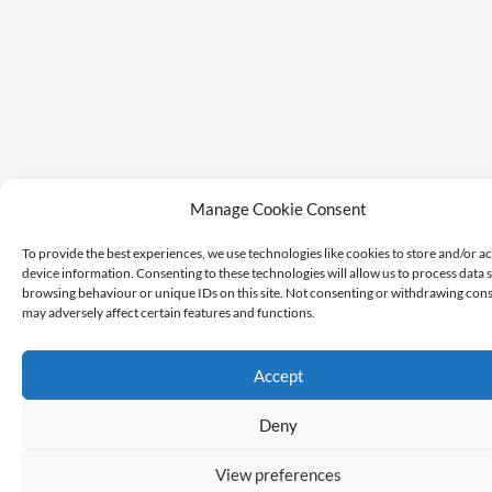
Manage Cookie Consent
To provide the best experiences, we use technologies like cookies to store and/or a
device information. Consenting to these technologies will allow us to process data 
browsing behaviour or unique IDs on this site. Not consenting or withdrawing cons
may adversely affect certain features and functions.
Accept
Deny
View preferences