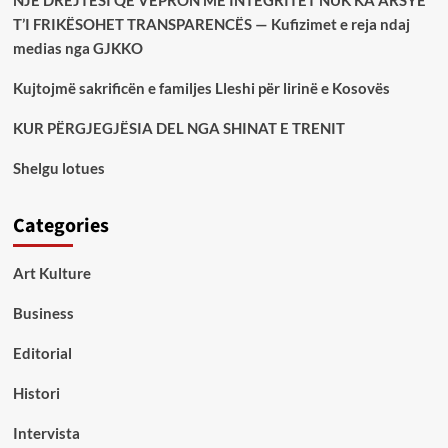
NJË DREJTËSI QË VEPRON ME INTEGRITET NUK KA ARSYE
T’I FRIKËSOHET TRANSPARENCËS — Kufizimet e reja ndaj
medias nga GJKKO
Kujtojmë sakrificën e familjes Lleshi për lirinë e Kosovës
KUR PËRGJEGJËSIA DEL NGA SHINAT E TRENIT
Shelgu lotues
Categories
Art Kulture
Business
Editorial
Histori
Intervista