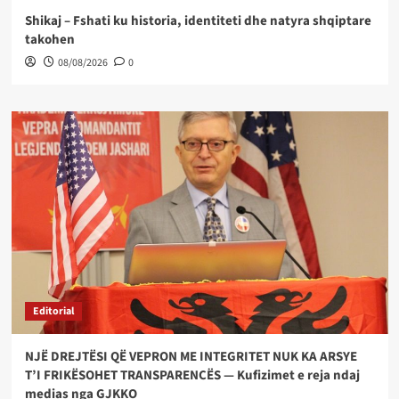
Shikaj – Fshati ku historia, identiteti dhe natyra shqiptare
takohen
08/08/2026
0
Editorial
NJË DREJTËSI QË VEPRON ME INTEGRITET NUK KA ARSYE
T’I FRIKËSOHET TRANSPARENCËS — Kufizimet e reja ndaj
medias nga GJKKO