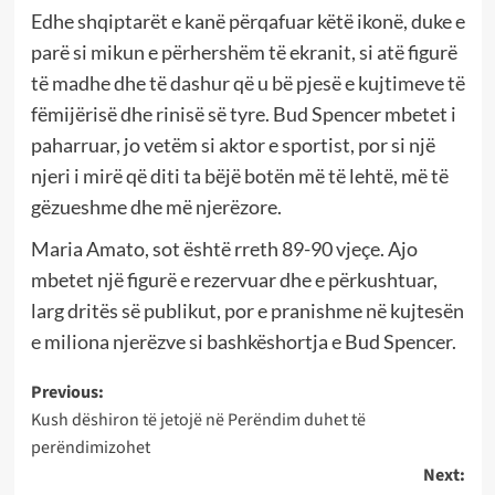
Edhe shqiptarët e kanë përqafuar këtë ikonë, duke e
parë si mikun e përhershëm të ekranit, si atë figurë
të madhe dhe të dashur që u bë pjesë e kujtimeve të
fëmijërisë dhe rinisë së tyre. Bud Spencer mbetet i
paharruar, jo vetëm si aktor e sportist, por si një
njeri i mirë që diti ta bëjë botën më të lehtë, më të
gëzueshme dhe më njerëzore.
Maria Amato, sot është rreth 89-90 vjeçe. Ajo
mbetet një figurë e rezervuar dhe e përkushtuar,
larg dritës së publikut, por e pranishme në kujtesën
e miliona njerëzve si bashkëshortja e Bud Spencer.
Post
Previous:
Kush dëshiron të jetojë në Perëndim duhet të
navigation
perëndimizohet
Next: