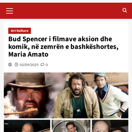
Primary
Menu
Art Kulture
Bud Spencer i filmave aksion dhe
komik, në zemrën e bashkëshortes,
Maria Amato
02/09/2025
0