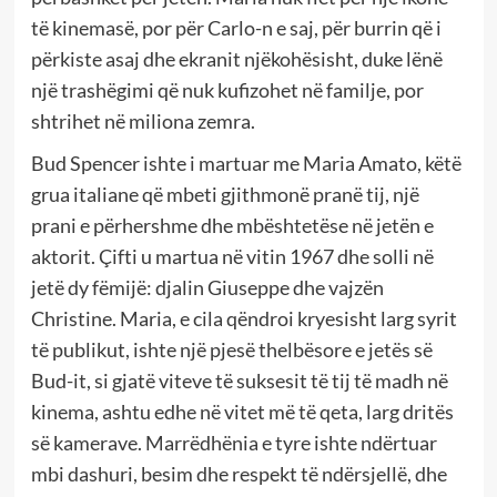
të kinemasë, por për Carlo-n e saj, për burrin që i
përkiste asaj dhe ekranit njëkohësisht, duke lënë
një trashëgimi që nuk kufizohet në familje, por
shtrihet në miliona zemra.
Bud Spencer ishte i martuar me Maria Amato, këtë
grua italiane që mbeti gjithmonë pranë tij, një
prani e përhershme dhe mbështetëse në jetën e
aktorit. Çifti u martua në vitin 1967 dhe solli në
jetë dy fëmijë: djalin Giuseppe dhe vajzën
Christine. Maria, e cila qëndroi kryesisht larg syrit
të publikut, ishte një pjesë thelbësore e jetës së
Bud-it, si gjatë viteve të suksesit të tij të madh në
kinema, ashtu edhe në vitet më të qeta, larg dritës
së kamerave. Marrëdhënia e tyre ishte ndërtuar
mbi dashuri, besim dhe respekt të ndërsjellë, dhe