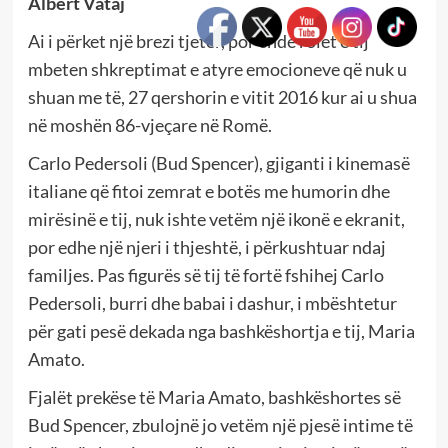
Albert Vataj
Ai i përket një brezi tjetër, por ende rolet e tij
mbeten shkreptimat e atyre emocioneve që nuk u
shuan me të, 27 qershorin e vitit 2016 kur ai u shua
në moshën 86-vjeçare në Romë.
Carlo Pedersoli (Bud Spencer), gjiganti i kinemasë
italiane që fitoi zemrat e botës me humorin dhe
mirësinë e tij, nuk ishte vetëm një ikonë e ekranit,
por edhe një njeri i thjeshtë, i përkushtuar ndaj
familjes. Pas figurës së tij të fortë fshihej Carlo
Pedersoli, burri dhe babai i dashur, i mbështetur
për gati pesë dekada nga bashkëshortja e tij, Maria
Amato.
Fjalët prekëse të Maria Amato, bashkëshortes së
Bud Spencer, zbulojnë jo vetëm një pjesë intime të