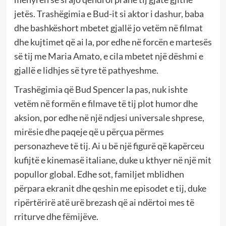
jetës. Trashëgimia e Bud-it si aktor i dashur, baba
dhe bashkëshort mbetet gjallë jo vetëm në filmat
dhe kujtimet që ai la, por edhe në forcën e martesës
së tij me Maria Amato, e cila mbetet një dëshmi e
gjallë e lidhjes së tyre të pathyeshme.
Trashëgimia që Bud Spencer la pas, nuk ishte
vetëm në formën e filmave të tij plot humor dhe
aksion, por edhe në një ndjesi universale shprese,
mirësie dhe paqeje që u përçua përmes
personazheve të tij. Ai u bë një figurë që kapërceu
kufijtë e kinemasë italiane, duke u kthyer në një mit
popullor global. Edhe sot, familjet mblidhen
përpara ekranit dhe qeshin me episodet e tij, duke
ripërtërirë atë urë brezash që ai ndërtoi mes të
rriturve dhe fëmijëve.