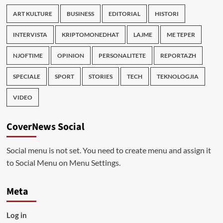
ART KULTURE
BUSINESS
EDITORIAL
HISTORI
INTERVISTA
KRIPTOMONEDHAT
LAJME
ME TEPER
NJOFTIME
OPINION
PERSONALITETE
REPORTAZH
SPECIALE
SPORT
STORIES
TECH
TEKNOLOGJIA
VIDEO
CoverNews Social
Social menu is not set. You need to create menu and assign it
to Social Menu on Menu Settings.
Meta
Log in