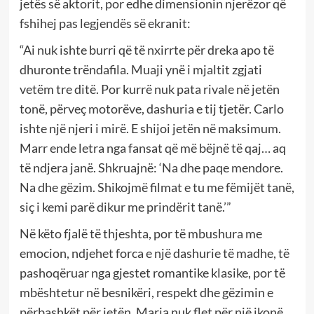
jetës së aktorit, por edhe dimensionin njerëzor që
fshihej pas legjendës së ekranit:
“Ai nuk ishte burri që të nxirrte për dreka apo të
dhuronte trëndafila. Muaji ynë i mjaltit zgjati
vetëm tre ditë. Por kurrë nuk pata rivale në jetën
tonë, përveç motorëve, dashuria e tij tjetër. Carlo
ishte një njeri i mirë. E shijoi jetën në maksimum.
Marr ende letra nga fansat që më bëjnë të qaj… aq
të ndjera janë. Shkruajnë: ‘Na dhe paqe mendore.
Na dhe gëzim. Shikojmë filmat e tu me fëmijët tanë,
siç i kemi parë dikur me prindërit tanë.’”
Në këto fjalë të thjeshta, por të mbushura me
emocion, ndjehet forca e një dashurie të madhe, të
pashoqëruar nga gjestet romantike klasike, por të
mbështetur në besnikëri, respekt dhe gëzimin e
përbashkët për jetën. Maria nuk flet për një ikonë