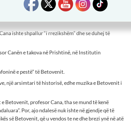
esorit sikur i humbën gjurmët. U zëvendësua nga një
ana ishte shpallur “i rrezikshëm” dhe se duhej të
sor Canën e takova në Prishtinë, në Institutin
foninë e pestë” të Betovenit.
ve, një arsimtari të historisë, edhe muzika e Betovenit i
t e Betovenit, profesor Cana, tha se mund të kenë
aluara”. Por, ajo ndalesë nuk ishte në gjendje që të
kës së Betovenit, që u vendos te ne dhe brezi ynë në atë