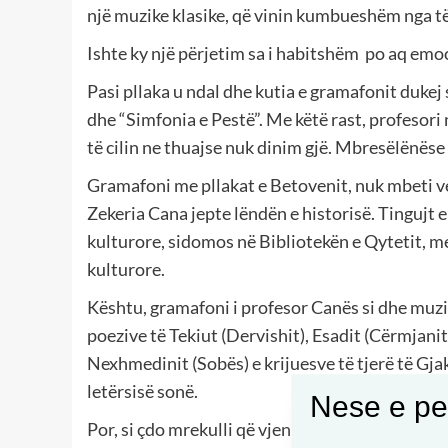
një muzike klasike, që vinin kumbueshëm nga të
Ishte ky një përjetim sa i habitshëm po aq emo
Pasi pllaka u ndal dhe kutia e gramafonit dukej 
dhe “Simfonia e Pestë”. Me këtë rast, profesori
të cilin ne thuajse nuk dinim gjë. Mbresëlënëse
Gramafoni me pllakat e Betovenit, nuk mbeti 
Zekeria Cana jepte lëndën e historisë. Tingujt 
kulturore, sidomos në Bibliotekën e Qytetit, me
kulturore.
Kështu, gramafoni i profesor Canës si dhe muzika
poezive të Tekiut (Dervishit), Esadit (Cërmjanit)
Nexhmedinit (Sobës) e krijuesve të tjerë të Gja
letërsisë sonë.
Nese e pel
Por, si çdo mrekulli që vjen befas dhe befas lar