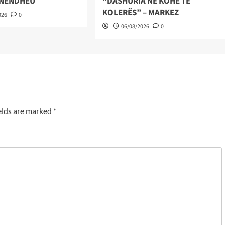
 NËNDHEU
“DASHURIA NË KOHË TË
KOLERËS” – MARKEZ
026
0
06/08/2026
0
elds are marked
*