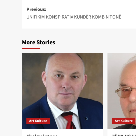
Post
Previous:
UNIFIKIM KONSPIRATIV KUNDËR KOMBIN TONË
navigation
More Stories
Art Kulture
Art Kulture