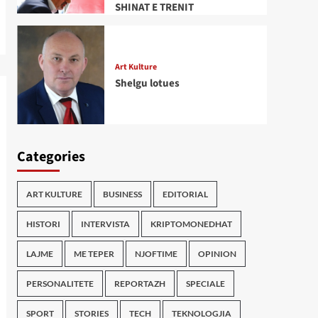
SHINAT E TRENIT
Art Kulture
Shelgu lotues
Categories
ART KULTURE
BUSINESS
EDITORIAL
HISTORI
INTERVISTA
KRIPTOMONEDHAT
LAJME
ME TEPER
NJOFTIME
OPINION
PERSONALITETE
REPORTAZH
SPECIALE
SPORT
STORIES
TECH
TEKNOLOGJIA