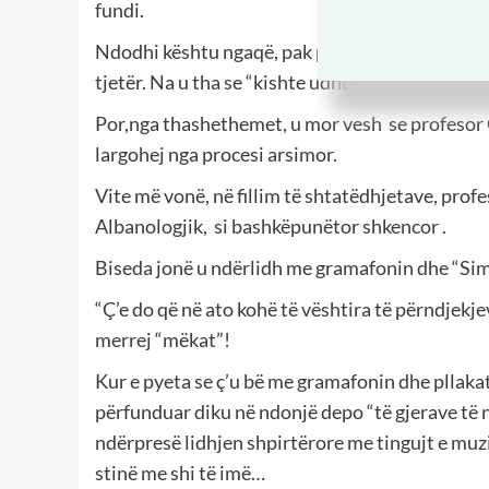
fundi.
Ndodhi kështu ngaqë, pak pa mbaruar viti, prof
tjetër. Na u tha se “kishte udhëtuar dika”.
Por,nga thashethemet, u mor vesh se profesor C
largohej nga procesi arsimor.
Vite më vonë, në fillim të shtatëdhjetave, profe
Albanologjik, si bashkëpunëtor shkencor .
Biseda jonë u ndërlidh me gramafonin dhe “Sim
“Ç’e do që në ato kohë të vështira të përndjekje
merrej “mëkat”!
Kur e pyeta se ç’u bë me gramafonin dhe pllaka
përfunduar diku në ndonjë depo “të gjerave të nd
ndërpresë lidhjen shpirtërore me tingujt e muzi
stinë me shi të imë…