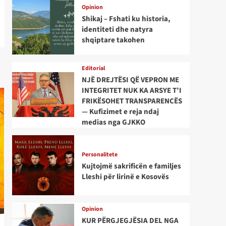
Opinion
Shikaj – Fshati ku historia,
identiteti dhe natyra
shqiptare takohen
Editorial
NJË DREJTËSI QË VEPRON ME
INTEGRITET NUK KA ARSYE T’I
FRIKËSOHET TRANSPARENCËS
— Kufizimet e reja ndaj
medias nga GJKKO
Personalitete
Kujtojmë sakrificën e familjes
Lleshi për lirinë e Kosovës
Opinion
KUR PËRGJEGJËSIA DEL NGA