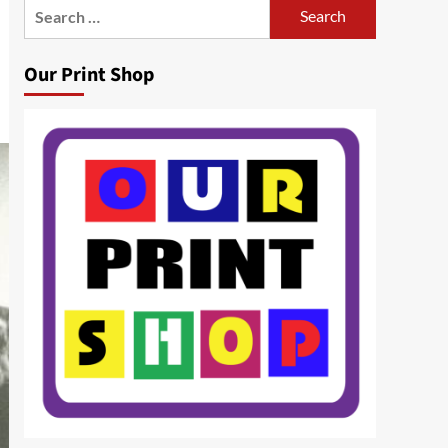
Search
for:
Our Print Shop