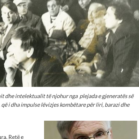
it dhe intelektualit të njohur nga plejada e gjeneratës së
 që i dha impulse lëvizjes kombëtare për liri, barazi dhe
ura. Retë e