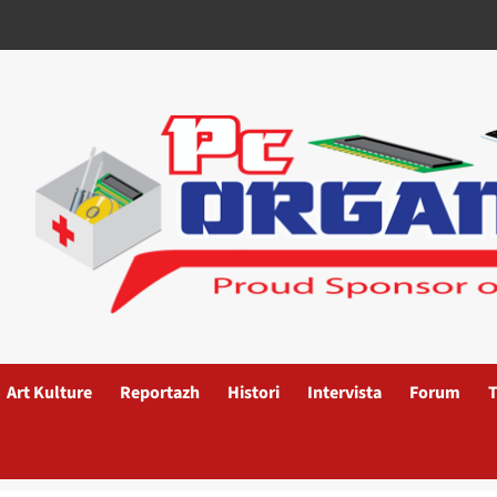
Art Kulture
Reportazh
Histori
Intervista
Forum
T