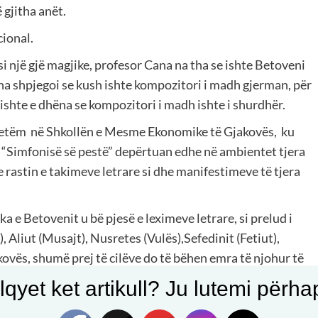
 gjitha anët.
cional.
si një gjë magjike, profesor Cana na tha se ishte Betoveni
 na shpjegoi se kush ishte kompozitori i madh gjerman, për
 ishte e dhëna se kompozitori i madh ishte i shurdhër.
vetëm në Shkollën e Mesme Ekonomike të Gjakovës, ku
e “Simfonisë së pestë” depërtuan edhe në ambientet tjera
 rastin e takimeve letrare si dhe manifestimeve të tjera
 e Betovenit u bë pjesë e leximeve letrare, si prelud i
, Aliut (Musajt), Nusretes (Vulës),Sefedinit (Fetiut),
kovës, shumë prej të cilëve do të bëhen emra të njohur të
qyet ket artikull? Ju lutemi përhapn
gohet, edhe gramafonit me pllakat e Betovenit, i erdh