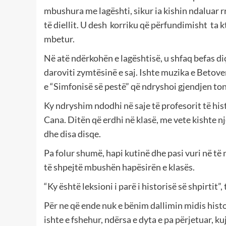
mbushura me lagështi, sikur ia kishin ndaluar 
të diellit. U desh korriku që përfundimisht ta k
mbetur.
Në atë ndërkohën e lagështisë, u shfaq befas di
daroviti zymtësinë e saj. Ishte muzika e Betove
e “Simfonisë së pestë” që ndryshoi gjendjen ton
Ky ndryshim ndodhi në saje të profesorit të his
Cana. Ditën që erdhi në klasë, me vete kishte 
dhe disa disqe.
Pa folur shumë, hapi kutinë dhe pasi vuri në të
të shpejtë mbushën hapësirën e klasës.
“Ky është leksioni i parë i historisë së shpirtit”, 
Për ne që ende nuk e bënim dallimin midis histo
ishte e fshehur, ndërsa e dyta e pa përjetuar, k