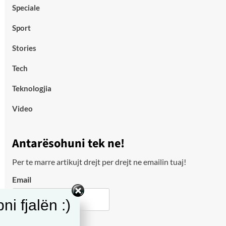
Speciale
Sport
Stories
Tech
Teknologjia
Video
Antarësohuni tek ne!
Per te marre artikujt drejt per drejt ne emailin tuaj!
Email
i fjalën :)
City