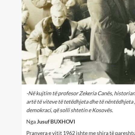
-Në kujtim të profesor Zekeria Canës, historian
artë të viteve të tetëdhjeta dhe të nëntëdhjeta ,
demokraci, që solli shtetin e Kosovës.
Nga
Jusuf BUXHOVI
Pranvera e vitit 1962 ishte me shira të paresht