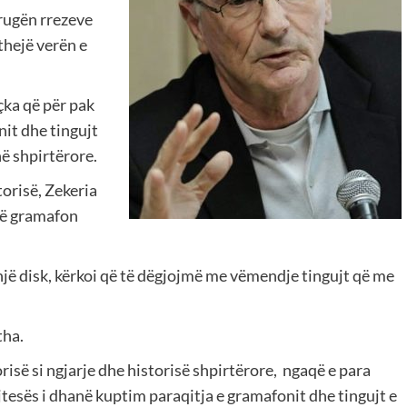
rrugën rrezeve
thejë verën e
çka që për pak
nit dhe tingujt
ë shpirtërore.
torisë, Zekeria
një gramafon
 një disk, kërkoi që të dëgjojmë me vëmendje tingujt që me
tha.
risë si ngjarje dhe historisë shpirtërore, ngaqë e para
ujtesës i dhanë kuptim paraqitja e gramafonit dhe tingujt e