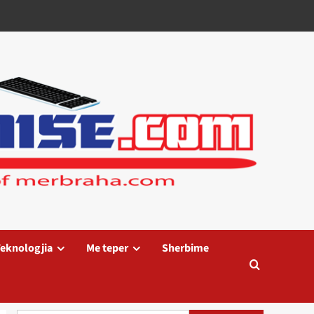
eknologjia
Me teper
Sherbime