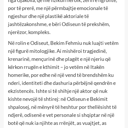
nga Gjakova, që me fizikun heroik, zërin e ngrohtë,
por të prerë, me një përmbajtje emocionale të
ngjeshur dhe një plastikë aktoriale të
jashtëzakonshme, e bëri Odiseun të prekshëm,
njerëzor, kompleks.
Në rolin e Odiseut, Bekim Fehmiu nuk luajti vetëm
një figurë mitologjike. Ai mishëroi tragjedinë,
krenarinë, mençurinë dhe plagët e një njeriu që
kërkon rrugën e kthimit – jo vetëm në Itakën
homerike, por edhe në një vend të brendshëm ku
nderi, identiteti dhe dashuria përbëjnë qendrën e
ekzistencës. Ishte si të shihje një aktor që nuk
kishte nevojë të shtirej: në Odiseun e Bekimit
shpalosej, në mënyrë të heshtur por thellësisht të
ndjerë, odisenë e vet personale si shqiptar në një
botë që nuk ia njihte as rrënjët, as vuajtjet, as