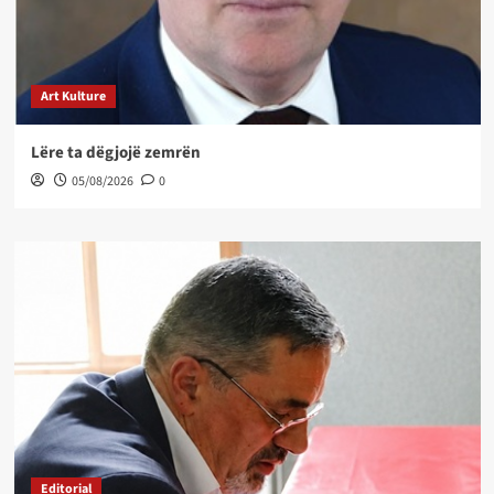
Art Kulture
Lëre ta dëgjojë zemrën
05/08/2026
0
Editorial