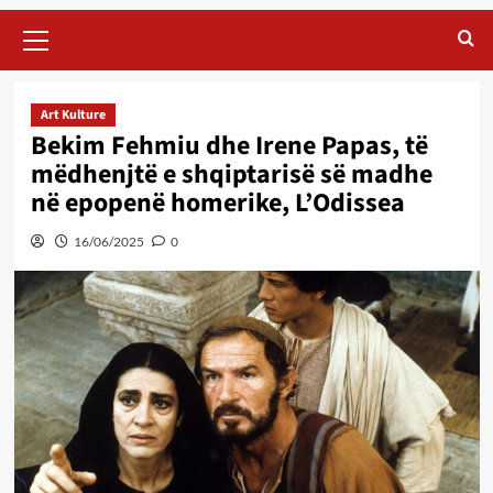
Primary
Menu
Art Kulture
Bekim Fehmiu dhe Irene Papas, të
mëdhenjtë e shqiptarisë së madhe
në epopenë homerike, L’Odissea
16/06/2025
0