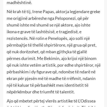
madhështinë.
Në krah të tij, Irene Papas, aktorja legjendare greke
me origjinë arbëreshe nga Peloponezi, që për
shumë ishte më shumë se një aktore, ajo ishte
ikona e grave të lashtësisë, e tragjedisë, e
rezistencës. Në rolin e Penelopës, ajo solli një
përmbajtje të thellë shpirtërore, një grua që pret,
që nuk dorëzohet, që mban gjithçka të gjallë
përmes durimit. Me Bekimin, ajo krijoi një binom
që nuk ishte vetëm artistik, por edhe shpirtëror, një
përbashkim i dy figurave që, ndonëse të ndarë në
ekran për pjesën më të madhe të rrëfimit, ndanin
një të kaluar të përbashkët mes identitetit të
nëpërkëmbur dhe triumfit të talentit.
Ajo që mbetet përtej vlerës artistike të L’Odissea