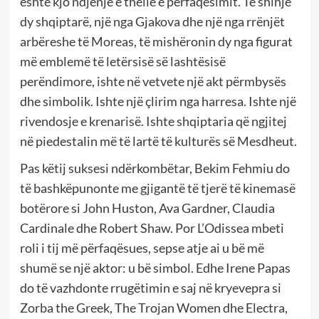
është kjo ndjenjë e thellë e përfaqësimit. Të shihje
dy shqiptarë, një nga Gjakova dhe një nga rrënjët
arbëreshe të Moreas, të mishëronin dy nga figurat
më emblemë të letërsisë së lashtësisë
perëndimore, ishte në vetvete një akt përmbysës
dhe simbolik. Ishte një çlirim nga harresa. Ishte një
rivendosje e krenarisë. Ishte shqiptaria që ngjitej
në piedestalin më të lartë të kulturës së Mesdheut.
Pas këtij suksesi ndërkombëtar, Bekim Fehmiu do
të bashkëpunonte me gjigantë të tjerë të kinemasë
botërore si John Huston, Ava Gardner, Claudia
Cardinale dhe Robert Shaw. Por L’Odissea mbeti
roli i tij më përfaqësues, sepse atje ai u bë më
shumë se një aktor: u bë simbol. Edhe Irene Papas
do të vazhdonte rrugëtimin e saj në kryevepra si
Zorba the Greek, The Trojan Women dhe Electra,