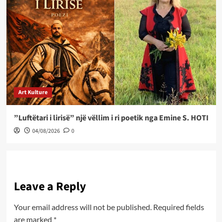
Art Kulture
”Luftëtari i lirisë” një vëllim i ri poetik nga Emine S. HOTI
04/08/2026
0
Leave a Reply
Your email address will not be published.
Required fields
are marked
*