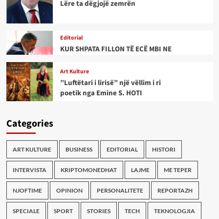
Lëre ta dëgjojë zemrën
Editorial
KUR SHPATA FILLON TË ECË MBI NE
Art Kulture
”Luftëtari i lirisë” një vëllim i ri
poetik nga Emine S. HOTI
Categories
ART KULTURE
BUSINESS
EDITORIAL
HISTORI
INTERVISTA
KRIPTOMONEDHAT
LAJME
ME TEPER
NJOFTIME
OPINION
PERSONALITETE
REPORTAZH
SPECIALE
SPORT
STORIES
TECH
TEKNOLOGJIA