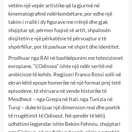
vetëm një vepër artistike që la gjurmë në
kinematografinë ndërkombëtare, por edhe një
takim i rrallë i dy figurave me rrënjë dhe gjak
shqiptar që, përmes fuqisë së artit, shpalosën
dinjitetin e një përkatësie të përvuajtur e të
shpërfillur, por të pashuar në shpirt dhe identitet.
Prodhuar nga RAI në bashkëpunim me televizionet
evropiane, “L’Odissea” ishte një ndër seritë më
ambicioze të kohës. Regjisori Franco Rossi solli në
ekran këtë epope homerike në një format prej tetë
episodeve, të xhiruara në vende historike të
Mesdheut – nga Greqia në Itali, nga Tunizia në
Turqi – duke krijuar një dimension real dhe poetik
të rrugëtimit të Odiseut. Në qendër të këtij
udhëtimi legjendar ishte Bekim Fehmiu, shqiptari