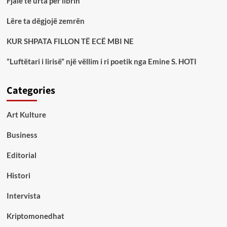
Fjalë të urta për librin
Lëre ta dëgjojë zemrën
KUR SHPATA FILLON TË ECË MBI NE
”Luftëtari i lirisë” një vëllim i ri poetik nga Emine S. HOTI
Categories
Art Kulture
Business
Editorial
Histori
Intervista
Kriptomonedhat