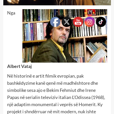
Nga
Albert Vataj
Në historinë e artit filmik evropian, pak
bashkëdyzime kanë qenë më madhështore dhe
simbolike sesa ajo e Bekim Fehmiut dhe Irene
Papas në serialin televiziv italian L’Odissea (1968),
një adaptim monumental i veprës së Homerit. Ky
projekt i shndërruar në mit modern, nuk ishte