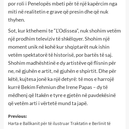
por roli i Penelopës mbeti për të një kapërcim nga
miti në realitetin e grave që presin dhe që nuk
thyhen.
Sot, kur kthehemi te “L’Odissea”, nuk shohim vetëm
një prodhim televiziv të shkëlqyer. Shohim një
moment unik në kohë kur shqiptarët nuk ishin
vetëm spektatorë të historisë, por bartës të saj.
Shohim madhështinë e dy artistëve që flisnin për
ne, në gjuhën e artit, në gjuhën e shpirtit. Dhe për
këtë, kujtesa jonë ka një detyrë: të mos e harrojë
kurrë Bekim Fehmiun dhe Irene Papas – dy të
mëdhenj që Itakën e tyre e gjetën në pavdekësinë
që vetëm arti i vërtetë mund ta japë.
Post
Previous:
Harta e Ballkanit për të ilustruar Traktatin e Berlinit të
navigation