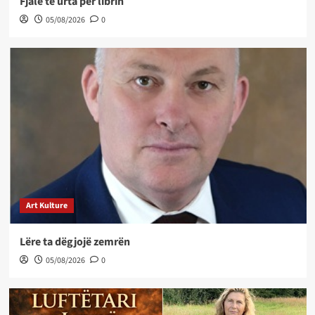
Fjalë të urta për librin
05/08/2026
0
Art Kulture
Lëre ta dëgjojë zemrën
05/08/2026
0