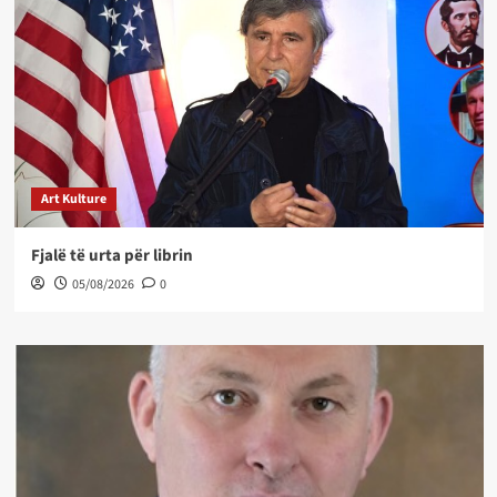
Art Kulture
Fjalë të urta për librin
05/08/2026
0