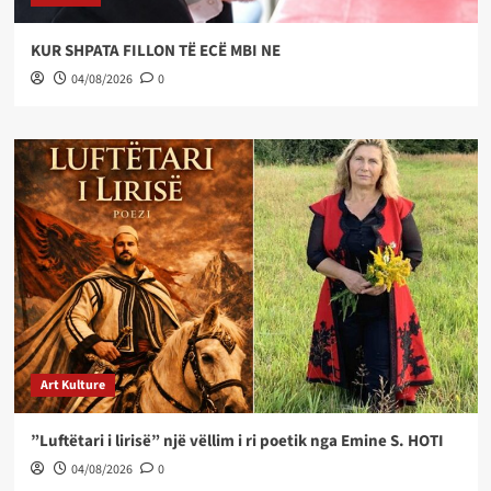
KUR SHPATA FILLON TË ECË MBI NE
04/08/2026
0
Art Kulture
”Luftëtari i lirisë” një vëllim i ri poetik nga Emine S. HOTI
04/08/2026
0