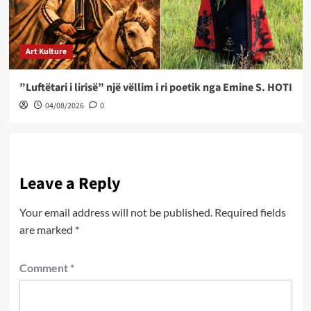
Art Kulture
”Luftëtari i lirisë” një vëllim i ri poetik nga Emine S. HOTI
04/08/2026
0
Leave a Reply
Your email address will not be published.
Required fields
are marked
*
Comment
*