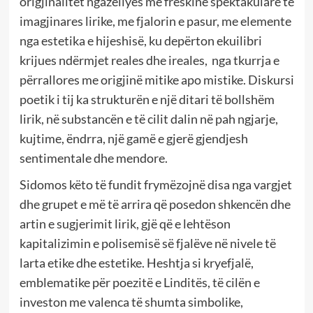
origjinalitet ngazëllyes me freskinë spektakulare të
imagjinares lirike, me fjalorin e pasur, me elemente
nga estetika e hijeshisë, ku depërton ekuilibri
krijues ndërmjet reales dhe ireales, nga tkurrja e
përrallores me origjinë mitike apo mistike. Diskursi
poetik i tij ka strukturën e një ditari të bollshëm
lirik, në substancën e të cilit dalin në pah ngjarje,
kujtime, ëndrra, një gamë e gjerë gjendjesh
sentimentale dhe mendore.
Sidomos këto të fundit frymëzojnë disa nga vargjet
dhe grupet e më të arrira që posedon shkencën dhe
artin e sugjerimit lirik, gjë që e lehtëson
kapitalizimin e polisemisë së fjalëve në nivele të
larta etike dhe estetike. Heshtja si kryefjalë,
emblematike për poezitë e Linditës, të cilën e
investon me valenca të shumta simbolike,