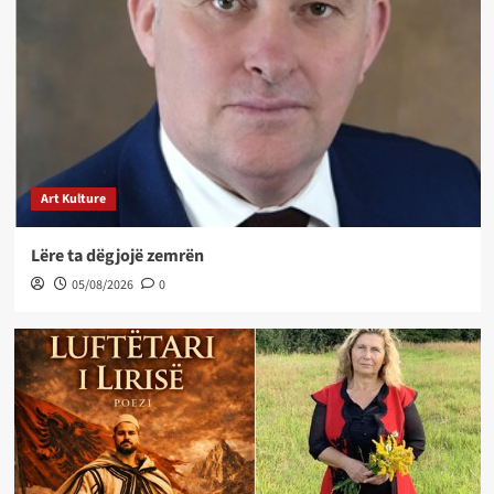
Art Kulture
Lëre ta dëgjojë zemrën
05/08/2026
0