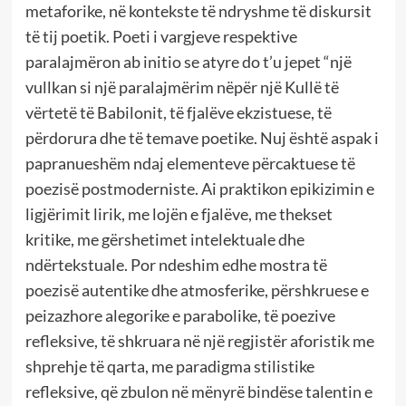
metaforike, në kontekste të ndryshme të diskursit
të tij poetik. Poeti i vargjeve respektive
paralajmëron ab initio se atyre do t’u jepet “një
vullkan si një paralajmërim nëpër një Kullë të
vërtetë të Babilonit, të fjalëve ekzistuese, të
përdorura dhe të temave poetike. Nuj është aspak i
papranueshëm ndaj elementeve përcaktuese të
poezisë postmoderniste. Ai praktikon epikizimin e
ligjërimit lirik, me lojën e fjalëve, me thekset
kritike, me gërshetimet intelektuale dhe
ndërtekstuale. Por ndeshim edhe mostra të
poezisë autentike dhe atmosferike, përshkruese e
peizazhore alegorike e parabolike, të poezive
refleksive, të shkruara në një regjistër aforistik me
shprehje të qarta, me paradigma stilistike
refleksive, që zbulon në mënyrë bindëse talentin e