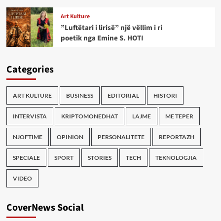
Art Kulture
”Luftëtari i lirisë” një vëllim i ri
poetik nga Emine S. HOTI
Categories
ART KULTURE
BUSINESS
EDITORIAL
HISTORI
INTERVISTA
KRIPTOMONEDHAT
LAJME
ME TEPER
NJOFTIME
OPINION
PERSONALITETE
REPORTAZH
SPECIALE
SPORT
STORIES
TECH
TEKNOLOGJIA
VIDEO
CoverNews Social