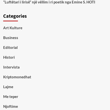
”Luftëtari i lirisë” një vëllim i ri poetik nga Emine S. HOTI
Categories
Art Kulture
Business
Editorial
Histori
Intervista
Kriptomonedhat
Lajme
Me teper
Njoftime