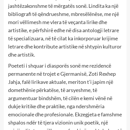
jashtëzakonshme të mërgatës sonë. Lindita ka një
bibliografi të qëndrueshme, mbresëlënëse, me një
mori vëllimesh me vlera të veçanta lirike dhe
artistike, e përfshirë edhe në disa antologji letrare
të specializuara, në të cilat ka inkorporuar krijime
letrare dhe kontribute artistike në shtypin kulturor
dhe artistik.
Poeteti i shquar i diasporës sonë me rezidencë
permanente në trojet e Gjermanisë, Zoti Rexhep
Jahja, falë lirikave aktuale, meriton t’i japim një
domethënie përkatëse, të arsyeshme, të
argumentuar bindshëm, të cilën e kemi vënë në
dukje kritike dhe praktike, nga ndershmëria
emocionale dhe profesionale. Ekzegjeta e famshme
shpalos ndër të tjera vizionin unik poetik, një