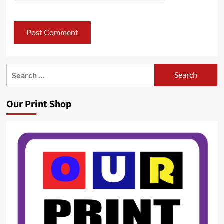
Search
for:
Our Print Shop