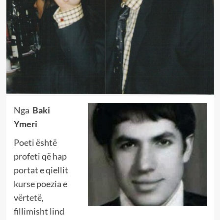
Nga
Baki
Ymeri
Poeti është
profeti që hap
portat e qiellit
kurse poezia e
vërtetë,
fillimisht lind