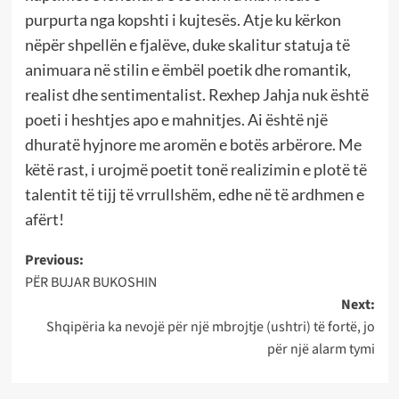
purpurta nga kopshti i kujtesës. Atje ku kërkon
nëpër shpellën e fjalëve, duke skalitur statuja të
animuara në stilin e ëmbël poetik dhe romantik,
realist dhe sentimentalist. Rexhep Jahja nuk është
poeti i heshtjes apo e mahnitjes. Ai është një
dhuratë hyjnore me aromën e botës arbërore. Me
këtë rast, i urojmë poetit tonë realizimin e plotë të
talentit të tijj të vrrullshëm, edhe në të ardhmen e
afërt!
Post
Previous:
PËR BUJAR BUKOSHIN
navigation
Next:
Shqipëria ka nevojë për një mbrojtje (ushtri) të fortë, jo
për një alarm tymi