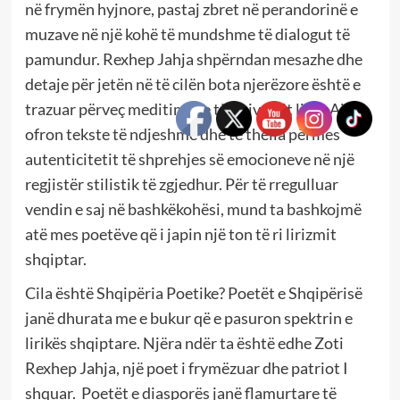
në frymën hyjnore, pastaj zbret në perandorinë e
muzave në një kohë të mundshme të dialogut të
pamundur. Rexhep Jahja shpërndan mesazhe dhe
detaje për jetën në të cilën bota njerëzore është e
trazuar përveç meditimeve të universit lirik. Ai na
ofron tekste të ndjeshme dhe të thella përmes
autenticitetit të shprehjes së emocioneve në një
regjistër stilistik të zgjedhur. Për të rregulluar
vendin e saj në bashkëkohësi, mund ta bashkojmë
atë mes poetëve që i japin një ton të ri lirizmit
shqiptar.
Cila është Shqipëria Poetike? Poetët e Shqipërisë
janë dhurata me e bukur që e pasuron spektrin e
lirikës shqiptare. Njëra ndër ta është edhe Zoti
Rexhep Jahja, një poet i frymëzuar dhe patriot I
shquar. Poetët e diasporës janë flamurtare të