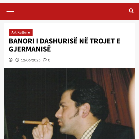
Primary
Menu
Art Kulture
BANORI I DASHURISË NË TROJET E
GJERMANISË
12/06/2025
0