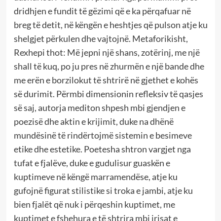
dridhjen e fundit të gëzimi që e ka përqafuar në
breg të detit, në këngën e heshtjes që pulson atje ku
shelgjet përkulen dhe vajtojnë. Metaforikisht,
Rexhepi thot: Më jepni një shans, zotërinj, me një
shall të kuq, po ju pres në zhurmën e një bande dhe
me erën e borzilokut të shtrirë në gjethet e kohës
së durimit. Përmbi dimensionin refleksiv të qasjes
së saj, autorja mediton shpesh mbi gjendjen e
poezisë dhe aktin e krijimit, duke na dhënë
mundësinë të rindërtojmë sistemin e besimeve
etike dhe estetike. Poetesha shtron vargjet nga
tufat e fjalëve, duke e gudulisur guaskën e
kuptimeve në këngë marramendëse, atje ku
gufojnë figurat stilistike si troka e jambi, atje ku
bien fjalët që nuk i përqeshin kuptimet, me
kuptimet e fshehura e të shtrira mbi irisat e