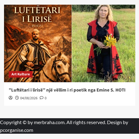
Art Kulture
”Luftëtari i lirisë” një vëllim i ri poetik nga Emine S. HOTI
04/08/2026
0
Copyright © by
merbraha.com
. All rights reserved. Design by
pcorganise.com