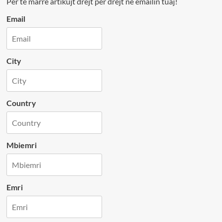
Per te marre artikujt drejt per drejt ne emailin tuaj!
Email
City
Country
Mbiemri
Emri