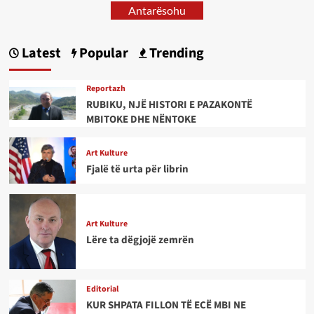
Antarësohu
Latest
Popular
Trending
Reportazh
RUBIKU, NJË HISTORI E PAZAKONTË
MBITOKE DHE NËNTOKE
Art Kulture
Fjalë të urta për librin
Art Kulture
Lëre ta dëgjojë zemrën
Editorial
KUR SHPATA FILLON TË ECË MBI NE