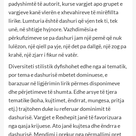
padyshimtë të autorit, kurse vargjet apo grupet e
vargjeve kanë vlerën e xhevahireve të mirëfillta
lirike. Lumturia është dashuri që vjen tek ti, tek
unë, në shtigje hyjnore. Vazhdimësia e
përkufizimeve se pa dashuri jam një pemë që nuk
lulëzon, një qiell pa yje, një det pa dallgë, një zog pa
krahë, një zjarr i fikur në vatër.
Diversiteti stilistik dyfishohet edhe nga ai tematik,
por tema e dashurisë mbetet dominuese, e
barazuar në ligjërimin lirik përmes disponimeve
dhe përjetimeve të shumta. Edhe arsye të tjera
tematike (koha, kujtimet, ëndrrat, mungesa, pritja
etj.) trajtohen duke iu referuar dominimit të
dashurisë. Vargjet e Rexhepit janë të favorizuara
nga qasja krijuese. Ato janë kujtesa dhe ëndrra e
dashurisë. Mendimi i prekur nga përmallimi pret