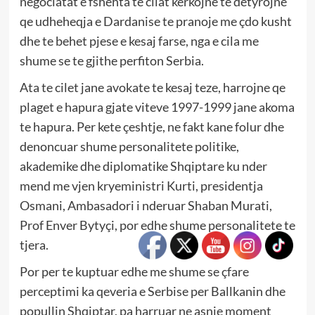
negociatat e fshehta te cilat kerkojne te detyrojne
qe udheheqja e Dardanise te pranoje me çdo kusht
dhe te behet pjese e kesaj farse, nga e cila me
shume se te gjithe perfiton Serbia.
Ata te cilet jane avokate te kesaj teze, harrojne qe
plaget e hapura gjate viteve 1997-1999 jane akoma
te hapura. Per kete çeshtje, ne fakt kane folur dhe
denoncuar shume personalitete politike,
akademike dhe diplomatike Shqiptare ku nder
mend me vjen kryeministri Kurti, presidentja
Osmani, Ambasadori i nderuar Shaban Murati,
Prof Enver Bytyçi, por edhe shume personalitete te
tjera.
Por per te kuptuar edhe me shume se çfare
perceptimi ka qeveria e Serbise per Ballkanin dhe
popullin Shqiptar, pa harruar ne asnje moment