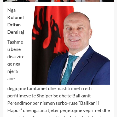
Nga
Kolonel
Dritan
Demiraj
Tashme
u bene
disa vite
qe nga
njera
ane
degjojme tamtamet dhe mashtrimet rreth
perfitimeve te Shqiperise dhe te Ballkanit
Perendimor per nismen serbo-ruse “Ballkani i
Hapur” dhe nga ana tjeter perjetojme veprimet dhe