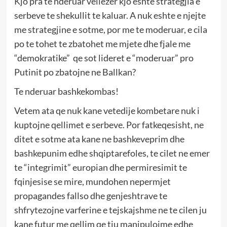
Kjo pra te nderuar vellezer kjo eshte strategjia e
serbeve te shekullit te kaluar. A nuk eshte e njejte
me strategjine e sotme, por me te moderuar, e cila
po te tohet te zbatohet me mjete dhe fjale me
“demokratike” qe sot lideret e “moderuar” pro
Putinit po zbatojne ne Ballkan?
Te nderuar bashkekombas!
Vetem ata qe nuk kane vetedije kombetare nuk i
kuptojne qellimet e serbeve. Por fatkeqesisht, ne
ditet e sotme ata kane ne bashkeveprim dhe
bashkepunim edhe shqiptarefoles, te cilet ne emer
te “integrimit” europian dhe permiresimit te
fqinjesise se mire, mundohen nepermjet
propagandes fallso dhe genjeshtrave te
shfrytezojne varferine e tejskajshme ne te cilen ju
kane futur me qellim qe tju manipulojme edhe