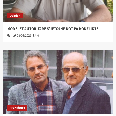
Opinion
MODELET AUTORITARE S’JETOJNË DOT PA KONFLIKTE
08/08/2026
0
Art Kulture