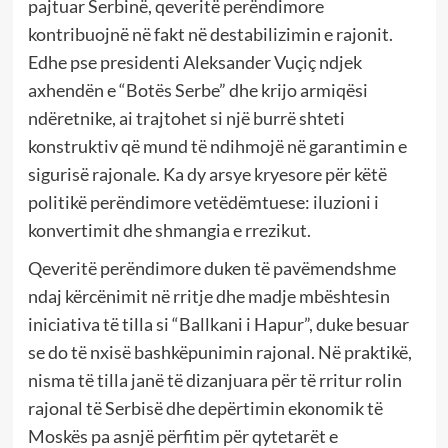
pajtuar Serbinë, qeveritë perëndimore
kontribuojnë në fakt në destabilizimin e rajonit.
Edhe pse presidenti Aleksander Vuçiç ndjek
axhendën e “Botës Serbe” dhe krijo armiqësi
ndëretnike, ai trajtohet si një burrë shteti
konstruktiv që mund të ndihmojë në garantimin e
sigurisë rajonale. Ka dy arsye kryesore për këtë
politikë perëndimore vetëdëmtuese: iluzioni i
konvertimit dhe shmangia e rrezikut.
Qeveritë perëndimore duken të pavëmendshme
ndaj kërcënimit në rritje dhe madje mbështesin
iniciativa të tilla si “Ballkani i Hapur”, duke besuar
se do të nxisë bashkëpunimin rajonal. Në praktikë,
nisma të tilla janë të dizanjuara për të rritur rolin
rajonal të Serbisë dhe depërtimin ekonomik të
Moskës pa asnjë përfitim për qytetarët e