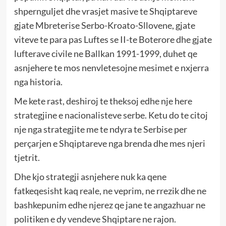
shpernguljet dhe vrasjet masive te Shqiptareve
gjate Mbreterise Serbo-Kroato-Sllovene, gjate
viteve te para pas Luftes se II-te Boterore dhe gjate
lufterave civile ne Ballkan 1991-1999, duhet qe
asnjehere te mos nenvletesojne mesimet e nxjerra
nga historia.
Me kete rast, deshiroj te theksoj edhe nje here
strategjine e nacionalisteve serbe. Ketu do te citoj
nje nga strategjite me te ndyra te Serbise per
perçarjen e Shqiptareve nga brenda dhe mes njeri
tjetrit.
Dhe kjo strategji asnjehere nuk ka qene
fatkeqesisht kaq reale, ne veprim, ne rrezik dhe ne
bashkepunim edhe njerez qe jane te angazhuar ne
politiken e dy vendeve Shqiptare ne rajon.