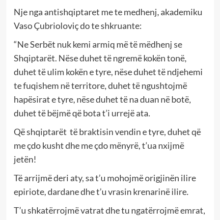
Nje nga antishqiptaret me te medhenj, akademiku
Vaso Çubrioloviç do te shkruante:
“Ne Serbët nuk kemi armiq më të mëdhenj se
Shqiptarët. Nëse duhet të ngremë kokën tonë,
duhet të ulim kokën e tyre, nëse duhet të ndjehemi
te fuqishem në territore, duhet të ngushtojmë
hapësirat e tyre, nëse duhet të na duan në botë,
duhet të bëjmë që bota t’i urrejë ata.
Që shqiptarët të braktisin vendin e tyre, duhet që
me çdo kusht dhe me çdo mënyrë, t’ua nxijmë
jetën!
Të arrijmë deri aty, sa t’u mohojmë origjinën ilire
epiriote, dardane dhe t’u vrasin krenarinë ilire.
T’u shkatërrojmë vatrat dhe tu ngatërrojmë emrat,