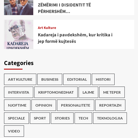
ZËMËRIMI I DISIDENTIT TË
PËRHERSHËM…
Art Kulture
Kadareja i pavdekshëm, kur kritika i
jep formë kujtesës
Categories
ART KULTURE
BUSINESS
EDITORIAL
HISTORI
INTERVISTA
KRIPTOMONEDHAT
LAJME
ME TEPER
NJOFTIME
OPINION
PERSONALITETE
REPORTAZH
SPECIALE
SPORT
STORIES
TECH
TEKNOLOGJIA
VIDEO