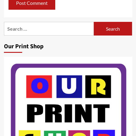
Search
for:
Our Print Shop