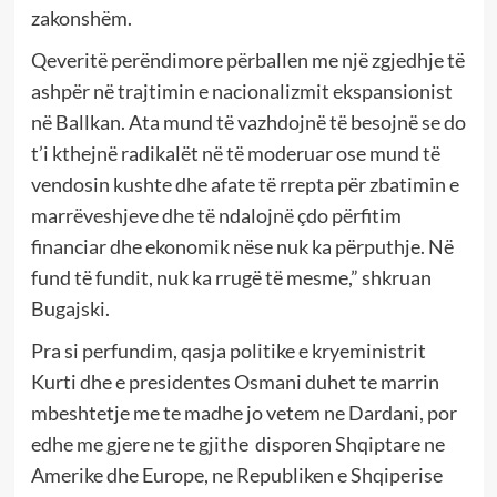
zakonshëm.
Qeveritë perëndimore përballen me një zgjedhje të
ashpër në trajtimin e nacionalizmit ekspansionist
në Ballkan. Ata mund të vazhdojnë të besojnë se do
t’i kthejnë radikalët në të moderuar ose mund të
vendosin kushte dhe afate të rrepta për zbatimin e
marrëveshjeve dhe të ndalojnë çdo përfitim
financiar dhe ekonomik nëse nuk ka përputhje. Në
fund të fundit, nuk ka rrugë të mesme,” shkruan
Bugajski.
Pra si perfundim, qasja politike e kryeministrit
Kurti dhe e presidentes Osmani duhet te marrin
mbeshtetje me te madhe jo vetem ne Dardani, por
edhe me gjere ne te gjithe disporen Shqiptare ne
Amerike dhe Europe, ne Republiken e Shqiperise