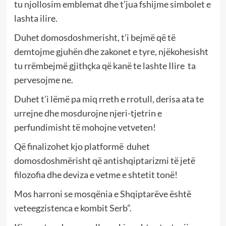
tu njollosim emblemat dhe t’jua fshijme simbolet e
lashta ilire.
Duhet domosdoshmerisht, t’i bejmë që të
demtojme gjuhën dhe zakonet e tyre, njëkohesisht
tu rrëmbejmë gjithçka që kanë te lashte Ilire ta
pervesojme ne.
Duhet t’i lëmë pa miq rreth e rrotull, derisa ata te
urrejne dhe mosdurojne njeri-tjetrin e
perfundimisht të mohojne vetveten!
Që finalizohet kjo platformë duhet
domosdoshmërisht që antishqiptarizmi të jetë
filozofia dhe deviza e vetme e shtetit tonë!
Mos harroni se mosqënia e Shqiptarëve është
veteegzistenca e kombit Serb”.