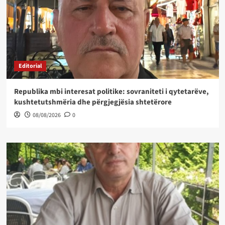
Editorial
Republika mbi interesat politike: sovraniteti i qytetarëve,
kushtetutshmëria dhe përgjegjësia shtetërore
08/08/2026
0