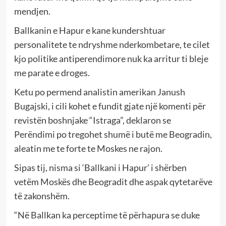
mendjen.
Ballkanin e Hapur e kane kundershtuar
personalitete te ndryshme nderkombetare, te cilet
kjo politike antiperendimore nuk ka arritur ti bleje
me parate e droges.
Ketu po permend analistin amerikan Janush
Bugajski, i cili kohet e fundit gjate një komenti për
revistën boshnjake “Istraga”, deklaron se
Perëndimi po tregohet shumë i butë me Beogradin,
aleatin me te forte te Moskes ne rajon.
Sipas tij, nisma si ‘Ballkani i Hapur’ i shërben
vetëm Moskës dhe Beogradit dhe aspak qytetarëve
të zakonshëm.
“Në Ballkan ka perceptime të përhapura se duke