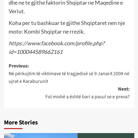
dhe ne te gjithe faktorin Shqiptar ne Maqedine e
Veriut.
Koha per tu bashkuar te gjithe Shqiptaret nen nje
moto: Kombi Shqiptar ne rrezik.
https://www.facebook.com/profile.php?
id=100044589662161
Post
Previous:
Në përkujtim të viktimave të tragjedisë së 9 Janarit 2004 në
navigation
ujrat e Karaburunit
Next:
Fol mixhë a është bari a pasul se e preva?
More Stories