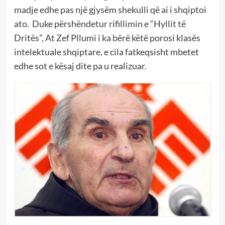
madje edhe pas një gjysëm shekulli që ai i shqiptoi
ato. Duke përshëndetur rifillimin e “Hyllit të
Dritës”, At Zef Pllumi i ka bërë këtë porosi klasës
intelektuale shqiptare, e cila fatkeqsisht mbetet
edhe sot e kësaj dite pa u realizuar.