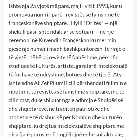
Ishte nja 25 vjetë më parë, maji i vitit 1993, kur u
promovua numri i parë i revistës së famshme të
françeskanëve shqiptarë, “Hylli i Dritës” — një
shekull pasi ishte ndaluar së botuari — në një
ceremoni në Kuvendin Françeskan ku merrnin
pjesë një numër i madh bashkpuntorësh, të rinjë e
të vjetër, të kësaj reviste të famëshme, përshfir
studiues të kulturës, artistë, gazetarë, intelektualë
të fushave të ndryshme, botues dhe të tjerë. Aty
ishte edhe At Zef Pllumi i cili përshëndeti fillimin e
ribotimit të revistës së famshme shqiptare, me të
cilin rast, duke shikuar nga e adhmja e Shqipërisë
dhe shqiptarëve, në traditën patriotike dhe
atdhetare të dashurisë për Kombin dhe kulturën
shqiptare, iu drejtua intelektualëve shqiptarë me
disa fjalë porosie që tingëllojnë edhe sot aktuale,