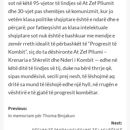
sot në këtë 95-vjetor të lindjes së At Zef Pllumit
dhe 30-vjet pas shembjes së komunizmit, kur jo
vetëm klasa politike shqiptare është e ndarë dhe e
përçarë, por fatkeqsisht as klasa intelektuale
shqiptare sot nuk është e bashkuar me mendje e
zemër rreth idealit të përbashkët të “Progresit të
Kombit”, siç do ta dëshironte At Zef Pllumi –
Krenaria e Shkrelit dhe Nderi i Kombit — edhe në
këtë ditë të lindjes së tij, duke na bërë thrrje që,
sipas mundësisë, secili prej nesh, të lëshojmë aq
dritë sa mund të lëshojë edhe një hyll, në rrugën e
vështirë e të gjatë të progresit kombëtar.
Post
Previous:
In memoriam për Thoma Binjakun
navigation
Next: