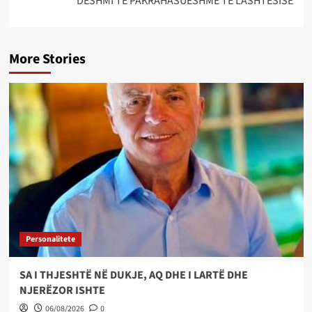
DËSHMI TË PAKRAHASUESHME TË LASHTËSISË
More Stories
Personalitete
SA I THJESHTË NË DUKJE, AQ DHE I LARTË DHE
NJERËZOR ISHTE
06/08/2026
0