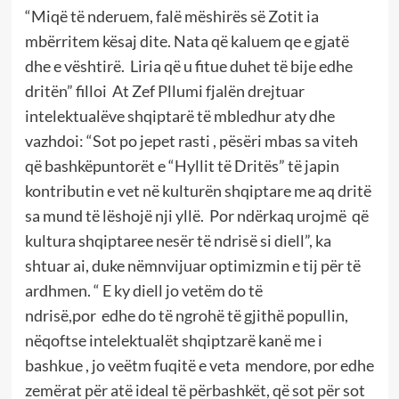
“Miqë të nderuem, falë mëshirës së Zotit ia
mbërritem kësaj dite. Nata që kaluem qe e gjatë
dhe e vështirë. Liria që u fitue duhet të bije edhe
dritën” filloi At Zef Pllumi fjalën drejtuar
intelektualëve shqiptarë të mbledhur aty dhe
vazhdoi: “Sot po jepet rasti , pësëri mbas sa viteh
që bashkëpuntorët e “Hyllit të Dritës” të japin
kontributin e vet në kulturën shqiptare me aq dritë
sa mund të lëshojë nji yllë. Por ndërkaq urojmë që
kultura shqiptaree nesër të ndrisë si diell”, ka
shtuar ai, duke nëmnvijuar optimizmin e tij për të
ardhmen. “ E ky diell jo vetëm do të
ndrisë,por edhe do të ngrohë të gjithë popullin,
nëqoftse intelektualët shqiptzarë kanë me i
bashkue , jo veëtm fuqitë e veta mendore, por edhe
zemërat për atë ideal të përbashkët, që sot për sot