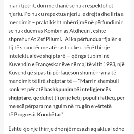
njani tjetrit, don me thanë se nuk respektohet
njeriu. Po nuk u repektua njeriu, e drejta dhe liria e
mendimit – praktikisht mbërrijmë në përfundimin
se nuk duem as Kombin as Atdheun”, është
shprehur At Zef Pllumi. Ai ka përfunduar fjalën e
tij të shkurtër me atë rast duke u bërë thirrje
intelektualëve shqiptarë — që nga tubimi në
Kuvendin e Françeskanëve në maj të vitit 1993, një
Kuvend që sipas tij përfaqëson shumë rryma të
mendimit të lirë shqiptar të — “Marrin shembull
konkret për atë
bashkpunim të inteligjencës
shqiptare
, që duhet t’i prijë këtij populli fatkeq, për
me ecë përpara me ngulm në rrugën e vërtetë
të
Progresit Kombëtar
”.
Është kjo një thirrje dhe një mesazh aq aktual edhe