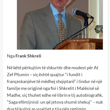
Nga
Frank Shkreli
Në këtë përkujtim të shkurtër dhe modest për At
Zef Pllumin – siç është quajtur “i fundit i
françeskanjëve të mëdhej shqiptarë” i lindur në një
familje me origjinë nga fisi i Shkrelit i Malësisë së
Madhe, siç thuhet edhe në librin e tij autobiografik,
“
Saga e
fëmijnisë
: un
që
jetova
shum
ë
shekuj
” – nuk
dua të kujtoj as vuajtjet e tija nën regjimin