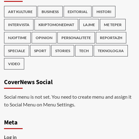
ART KULTURE
BUSINESS
EDITORIAL
HISTORI
INTERVISTA
KRIPTOMONEDHAT
LAJME
ME TEPER
NJOFTIME
OPINION
PERSONALITETE
REPORTAZH
SPECIALE
SPORT
STORIES
TECH
TEKNOLOGJIA
VIDEO
CoverNews Social
Social menu is not set. You need to create menu and assign it
to Social Menu on Menu Settings.
Meta
Log in