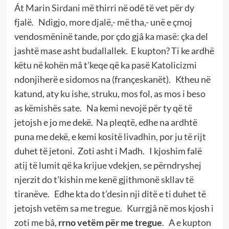
Át
Marin
Sirdani
më thirri në odë të vet për dy
fjalë. Ndigjo, more djalë,- më tha,- unë e çmoj
vendosmëninë tande, por çdo gjâ ka masë: çka del
jashtë mase asht budallallek. E kupton? Ti ke ardhë
këtu në kohën mâ t’keqe që ka pasë Katolicizmi
ndonjiherë e sidomos na (françeskanët). Ktheu në
katund, aty ku ishe, struku, mos fol, as mos i beso
as këmishës sate. Na kemi nevojë për ty që të
jetojsh e jo me dekë. Na pleqtë, edhe na ardhtë
puna me dekë, e kemi kositë livadhin, por ju të rijt
duhet të jetoni. Zoti asht i Madh. I kjoshim falë
atij të lumit që ka krijue vdekjen, se përndryshej
njerzit do t’kishin me kenë gjithmonë skllav të
tiranëve. Edhe kta do t’desin nji ditë e ti duhet të
jetojsh vetëm sa me tregue. Kurrgjâ në mos kjosh i
zoti me bâ,
rrno vetëm për me tregue
. A e kupton