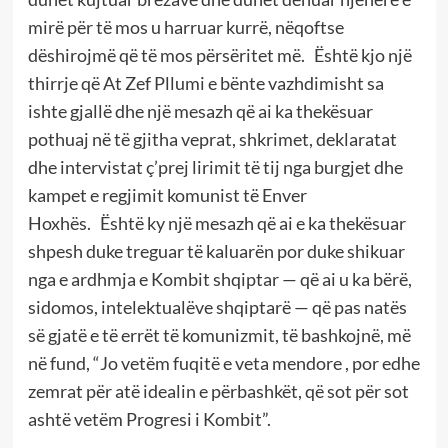
mirë për të mos u harruar kurrë, nëqoftse
dëshirojmë që të mos përsëritet më. Është kjo një
thirrje që At Zef Pllumi e bënte vazhdimisht sa
ishte gjallë dhe një mesazh që ai ka thekësuar
pothuaj në të gjitha veprat, shkrimet, deklaratat
dhe intervistat ç’prej lirimit të tij nga burgjet dhe
kampet e regjimit komunist të Enver
Hoxhës. Është ky një mesazh që ai e ka thekësuar
shpesh duke treguar të kaluarën por duke shikuar
nga e ardhmja e Kombit shqiptar — që ai u ka bërë,
sidomos, intelektualëve shqiptarë — që pas natës
së gjatë e të errët të komunizmit, të bashkojnë, më
në fund, “Jo vetëm fuqitë e veta mendore , por edhe
zemrat për atë idealin e përbashkët, që sot për sot
ashtë vetëm Progresi i Kombit”.