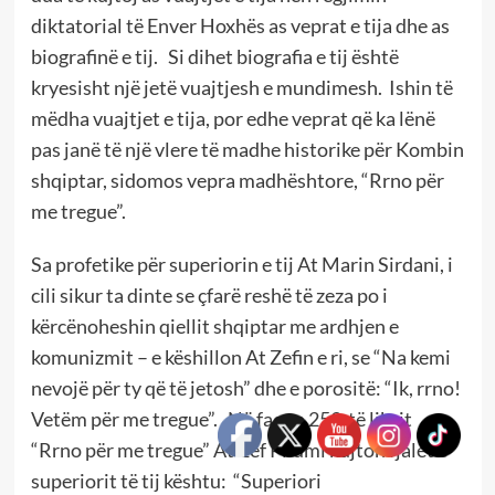
diktatorial të Enver Hoxhës as veprat e tija dhe as
biografinë e tij. Si dihet biografia e tij është
kryesisht një jetë vuajtjesh e mundimesh. Ishin të
mëdha vuajtjet e tija, por edhe veprat që ka lënë
pas janë të një vlere të madhe historike për Kombin
shqiptar, sidomos vepra madhështore, “Rrno për
me tregue”.
Sa profetike për superiorin e tij At Marin Sirdani, i
cili sikur ta dinte se çfarë reshë të zeza po i
kërcënoheshin qiellit shqiptar me ardhjen e
komunizmit – e këshillon At Zefin e ri, se “Na kemi
nevojë për ty që të jetosh” dhe e porositë: “Ik, rrno!
Vetëm për me tregue”. Në faqen 253 të librit
“Rrno për me tregue” At Zef Pllumi kujton fjalët e
superiorit të tij kështu: “Superiori