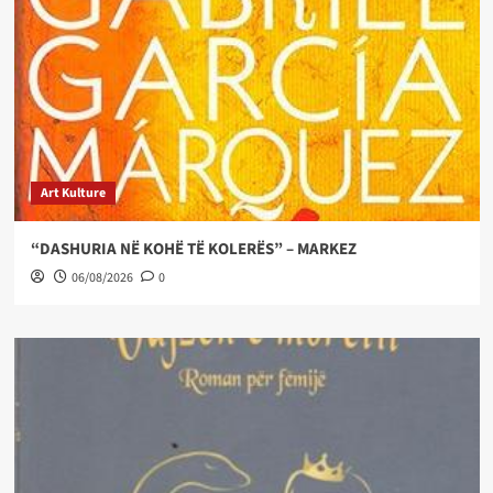
Art Kulture
“DASHURIA NË KOHË TË KOLERËS” – MARKEZ
06/08/2026
0