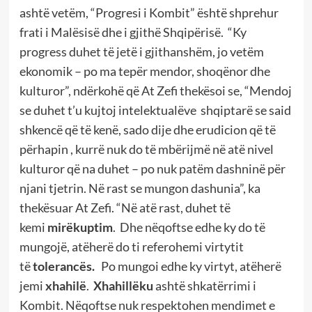
ashtë vetëm, “Progresi i Kombit” është shprehur
frati i Malësisë dhe i gjithë Shqipërisë. “Ky
progress duhet të jetë i gjithanshëm, jo vetëm
ekonomik – po ma tepër mendor, shoqënor dhe
kulturor”, ndërkohë që At Zefi thekësoi se, “Mendoj
se duhet t’u kujtoj intelektualëve shqiptarë se said
shkencë që të kenë, sado dije dhe erudicion që të
përhapin , kurrë nuk do të mbërijmë në atë nivel
kulturor që na duhet – po nuk patëm dashninë për
njani tjetrin. Në rast se mungon dashunia”, ka
thekësuar At Zefi. “Në atë rast, duhet të
kemi
mirëkuptim
. Dhe nëqoftse edhe ky do të
mungojë, atëherë do ti referohemi virtytit
të
tolerancës.
Po mungoi edhe ky virtyt, atëherë
jemi
xhahilë
.
Xhahillëku
ashtë shkatërrimi i
Kombit. Nëqoftse nuk respektohen mendimet e