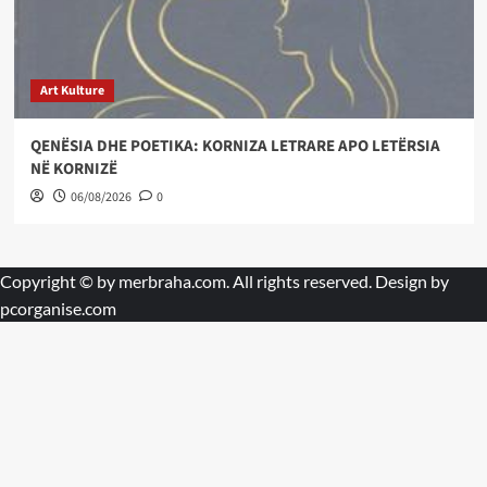
Art Kulture
QENËSIA DHE POETIKA: KORNIZA LETRARE APO LETËRSIA
NË KORNIZË
06/08/2026
0
Copyright © by
merbraha.com
. All rights reserved. Design by
pcorganise.com