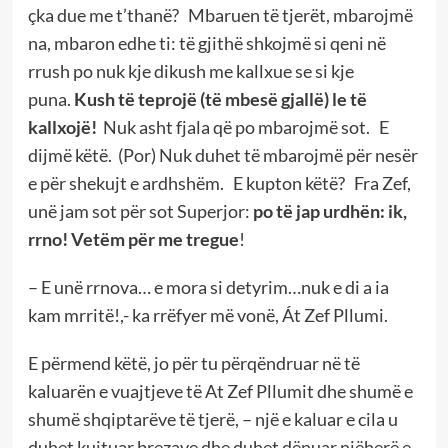
çka due me t’thanë? Mbaruen të tjerët, mbarojmë
na, mbaron edhe ti: të gjithë shkojmë si qeni në
rrush po nuk kje dikush me kallxue se si kje
puna.
Kush të teprojë (të mbesë gjallë) le të
kallxojë!
Nuk asht fjala që po mbarojmë sot. E
dijmë këtë. (Por) Nuk duhet të mbarojmë për nesër
e për shekujt e ardhshëm. E kupton këtë? Fra Zef,
unë jam sot për sot Superjor:
po të jap urdhën: ik,
rrno! Vetëm për me tregue
!
– E unë rrnova… e mora si detyrim…nuk e di a ia
kam mrritë!,- ka rrëfyer më vonë, Át Zef Pllumi.
E përmend këtë, jo për tu përqëndruar në të
kaluarën e vuajtjeve të At Zef Pllumit dhe shumë e
shumë shqiptarëve të tjerë, – një e kaluar e cila u
duhet kujtuar brezave dhe duhet dënuar njëherë e