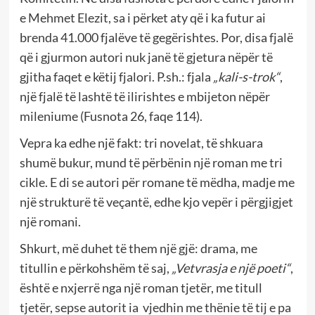
e Mehmet Elezit, sa i përket aty që i ka futur ai
brenda 41.000 fjalëve të gegërishtes. Por, disa fjalë
që i gjurmon autori nuk janë të gjetura nëpër të
gjitha faqet e këtij fjalori. P.sh.: fjala
„kali-s-trok“
,
një fjalë të lashtë të ilirishtes e mbijeton nëpër
mileniume (Fusnota 26, faqe 114).
Vepra ka edhe një fakt: tri novelat, të shkuara
shumë bukur, mund të përbënin një roman me tri
cikle. E di se autori për romane të mëdha, madje me
një strukturë të veçantë, edhe kjo vepër i përgjigjet
një romani.
Shkurt, më duhet të them një gjë: drama, me
titullin e përkohshëm të saj,
„Vetvrasja e një poeti“
,
është e nxjerrë nga një roman tjetër, me titull
tjetër, sepse autorit ia vjedhin me thënie të tij e pa