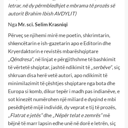
letrar, në dy përmbledhjet e mbrama të prozës së
autorit Brahim Ibish AVDYLIT)
Nga
Mr. sci. Selim Krasniqi
Përveç se njihemi mirë me poetin, shkrimtarin,
shkencëtarin e ish-gazetarin apo e Editorin dhe
Kryerdaktorin e revistës mbarëshqiptare
„Qëndresa“
, në linjat e përgjithshme të bashkimit
të vërtetë shqiptar, jashtë ndikimit të
„serbëve“
, siç
shkruan disa herë vetë autori, apo ndikimit të
minimilazimit të çështjes shqiptare nga bota dhe
Europa si komb, dikur tepër i madh pas indianëve, e
sot kinezët numërohen një miliard e dyqind e mbi
pesëdhjetë mijë individë, dy veprat e tij të prozës,
„Flatrat e jetës“
dhe
„Nëpër telat e zemrës“
më
bëjnë të marr lapsin edhe unë në dorë e letrën, siç