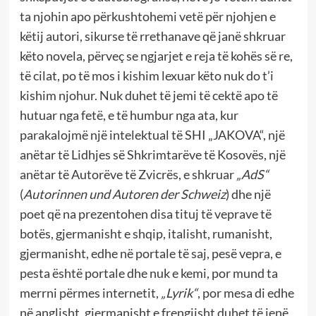
ta njohin apo përkushtohemi vetë për njohjen e
këtij autori, sikurse të rrethanave që janë shkruar
këto novela, përveç se ngjarjet e reja të kohës së re,
të cilat, po të mos i kishim lexuar këto nuk do t’i
kishim njohur. Nuk duhet të jemi të cektë apo të
hutuar nga fetë, e të humbur nga ata, kur
parakalojmë një intelektual të SHI „JAKOVA“, një
anëtar të Lidhjes së Shkrimtarëve të Kosovës, një
anëtar të Autorëve të Zvicrës, e shkruar
„AdS“
(
Autorinnen und Autoren der Schweiz
) dhe një
poet që na prezentohen disa tituj të veprave të
botës, gjermanisht e shqip, italisht, rumanisht,
gjermanisht, edhe në portale të saj, pesë vepra, e
pesta është portale dhe nuk e kemi, por mund ta
merrni përmes internetit,
„Lyrik“
, por mesa di edhe
në anglisht, gjermanisht e frengjisht duhet të jenë