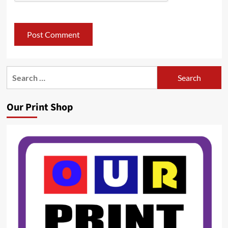
Search
for:
Our Print Shop