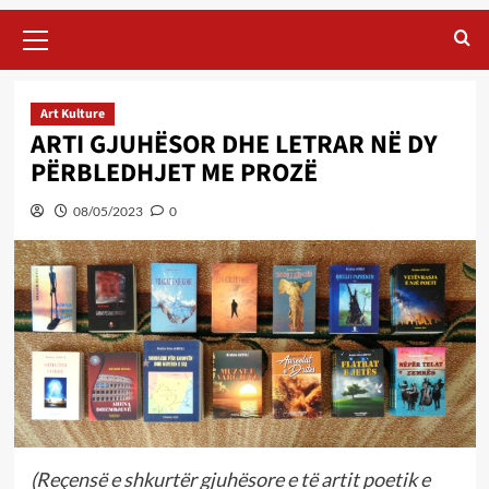
Primary
Menu
Art Kulture
ARTI GJUHËSOR DHE LETRAR NË DY
PËRBLEDHJET ME PROZË
08/05/2023
0
(Reçensë e shkurtër gjuhësore e të artit poetik e