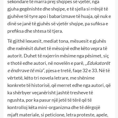
sekondare të marra prej shqipes së vjetër, nga
gjuha gegënishte dhe shqipe, e të sjella si rrënjë të
gjuhëve të tyre apo i babarizmave të huaja, që nuk e
dinë se janë të gjuhës së vjetër shqipe, pa sufiksa e
prefiksa dhe shtesa të tjera.
Të gjithë lexuesit, mediat tona, mësuesit e gjuhës
dhe nxënësit duhet të mësojnë edhe këto vepra të
autorit. Duhet të nxjerrin mësime nga pësimet, siç
e thotë edhe autori, në novelën e parë,
„Edukatorët
e ëndrrave të mia“
, pjesa e tretë, faqe 32 e 33. Në të
vërtetë, këto tri novela letrare, me shënime
konkrete të historisë, që merret edhe nga autori, që
ka shërbyer veçanërisht jashtë tresheve të
ngushta, por ka pasur një jetë të tërë që të
kontrolloj këta mini-organizma dhe të dërgojë
mjaft materiale, si peticione, letra proteste, apele,