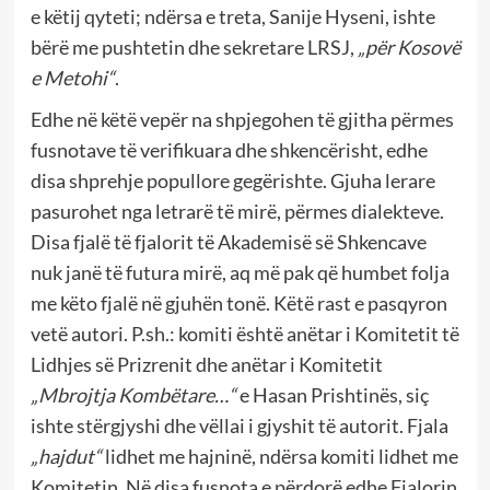
e këtij qyteti; ndërsa e treta, Sanije Hyseni, ishte
bërë me pushtetin dhe sekretare LRSJ,
„për Kosovë
e Metohi“
.
Edhe në këtë vepër na shpjegohen të gjitha përmes
fusnotave të verifikuara dhe shkencërisht, edhe
disa shprehje popullore gegërishte. Gjuha lerare
pasurohet nga letrarë të mirë, përmes dialekteve.
Disa fjalë të fjalorit të Akademisë së Shkencave
nuk janë të futura mirë, aq më pak që humbet folja
me këto fjalë në gjuhën tonë. Këtë rast e pasqyron
vetë autori. P.sh.: komiti është anëtar i Komitetit të
Lidhjes së Prizrenit dhe anëtar i Komitetit
„Mbrojtja Kombëtare…“
e Hasan Prishtinës, siç
ishte stërgjyshi dhe vëllai i gjyshit të autorit. Fjala
„hajdut“
lidhet me hajninë, ndërsa komiti lidhet me
Komitetin. Në disa fusnota e përdorë edhe Fjalorin