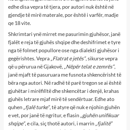
edhe disa vepra të tjera, por autori nuk është në
gjendje të mirë materale, por është i varfër, madje
qe 18 vite.
Shkrimtari ynë mirret me pasurimin gjuhësor, janë
fjalët e reja të gjuhës shqipe dhe deshifrimet e tyre
nga të folmet popullore ose nga dialekti gjuhësor i
gegërishtes. Vepra
„Flatrat e jetës“
, sikurse vepra
që u përurua në Gjakovë,
„Nëpër telat e zemrës“
,
janë mjaft të pasuruara me fusnota shkencërisht të
bëra nga autori. Në radhë të parë tregon se ai është
gjuhëtar i mirëfilltë dhe shkencëtar i denjë, krahas
gjuhës letrare mjaf mirë të sendërtuar. Edhe ato
quhen
„fjalë turke“
, të atyre që nuk e njohin gjuhën
e vet, por janë të ngritur, e flasin
„gjuhën unifikuar
shqipe“
, e cila, siç thotë autori, i marrin
„fjalitë“