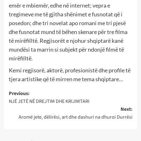
emër e mbiemër, edhe në internet; vepra e
tregimeve me të gjitha shënimet e fusnotat që i
posedon; dhe tri novelat apo romani me tri pjesë
dhe fusnotat mund të bëhen skenare për tre filma
të mirëfilltë. Regjisorët e njohur shqiptarë kanë
mundësi ta marrin si subjekt për ndonjë filmë të
mirëfilltë.
Kemi regjisorë, aktorë, profesionistë dhe profile të
tjera artistike që të mirren me tema shqiptare…
Post
Previous:
NJË JETË NË DREJTIM DHE KRIJIMTARI
navigation
Next:
Aromë jete, dëlirësi, art dhe dashuri na dhuroi Durrësi