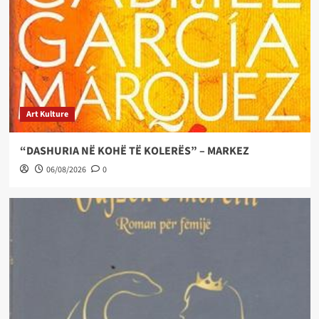
Art Kulture
“DASHURIA NË KOHË TË KOLERËS” – MARKEZ
06/08/2026
0