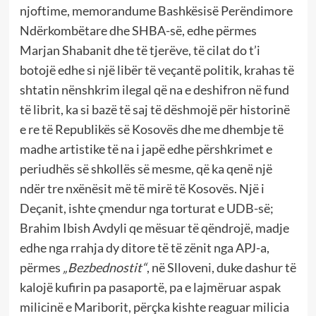
njoftime, memorandume Bashkësisë Perëndimore
Ndërkombëtare dhe SHBA-së, edhe përmes
Marjan Shabanit dhe të tjerëve, të cilat do t’i
botojë edhe si një libër të veçantë politik, krahas të
shtatin nënshkrim ilegal që na e deshifron në fund
të librit, ka si bazë të saj të dëshmojë për historinë
e re të Republikës së Kosovës dhe me dhembje të
madhe artistike të na i japë edhe përshkrimet e
periudhës së shkollës së mesme, që ka qenë një
ndër tre nxënësit më të mirë të Kosovës. Një i
Deçanit, ishte çmendur nga torturat e UDB-së;
Brahim Ibish Avdyli qe mësuar të qëndrojë, madje
edhe nga rrahja dy ditore të të zënit nga APJ-a,
përmes
„Bezbednostit“
, në Slloveni, duke dashur të
kalojë kufirin pa pasaportë, pa e lajmëruar aspak
milicinë e Mariborit, përçka kishte reaguar milicia