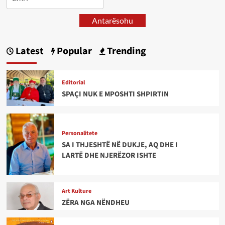
Antarësohu
Latest
Popular
Trending
Editorial
SPAÇI NUK E MPOSHTI SHPIRTIN
Personalitete
SA I THJESHTË NË DUKJE, AQ DHE I
LARTË DHE NJERËZOR ISHTE
Art Kulture
ZËRA NGA NËNDHEU