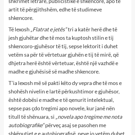
shkrimet letrare, publicistike e shkencore, apo të
artit të përgjithshëm, edhe të studimeve
shkencore.
Të lexosh
„Flatrat e jetës“
tri a katër herë dhe të
jesh gjuhëtar dhe të mos ta kuptosh stilin e tij
shkencoro-gjuhësor të tij, sepse lektorit i duhet
vetëm sa për të vërtetuar gjuhën e tij të mirë, që
dhjetra herë është vërtetuar, është një vazhdë e
madhe e gjuhësisë së madhe shkencore.
T’ia lexosh më së pakti këto dy vepra dhe të mos e
shohësh nivelin e lartë përkushtimor e gjuhësor,
është dobësi e madhe e të qenurit intelektual,
sepse pas çdo tregimi apo novele, kur janë nën
titull të shënuara, si
„novela apo tregime me nota
autobiografike“
përveç asaj se pasohen me
shkëputjet e e autobiografisë, neve jo vetëm duhet