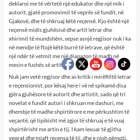
deklaroi me të vërtetë një edukator dhe një mik i
autorit, gjatë promovimit të veprës së fundit, në
Gjakovë, dhe të shkruaj këtë reçensë. Kjo është një
reçensë midis gjuhësisë dhe artit letrar dhe
xhirimit të mundshëm, sepse asnjë regjisor nuk i ka
në mendje të ftojë këtë burrë të letrave, që është
një ndër të vetmit me një diapazon të madh në
mesin e fushës së artit.
Nuk jam vetë regjisor dhe as kritik i mirëfilltë letrar
e reçensionist, por kësaj here i vë në spikamë disa
gjëra gjuhësore të autorit dhe artistit, sado që tri
novelat e fundit autori i shkruan me dashuri, me
dhembje të madhe shpirtërore e me përkushtim të
veçantë, që tipikisht më zgjoi të shkruaj e të vuaj
shpirtërisht me artin e tij. I kam lexuar të gjitha
veprat dhe mjaft reçensa të tij, dhe e njoh qëmoti.