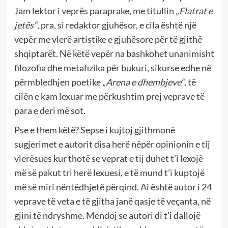
Jam lektor i veprës paraprake, me titullin
„Flatrat e
jetës“
, pra, si redaktor gjuhësor, e cila është një
vepër me vlerë artistike e gjuhësore për të gjithë
shqiptarët. Në këtë vepër na bashkohet unanimisht
filozofia dhe metafizika për bukuri, sikurse edhe në
përmbledhjen poetike
„Arena e dhembjeve“
, të
cilën e kam lexuar me përkushtim prej veprave të
para e deri më sot.
Pse e them këtë? Sepse i kujtoj gjithmonë
sugjerimet e autorit disa herë nëpër opinionin e tij
vlerësues kur thotë se veprat e tij duhet t’i lexojë
më së pakut tri herë lexuesi, e të mund t’i kuptojë
më së miri nëntëdhjetë përqind. Ai është autor i 24
veprave të veta e të gjitha janë qasje të veçanta, në
gjini të ndryshme. Mendoj se autori di t’i dallojë