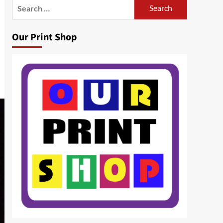
Search
for:
Our Print Shop