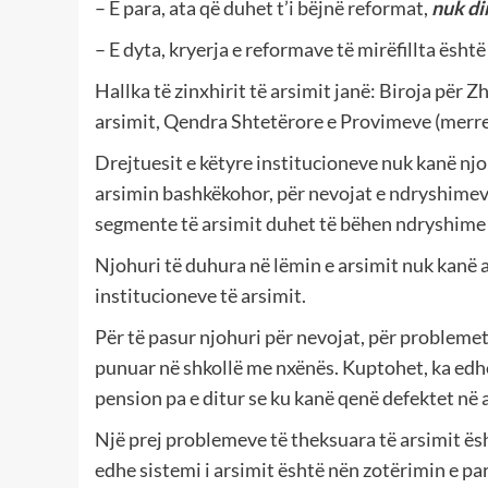
– E para, ata që duhet t’i bëjnë reformat,
nuk din
– E dyta, kryerja e reformave të mirëfillta ësht
Hallka të zinxhirit të arsimit janë: Biroja për Zh
arsimit, Qendra Shtetërore e Provimeve (merre
Drejtuesit e këtyre institucioneve nuk kanë njo
arsimin bashkëkohor, për nevojat e ndryshimeve
segmente të arsimit duhet të bëhen ndryshime 
Njohuri të duhura në lëmin e arsimit nuk kanë 
institucioneve të arsimit.
Për të pasur njohuri për nevojat, për problemet
punuar në shkollë me nxënës. Kuptohet, ka edhe
pension pa e ditur se ku kanë qenë defektet në 
Një prej problemeve të theksuara të arsimit ë
edhe sistemi i arsimit është nën zotërimin e pa