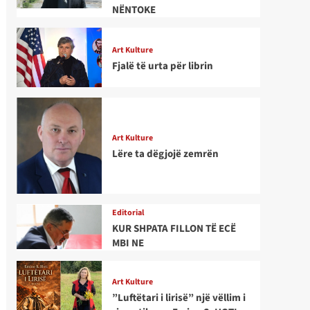
NËNTOKE
Art Kulture
Fjalë të urta për librin
Art Kulture
Lëre ta dëgjojë zemrën
Editorial
KUR SHPATA FILLON TË ECË
MBI NE
Art Kulture
”Luftëtari i lirisë” një vëllim i