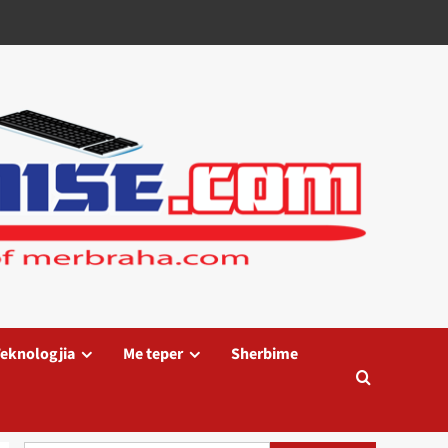
eknologjia
Me teper
Sherbime