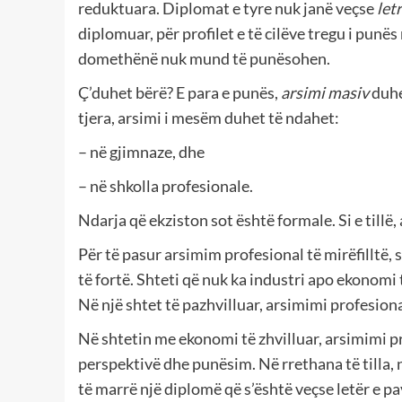
reduktuara. Diplomat e tyre nuk janë veçse
let
diplomuar, për profilet e të cilëve tregu i punës
domethënë nuk mund të punësohen.
Ç’duhet bërë? E para e punës,
arsimi masiv
duhe
tjera, arsimi i mesëm duhet të ndahet:
– në gjimnaze, dhe
– në shkolla profesionale.
Ndarja që ekziston sot është formale. Si e tillë,
Për të pasur arsimim profesional të mirëfilltë, 
të fortë. Shteti që nuk ka industri apo ekonom
Në një shtet të pazhvilluar, arsimimi profesion
Në shtetin me ekonomi të zhvilluar, arsimimi pr
perspektivë dhe punësim. Në rrethana të tilla,
të marrë një diplomë që s’është veçse letër e pa