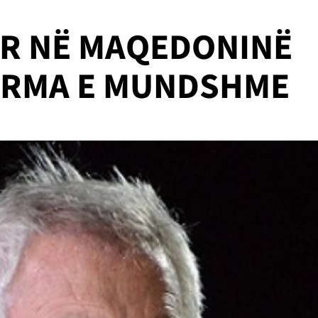
AR NË MAQEDONINË
FORMA E MUNDSHME