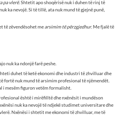
ra pa vlerë
. Shtetit apo shoqërisë nuk i duhen të rinj të
 nuk ka nevojë. Si të tillë, ata nuk mund të gjejnë punë,
t të zëvendësohet me
arsimim të përzgjedhur
. Me fjalë të
 ajo nuk ka ndonjë farë peshe.
shteti duhet të ketë ekonomi dhe industri të zhvilluar dhe
i të fortë nuk mund të arsimim profesional të njëmendët.
al i mesëm figuron vetëm formalisht.
ofesional është i mirëfilltë dhe nxënësit i mundëson
 nxënësi nuk ka nevojë të ndjekë studimet universitare dhe
vlerë. Nxënësi i shtetit me ekonomi të zhvilluar, me të