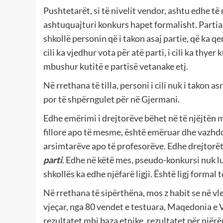
Pushtetarët, si të nivelit vendor, ashtu edhe të
ashtuquajturi konkurs hapet formalisht. Partia
shkollë personin që i takon asaj partie, që ka qenë
cili ka vjedhur vota për atë parti, i cili ka thyer 
mbushur kutitë e partisë vetanake etj.
Në rrethana të tilla, personi i cili nuk i takon 
por të shpërngulet për në Gjermani.
Edhe emërimi i drejtorëve bëhet në të njëjtën m
fillore apo të mesme, është emëruar dhe vazhdon
arsimtarëve apo të profesorëve. Edhe drejtorë
parti
. Edhe në këtë mes, pseudo-konkursi nuk lu
shkollës ka edhe njëfarë ligji. Është ligj formal t
Në rrethana të sipërthëna, mos z habit se në v
vjeçar, nga 80 vendet e testuara, Maqedonia e Ve
rezultatet mbi baza etnike, rezultatet për njërë