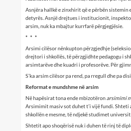
Asnjëra hallkë e zinxhirit që e përbën sistemin 
detyrës. Asnjë drejtues i institucionit, inspektor
arsim, nuk ka mbajtur kurrfarë përgjegjësie.
* * *
Arsimi cilësor nënkupton përzgjedhje (seleksion
drejtori i shkollës, të përzgjidhte pedagogu i sh
arsimtarëve dhe kuadri i profesorëve. Për gjim
S’ka arsim cilësor pa rend, pa rregull dhe pa disi
Reformat e mundshme në arsim
Në hapësirat tona ende mbizotëron
arsimimi 
Arsimimit masiv sot duhet t’i vijë fundi. Shteti
shkollën e mesme, të ndjekë studimet universita
Shtetit apo shoqërisë nuk i duhen të rinj të dip