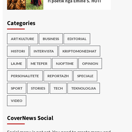
ri poetik nga Emine S. HOTI
Categories
ART KULTURE
BUSINESS
EDITORIAL
HISTORI
INTERVISTA
KRIPTOMONEDHAT
LAJME
ME TEPER
NJOFTIME
OPINION
PERSONALITETE
REPORTAZH
SPECIALE
SPORT
STORIES
TECH
TEKNOLOGJIA
VIDEO
CoverNews Social
Social menu is not set. You need to create menu and