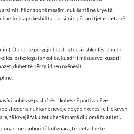
e arsimit, fillor apo të mesëm, nuk është në krye të
 i arsimit apo këshilltar i arsimit, për arritjet e ulëta në
im). Duhet të përzgjidhet drejtuesi i shkollës, d.m.th.
kollës, psikologu i shkollës, kuadri i mësuesve, kuadri i
nazet, duhet të përzgjidhen nxënësit.
plinë.
masiv
i kohës së pasluftës, i kohës së partizanëve.
 apo shoqëria nuk kanë nevojë që çdo nxënës i cili e kryen
re, të kryejë fakultet dhe të marrë diplomë fakulteti.
lomuar, me njohuri të kufizuara, të ulëta dhe të