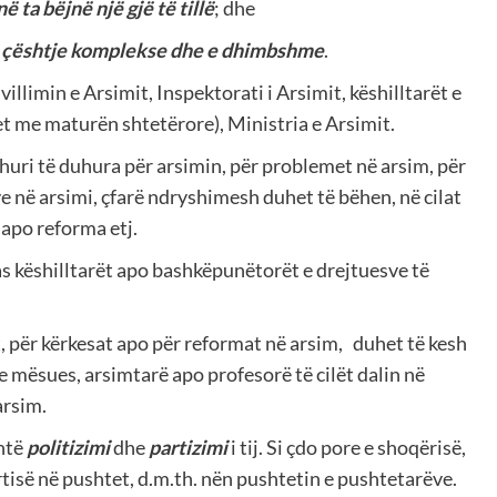
ë ta bëjnë një gjë të tillë
; dhe
ë
çështje komplekse dhe e dhimbshme
.
villimin e Arsimit, Inspektorati i Arsimit, këshilltarët e
t me maturën shtetërore), Ministria e Arsimit.
huri të duhura për arsimin, për problemet në arsim, për
 në arsimi, çfarë ndryshimesh duhet të bëhen, në cilat
apo reforma etj.
as këshilltarët apo bashkëpunëtorët e drejtuesve të
, për kërkesat apo për reformat në arsim, duhet të kesh
 mësues, arsimtarë apo profesorë të cilët dalin në
arsim.
shtë
politizimi
dhe
partizimi
i tij. Si çdo pore e shoqërisë,
rtisë në pushtet, d.m.th. nën pushtetin e pushtetarëve.