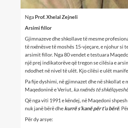
Nga
Prof. Xhelal Zejneli
Arsimi fillor
Gjimnazeve dhe shkollave të mesme profesiona
të nxënësve të moshës 15-vjeçare, e njohur si 
arsimit fillor. Nga 80 vendet e testuara Maqedo
një prej indikatorëve që tregon se cilësia e ars
ndodhet në nivel të ulët. Kjo cilësi e ulët man
Pa fije dyshimi, në gjimnazet dhe në shkollat 
Maqedoninë e Veriut,
ka nxënës të shkëlqyesh
Që nga viti
1991 e këndej, në Maqedoni shpesh 
nuk janë bërë dhe
kurrë s’kanë për t’u bërë
. Pë
Për dy arsye: