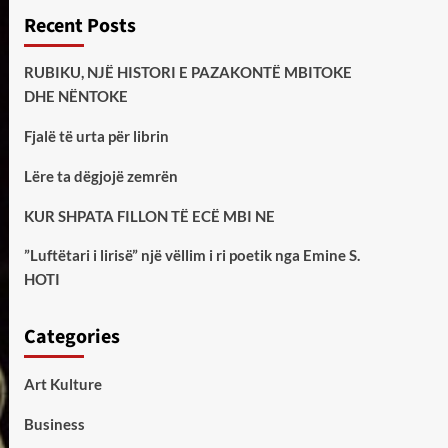
Recent Posts
RUBIKU, NJË HISTORI E PAZAKONTË MBITOKE
DHE NËNTOKE
Fjalë të urta për librin
Lëre ta dëgjojë zemrën
KUR SHPATA FILLON TË ECË MBI NE
”Luftëtari i lirisë” një vëllim i ri poetik nga Emine S.
HOTI
Categories
Art Kulture
Business