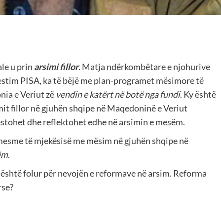
le u prin
arsimi fillor
. Matja ndërkombëtare e njohurive
testim PISA, ka të bëjë me plan-programet mësimore të
nia e Veriut zë
vendin e katërt në botë nga fundi
. Ky është
imit fillor në gjuhën shqipe në Maqedoninë e Veriut
ifestohet dhe reflektohet edhe në arsimin e mesëm.
e mesme të mjekësisë me mësim në gjuhën shqipe në
ëm
.
është folur për nevojën e reformave në arsim. Reforma
rse?