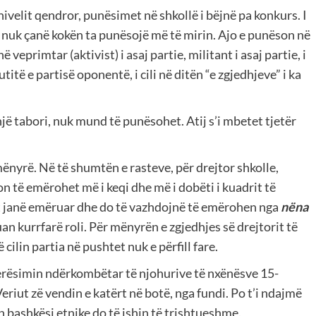
 nivelit qendror, punësimet në shkollë i bëjnë pa konkurs. I
 nuk çanë kokën ta punësojë më të mirin. Ajo e punëson në
 veprimtar (aktivist) i asaj partie, militant i asaj partie, i
kutitë e partisë oponentë, i cili në ditën “e zgjedhjeve” i ka
asnjë tabori, nuk mund të punësohet. Atij s’i mbetet tjetër
ënyrë. Në të shumtën e rasteve, për drejtor shkolle,
 të emërohet më i keqi dhe më i dobëti i kuadrit të
t janë emëruar dhe do të vazhdojnë të emërohen nga
nëna
an kurrfarë roli. Për mënyrën e zgjedhjes së drejtorit të
ë cilin partia në pushtet nuk e përfill fare.
lerësimin ndërkombëtar të njohurive të nxënësve 15-
riut zë vendin e katërt në botë, nga fundi. Po t’i ndajmë
n bashkësi etnike do të ishin të trishtueshme.