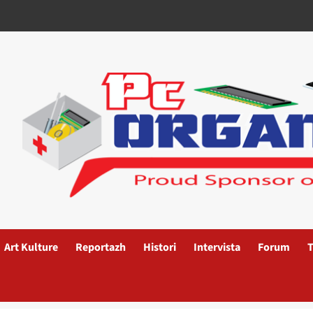
Art Kulture
Reportazh
Histori
Intervista
Forum
T