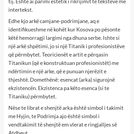
tij. Është ai parimi estetik i rikrijimit të teksteve me
intertekst.
Edhe kjo arkë camjane-podrimjane, aq e
identifikueshme në kohët kur Kosova po pësonte
këtë hemorragji largimi nga dhuna serbe. Ishte si
një arkë shpëtimi, jo si një Titanik i profesionistëve
që përmbytet. Teoricienët e artit e përqasin
Titanikun (që e konstruktuan profesionistët) me
ndërtimin e një arke, që e punuan njerëzit e
thjeshtë. Domethënë: esencat (arka) sigurojnë
ekzistencën. Ekzistenca pa këto esenca (si te
Titaniku) përmbytet.
Nëse te librat e shenjtë arka është simbol i takimit
me Hyjin, te Podrimja ajo është simbol i
vendtakimit të shenjtë em vlerat e ringjalljes së
Atdheut.