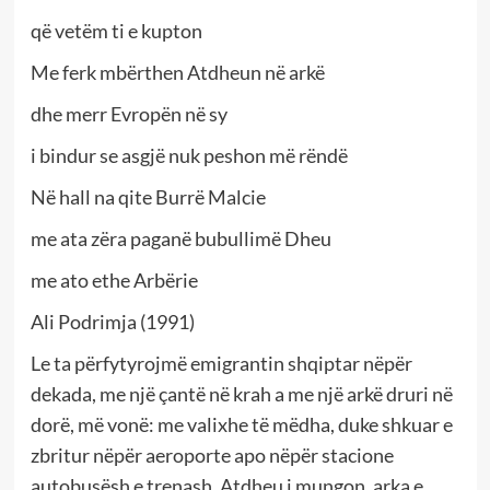
që vetëm ti e kupton
Me ferk mbërthen Atdheun në arkë
dhe merr Evropën në sy
i bindur se asgjë nuk peshon më rëndë
Në hall na qite Burrë Malcie
me ata zëra paganë bubullimë Dheu
me ato ethe Arbërie
Ali Podrimja (1991)
Le ta përfytyrojmë emigrantin shqiptar nëpër
dekada, me një çantë në krah a me një arkë druri në
dorë, më vonë: me valixhe të mëdha, duke shkuar e
zbritur nëpër aeroporte apo nëpër stacione
autobusësh e trenash. Atdheu i mungon, arka e