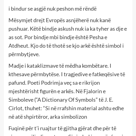
i bindur se asgjë nuk peshon më rëndë
Mësymjet drejt Evropës asnjëherë nuk kanë
pushuar. Këtë bindje askush nuk ia ka tyher as dje e
as sot. Por bindje mbi bindje është Pesha e
Atdheut. Kjo do të thotë se kjo arkë është simbol i
përmbytjeve.
Madje i kataklizmave të mëdha kombëtare. I
kthesave përmbytëse. I tragjedive e fatkeqësive të
pafund. Poeti Podrimja veç sa e rikrijon
mjeshtërisht figurën e arkës. Në Fjalorin e
Simboleve (“A Dictionary Of Symbols” të J. E.
Cirlot, thuhet: “Si në rrafshin material ashtu edhe
në atë shpirtëror, arka simbolizon
Fuqinë për t’i ruajtur të gjitha gjërat dhe për të