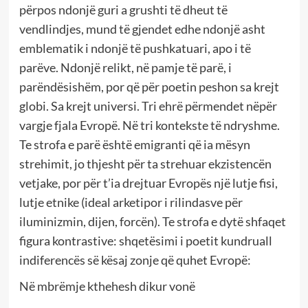
përpos ndonjë guri a grushti të dheut të
vendlindjes, mund të gjendet edhe ndonjë asht
emblematik i ndonjë të pushkatuari, apo i të
parëve. Ndonjë relikt, në pamje të parë, i
parëndësishëm, por që për poetin peshon sa krejt
globi. Sa krejt universi. Tri ehrë përmendet nëpër
vargje fjala Evropë. Në tri kontekste të ndryshme.
Te strofa e parë është emigranti që ia mësyn
strehimit, jo thjesht për ta strehuar ekzistencën
vetjake, por për t’ia drejtuar Evropës një lutje fisi,
lutje etnike (ideal arketipor i rilindasve për
iluminizmin, dijen, forcën). Te strofa e dytë shfaqet
figura kontrastive: shqetësimi i poetit kundruall
indiferencës së kësaj zonje që quhet Evropë:
Në mbrëmje kthehesh dikur vonë