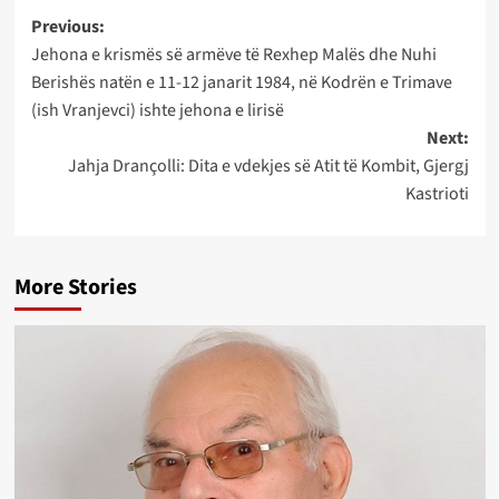
Post
Previous:
Jehona e krismës së armëve të Rexhep Malës dhe Nuhi
navigation
Berishës natën e 11-12 janarit 1984, në Kodrën e Trimave
(ish Vranjevci) ishte jehona e lirisë
Next:
Jahja Drançolli: Dita e vdekjes së Atit të Kombit, Gjergj
Kastrioti
More Stories