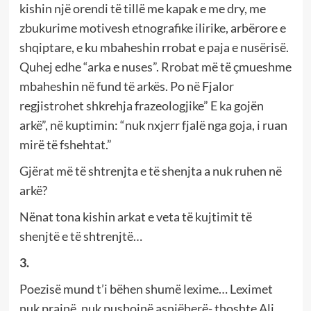
kishin një orendi të tillë me kapak e me dry, me
zbukurime motivesh etnografike ilirike, arbërore e
shqiptare, e ku mbaheshin rrobat e paja e nusërisë.
Quhej edhe “arka e nuses”. Rrobat më të çmueshme
mbaheshin në fund të arkës. Po në Fjalor
regjistrohet shkrehja frazeologjike” E ka gojën
arkë”, në kuptimin: “nuk nxjerr fjalë nga goja, i ruan
mirë të fshehtat.”
Gjërat më të shtrenjta e të shenjta a nuk ruhen në
arkë?
Nënat tona kishin arkat e veta të kujtimit të
shenjtë e të shtrenjtë…
3.
Poezisë mund t’i bëhen shumë lexime… Leximet
nuk prajnë, nuk pushojnë asnjëherë- thoshte Ali