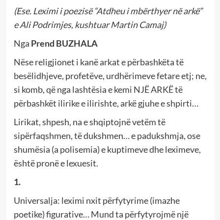
(Ese. Leximi i poezisë “Atdheu i mbërthyer në arkë”
e Ali Podrimjes, kushtuar Martin Camaj)
Nga
Prend BUZHALA
Nëse religjionet i kanë arkat e përbashkëta të
besëlidhjeve, profetëve, urdhërimeve fetare etj; ne,
si komb, që nga lashtësia e kemi NJË ARKË të
përbashkët ilirike e ilirishte, arkë gjuhe e shpirti…
Lirikat, shpesh, na e shqiptojnë vetëm të
sipërfaqshmen, të dukshmen… e padukshmja, ose
shumësia (a polisemia) e kuptimeve dhe leximeve,
është pronë e lexuesit.
1.
Universalja: leximi nxit përfytyrime (imazhe
poetike) figurative… Mund ta përfytyrojmë një