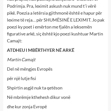
Podrimja. Pra, leximit askush nuk mund t’i vërë
pikë. Poezia a letërsia gjithmonë është e hapur për
lexime të reja… për SHUMËSINË E LEXIMIT. Jo pak
poezi ky poet i emërton me fjalën a leksemën
figurative arkë, siç është kjo poezi kushtuar Martin
Camajt:
ATDHEU I MBËRTHYER NË ARKË
Martin Camajt
Del në mëngjes Evropës
për një lutje fisi
Shpirtin asgjë nuk ta qetëson
Në mbrëmje kthehesh dikur vonë
dhe kur zonja Evropë