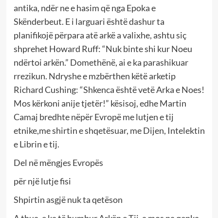
antika, ndër ne e hasim që nga Epoka e
Skënderbeut. E i larguari është dashur ta
planifikojë përpara atë arkë a valixhe, ashtu siç
shprehet Howard Ruff: “Nuk binte shi kur Noeu
ndërtoi arkën.” Domethënë, ai e ka parashikuar
rrezikun. Ndryshe e mzbërthen këtë arketip
Richard Cushing: “Shkenca është vetë Arka e Noes!
Mos kërkoni anije tjetër!” kësisoj, edhe Martin
Camaj bredhte nëpër Evropë me lutjen e tij
etnike,me shirtin e shqetësuar, me Dijen, Intelektin
e Librin e tij.
Del në mëngjes Evropës
për një lutje fisi
Shpirtin asgjë nuk ta qetëson