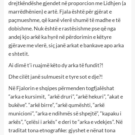
drejtkëndëshe gjendet në proporcion me Lidhjen (a
marrëdhënien) e artë. Fjala është për gjërat e
paçmueshme, që kanë vlerë shumë të madhe e të
dobishme. Nuk është e rastësishme pse që nga
andej kjo arkë ka hyrë në përdorimin e këtyre
gjërave me vlerë, siç janë arkat e bankave apo arka
e shtetit.
Ai dimë t’i ruajmë këto dy arka të fundit?!
Dhe cilët janë sulmuesit e tyre sot e dje?!
Në Fjalorin e shqipes përmenden togfjalëshat
“arka e kursimit, “arkë druri”, “arkë hekuri”, “akat e
bukëve”. “arkë birre”, “arkë qumështi, “arkë
municioni”, “arka e ndihmës së shpejtë”, “kapaku i
arkës”, “çelësi i arkës” e deri te “arka e vdekjes”. Në
traditat tona etnografike: gjyshet e nënat tona