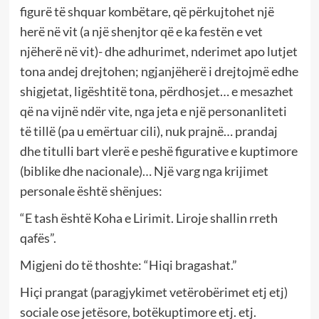
figurë të shquar kombëtare, që përkujtohet një
herë në vit (a një shenjtor që e ka festën e vet
njëherë në vit)- dhe adhurimet, nderimet apo lutjet
tona andej drejtohen; ngjanjëherë i drejtojmë edhe
shigjetat, ligështitë tona, përdhosjet… e mesazhet
që na vijnë ndër vite, nga jeta e një personanliteti
të tillë (pa u emërtuar cili), nuk prajnë… prandaj
dhe titulli bart vlerë e peshë figurative e kuptimore
(biblike dhe nacionale)… Një varg nga krijimet
personale është shënjues:
“E tash është Koha e Lirimit. Liroje shallin rreth
qafës”.
Migjeni do të thoshte: “Hiqi bragashat.”
Hiçi prangat (paragjykimet vetërobërimet etj etj)
sociale ose jetësore, botëkuptimore etj. etj.