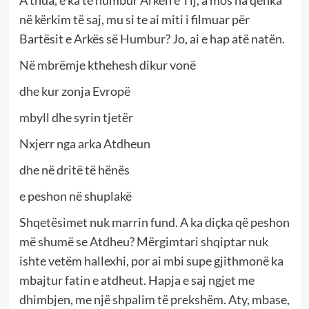
A thua, e ka të humbur Arkën e Tij, a mos na qenka
në kërkim të saj, mu si te ai miti i filmuar për
Bartësit e Arkës së Humbur? Jo, ai e hap atë natën.
Në mbrëmje kthehesh dikur vonë
dhe kur zonja Evropë
mbyll dhe syrin tjetër
Nxjerr nga arka Atdheun
dhe në dritë të hënës
e peshon në shuplakë
Shqetësimet nuk marrin fund. A ka diçka që peshon
më shumë se Atdheu? Mërgimtari shqiptar nuk
ishte vetëm hallexhi, por ai mbi supe gjithmonë ka
mbajtur fatin e atdheut. Hapja e saj ngjet me
dhimbjen, me një shpalim të prekshëm. Aty, mbase,