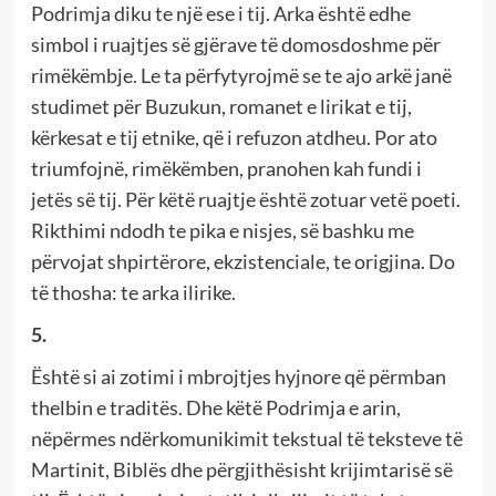
Podrimja diku te një ese i tij. Arka është edhe
simbol i ruajtjes së gjërave të domosdoshme për
rimëkëmbje. Le ta përfytyrojmë se te ajo arkë janë
studimet për Buzukun, romanet e lirikat e tij,
kërkesat e tij etnike, që i refuzon atdheu. Por ato
triumfojnë, rimëkëmben, pranohen kah fundi i
jetës së tij. Për këtë ruajtje është zotuar vetë poeti.
Rikthimi ndodh te pika e nisjes, së bashku me
përvojat shpirtërore, ekzistenciale, te origjina. Do
të thosha: te arka ilirike.
5.
Është si ai zotimi i mbrojtjes hyjnore që përmban
thelbin e traditës. Dhe këtë Podrimja e arin,
nëpërmes ndërkomunikimit tekstual të teksteve të
Martinit, Biblës dhe përgjithësisht krijimtarisë së