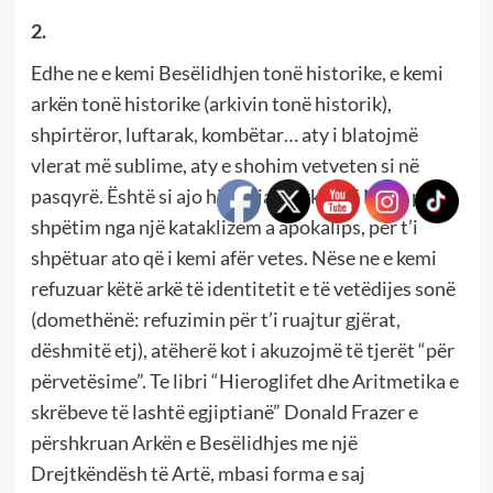
2.
Edhe ne e kemi Besëlidhjen tonë historike, e kemi
arkën tonë historike (arkivin tonë historik),
shpirtëror, luftarak, kombëtar… aty i blatojmë
vlerat më sublime, aty e shohim vetveten si në
pasqyrë. Është si ajo historia e Arkës së Noes për
shpëtim nga një kataklizëm a apokalips, për t’i
shpëtuar ato që i kemi afër vetes. Nëse ne e kemi
refuzuar këtë arkë të identitetit e të vetëdijes sonë
(domethënë: refuzimin për t’i ruajtur gjërat,
dëshmitë etj), atëherë kot i akuzojmë të tjerët “për
përvetësime”. Te libri “Hieroglifet dhe Aritmetika e
skrëbeve të lashtë egjiptianë” Donald Frazer e
përshkruan Arkën e Besëlidhjes me një
Drejtkëndësh të Artë, mbasi forma e saj