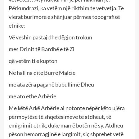
Përkundrazi, ka vetëm një rikthim te vetvetja. Te
vlerat burimore e shënjuar përmes topografisë
etnike:
Vë veshin pastaj dhe dëgjon trokun
mes Drinit të Bardhë e të Zi
që vetëm ti e kupton
Në hall na qite Burrë Malcie
me ata zëra paganë bubullimë Dheu
me ato ethe Arbërie
Me këtë Arkë Arbërie ai notonte nëpër këto ujëra
përmbytëse të shqetësimeve të atdheut, të
emigrimit etnik, duke marrë botën në sy. Atdheu
pëson hemorragjinë e largimit, siç shprehet vetë