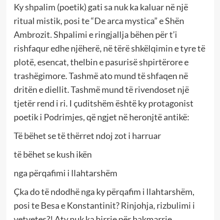
Ky shpalim (poetik) gati sa nuk ka kaluar në një
ritual mistik, posi te “De arca mystica” e Shën
Ambrozit. Shpalimi e ringjallja bëhen për t’i
rishfaqur edhe njëherë, në tërë shkëlqimin e tyre të
plotë, esencat, thelbin e pasurisë shpirtërore e
trashëgimore. Tashmë ato mund të shfaqen në
dritën e diellit. Tashmë mund të rivendoset një
tjetër rend i ri. I çuditshëm është ky protagonist
poetik i Podrimjes, që ngjet në heronjtë antikë:
Të bëhet se të thërret ndoj zot i harruar
të bëhet se kush ikën
nga përqafimi i llahtarshëm
Çka do të ndodhë nga ky përqafim i llahtarshëm,
posi te Besa e Konstantinit? Rinjohja, rizbulimi i
vetvetes?! Aty nuk ka hirrje për hakmarrje.