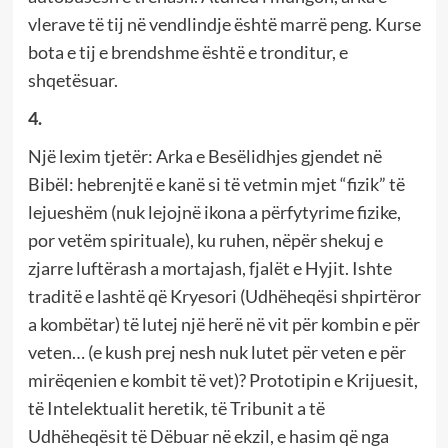
vlerave të tij në vendlindje është marrë peng. Kurse
bota e tij e brendshme është e tronditur, e
shqetësuar.
4.
Një lexim tjetër: Arka e Besëlidhjes gjendet në
Bibël: hebrenjtë e kanë si të vetmin mjet “fizik” të
lejueshëm (nuk lejojnë ikona a përfytyrime fizike,
por vetëm spirituale), ku ruhen, nëpër shekuj e
zjarre luftërash a mortajash, fjalët e Hyjit. Ishte
traditë e lashtë që Kryesori (Udhëheqësi shpirtëror
a kombëtar) të lutej një herë në vit për kombin e për
veten… (e kush prej nesh nuk lutet për veten e për
mirëqenien e kombit të vet)? Prototipin e Krijuesit,
të Intelektualit heretik, të Tribunit a të
Udhëheqësit të Dëbuar në ekzil, e hasim që nga