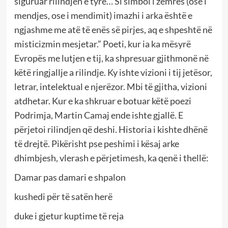
siguruar rilindjen e tyre… Si simbol i zemrës (ose i
mendjes, ose i mendimit) imazhi i arka është e
ngjashme me atë të enës së pirjes, aq e shpeshtë në
misticizmin mesjetar.” Poeti, kur ia ka mësyrë
Evropës me lutjen e tij, ka shpresuar gjithmonë në
këtë ringjallje a rilindje. Ky ishte vizioni i tij jetësor,
letrar, intelektual e njerëzor. Mbi të gjitha, vizioni
atdhetar. Kur e ka shkruar e botuar këtë poezi
Podrimja, Martin Camaj ende ishte gjallë. E
përjetoi rilindjen që deshi. Historia i kishte dhënë
të drejtë. Pikërisht pse peshimi i kësaj arke
dhimbjesh, vlerash e përjetimesh, ka qenë i thellë:
Damar pas damari e shpalon
kushedi për të satën herë
duke i gjetur kuptime të reja