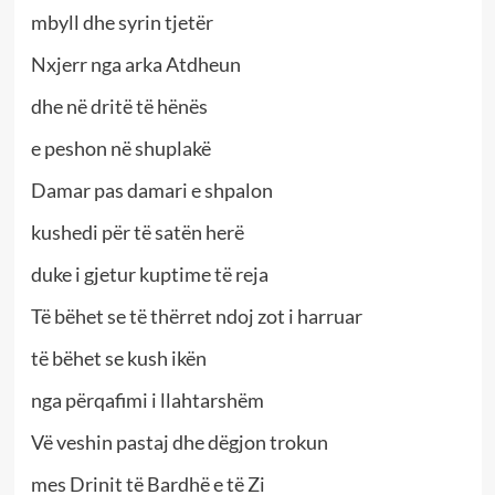
mbyll dhe syrin tjetër
Nxjerr nga arka Atdheun
dhe në dritë të hënës
e peshon në shuplakë
Damar pas damari e shpalon
kushedi për të satën herë
duke i gjetur kuptime të reja
Të bëhet se të thërret ndoj zot i harruar
të bëhet se kush ikën
nga përqafimi i llahtarshëm
Vë veshin pastaj dhe dëgjon trokun
mes Drinit të Bardhë e të Zi