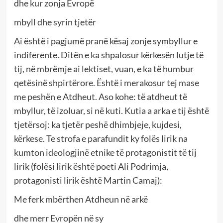
dhe kur zonja Evropë
mbyll dhe syrin tjetër
Ai është i pagjumë pranë kësaj zonje symbyllur e
indiferente. Ditën e ka shpalosur kërkesën lutje të
tij, në mbrëmje ai lektiset, vuan, e ka të humbur
qetësinë shpirtërore. Është i merakosur tej mase
me peshën e Atdheut. Aso kohe: të atdheut të
mbyllur, të izoluar, si në kuti. Kutia a arka e tij është
tjetërsoj: ka tjetër peshë dhimbjeje, kujdesi,
kërkese. Te strofa e parafundit ky folës lirik na
kumton ideologjinë etnike të protagonistit të tij
lirik (folësi lirik është poeti Ali Podrimja,
protagonisti lirik është Martin Camaj):
Me ferk mbërthen Atdheun në arkë
dhe merr Evropën në sy