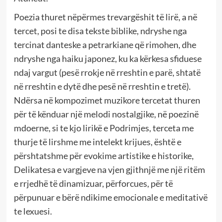
Poezia thuret nëpërmes trevargëshit të lirë, a në
tercet, posi te disa tekste biblike, ndryshe nga
tercinat danteske a petrarkiane që rimohen, dhe
ndryshe nga haiku japonez, ku ka kërkesa sfiduese
ndaj vargut (pesë rrokje në rreshtin e parë, shtatë
në rreshtin e dytë dhe pesë në rreshtin e tretë).
Ndërsa në kompozimet muzikore tercetat thuren
për të kënduar një melodi nostalgjike, në poezinë
mdoerne, si te kjo lirikë e Podrimjes, terceta me
thurje të lirshme me intelekt krijues, është e
përshtatshme për evokime artistike e historike,
Delikatesa e vargjeve na vjen gjithnjë me një ritëm
e rrjedhë të dinamizuar, përforcues, për të
përpunuar e bërë ndikime emocionale e meditativë
te lexuesi.