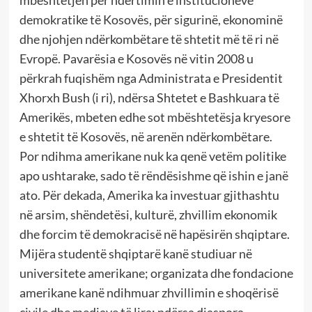
demokratike të Kosovës, për sigurinë, ekonominë
dhe njohjen ndërkombëtare të shtetit më të ri në
Evropë. Pavarësia e Kosovës në vitin 2008 u
përkrah fuqishëm nga Administrata e Presidentit
Xhorxh Bush (i ri), ndërsa Shtetet e Bashkuara të
Amerikës, mbeten edhe sot mbështetësja kryesore
e shtetit të Kosovës, në arenën ndërkombëtare.
Por ndihma amerikane nuk ka qenë vetëm politike
apo ushtarake, sado të rëndësishme që ishin e janë
ato. Për dekada, Amerika ka investuar gjithashtu
në arsim, shëndetësi, kulturë, zhvillim ekonomik
dhe forcim të demokracisë në hapësirën shqiptare.
Mijëra studentë shqiptarë kanë studiuar në
universitete amerikane; organizata dhe fondacione
amerikane kanë ndihmuar zhvillimin e shoqërisë
civile dhe mediave të lira; ndërsa diaspora