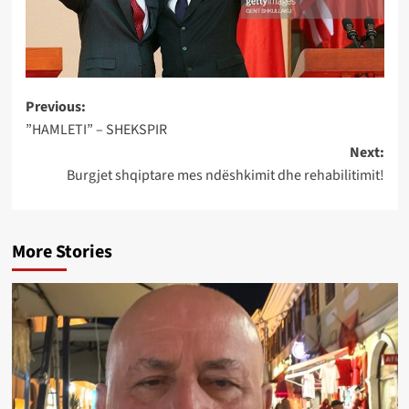
Post
Previous:
”HAMLETI” – SHEKSPIR
navigation
Next:
Burgjet shqiptare mes ndëshkimit dhe rehabilitimit!
More Stories