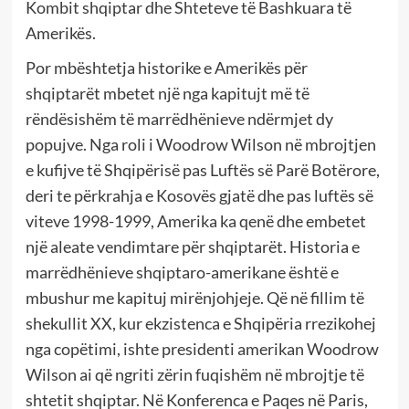
Kombit shqiptar dhe Shteteve të Bashkuara të
Amerikës.
Por mbështetja historike e Amerikës për
shqiptarët mbetet një nga kapitujt më të
rëndësishëm të marrëdhënieve ndërmjet dy
popujve. Nga roli i Woodrow Wilson në mbrojtjen
e kufijve të Shqipërisë pas Luftës së Parë Botërore,
deri te përkrahja e Kosovës gjatë dhe pas luftës së
viteve 1998-1999, Amerika ka qenë dhe embetet
një aleate vendimtare për shqiptarët. Historia e
marrëdhënieve shqiptaro-amerikane është e
mbushur me kapituj mirënjohjeje. Që në fillim të
shekullit XX, kur ekzistenca e Shqipëria rrezikohej
nga copëtimi, ishte presidenti amerikan Woodrow
Wilson ai që ngriti zërin fuqishëm në mbrojtje të
shtetit shqiptar. Në Konferenca e Paqes në Paris,