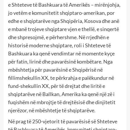
e Shteteve të Bashkuara të Amerikës – mirënjohja,
jo vetëm e komunitetit shqiptaro-amerikan, por
edhe e shqiptarëve nga Shqipëria, Kosova dhe anë
e mbanë trojeve shqiptare vjen e thellë, e sinqertë
dhe shpresojmë, e përhershme. Në rrjedhën e
historisë moderne shqiptare, roli i Shteteve të
Bashkuara ka qenë vendimtar në momente kyçe
për fatin, lirinë dhe pavarësinë kombëtare. Nga
mbështetja për pavarësinë e Shqipërisë në
fillimshekullin XX, te përkrahja e palëkundur në
fund-shekullin XX, për të drejtat dhe liritë e
shqiptarëve në Ballkan, Amerika ka qenë një zë i
fuqishëm në mbrojtje të drejtësisë dhe dinjitetit
njerëzor, në mbështetje të shqiptarëve.
Në prag të 250-vjetorit të pavarësisë së Shteteve
të Bashkuara të Amerikës, komuniteti shqiptaro-