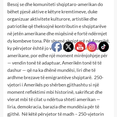
Besoj se dhe komuniteti shqiptaro-amerikan do
bëhet pjesë aktive e këtyre kremtimeve, duke
organizuar aktivitete kulturore, artistike dhe
patriotike që theksojnë kontributin e shqiptarëve
në jetën amerikane dhe miqësinë e fortë ndërmjet
dy kombeve tona. Për shumë shqiptarë në Amerikë,
ky përvjetor është jo vetëm një festë kombëtare
amerikane, por edhe një moment mirënjohjeje për
— vendin tonë të adaptuar, Amerikën tonë të të
dashur — që na ka dhënë mundësi, liri dhe të
ardhme brezave të emigrantëve shqiptarë. 250-
vjetori i Amerikës po shërben gjithashtu si një
moment reflektimi mbi historinë, sakrificat dhe
vlerat mbi të cilat u ndërtua shteti amerikan —
liria, demokracia, barazia dhe mundësia për të
gjithë. Në këtë përvjetor të madh – 250-vjetorin