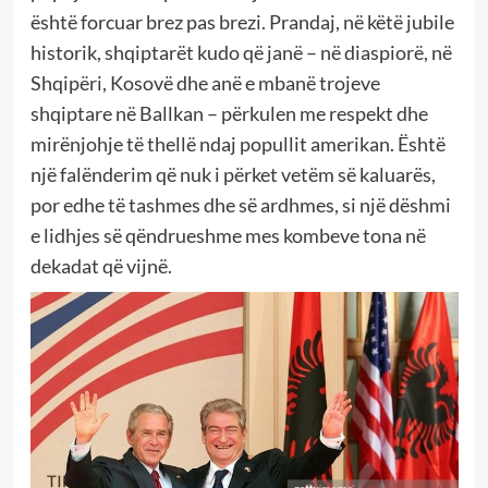
është forcuar brez pas brezi. Prandaj, në këtë jubile
historik, shqiptarët kudo që janë – në diaspiorë, në
Shqipëri, Kosovë dhe anë e mbanë trojeve
shqiptare në Ballkan – përkulen me respekt dhe
mirënjohje të thellë ndaj popullit amerikan. Është
një falënderim që nuk i përket vetëm së kaluarës,
por edhe të tashmes dhe së ardhmes, si një dëshmi
e lidhjes së qëndrueshme mes kombeve tona në
dekadat që vijnë.