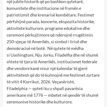
një jubile historik që po bashkon qytetarë,
komunitete dhe institucione në frymën e
patriotizmit dhe krenarisë kombëtare. Festimet
përfshijnë parada, koncerte, ekspozita historike,
aktivitete kulturore, programe edukative dhe
ceremoni përkujtimore që nderojnë rrugëtimin
250-vjeçar të Amerikës, si simbol i lirisë dhe
demokracisë në botë. Në qytete të mëdha
si Uashingtoni, Nju Jorku, Filadelfia dhe në shumë
shtete të tjera të Amerikës, institucionet federale
dhe vendore kanë nisur një kalendar të gjerë
aktivitetesh që do të kulmojnë me festimet zyrtare
të vitit 4 Korrikut, 2026. Veçanërisht,
Filadelphia — qyteti ku u shpall pavarësia
amerikane më 1776 — mbetet në qendër të shumë
ceremonive historike dhe kulturore.