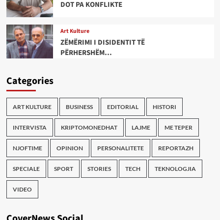
DOT PA KONFLIKTE
Art Kulture
ZËMËRIMI I DISIDENTIT TË
PËRHERSHËM…
Categories
ART KULTURE
BUSINESS
EDITORIAL
HISTORI
INTERVISTA
KRIPTOMONEDHAT
LAJME
ME TEPER
NJOFTIME
OPINION
PERSONALITETE
REPORTAZH
SPECIALE
SPORT
STORIES
TECH
TEKNOLOGJIA
VIDEO
CoverNews Social