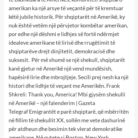
amerikan ka një arsye të veçantë për të kremtuar
këtë jubile historik. Për shqiptarët në Amerikë, ky
nuk është vetëm një përvjetor kombëtar amerikan,
por edhe një dëshmi e lidhjes së fortë ndërmjet
idealeve amerikane të lirisë dhe rrugëtimit të
shqiptarëve drejt dinjitetit, demokracisë dhe
suksesit. Për më shumë se një shekull, shqiptarët
kanë gjetur në Amerikë një vend mundësish,
hapësirë lirie dhe mbrojtjeje. Secili prej nesh ka një
histori dhe lidhje të veçant me Amerikën.
Frank
Shkreli: Thank you, America! Mbi gjysëm shekulli
në Amerikë – një falenderim | Gazeta
Telegraf
Emigrantët e parë shqiptarë, që mbërritën
në fillim të shekullit XX, sollën me vete dashurinë
për atdheun dhe besimin tek vlerat demokratike
amerikane. Në qytete si Boston, New York