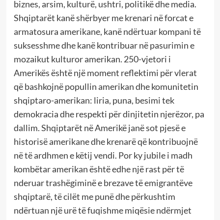
biznes, arsim, kulturë, ushtri, politikë dhe media.
Shqiptarët kanë shërbyer me krenari në forcat e
armatosura amerikane, kanë ndërtuar kompani të
suksesshme dhe kanë kontribuar në pasurimin e
mozaikut kulturor amerikan. 250-vjetori i
Amerikës është një moment reflektimi për vlerat
që bashkojnë popullin amerikan dhe komunitetin
shqiptaro-amerikan: liria, puna, besimi tek
demokracia dhe respekti për dinjitetin njerëzor, pa
dallim. Shqiptarët në Amerikë janë sot pjesë e
historisë amerikane dhe krenarë që kontribuojnë
në të ardhmen e këtij vendi. Por ky jubile i madh
kombëtar amerikan është edhe një rast për të
nderuar trashëgiminë e brezave të emigrantëve
shqiptarë, të cilët me punë dhe përkushtim
ndërtuan një urë të fuqishme miqësie ndërmjet