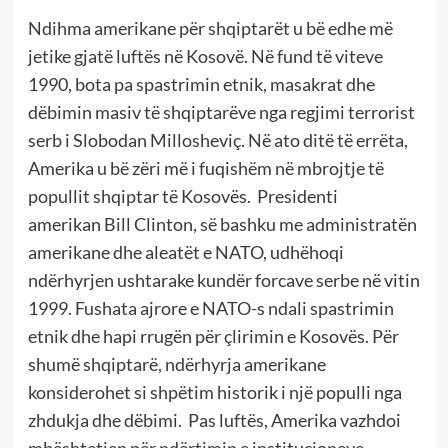
Ndihma amerikane për shqiptarët u bë edhe më
jetike gjatë luftës në Kosovë. Në fund të viteve
1990, bota pa spastrimin etnik, masakrat dhe
dëbimin masiv të shqiptarëve nga regjimi terrorist
serb i Slobodan Millosheviç. Në ato ditë të errëta,
Amerika u bë zëri më i fuqishëm në mbrojtje të
popullit shqiptar të Kosovës. Presidenti
amerikan Bill Clinton, së bashku me administratën
amerikane dhe aleatët e NATO, udhëhoqi
ndërhyrjen ushtarake kundër forcave serbe në vitin
1999. Fushata ajrore e NATO-s ndali spastrimin
etnik dhe hapi rrugën për çlirimin e Kosovës. Për
shumë shqiptarë, ndërhyrja amerikane
konsiderohet si shpëtim historik i një populli nga
zhdukja dhe dëbimi. Pas luftës, Amerika vazhdoi
mbështetjen për ndërtimin e institucioneve