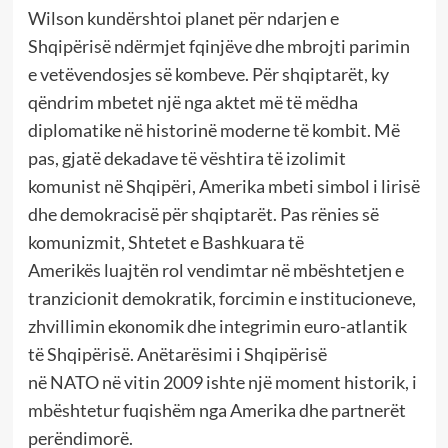
Wilson kundërshtoi planet për ndarjen e
Shqipërisë ndërmjet fqinjëve dhe mbrojti parimin
e vetëvendosjes së kombeve. Për shqiptarët, ky
qëndrim mbetet një nga aktet më të mëdha
diplomatike në historinë moderne të kombit. Më
pas, gjatë dekadave të vështira të izolimit
komunist në Shqipëri, Amerika mbeti simbol i lirisë
dhe demokracisë për shqiptarët. Pas rënies së
komunizmit, Shtetet e Bashkuara të
Amerikës luajtën rol vendimtar në mbështetjen e
tranzicionit demokratik, forcimin e institucioneve,
zhvillimin ekonomik dhe integrimin euro-atlantik
të Shqipërisë. Anëtarësimi i Shqipërisë
në NATO në vitin 2009 ishte një moment historik, i
mbështetur fuqishëm nga Amerika dhe partnerët
perëndimorë.