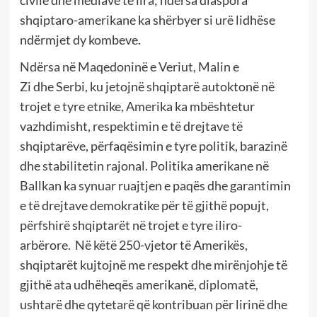
shqiptaro-amerikane ka shërbyer si urë lidhëse
ndërmjet dy kombeve.
Ndërsa në Maqedoninë e Veriut, Malin e
Zi dhe Serbi, ku jetojnë shqiptarë autoktonë në
trojet e tyre etnike, Amerika ka mbështetur
vazhdimisht, respektimin e të drejtave të
shqiptarëve, përfaqësimin e tyre politik, barazinë
dhe stabilitetin rajonal. Politika amerikane në
Ballkan ka synuar ruajtjen e paqës dhe garantimin
e të drejtave demokratike për të gjithë popujt,
përfshirë shqiptarët në trojet e tyre iliro-
arbërore. Në këtë 250-vjetor të Amerikës,
shqiptarët kujtojnë me respekt dhe mirënjohje të
gjithë ata udhëheqës amerikanë, diplomatë,
ushtarë dhe qytetarë që kontribuan për lirinë dhe