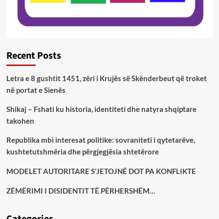
Recent Posts
Letra e 8 gushtit 1451, zëri i Krujës së Skënderbeut që troket
në portat e Sienës
Shikaj – Fshati ku historia, identiteti dhe natyra shqiptare
takohen
Republika mbi interesat politike: sovraniteti i qytetarëve,
kushtetutshmëria dhe përgjegjësia shtetërore
MODELET AUTORITARE S’JETOJNË DOT PA KONFLIKTE
ZËMËRIMI I DISIDENTIT TË PËRHERSHËM…