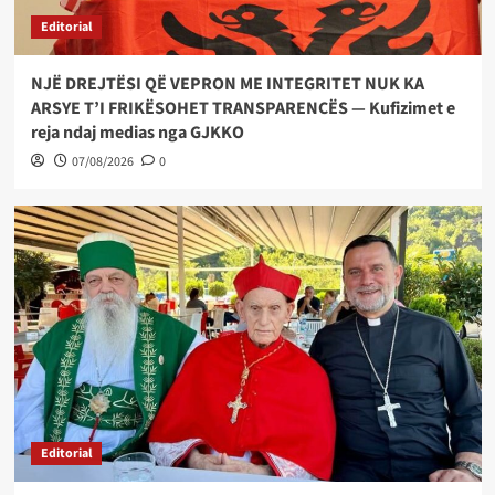
Editorial
NJË DREJTËSI QË VEPRON ME INTEGRITET NUK KA
ARSYE T’I FRIKËSOHET TRANSPARENCËS — Kufizimet e
reja ndaj medias nga GJKKO
07/08/2026
0
Editorial