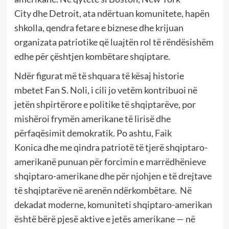
City dhe Detroit, ata ndërtuan komunitete, hapën
shkolla, qendra fetare e biznese dhe krijuan
organizata patriotike që luajtën rol të rëndësishëm
edhe për çështjen kombëtare shqiptare.
Ndër figurat më të shquara të kësaj historie
mbetet Fan S. Noli, i cili jo vetëm kontribuoi në
jetën shpirtërore e politike të shqiptarëve, por
mishëroi frymën amerikane të lirisë dhe
përfaqësimit demokratik. Po ashtu, Faik
Konica dhe me qindra patriotë të tjerë shqiptaro-
amerikanë punuan për forcimin e marrëdhënieve
shqiptaro-amerikane dhe për njohjen e të drejtave
të shqiptarëve në arenën ndërkombëtare. Në
dekadat moderne, komuniteti shqiptaro-amerikan
është bërë pjesë aktive e jetës amerikane — në