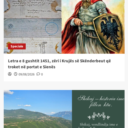
Speciale
Letra e 8 gushtit 1451, zëri i Krujës së Skënderbeut që
troket në portat e Sienës
09/08/2026
0