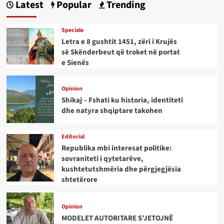
Latest
Popular
Trending
Speciale
Letra e 8 gushtit 1451, zëri i Krujës
së Skënderbeut që troket në portat
e Sienës
Opinion
Shikaj – Fshati ku historia, identiteti
dhe natyra shqiptare takohen
Editorial
Republika mbi interesat politike:
sovraniteti i qytetarëve,
kushtetutshmëria dhe përgjegjësia
shtetërore
Opinion
MODELET AUTORITARE S’JETOJNË