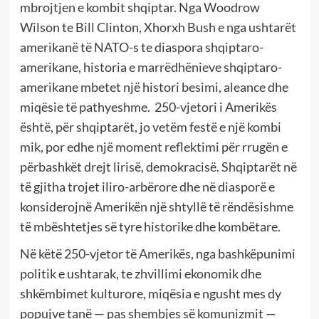
mbrojtjen e kombit shqiptar. Nga Woodrow
Wilson te Bill Clinton, Xhorxh Bush e nga ushtarët
amerikanë të NATO-s te diaspora shqiptaro-
amerikane, historia e marrëdhënieve shqiptaro-
amerikane mbetet një histori besimi, aleance dhe
miqësie të pathyeshme. 250-vjetori i Amerikës
është, për shqiptarët, jo vetëm festë e një kombi
mik, por edhe një moment reflektimi për rrugën e
përbashkët drejt lirisë, demokracisë. Shqiptarët në
të gjitha trojet iliro-arbërore dhe në diasporë e
konsiderojnë Amerikën një shtyllë të rëndësishme
të mbështetjes së tyre historike dhe kombëtare.
Në këtë 250-vjetor të Amerikës, nga bashkëpunimi
politik e ushtarak, te zhvillimi ekonomik dhe
shkëmbimet kulturore, miqësia e ngusht mes dy
popujve tanë — pas shembjes së komunizmit —