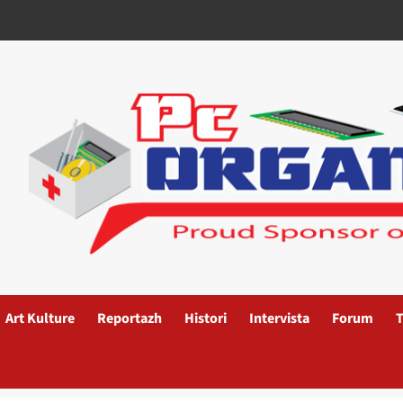
Art Kulture
Reportazh
Histori
Intervista
Forum
T