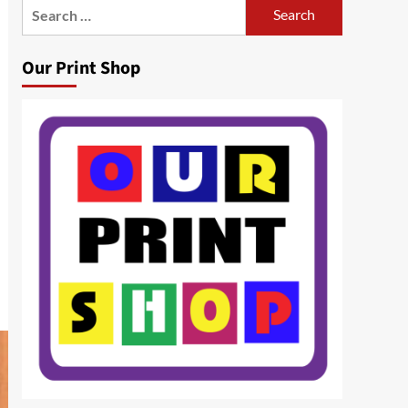
Search
for:
Our Print Shop