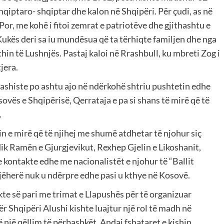
shqiptaro- shqiptar dhe kalon në Shqipëri. Për çudi, as në
Por, me kohë i fitoi zemrat e patriotëve dhe gjithashtu e
 Kukës deri sa iu mundësua që ta tërhiqte familjen dhe nga
in të Lushnjës. Pastaj kaloi në Rrashbull, ku mbreti Zog i
jera.
fashiste po ashtu ajo në ndërkohë shtriu pushtetin edhe
ovës e Shqipërisë, Qerrataja e pa si shans të mirë që të
.
in e mirë që të njihej me shumë atdhetar të njohur siç
dik Ramën e Gjurgjevikut, Rexhep Gjelin e Likoshanit,
ontakte edhe me nacionalistët e njohur të “Ballit
jëherë nuk u ndërpre edhe pasi u kthye në Kosovë.
kte së pari me trimat e Llapushës për të organizuar
r Shqipëri Alushi kishte luajtur një rol të madh në
 një qëllim të përbashkët. Andaj fshataret e kishin