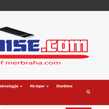
eknologjia
Me teper
Sherbime