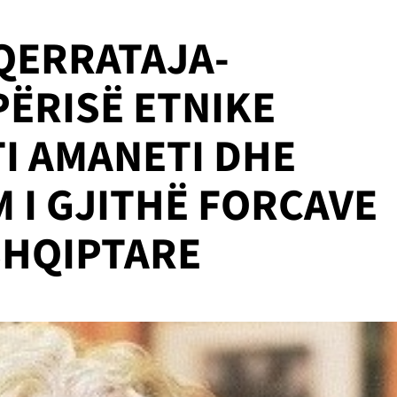
 QERRATAJA-
PËRISË ETNIKE
I AMANETI DHE
 I GJITHË FORCAVE
SHQIPTARE