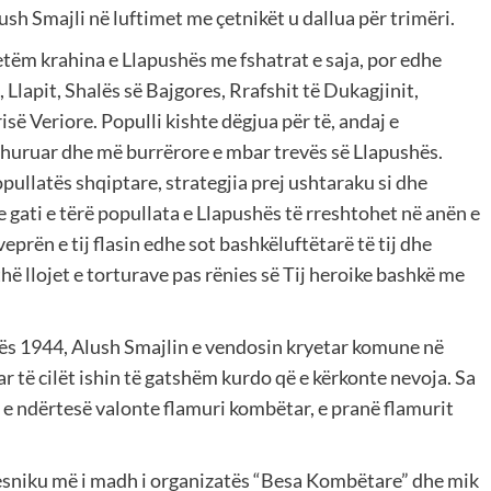
ush Smajli në luftimet me çetnikët u dallua për trimëri.
vetëm krahina e Llapushës me fshatrat e saja, por edhe
 Llapit, Shalës së Bajgores, Rrafshit të Dukagjinit,
së Veriore. Populli kishte dëgjua për të, andaj e
dhuruar dhe më burrërore e mbar trevës së Llapushës.
pullatës shqiptare, strategjia prej ushtaraku si dhe
re gati e tërë popullata e Llapushës të rreshtohet në anën e
prën e tij flasin edhe sot bashkëluftëtarë të tij dhe
thë llojet e torturave pas rënies së Tij heroike bashkë me
rës 1944, Alush Smajlin e vendosin kryetar komune në
r të cilët ishin të gatshëm kurdo që e kërkonte nevoja. Sa
 e ndërtesë valonte flamuri kombëtar, e pranë flamurit
.
esniku më i madh i organizatës “Besa Kombëtare” dhe mik