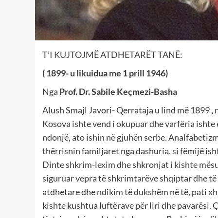
T’I KUJTOJMË ATDHETARËT TANË:
( 1899- u likuidua me 1 prill 1946)
Nga
Prof. Dr. Sabile Keçmezi-Basha
Alush Smajl Javori- Qerrataja u lind më 1899 , n
Kosova ishte vend i okupuar dhe varfëria ishte 
ndonjë, ato ishin në gjuhën serbe. Analfabetizmi
thërrisnin familjaret nga dashuria, si fëmijë isht
Dinte shkrim-lexim dhe shkronjat i kishte mësu
siguruar vepra të shkrimtarëve shqiptar dhe të h
atdhetare dhe ndikim të dukshëm në të, pati xhaxha
kishte kushtua luftërave për liri dhe pavarësi. Ç