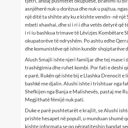
tjetri, andaj pushtetet okupuese, Brahimi iu dil
asnjëherë nuk u dorëzua dhe nuk u pajtua, ng
një ditë ta shihte aty ku e kishte vendin- në një
mbeti xhaxhai, dhe si i ri i dha vetës detyrë që t
i ri iu bashkua trimave të Lëvizjes Kombëtare S
okupatorëve të ndryshëm. Po ashtu edhe Qerrat
dhe komunistëve që ishin kundër shqiptarëve 
Alush Smajli ishte njeri familjar dhe tej mase
trashëgimia dhe ruhet kombi. Por fati e deshi që
e parë, Rukën që ishte bij e Llashka Drenocit e l
bashkë me djalin. Alushi ishte i trishtuar nga f
Shefkijen nga Banja e Malishevës, pastaj me Ru
Megjithatë fëmijë nuk pati.
Duke e parë pushtetarët e krajlit, se Alushi ishte
prishte hesapet në popull, u munduan shumë që 
kishte informata se po përgatiteshin bandat se