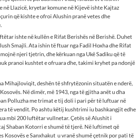
ye në Llazicë, kryetar komune në Kijevë ishte Kajtaz
urin që kishte e ofroi Alushin pranë vetes dhe
.
ftëtar ishte në kullën e Rifat Berishës në Berishë. Duhet
ush Smajli. Ata ishin të ftuar nga Fadil Hoxha dhe Rifat
mojnë njeri tjetrin, dhe kërkuan nga Ukë Sadiku që të
uk pranoi kushtet e ofruara dhe, takimi kryhet pa ndonjë
a Mihajloviqit, deshën të shfrytëzonin situatën e nderë,
ë Kosovës. Në dimër, më 1943, nga të gjitha anët u dha
n Polluzha me trimat e tij doli i pari për të luftuar në
jera të vendit. Po ashtu këtij kushtrimi iu bashkangjit edhe
lua mbi 200 luftëtar vullnetar. Çetës së Alushit i
aj Shaban Kotorri e shumë të tjerë. Në luftimet që
mes Kosovës e Sanxhakut u vranë shumë çetnik por pati të