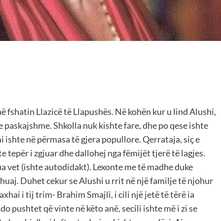
ë fshatin Llazicë të Llapushës. Në kohën kur u lind Alushi,
e paskajshme. Shkolla nuk kishte fare, dhe po qese ishte
 ishte në përmasa të gjera popullore. Qerrataja, siç e
e tepër i zgjuar dhe dallohej nga fëmijët tjerë të lagjes.
a vet (ishte autodidakt). Lexonte me të madhe duke
uaj. Duhet cekur se Alushi u rrit në një familje të njohur
i i tij trim- Brahim Smajli, i cili një jetë të tërë ia
do pushtet që vinte në këto anë, secili ishte më i zi se