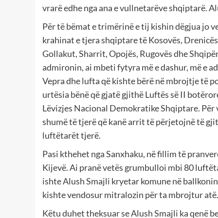
vrarë edhe nga ana e vullnetarëve shqiptarë. Al
Për të bëmat e trimërinë e tij kishin dëgjua jo 
krahinat e tjera shqiptare të Kosovës, Drenicës,
Gollakut, Sharrit, Opojës, Rugovës dhe Shqipëri
admironin, ai mbeti fytyra më e dashur, më e a
Vepra dhe lufta që kishte bërë në mbrojtje të po
urtësia bënë që gjatë gjithë Luftës së II botëro
Lëvizjes Nacional Demokratike Shqiptare. Për ve
shumë të tjerë që kanë arrit të përjetojnë të gji
luftëtarët tjerë.
Pasi kthehet nga Sanxhaku, në fillim të pranve
Kijevë. Ai pranë vetës grumbulloi mbi 80 luftëta
ishte Alush Smajli kryetar komune në ballkonin
kishte vendosur mitralozin për ta mbrojtur atë
Këtu duhet theksuar se Alush Smajli ka qenë b