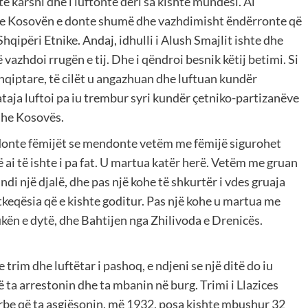
te karshi dhe i luftonte deri sa kishte mundësi. Ai
ase Kosovën e donte shumë dhe vazhdimisht ëndërronte që
 Shqipëri Etnike. Andaj, idhulli i Alush Smajlit ishte dhe
ë vazhdoi rrugën e tij. Dhe i qëndroi besnik këtij betimi. Si
hqiptare, të cilët u angazhuan dhe luftuan kundër
aja luftoi pa iu trembur syri kundër çetniko-partizanëve
dhe Kosovës.
 i donte fëmijët se mendonte vetëm me fëmijë sigurohet
 ai të ishte i pa fat. U martua katër herë. Vetëm me gruan
indi një djalë, dhe pas një kohe të shkurtër i vdes gruaja
atkeqësia që e kishte goditur. Pas një kohe u martua me
kën e dytë, dhe Bahtijen nga Zhilivoda e Drenicës.
 trim dhe luftëtar i pashoq, e ndjeni se një ditë do iu
ta arrestonin dhe ta mbanin në burg. Trimi i Llazices
rbe që ta asgjësonin, më 1932, posa kishte mbushur 32