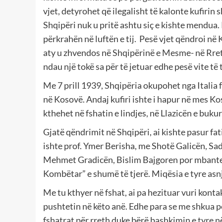
vjet, detyrohet që ilegalisht të kalonte kufirin 
Shqipëri nuk u pritë ashtu siç e kishte mendua. 
përkrahën në luftën e tij. Pesë vjet qëndroi në
aty u zhvendos në Shqipërinë e Mesme- në Rreth
ndau një tokë sa për të jetuar edhe pesë vite të t
Me 7 prill 1939, Shqipëria okupohet nga Italia 
në Kosovë. Andaj kufiri ishte i hapur në mes Kos
kthehet në fshatin e lindjes, në Llazicën e bukur
Gjatë qëndrimit në Shqipëri, ai kishte pasur fat
ishte prof. Ymer Berisha, me Shotë Galicën, Sa
Mehmet Gradicën, Bislim Bajgoren por mbante k
Kombëtar” e shumë të tjerë. Miqësia e tyre asn
Me tu kthyer në fshat, ai pa hezituar vuri konta
pushtetin në këto anë. Edhe para se me shkua pë
fshatrat për rreth duke bërë bashkimin e tyre në