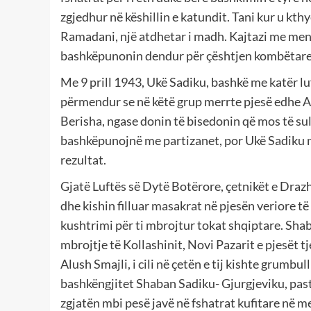
zgjedhur në këshillin e katundit. Tani kur u kth
Ramadani, një atdhetar i madh. Kajtazi me menç
bashkëpunonin dendur për çështjen kombëtare
Me 9 prill 1943, Ukë Sadiku, bashkë me katër lu
përmendur se në këtë grup merrte pjesë edhe Al
Berisha, ngase donin të bisedonin që mos të sul
bashkëpunojnë me partizanet, por Ukë Sadiku n
rezultat.
Gjatë Luftës së Dytë Botërore, çetnikët e Drazh
dhe kishin filluar masakrat në pjesën veriore t
kushtrimi për ti mbrojtur tokat shqiptare. Shaba
mbrojtje të Kollashinit, Novi Pazarit e pjesët t
Alush Smajli, i cili në çetën e tij kishte grumbul
bashkëngjitet Shaban Sadiku- Gjurgjeviku, past
zgjatën mbi pesë javë në fshatrat kufitare në 