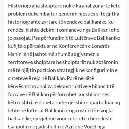
Historiografia shqiptare nuk e ka analizur artë këtë
problem duke mbajtur qendrim njësues si të gjitha
historiografitë zyrtare të vendeve ballkanike, ku
rëndësi kishte dëbimi i osmanëve nga Ballkani dhe
jo pasojat. Pas përfundimit të Luftërave Ballkanike
kufijtë e përcaktuar në Konferencën e Londrës
kishin lënë jashtë më shumë se gjysmën e
territoreve shqiptare he shqiptarët nuk zotëronin
më të njëjtin pozicion strategjik në konfigurimin e
shteteve ë reja në Ballkan. Parë në këtë
kënvështrim analiza dekonstruktive e bilancit të
forcave në Ballkan përforcohet kur shikon sesi
këto ushtri të dobëta turke që ishin shpartalluar aq
lehtë në luftërat Ballkanike nga ushtritë e vogla
ballkanike, dy vjet më vonë mbrojtën heroikisht
Galipolin në gadishullin e Azisë së Vogël nga