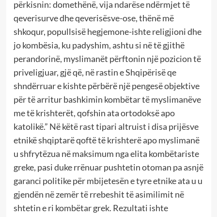
përkisnin: domethënë, vija ndarëse ndërmjet të
qeverisurve dhe qeverisësve-ose, thënë më
shkoqur, popullsisë hegjemone-ishte religjioni dhe
jo kombësia, ku padyshim, ashtu si në të gjithë
perandorinë, myslimanët përftonin një pozicion të
priveligjuar, gjë që, në rastin e Shqipërisë qe
shndërruar e kishte përbërë një pengesë objektive
për të arritur bashkimin kombëtar të myslimanëve
me të krishterët, qofshin ata ortodoksë apo
katolikë.” Në këtë rast tipari altruist i disa prijësve
etnikë shqiptarë qoftë të krishterë apo myslimanë
u shfrytëzua në maksimum nga elita kombëtariste
greke, pasi duke rrënuar pushtetin otoman pa asnjë
garanci politike për mbijetesën e tyre etnike ata u u
gjendën në zemër të rrebeshit të asimilimit në
shtetin e ri kombëtar grek. Rezultati ishte