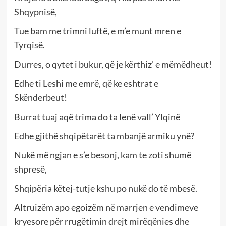
Shqypnisë,
Tue bam me trimni luftë, e m’e munt mren e
Tyrqisë.
Durres, o qytet i bukur, që je kërthiz’ e mëmëdheut!
Edhe ti Leshi me emrë, që ke eshtrat e
Skënderbeut!
Burrat tuaj aqë trima do ta lenë vall’ Ylqinë
Edhe gjithë shqipëtarët ta mbanjë armiku ynë?
Nukë më ngjan e s’e besonj, kam te zoti shumë
shpresë,
Shqipëria këtej-tutje kshu po nukë do të mbesë.
Altruizëm apo egoizëm në marrjen e vendimeve
kryesore për rrugëtimin drejt mirëqënies dhe