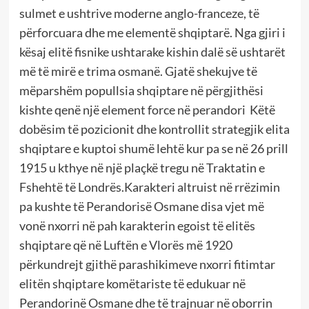
sulmet e ushtrive moderne anglo-franceze, të
përforcuara dhe me elementë shqiptarë. Nga gjiri i
kësaj elitë fisnike ushtarake kishin dalë së ushtarët
më të mirë e trima osmanë. Gjatë shekujve të
mëparshëm popullsia shqiptare në përgjithësi
kishte qenë një element force në perandori Këtë
dobësim të pozicionit dhe kontrollit strategjik elita
shqiptare e kuptoi shumë lehtë kur pa se në 26 prill
1915 u kthye në një plaçkë tregu në Traktatin e
Fshehtë të Londrës.Karakteri altruist në rrëzimin
pa kushte të Perandorisë Osmane disa vjet më
vonë nxorri në pah karakterin egoist të elitës
shqiptare që në Luftën e Vlorës më 1920
përkundrejt gjithë parashikimeve nxorri fitimtar
elitën shqiptare komëtariste të edukuar në
Perandorinë Osmane dhe të trajnuar në oborrin