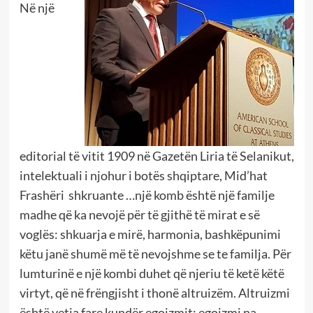
Në një
editorial të vitit 1909 në Gazetën Liria të Selanikut,
intelektuali i njohur i botës shqiptare, Mid’hat
Frashëri shkruante …një komb është një familje
madhe që ka nevojë për të gjithë të mirat e së
voglës: shkuarja e mirë, harmonia, bashkëpunimi
këtu janë shumë më të nevojshme se te familja. Për
lumturinë e një kombi duhet që njeriu të ketë këtë
virtyt, që në frëngjisht i thonë altruizëm. Altruizmi
është vetia fare kundër egoizmit: egoizmi na