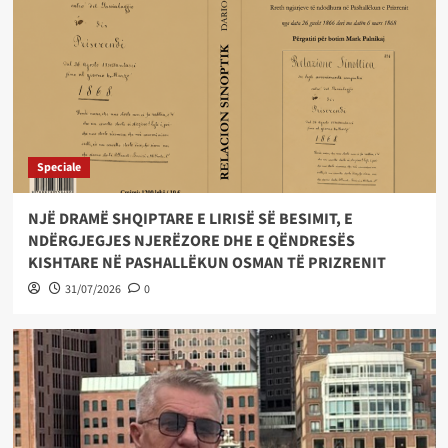
Speciale
NJË DRAMË SHQIPTARE E LIRISË SË BESIMIT, E
NDËRGJEGJES NJERËZORE DHE E QËNDRESËS
KISHTARE NË PASHALLËKUN OSMAN TË PRIZRENIT
31/07/2026
0