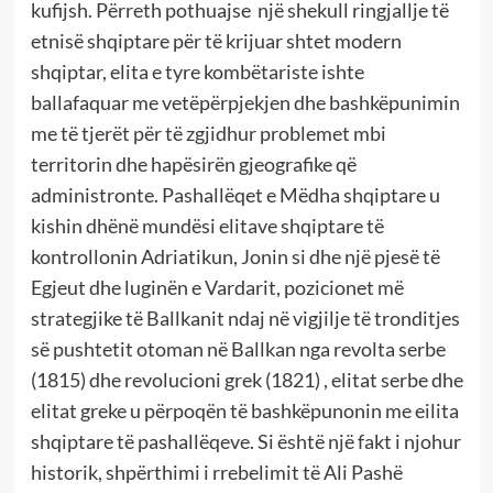
kufijsh. Përreth pothuajse një shekull ringjallje të
etnisë shqiptare për të krijuar shtet modern
shqiptar, elita e tyre kombëtariste ishte
ballafaquar me vetëpërpjekjen dhe bashkëpunimin
me të tjerët për të zgjidhur problemet mbi
territorin dhe hapësirën gjeografike që
administronte. Pashallëqet e Mëdha shqiptare u
kishin dhënë mundësi elitave shqiptare të
kontrollonin Adriatikun, Jonin si dhe një pjesë të
Egjeut dhe luginën e Vardarit, pozicionet më
strategjike të Ballkanit ndaj në vigjilje të tronditjes
së pushtetit otoman në Ballkan nga revolta serbe
(1815) dhe revolucioni grek (1821) , elitat serbe dhe
elitat greke u përpoqën të bashkëpunonin me eilita
shqiptare të pashallëqeve. Si është një fakt i njohur
historik, shpërthimi i rrebelimit të Ali Pashë