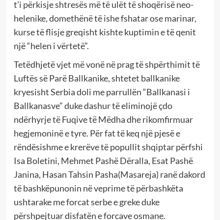
t’i përkisje shtresës më të ulët të shoqërisë neo-
helenike, domethënë të ishe fshatar ose marinar,
kurse të flisje greqisht kishte kuptimin e të qenit
një “helen i vërtetë”.
Tetëdhjetë vjet më vonë në prag të shpërthimit të
Luftës së Parë Ballkanike, shtetet ballkanike
kryesisht Serbia doli me parrullën “Ballkanasi i
Ballkanasve” duke dashur të eliminojë çdo
ndërhyrje të Fuqive të Mëdha dhe rikomfirmuar
hegjemoninë e tyre. Për fat të keq një pjesë e
rëndësishme e krerëve të popullit shqiptar përfshi
Isa Boletini, Mehmet Pashë Dëralla, Esat Pashë
Janina, Hasan Tahsin Pasha(Masareja) ranë dakord
të bashkëpunonin në veprime të përbashkëta
ushtarake me forcat serbe e greke duke
përshpejtuar disfatën e forcave osmane.