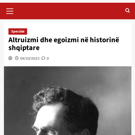
Primary
Menu
Speciale
Altruizmi dhe egoizmi në historinë
shqiptare
04/10/2023
0