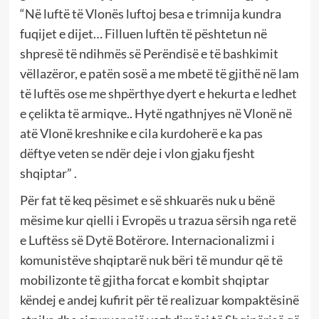
“Në luftë të Vlonës luftoj besa e trimnija kundra
fuqijet e dijet… Filluen luftën të pështetun në
shpresë të ndihmës së Perëndisë e të bashkimit
vëllazëror, e patën sosë a me mbetë të gjithë në lam
të luftës ose me shpërthye dyert e hekurta e ledhet
e çelikta të armiqve.. Hytë ngathnjyes në Vlonë në
atë Vlonë kreshnike e cila kurdoherë e ka pas
dëftye veten se ndër deje i vlon gjaku fjesht
shqiptar” .
Për fat të keq pësimet e së shkuarës nuk u bënë
mësime kur qielli i Evropës u trazua sërsih nga retë
e Luftëss së Dytë Botërore. Internacionalizmi i
komunistëve shqiptarë nuk bëri të mundur që të
mobilizonte të gjitha forcat e kombit shqiptar
këndej e andej kufirit për të realizuar kompaktësinë