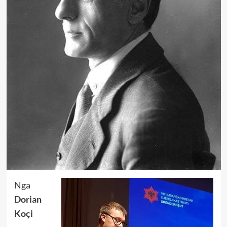
Nga
Dorian
Koçi