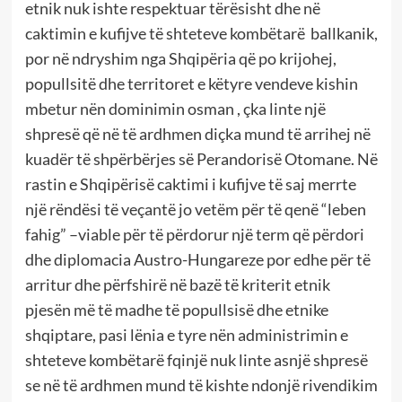
etnik nuk ishte respektuar tërësisht dhe në
caktimin e kufijve të shteteve kombëtarë ballkanik,
por në ndryshim nga Shqipëria që po krijohej,
popullsitë dhe territoret e këtyre vendeve kishin
mbetur nën dominimin osman , çka linte një
shpresë që në të ardhmen diçka mund të arrihej në
kuadër të shpërbërjes së Perandorisë Otomane. Në
rastin e Shqipërisë caktimi i kufijve të saj merrte
një rëndësi të veçantë jo vetëm për të qenë “leben
fahig” –viable për të përdorur një term që përdori
dhe diplomacia Austro-Hungareze por edhe për të
arritur dhe përfshirë në bazë të kriterit etnik
pjesën më të madhe të popullsisë dhe etnike
shqiptare, pasi lënia e tyre nën administrimin e
shteteve kombëtarë fqinjë nuk linte asnjë shpresë
se në të ardhmen mund të kishte ndonjë rivendikim