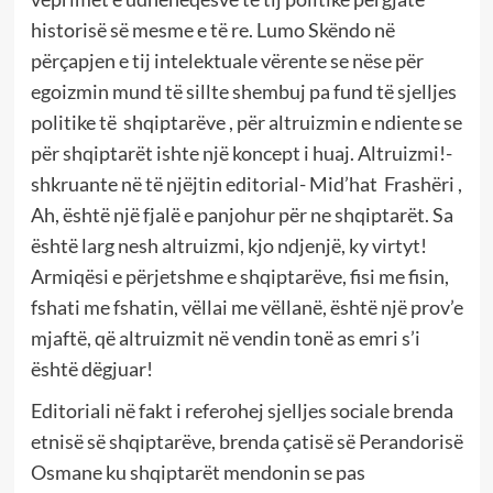
historisë së mesme e të re. Lumo Skëndo në
përçapjen e tij intelektuale vërente se nëse për
egoizmin mund të sillte shembuj pa fund të sjelljes
politike të shqiptarëve , për altruizmin e ndiente se
për shqiptarët ishte një koncept i huaj. Altruizmi!-
shkruante në të njëjtin editorial- Mid’hat Frashëri ,
Ah, është një fjalë e panjohur për ne shqiptarët. Sa
është larg nesh altruizmi, kjo ndjenjë, ky virtyt!
Armiqësi e përjetshme e shqiptarëve, fisi me fisin,
fshati me fshatin, vëllai me vëllanë, është një prov’e
mjaftë, që altruizmit në vendin tonë as emri s’i
është dëgjuar!
Editoriali në fakt i referohej sjelljes sociale brenda
etnisë së shqiptarëve, brenda çatisë së Perandorisë
Osmane ku shqiptarët mendonin se pas