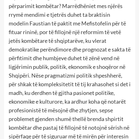
përparimit kombëtar? Marrëdhëniet mes njërës
rrymë mendimi e tjetrës duhet ta braktisin
modelin Faustian të paktit me Mefistofelin për të
fituar rininë, por të fillojnë një reformim të vetë
jetës kombëtare të shqiptarëve, ku vlerat
demokratike perëndimore dhe prognozat e sakta të
përfitimit dhe humbjeve duhet të zënë vend në
ligjërimin publik, politik, ekonomik e shoqëror në
Shqipëri. Nëse pragmatizmi politik shpeshherë,
për shkak të kompleksitetit të tij krahasohet si det i
madh, ku derdhen të gjitha pasionet politike,
ekonomike e kulturore, ka ardhur koha që notarët
profesionistë të mësojnë dhe zhytjen, sepse
problemet gjenden shumë thellë brenda shpirtit
kombëtar dhe pastaj të fillojnë të notojnë sërish në
sipërfaqe për të siguruar më të mirën për interesin