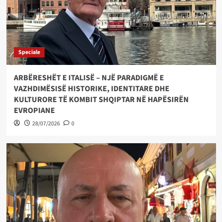
Speciale
ARBËRESHËT E ITALISË – NJË PARADIGMË E
VAZHDIMËSISË HISTORIKE, IDENTITARE DHE
KULTURORE TË KOMBIT SHQIPTAR NË HAPËSIRËN
EVROPIANE
28/07/2026
0