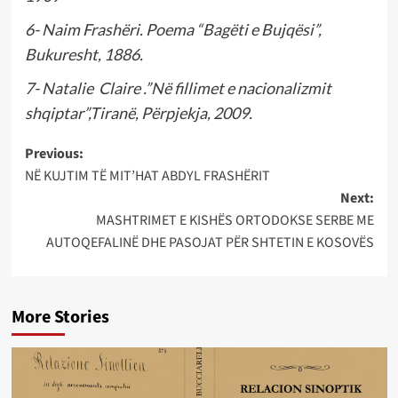
6- Naim Frashëri. Poema “Bagëti e Bujqësi”,
Bukuresht, 1886.
7- Natalie Claire .”Në fillimet e nacionalizmit
shqiptar”,Tiranë, Përpjekja, 2009.
Post
Previous:
NË KUJTIM TË MIT’HAT ABDYL FRASHËRIT
navigation
Next:
MASHTRIMET E KISHËS ORTODOKSE SERBE ME
AUTOQEFALINË DHE PASOJAT PËR SHTETIN E KOSOVËS
More Stories