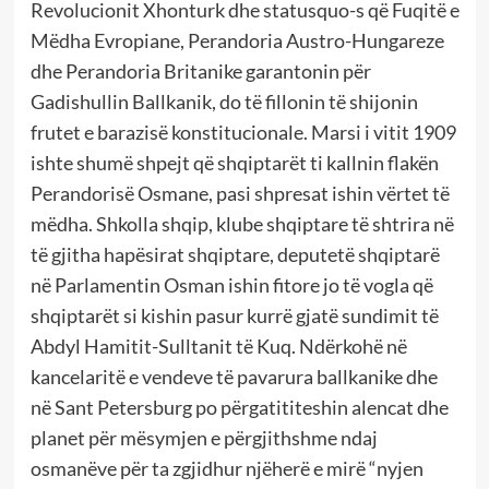
Revolucionit Xhonturk dhe statusquo-s që Fuqitë e
Mëdha Evropiane, Perandoria Austro-Hungareze
dhe Perandoria Britanike garantonin për
Gadishullin Ballkanik, do të fillonin të shijonin
frutet e barazisë konstitucionale. Marsi i vitit 1909
ishte shumë shpejt që shqiptarët ti kallnin flakën
Perandorisë Osmane, pasi shpresat ishin vërtet të
mëdha. Shkolla shqip, klube shqiptare të shtrira në
të gjitha hapësirat shqiptare, deputetë shqiptarë
në Parlamentin Osman ishin fitore jo të vogla që
shqiptarët si kishin pasur kurrë gjatë sundimit të
Abdyl Hamitit-Sulltanit të Kuq. Ndërkohë në
kancelaritë e vendeve të pavarura ballkanike dhe
në Sant Petersburg po përgatititeshin alencat dhe
planet për mësymjen e përgjithshme ndaj
osmanëve për ta zgjidhur njëherë e mirë “nyjen