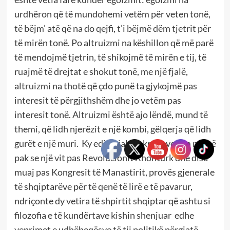
urdhëron që të mundohemi vetëm për veten tonë,
të bëjm’ atë që na do qejfi, t’i bëjmë dëm tjetrit për
të mirën tonë. Po altruizmi na këshillon që më parë
të mendojmë tjetrin, të shikojmë të mirën e tij, të
ruajmë të drejtat e shokut tonë, me një fjalë,
altruizmi na thotë që çdo punë ta gjykojmë pas
interesit të përgjithshëm dhe jo vetëm pas
interesit tonë. Altruizmi është ajo lëndë, mund të
themi, që lidh njerëzit e një kombi, gëlqerja që lidh
gurët e një muri. Ky editorial i shkruar vetëm në më
pak se një vit pas Revolucionit Xhonturk dhe disa
muaj pas Kongresit të Manastirit, provës gjenerale
të shqiptarëve për të qenë të lirë e të pavarur,
ndriçonte dy vetira të shpirtit shqiptar që ashtu si
filozofia e të kundërtave kishin shenjuar edhe
veprimet e udhëheqësve të tij politikë përgjatë