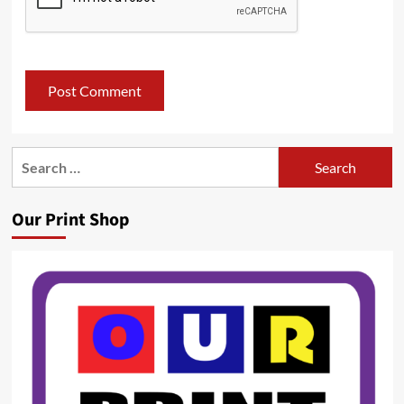
Search
for:
Our Print Shop