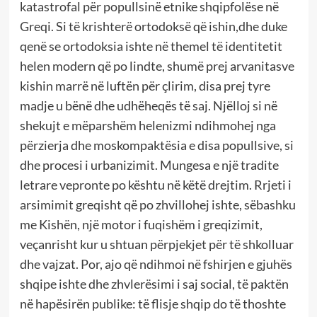
katastrofal për popullsinë etnike shqipfolëse në
Greqi. Si të krishterë ortodoksë që ishin,dhe duke
qenë se ortodoksia ishte në themel të identitetit
helen modern që po lindte, shumë prej arvanitasve
kishin marrë në luftën për çlirim, disa prej tyre
madje u bënë dhe udhëheqës të saj. Njëlloj si në
shekujt e mëparshëm helenizmi ndihmohej nga
përzierja dhe moskompaktësia e disa popullsive, si
dhe procesi i urbanizimit. Mungesa e një tradite
letrare vepronte po kështu në këtë drejtim. Rrjeti i
arsimimit greqisht që po zhvillohej ishte, sëbashku
me Kishën, një motor i fuqishëm i greqizimit,
veçanrisht kur u shtuan përpjekjet për të shkolluar
dhe vajzat. Por, ajo që ndihmoi në fshirjen e gjuhës
shqipe ishte dhe zhvlerësimi i saj social, të paktën
në hapësirën publike: të flisje shqip do të thoshte