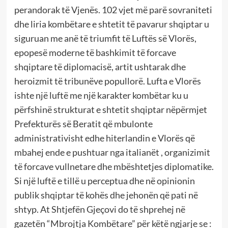
perandorak të Vjenës. 102 vjet më parë sovraniteti
dhe liria kombëtare e shtetit të pavarur shqiptar u
siguruan me anë të triumfit të Luftës së Vlorës,
epopesë moderne të bashkimit të forcave
shqiptare të diplomacisë, artit ushtarak dhe
heroizmit të tribunëve popullorë. Lufta e Vlorës
ishte një luftë me një karakter kombëtar ku u
përfshinë strukturat e shtetit shqiptar nëpërmjet
Prefekturës së Beratit që mbulonte
administrativisht edhe hiterlandin e Vlorës që
mbahej ende e pushtuar nga italianët , organizimit
të forcave vullnetare dhe mbështetjes diplomatike.
Si një luftë e tillë u perceptua dhe në opinionin
publik shqiptar të kohës dhe jehonën që pati në
shtyp. At Shtjefën Gjeçovi do të shprehej në
gazetën “Mbrojtja Kombëtare” për këtë ngjarje se :