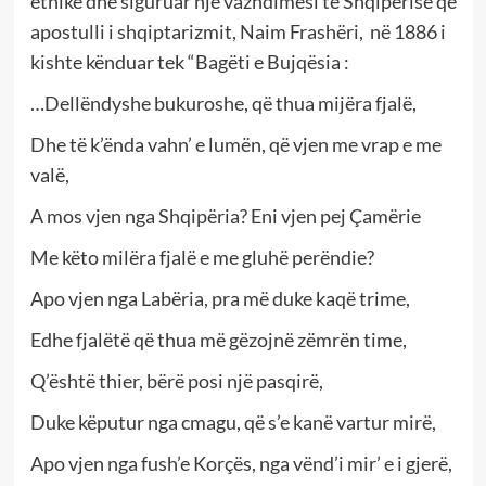
etnike dhe siguruar një vazhdimësi të Shqipërisë që
apostulli i shqiptarizmit, Naim Frashëri, në 1886 i
kishte kënduar tek “Bagëti e Bujqësia :
…Dellëndyshe bukuroshe, që thua mijëra fjalë,
Dhe të k’ënda vahn’ e lumën, që vjen me vrap e me
valë,
A mos vjen nga Shqipëria? Eni vjen pej Çamërie
Me këto milëra fjalë e me gluhë perëndie?
Apo vjen nga Labëria, pra më duke kaqë trime,
Edhe fjalëtë që thua më gëzojnë zëmrën time,
Q’është thier, bërë posi një pasqirë,
Duke këputur nga cmagu, që s’e kanë vartur mirë,
Apo vjen nga fush’e Korçës, nga vënd’i mir’ e i gjerë,