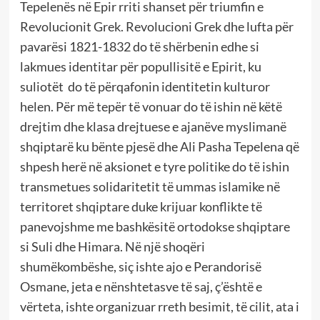
Tepelenës në Epir rriti shanset për triumfin e
Revolucionit Grek. Revolucioni Grek dhe lufta për
pavarësi 1821-1832 do të shërbenin edhe si
lakmues identitar për popullisitë e Epirit, ku
suliotët do të përqafonin identitetin kulturor
helen. Për më tepër të vonuar do të ishin në këtë
drejtim dhe klasa drejtuese e ajanëve myslimanë
shqiptarë ku bënte pjesë dhe Ali Pasha Tepelena që
shpesh herë në aksionet e tyre politike do të ishin
transmetues solidaritetit të ummas islamike në
territoret shqiptare duke krijuar konflikte të
panevojshme me bashkësitë ortodokse shqiptare
si Suli dhe Himara. Në një shoqëri
shumëkombëshe, siç ishte ajo e Perandorisë
Osmane, jeta e nënshtetasve të saj, ç’është e
vërteta, ishte organizuar rreth besimit, të cilit, ata i