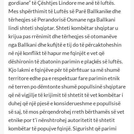
gordiane” të Çështjes Lindore me anë të luftës.
Mes shpërthimit të Luftës së Parë Ballkanike dhe
tërheqjes së Perandorisë Osmane nga Ballkani
lindi shteti shqiptar. Shteti kombëtar shqiptar u
krijua pas rrënimit dhe tërheqjes së otomanëve
nga Ballkani dhe kufijtë e tij do të përcaktoheshin
në një konflikt të hapur me fqinjët e vet që
dëshironin të zbatonin parimin e plaçkës së luftës.
Kjo lakmi e fqinjëve për të përfituar sa më shumë
territore edhe pa e respektuar fare parimin etnik
në terren po dëmtonte shumë popullsinë shqiptare
që në vigjilje të krijimit të shtetit të vet kombëtar i
duhej që një pjesë e konsiderueshme e popullsisë
së saj, të mos përqendrohej rreth bërthamës së vet
etnike por t’i nënshtrohej autoritetit të shtetit
kombëtar të popujve fqinjë. Sigurisht që parimi