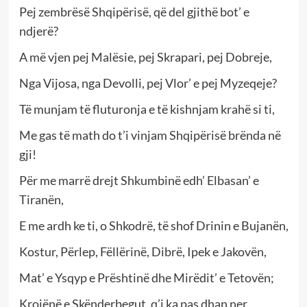
Pej zembrësë Shqipërisë, që del gjithë bot’ e
ndjerë?
A më vjen pej Malësie, pej Skrapari, pej Dobreje,
Nga Vijosa, nga Devolli, pej Vlor’ e pej Myzeqeje?
Të munjam të fluturonja e të kishnjam krahë si ti,
Me gas të math do t’i vinjam Shqipërisë brënda në
gji!
Për me marrë drejt Shkumbinë edh’ Elbasan’ e
Tiranën,
E me ardh ke ti, o Shkodrë, të shof Drinin e Bujanën,
Kostur, Përlep, Fëllërinë, Dibrë, Ipek e Jakovën,
Mat’ e Ysqyp e Prështinë dhe Mirëdit’ e Tetovën;
Krojënë e Skënderbegut, q’i ka pas dhan ner