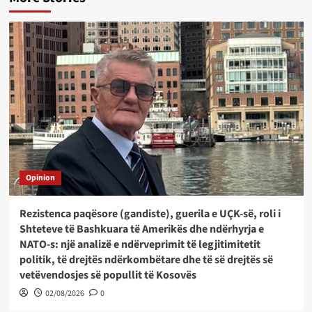
Opinion
Rezistenca paqësore (gandiste), guerila e UÇK-së, roli i
Shteteve të Bashkuara të Amerikës dhe ndërhyrja e
NATO-s: një analizë e ndërveprimit të legjitimitetit
politik, të drejtës ndërkombëtare dhe të së drejtës së
vetëvendosjes së popullit të Kosovës
02/08/2026
0