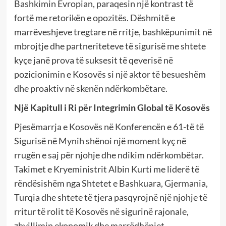
Bashkimin Evropian, paraqesin një kontrast të
fortë me retorikën e opozitës. Dëshmitë e
marrëveshjeve tregtare në rritje, bashkëpunimit në
mbrojtje dhe partneriteteve të sigurisë me shtete
kyçe janë prova të suksesit të qeverisë në
pozicionimin e Kosovës si një aktor të besueshëm
dhe proaktiv në skenën ndërkombëtare.
Një Kapitull i Ri për Integrimin Global të Kosovës
Pjesëmarrja e Kosovës në Konferencën e 61-të të
Sigurisë në Mynih shënoi një moment kyç në
rrugën e saj për njohje dhe ndikim ndërkombëtar.
Takimet e Kryeministrit Albin Kurti me liderë të
rëndësishëm nga Shtetet e Bashkuara, Gjermania,
Turqia dhe shtete të tjera pasqyrojnë një njohje të
rritur të rolit të Kosovës në sigurinë rajonale,
zhvillimin ekonomik dhe marrëdhëniet