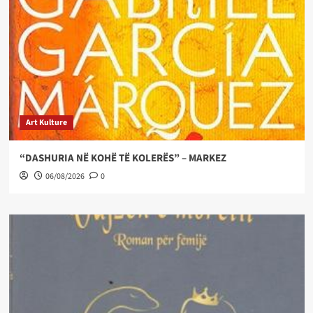
Art Kulture
“DASHURIA NË KOHË TË KOLERËS” – MARKEZ
06/08/2026
0