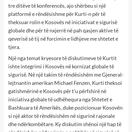
tre ditëve të konferencës, ajo shërbeu si një
platformë e rëndësishme për Kurti-n për të
theksuar rolin e Kosovës në iniciativat e sigurisë
globale dhe për të nxjerrë në pah qasjen aktive të
qeverisë së tij në forcimin e lidhjeve me shtetet e
tjera.
Një nga temat kryesore të diskutimeve të Kurtit
ishte integrimi i Kosovës në kornizat globale të
sigurisë. Në një takim të rëndësishëm me Gjeneral-
lejtnantin amerikan Michael Fenzen, Kurti theksoi
gatishmërinë e Kosovës për t’u përfshirë në
iniciativa globale të udhëhequra nga Shtetet e
Bashkuara të Amerikës, duke pozicionuar Kosovën
si një aktor të rëndësishëm në sigurinë rajonale
dhe ndërkombëtare. Ky diskutim shënoi një hap të