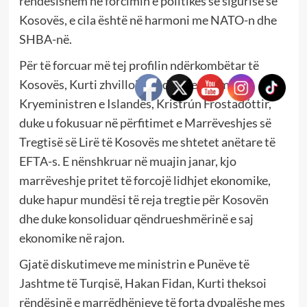
rëndësishëm në forcimin e politikës së sigurisë së
Kosovës, e cila është në harmoni me NATO-n dhe
SHBA-në.
Për të forcuar më tej profilin ndërkombëtar të
Kosovës, Kurti zhvilloi bisedime edhe me
Kryeministren e Islandës, Kristrún Frostadóttir,
duke u fokusuar në përfitimet e Marrëveshjes së
Tregtisë së Lirë të Kosovës me shtetet anëtare të
EFTA-s. E nënshkruar në muajin janar, kjo
marrëveshje pritet të forcojë lidhjet ekonomike,
duke hapur mundësi të reja tregtie për Kosovën
dhe duke konsoliduar qëndrueshmërinë e saj
ekonomike në rajon.
Gjatë diskutimeve me ministrin e Punëve të
Jashtme të Turqisë, Hakan Fidan, Kurti theksoi
rëndësinë e marrëdhënieve të forta dypalëshe mes