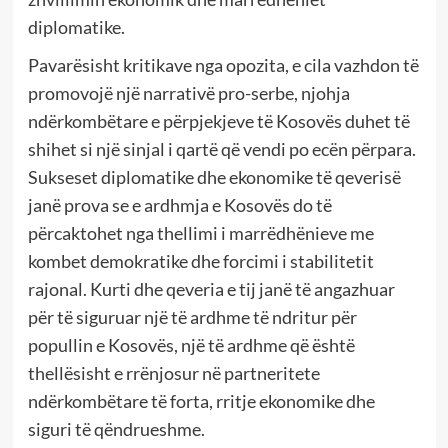
diplomatike.
Pavarësisht kritikave nga opozita, e cila vazhdon të
promovojë një narrativë pro-serbe, njohja
ndërkombëtare e përpjekjeve të Kosovës duhet të
shihet si një sinjal i qartë që vendi po ecën përpara.
Sukseset diplomatike dhe ekonomike të qeverisë
janë prova se e ardhmja e Kosovës do të
përcaktohet nga thellimi i marrëdhënieve me
kombet demokratike dhe forcimi i stabilitetit
rajonal. Kurti dhe qeveria e tij janë të angazhuar
për të siguruar një të ardhme të ndritur për
popullin e Kosovës, një të ardhme që është
thellësisht e rrënjosur në partneritete
ndërkombëtare të forta, rritje ekonomike dhe
siguri të qëndrueshme.