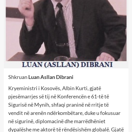
Shkruan
Luan Asllan Dibrani
Kryeministri i Kosovës, Albin Kurti, gjatë
pjesëmarrjes së tij në Konferencën e 61-të të
Sigurisë në Mynih, shfaqi praninë në rritje të
vendit në arenën ndërkombëtare, duke u fokusuar
në sigurinë, diplomacinë dhe marrëdhëniet
dypalëshe me aktorë të rëndësishëm globalë. Gjatë