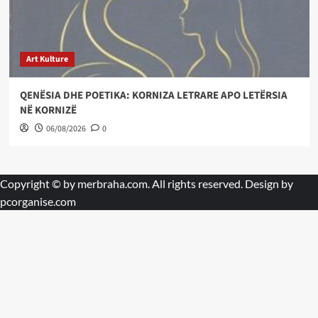
Art Kulture
QENËSIA DHE POETIKA: KORNIZA LETRARE APO LETËRSIA
NË KORNIZË
06/08/2026
0
Copyright © by
merbraha.com
. All rights reserved. Design by
pcorganise.com