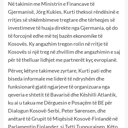
Në takimin me Ministrin e Financave të
Gjermanisë, Jörg Kukies, Kurti theksoi rëndësinë e
rritjes së shkëmbimeve tregtare dhe tërheqjes së
investimeve të huaja direkte nga Gjermania, që do
të forcojnë edhe më tej bazën ekonomike të
Kosovës. Ky angazhim tregon rolin në rritje të
Kosovës si një treg në zhvillim dhe angazhimin e saj
për të thelluar lidhjet me partnerët kyç evropianë.
Përveç këtyre takimeve zyrtare, Kurti pati edhe
biseda informale me liderë të ndryshëm dhe
funksionarë gjatë ngjarjeve të organizuara nga
qeveria e shtetit të Bavarisë dhe Këshilli Atlantik,
ku ai u takua me Dërguesin e Posaçëm të BE për
Dialogun Kosovë-Serbi, Peter Sørensen, dhe
anëtarë të Grupit të Miqësisë Kosovë-Finlandë në
Parlamentin Finlandez, si Tytti Tuppurainen. Këto