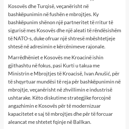
Kosovës dhe Turqisë, veçanërisht në
bashkëpunimin në fushën e mbrojtjes. Ky
bashkëpunim shënon një partneritet të rritur të
sigurisë mes Kosovës dhe një aleati të rëndësishëm
të NATO-s, duke ofruar një shtresë mbështetjeje
shtesë në adresimin e kërcënimeve rajonale.
Marrëdhëniet e Kosovës me Kroacinë ishin
gjithashtu në fokus, pasi Kurti u takua me
Ministrin e Mbrojtjes të Kroacisë, Ivan Anušić, për
të shqyrtuar mundësi të reja për bashkëpunimin në
mbrojtje, veçanërisht në zhvillimin e industrisë
ushtarake. Këto diskutime strategjike forcojnë
angazhimin e Kosovës për të modernizuar
kapacitetet e saj të mbrojtjes dhe për të forcuar
aleancat me shtetet fqinje në Ballkan.