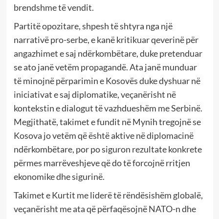
brendshme të vendit.
Partitë opozitare, shpesh të shtyra nga një
narrativë pro-serbe, e kanë kritikuar qeverinë për
angazhimet e saj ndërkombëtare, duke pretenduar
se ato janë vetëm propagandë. Ata janë munduar
të minojnë përparimin e Kosovës duke dyshuar në
iniciativat e saj diplomatike, veçanërisht në
kontekstin e dialogut të vazhdueshëm me Serbinë.
Megjithatë, takimet e fundit në Mynih tregojnë se
Kosova jo vetëm që është aktive në diplomacinë
ndërkombëtare, por po siguron rezultate konkrete
përmes marrëveshjeve që do të forcojnë rritjen
ekonomike dhe sigurinë.
Takimet e Kurtit me liderë të rëndësishëm globalë,
veçanërisht me ata që përfaqësojnë NATO-n dhe