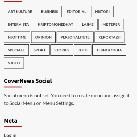
ART KULTURE
BUSINESS
EDITORIAL
HISTORI
INTERVISTA
KRIPTOMONEDHAT
LAJME
ME TEPER
NJOFTIME
OPINION
PERSONALITETE
REPORTAZH
SPECIALE
SPORT
STORIES
TECH
TEKNOLOGJIA
VIDEO
CoverNews Social
Social menu is not set. You need to create menu and assign it
to Social Menu on Menu Settings.
Meta
Log in