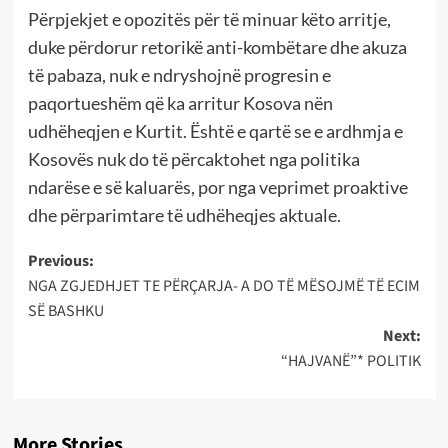
Përpjekjet e opozitës për të minuar këto arritje,
duke përdorur retorikë anti-kombëtare dhe akuza
të pabaza, nuk e ndryshojnë progresin e
paqortueshëm që ka arritur Kosova nën
udhëheqjen e Kurtit. Është e qartë se e ardhmja e
Kosovës nuk do të përcaktohet nga politika
ndarëse e së kaluarës, por nga veprimet proaktive
dhe përparimtare të udhëheqjes aktuale.
Post
Previous:
NGA ZGJEDHJET TE PËRÇARJA- A DO TË MËSOJMË TË ECIM
navigation
SË BASHKU
Next:
“HAJVANË”* POLITIK
More Stories