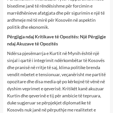
bisedime janë të rëndësishme për forcimin e
marrëdhënieve afatgjata dhe për sigurimin e një të
ardhmeje më të mirë për Kosovën në aspektin
politik dhe ekonomik.
Përgjigja ndaj Kritikave të Opozitës: Një Përgjigje
ndaj Akuzave të Opozitës
Ndërsa pjesëmarrja e Kurtit në Mynih është një
sinjal i qartë i integrimit ndërkombëtar të Kosovës
dhe pranisë në rritje të saj, klima politike brenda
vendit mbetet e tensionuar, veçanërisht me partitë
opozitare dhe disa media që po kërkojnë të vënë në
dyshim veprimet e qeverisë. Kritikët kanë akuzuar
Kurtin dhe qeverinë e tij për ambicie të tepruara,
duke sugjeruar se përpjekjet diplomatike të
Kosovës nuk janë në përputhje me realitetet e