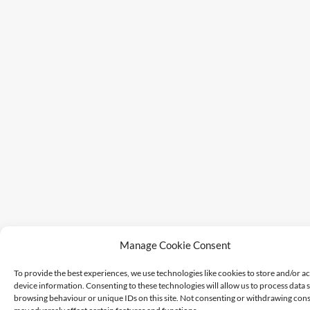
Manage Cookie Consent
To provide the best experiences, we use technologies like cookies to store and/or a
device information. Consenting to these technologies will allow us to process data 
browsing behaviour or unique IDs on this site. Not consenting or withdrawing cons