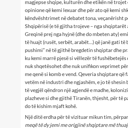
magjepse shqipe, kulturën dhe etikën në trojet e
opinione që kemi lexuar dhe për ato që kemi shk
këndvështrimet në debatet tona, veçanërisht pë
Shqipërisë (e të gjitha trojeve – nga shqiptarët 
Greqinë prej nga hyjnë (dhe do mbeten aty) emigr
të huajt (rusët, serbët, arabët…) që janë gati 
pushimi” në të gjithë bregdetin shqiptar dhe pr
ku kemi marrë pjesë si vëllezër të fushëbetejës d
nuk shqetësohet dhe nuk unifikon veprimet për 
me qenë si komb e vend. Qeveria shqiptare që fal
vetëm në industri dhe ngjashëm, e jo të shesin 
të vegjël qëndron një agjendë e madhe, koloniz
plazheve si dhe gjithë Tiranën, thjesht, për të 
do të kishim mjaft kohë.
Një ditë erdha për të vizituar mikun tim, përpar
meqë të dy jemi me origjinë shqiptare më thuaj 