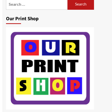
Search
for:
Our Print Shop