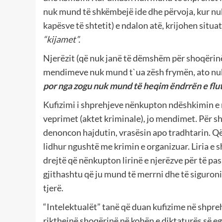
nuk mund të shkëmbejë ide dhe përvoja, kur nuk
kapësve të shtetit) e ndalon atë, krijohen situa
“kijamet”.
Njerëzit (që nuk janë të dëmshëm për shoqërin
mendimeve nuk mund t`ua zësh frymën, ato nu
por nga zogu nuk mund të heqim ëndrrën e flut
Kufizimi i shprehjeve nënkupton ndëshkimin e m
veprimet (aktet kriminale), jo mendimet. Për 
denoncon hajdutin, vrasësin apo tradhtarin. Që
lidhur ngushtë me krimin e organizuar. Liria e s
drejtë që nënkupton lirinë e njerëzve për të pa
gjithashtu që ju mund të merrni dhe të siguron
tjerë.
“Intelektualët” tanë që duan kufizime në shprehj
rikthejnë shoqërinë në kohën e diktaturës së egë