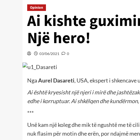
Opinion
Ai kishte guximin
Një hero!
03/06/2021
0
Nga
Aurel Dasareti
, USA, ekspert i shkencave 
Ai është kryesisht një njeri i mirë dhe jashtëza
edhe i korruptuar. Ai shkëlqen dhe kundërmon, lë
***
Unë kam një koleg dhe mik të ngushtë me të cil
nuk flasim për motin dhe erën, por ndajmë men