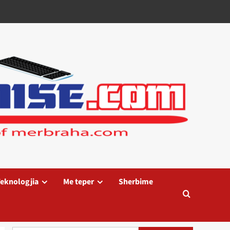
eknologjia
Me teper
Sherbime