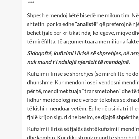
***
Shpesh e mendoj këtë bisedë me mikun tim. Në 
shtetin, por ka edhe
“analistë”
që preferojnë një
bëhet fjalë për kritikat ndaj kolegëve, miqve dh
të mirëfillta, të argumentuara me miliona fakt
Sidoqoftë, kufizimi i lirisë së shprehjes, në 
nuk mund t’i ndalojë njerëzit të mendojnë.
Kufizimi i lirisë së shprehjes (së mirëfilltë në
dhunshme. Kur mendoni ose i vendosni mendimet 
për të, mendimet tuaja “transmetohen” dhe të t
lidhur me ideologjinë e verbër të kohës së xhaxh
të kishin menduar vetëm. Edhe në psikiatri t
fjalë krijon siguri dhe besim, se
djajtë shpërthej
Kufizimi i lirisë së fjalës është kufizimi i men
dhe kombin. Kur dikush nuk mund të shprehet l