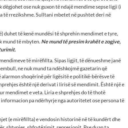
 dëgjohet ose nuk guxon të ndajë mendime sepse ligji (i
ta të rrezikshme. Sulltani mbetet në pushtet deri në
ë) duhet të kenë mundësi të shprehin mendimet e tyre,
k mund të mbyten.
Ne mund të presim krahët e zogjve,
urimit.
endimeve të mirëfillta. Sipas ligjit, të dënueshme janë
shembull, ne nuk mund ta ndëshkojmë gazetarin që
 alarmon shoqërinë për ligësitë e politikë-bërësve të
hprehjes është një derivat i lirisë së mendimit. Është një e
sur mendimet e veta. Liria e shprehjes do të thotë
i informacion pa ndërhyrje nga autoritetet ose persona të
et (e mirëfillta) e vendosin historinë në të kundërt dhe
r, shtypjes, shfrytëzimit, represionit. Pse duan ta