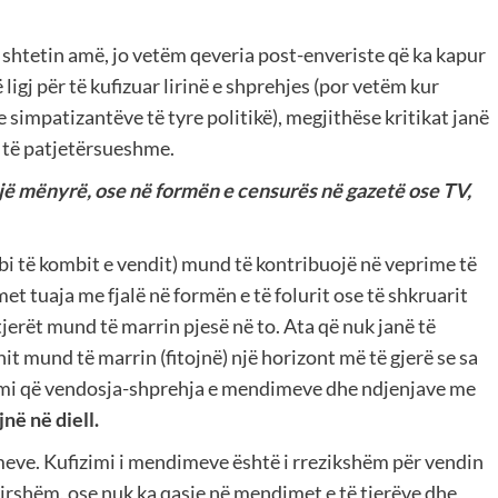
shtetin amë, jo vetëm qeveria post-enveriste që ka kapur
 ligj për të kufizuar lirinë e shprehjes (por vetëm kur
e simpatizantëve të tyre politikë), megjithëse kritikat janë
e të patjetërsueshme.
asnjë mënyrë, ose në formën e censurës në gazetë ose TV,
 dobi të kombit e vendit) mund të kontribuojë në veprime të
tuaja me fjalë në formën e të folurit ose të shkruarit
jerët mund të marrin pjesë në to. Ata që nuk janë të
it mund të marrin (fitojnë) një horizont më të gjerë se sa
hemi që vendosja-shprehja e mendimeve dhe ndjenjave me
në në diell.
dimeve. Kufizimi i mendimeve është i rrezikshëm për vendin
irshëm, ose nuk ka qasje në mendimet e të tjerëve dhe