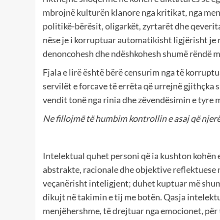
mbrojnë kulturën klanore nga kritikat, nga me
politikë-bërësit, oligarkët, zyrtarët dhe qeverit
nëse je i korruptuar automatikisht ligjërisht je 
denoncohesh dhe ndëshkohesh shumë rëndë m
Fjala e lirë është bërë censurim nga të korruptu
servilët e forcave të errëta që urrejnë gjithçk
vendit tonë nga rinia dhe zëvendësimin e tyre m
Ne fillojmë të humbim kontrollin e asaj që njerë
Intelektual quhet personi që ia kushton kohën e
abstrakte, racionale dhe objektive reflektuese në
veçanërisht inteligjent; duhet kuptuar më shumë
dikujt në takimin e tij me botën. Qasja intele
menjëhershme, të drejtuar nga emocionet, për t