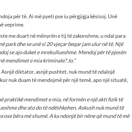
ndoja për të. Ai më pyeti pse iu përgjigja kësisoj. Unë
në veprime.
este me duart në mënyrën e tij të zakonshme, u ndal para
në park dhe se unë si 20 vjeçar beqar jam ulur në të. Një
doj se ajo duket e mrekullueshme. Mendoj për të pjesën
janë mendimet e mia kriminale? Jo.”
 Asnjë diktator, asnjë pushtet, nuk mund të ndalojë
kur nuk duam të mendojmë për një temë, apo një situatë,
 në praktikë mendimet e mia, në formën e një akti fizik të
ënueshme dhe ato do të ndëshkohen. Askush nuk mund të
a ose bëra më shumë. A ka ndonjë bir nëne që mund të më