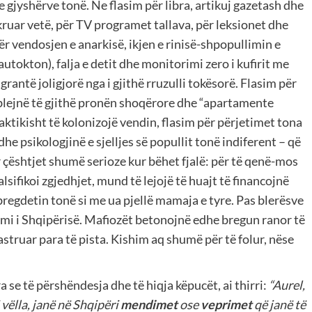
 gjyshërve tonë. Ne flasim për libra, artikuj gazetash dhe
ruar vetë, për TV programet tallava, për leksionet dhe
r vendosjen e anarkisë, ikjen e rinisë-shpopullimin e
autokton), falja e detit dhe monitorimi zero i kufirit me
antë joligjorë nga i gjithë rruzulli tokësorë. Flasim për
të blejnë të gjithë pronën shoqërore dhe “apartamente
aktikisht të kolonizojë vendin, flasim për përjetimet tona
he psikologjinë e sjelljes së popullit tonë indiferent – që
çështjet shumë serioze kur bëhet fjalë: për të qenë-mos
sifikoi zgjedhjet, mund të lejojë të huajt të financojnë
bregdetin tonë si me ua pjellë mamaja e tyre. Pas blerësve
imi i Shqipërisë. Mafiozët betonojnë edhe bregun ranor të
pastruar para të pista. Kishim aq shumë për të folur, nëse
a se të përshëndesja dhe të hiqja këpucët, ai thirri:
“Aurel,
vëlla, janë në Shqipëri
mendimet
ose
veprimet
që janë të