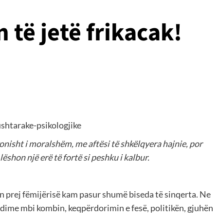
 të jetë frikacak!
ushtarake-psikologjike
konisht i moralshëm, me aftësi të shkëlqyera hajnie, por
shon një erë të fortë si peshku i kalbur.
in prej fëmijërisë kam pasur shumë biseda të sinqerta. Ne
dime mbi kombin, keqpërdorimin e fesë, politikën, gjuhën