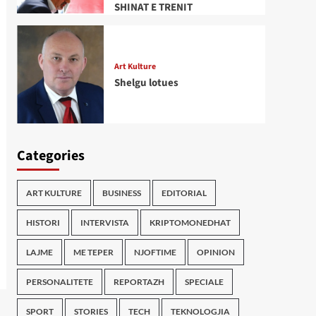
SHINAT E TRENIT
Art Kulture
Shelgu lotues
Categories
ART KULTURE
BUSINESS
EDITORIAL
HISTORI
INTERVISTA
KRIPTOMONEDHAT
LAJME
ME TEPER
NJOFTIME
OPINION
PERSONALITETE
REPORTAZH
SPECIALE
SPORT
STORIES
TECH
TEKNOLOGJIA