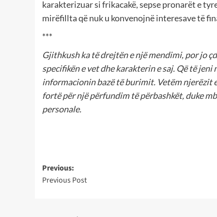
karakterizuar si frikacakë, sepse pronarët e tyr
mirëfillta që nuk u konvenojnë interesave të fi
***
Gjithkush ka të drejtën e një mendimi, por jo ç
specifikën e vet dhe karakterin e saj. Që të jeni
informacionin bazë të burimit. Vetëm njerëzit 
fortë për një përfundim të përbashkët, duke mb
personale.
Post
Previous:
Previous Post
navigation