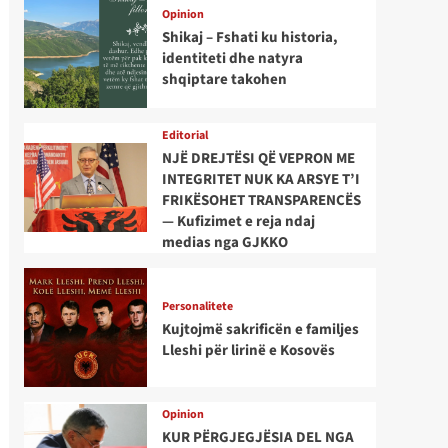
Opinion
Shikaj – Fshati ku historia,
identiteti dhe natyra
shqiptare takohen
Editorial
NJË DREJTËSI QË VEPRON ME
INTEGRITET NUK KA ARSYE T’I
FRIKËSOHET TRANSPARENCËS
— Kufizimet e reja ndaj
medias nga GJKKO
Personalitete
Kujtojmë sakrificën e familjes
Lleshi për lirinë e Kosovës
Opinion
KUR PËRGJEGJËSIA DEL NGA