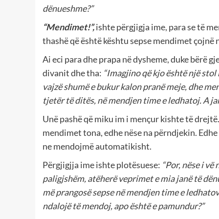
dënueshme?”
“Mendimet!”,
ishte përgjigja ime, para se të me
thashë që është kështu sepse mendimet çojnë 
Ai eci para dhe prapa në dysheme, duke bërë gj
divanit dhe tha:
“Imagjino që kjo është një stol 
vajzë shumë e bukur kalon pranë meje, dhe men
tjetër të ditës, në mendjen time e ledhatoj. A 
Unë pashë që miku im i mençur kishte të drejtë.
mendimet tona, edhe nëse na përndjekin. Edhe 
ne mendojmë automatikisht.
Përgjigjja ime ishte plotësuese:
“Por, nëse i vë
paligjshëm, atëherë veprimet e mia janë të d
më prangosë sepse në mendjen time e ledhatov
ndalojë të mendoj, apo është e pamundur?”