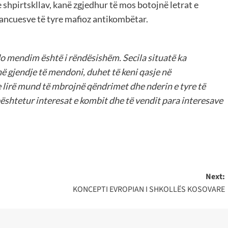
e shpirtskllav, kanë zgjedhur të mos botojnë letrat e
nancuesve të tyre mafioz antikombëtar.
do mendim është i rëndësishëm. Secila situatë ka
 në gjendje të mendoni, duhet të keni qasje në
e lirë mund të mbrojnë qëndrimet dhe nderin e tyre të
ështetur interesat e kombit dhe të vendit para interesave
Next:
KONCEPTI EVROPIAN I SHKOLLËS KOSOVARE