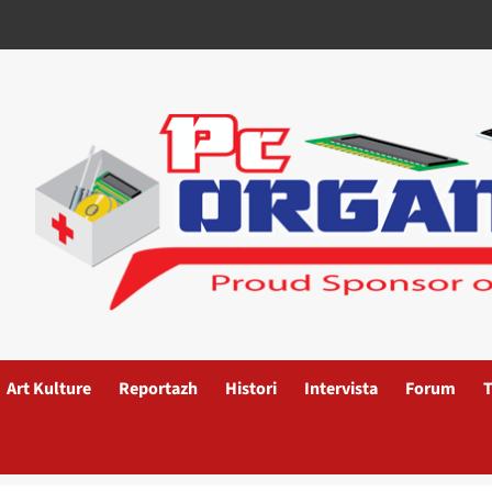
Art Kulture
Reportazh
Histori
Intervista
Forum
T