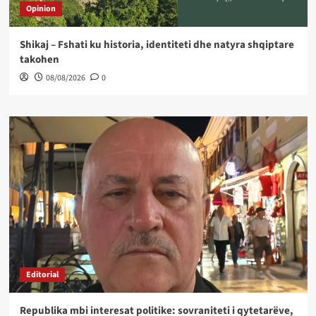
Opinion
Shikaj – Fshati ku historia, identiteti dhe natyra shqiptare
takohen
08/08/2026
0
Editorial
Republika mbi interesat politike: sovraniteti i qytetarëve,