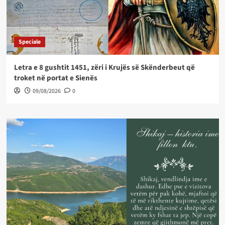
Speciale
Letra e 8 gushtit 1451, zëri i Krujës së Skënderbeut që
troket në portat e Sienës
09/08/2026
0