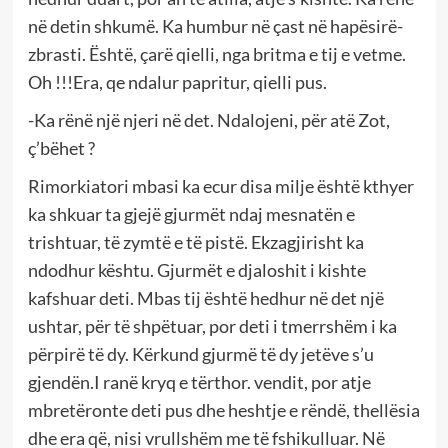
në detin shkumë. Ka humbur në çast në hapësirë-
zbrasti. Është, çarë qielli, nga britma e tij e vetme.
Oh !!!Era, qe ndalur papritur, qielli pus.
-Ka rënë një njeri në det. Ndalojeni, për atë Zot,
ç’bëhet ?
Rimorkiatori mbasi ka ecur disa milje është kthyer
ka shkuar ta gjejë gjurmët ndaj mesnatën e
trishtuar, të zymtë e të pistë. Ekzagjirisht ka
ndodhur kështu. Gjurmët e djaloshit i kishte
kafshuar deti. Mbas tij është hedhur në det një
ushtar, për të shpëtuar, por deti i tmerrshëm i ka
përpirë të dy. Kërkund gjurmë të dy jetëve s’u
gjendën.I ranë kryq e tërthor. vendit, por atje
mbretëronte deti pus dhe heshtje e rëndë, thellësia
dhe era që, nisi vrullshëm me të fshikulluar. Në