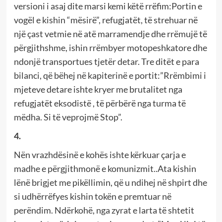
versioni i asaj dite marsi kemi këtë rrëfim:Portin e
vogël e kishin “mësirë”, refugjatët, të strehuar në
një çast vetmie në atë marramendje dhe rrëmujë të
përgjithshme, ishin rrëmbyer motopeshkatore dhe
ndonjë transportues tjetër detar. Tre ditët e para
bilanci, që bëhej në kapiterinë e portit:”Rrëmbimi i
mjeteve detare ishte kryer me brutalitet nga
refugjatët eksodistë , të përbërë nga turma të
mëdha. Si të veprojmë Stop”.
4.
Nën vrazhdësinë e kohës ishte kërkuar çarja e
madhe e përgjithmonë e komunizmit..Ata kishin
lënë brigjet me pikëllimin, që u ndihej në shpirt dhe
si udhërrëfyes kishin tokën e premtuar në
perëndim. Ndërkohë, nga zyrat e larta të shtetit