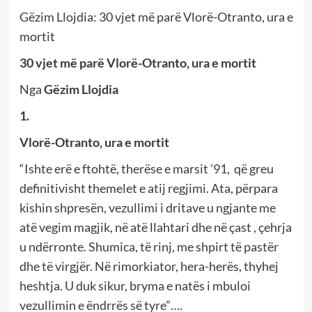
Gëzim Llojdia: 30 vjet më parë Vlorë-Otranto, ura e
mortit
30 vjet më parë Vlorë-Otranto, ura e mortit
Nga
Gëzim Llojdia
1.
Vlorë-Otranto, ura e mortit
“Ishte erë e ftohtë, therëse e marsit ’91, që greu
definitivisht themelet e atij regjimi. Ata, përpara
kishin shpresën, vezullimi i dritave u ngjante me
atë vegim magjik, në atë llahtari dhe në çast , çehrja
u ndërronte. Shumica, të rinj, me shpirt të pastër
dhe të virgjër. Në rimorkiator, hera-herës, thyhej
heshtja. U duk sikur, bryma e natës i mbuloi
vezullimin e ëndrrës së tyre”….