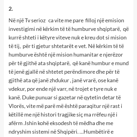
2.
Në një Tv serioz ca vite me pare filloj një emision
investigimi në kërkim të të humburve shqiptarë, që
kurrë shteti i këtyre viteve nuk e kreu dot si mision
të tij, për ti gjetur shtetarët e vet. Në kërkim të të
humburve është një mision humanitar e njerëzor
për të gjithë ata shqiptarë, që kanë humbur e mund
të jenë gjallë në shtetet perëndimore dhe për të
gjithë ata që janë zhdukur , janë vrarë, ose kanë
vdekur, por ende një varr, në trojet e tyre nuk e
kanë. Duke punuar si gazetar në qytetin detar të
Vlorës, vite më parë më është paraqitur një rast i
këtillë me një histori tragjike siç ma rrëfeu një i
afërm .Ishin kohë eksodesh të mëdha dhe me
ndryshim sistemi në Shqipëri. …Humbëtirë e