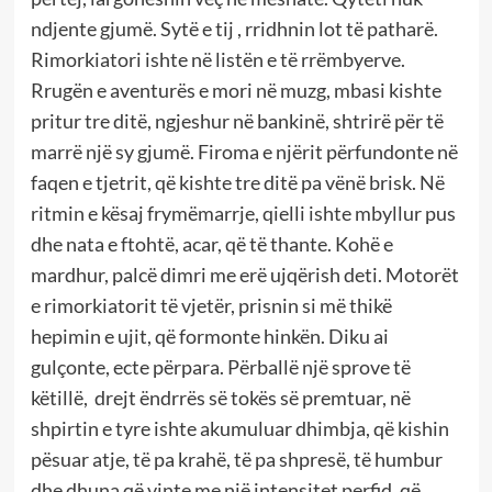
ndjente gjumë. Sytë e tij , rridhnin lot të patharë.
Rimorkiatori ishte në listën e të rrëmbyerve.
Rrugën e aventurës e mori në muzg, mbasi kishte
pritur tre ditë, ngjeshur në bankinë, shtrirë për të
marrë një sy gjumë. Firoma e njërit përfundonte në
faqen e tjetrit, që kishte tre ditë pa vënë brisk. Në
ritmin e kësaj frymëmarrje, qielli ishte mbyllur pus
dhe nata e ftohtë, acar, që të thante. Kohë e
mardhur, palcë dimri me erë ujqërish deti. Motorët
e rimorkiatorit të vjetër, prisnin si më thikë
hepimin e ujit, që formonte hinkën. Diku ai
gulçonte, ecte përpara. Përballë një sprove të
këtillë, drejt ëndrrës së tokës së premtuar, në
shpirtin e tyre ishte akumuluar dhimbja, që kishin
pësuar atje, të pa krahë, të pa shpresë, të humbur
dhe dhuna që vinte me një intensitet perfid, që