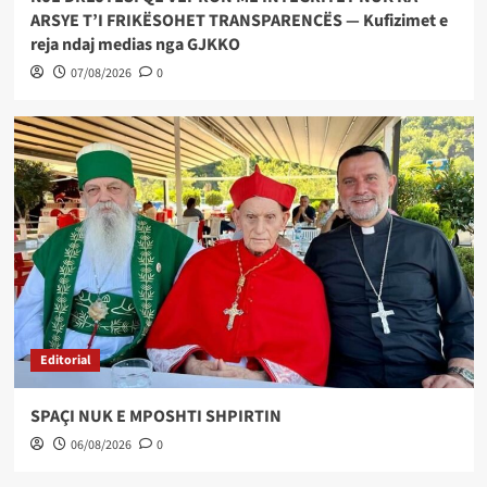
ARSYE T’I FRIKËSOHET TRANSPARENCËS — Kufizimet e
reja ndaj medias nga GJKKO
07/08/2026
0
Editorial
SPAÇI NUK E MPOSHTI SHPIRTIN
06/08/2026
0