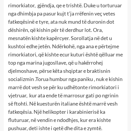
rimorkiator, gjëndja, qe e trishtë. Duke u torturuar
nga dhimbja pa pasur kujt t’ja rrëfenin veç vetes
fatkeqësinë e tyre, ata nuk mund të duronin dot
dëshirën, që kishin për të derdhur lot. Ora,
mesnatën kishte kapërcyer. Sorollatja në det u
kushtoi edhe jetën. Ndërkohë, nga ana e përtejme
rimorkiatori, që kishte ecur kuturi është qëlluar me
top nga marina jugosllave, që u hakërrohej
djelmoshave, përse këta shqiptar e braktisnin
socializmin .Torua humbur nga paniku , nuk e kishin
marrë dot vesh se për ku udhëtonte rimorkiatori i
vjetruar, kur ata ende të marrosur gati po ngrinin
së ftohti. Në kuesturën italiane është marrë vesh
fatkeqësia. Një helikopter i karabinierisë ka
fluturuar, në vendin e ndodhjes, kur era kishte
pushuar, deti ishte i qetë dhe dita e zymtë.