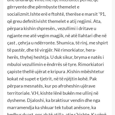
gërryente dhe përmbyste themelet e
socializmit.Ishte erë e ftohtë, therëse e marsit ’91,
që greu definitivisht themelet e atij regjimi. Ata,
përpara kishin shpresën., vezullimi i dritave u
ngjante me atë vegim magjik, në atë llahtari dhe në
çast , çehrja u ndërronte. Shumica, të rinj, me shpirt
të pastër, dhe të virgjër. Në rimorkiator, hera-
herës, thyhej heshtja. U duk sikur, bryma e natës i
mbuloi vezullimin e ëndrrës së tyre. Rimorkiatori
çapiste thellë ujërat e kripura .Kishin mbështetur
kokat në supet e tjetrit, në të njëjtin kohë. Pak
përpara mesnatës, kur po afroheshin ujërave
territoriale. V.H, kishte lënë bukën me ullinj në
dysheme. Djaloshi, ka braktisur vendin dhe nga
marramendja ka shkuar tek tubat anësore, ka
hedhur duart, por ah të atilla, atje s’kishte. Ka rënë