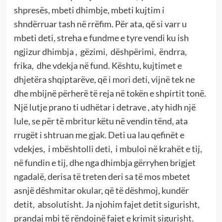
shpresës, mbeti dhimbje, mbeti kujtim i
shndërruar tash në rrëfim. Për ata, që si varr u
mbeti deti, streha e fundme e tyre vendi ku ish
ngjizur dhimbja , gëzimi, dëshpërimi, ëndrra,
frika, dhe vdekja në fund. Kështu, kujtimet e
dhjetëra shqiptarëve, që i mori deti, vijnë tek ne
dhe mbijnë përherë të reja në tokën e shpirtit tonë.
Një lutje prano ti udhëtar i detrave , aty hidh një
lule, se për të mbritur këtu në vendin tënd, ata
rrugët i shtruan me gjak. Deti ua lau qefinët e
vdekjes, i mbështolli deti, i mbuloi në krahët e tij,
në fundin e tij, dhe nga dhimbja gërryhen brigjet
ngadalë, derisa të treten deri sa të mos mbetet
asnjë dëshmitar okular, që të dëshmoj, kundër
detit, absolutisht. Ja njohim fajet detit sigurisht,
prandaj mbi të rëndojnë fajet e krimit sigurisht.