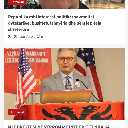
Editorial
Republika mbi interesat politike: sovraniteti i
qytetarëve, kushtetutshmëria dhe përgjegjësia
shtetërore
08/08/2026
0
Editorial
NJË DREJTËSI QË VEPRON ME INTEGRITET NUK KA