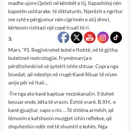
madhe ujore.Qyteti në këmbët e tij, llapashitej nën
kapotën ushtarake. të diktaturës. Njerëzit e ngritur
me sytë e përgjumur nën cigrimën e atij dimri,
kërkonin rishtazi një copë truall të ri.
3.
Mars, ’91. Regjistrohet kohë e ftohtë, në të gjitha
buletinet metrologjie. Frymëmarrja e
përditshmërisë së qytetit ishte shtuar. Copra nga
bisedat, që ndeshje në rrugë:Kanë filluar të nisen
anije për në Itali…
-Tre nga ato kanë kaptuar mezokanalin. S’duhet
besuar ende, këta të vrasin. Është vrarë. B.XH.. e
kanë gjuajtur, sapo u nis …Të shtëna armësh, që
lëmonin e kafshonin muzgjet ishin reflekse, që
shquheshin ndër më të shumtit e kohës. Nga