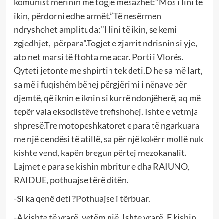
komunist mërinin me togje mesazhet:”Mos i lini të
ikin, përdorni edhe armët.”Të nesërmen
ndryshohet amplituda:”I lini të ikin, se kemi
zgjedhjet, përpara”.Togjet e zjarrit ndrisnin si yje,
ato net marsi të ftohta me acar. Porti i Vlorës.
Qyteti jetonte me shpirtin tek deti.D he sa më lart,
sa më i fuqishëm bëhej përgjërimi i nënave për
djemtë, që iknin e iknin si kurrë ndonjëherë, aq më
tepër vala eksodistëve trefishohej. Ishte e vetmja
shpresë.Tre motopeshkatoret e para të ngarkuara
me një dendësi të atillë, sa për një kokërr mollë nuk
kishte vend, kapën bregun përtej mezokanalit.
Lajmet e para se kishin mbritur e dha RAIUNO,
RAIDUE, pothuajse tërë ditën.
-Si ka qenë deti ?Pothuajse i tërbuar.
-A kishte të vrarë, vetëm një. Ishte vrarë. E kishin