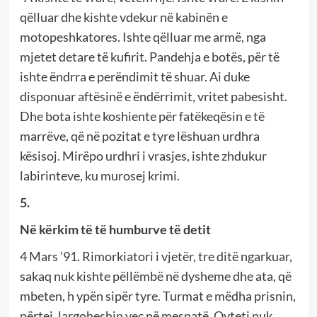
qëlluar dhe kishte vdekur në kabinën e
motopeshkatores. Ishte qëlluar me armë, nga
mjetet detare të kufirit. Pandehja e botës, për të
ishte ëndrra e perëndimit të shuar. Ai duke
disponuar aftësinë e ëndërrimit, vritet pabesisht.
Dhe bota ishte koshiente për fatëkeqësin e të
marrëve, që në pozitat e tyre lëshuan urdhra
kësisoj. Mirëpo urdhri i vrasjes, ishte zhdukur
labirinteve, ku murosej krimi.
5.
Në kërkim të të humburve të detit
4 Mars ’91. Rimorkiatori i vjetër, tre ditë ngarkuar,
sakaq nuk kishte pëllëmbë në dysheme dhe ata, që
mbeten, h ypën sipër tyre. Turmat e mëdha prisnin,
përtej, largoheshin veç në mesnatë. Qyteti nuk