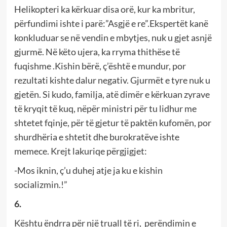
Helikopteri ka kërkuar disa orë, kur ka mbritur,
përfundimi ishte i parë:”Asgjë e re”.Ekspertët kanë
konkluduar se në vendin e mbytjes, nuk u gjet asnjë
gjurmë. Në këto ujera, ka rryma thithëse të
fuqishme .Kishin bërë, ç’është e mundur, por
rezultati kishte dalur negativ. Gjurmët e tyre nuk u
gjetën. Si kudo, familja, atë dimër e kërkuan zyrave
të kryqit të kuq, nëpër ministri për tu lidhur me
shtetet fqinje, për të gjetur të paktën kufomën, por
shurdhëria e shtetit dhe burokratëve ishte
memece. Krejt lakuriqe përgjigjet:
-Mos iknin, ç’u duhej atje ja ku e kishin
socializmin.!”
6.
Kështu ëndrra për një truall të ri, perëndimin e