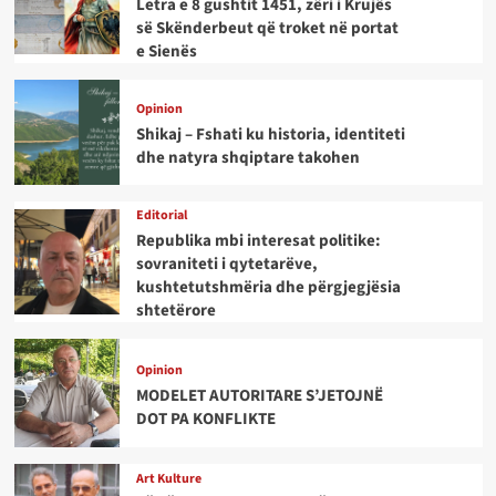
Letra e 8 gushtit 1451, zëri i Krujës
së Skënderbeut që troket në portat
e Sienës
Opinion
Shikaj – Fshati ku historia, identiteti
dhe natyra shqiptare takohen
Editorial
Republika mbi interesat politike:
sovraniteti i qytetarëve,
kushtetutshmëria dhe përgjegjësia
shtetërore
Opinion
MODELET AUTORITARE S’JETOJNË
DOT PA KONFLIKTE
Art Kulture