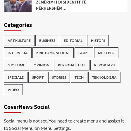
ZËMËRIMI I DISIDENTIT TË
PËRHERSHËM…
Categories
ART KULTURE
BUSINESS
EDITORIAL
HISTORI
INTERVISTA
KRIPTOMONEDHAT
LAJME
ME TEPER
NJOFTIME
OPINION
PERSONALITETE
REPORTAZH
SPECIALE
SPORT
STORIES
TECH
TEKNOLOGJIA
VIDEO
CoverNews Social
Social menu is not set. You need to create menu and assign it
to Social Menu on Menu Settings.