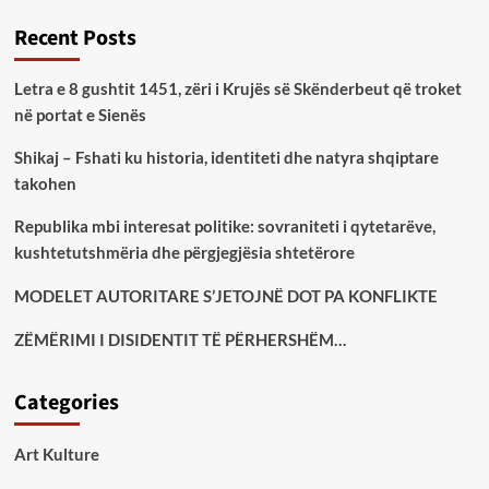
Recent Posts
Letra e 8 gushtit 1451, zëri i Krujës së Skënderbeut që troket
në portat e Sienës
Shikaj – Fshati ku historia, identiteti dhe natyra shqiptare
takohen
Republika mbi interesat politike: sovraniteti i qytetarëve,
kushtetutshmëria dhe përgjegjësia shtetërore
MODELET AUTORITARE S’JETOJNË DOT PA KONFLIKTE
ZËMËRIMI I DISIDENTIT TË PËRHERSHËM…
Categories
Art Kulture