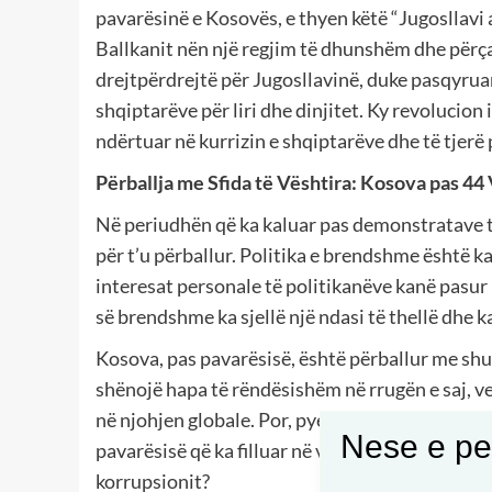
pavarësinë e Kosovës, e thyen këtë “Jugosllavi ar
Ballkanit nën një regjim të dhunshëm dhe përçar
drejtpërdrejtë për Jugosllavinë, duke pasqyru
shqiptarëve për liri dhe dinjitet. Ky revolucion
ndërtuar në kurrizin e shqiptarëve dhe të tjerë
Përballja me Sfida të Vështira: Kosova pas 44
Në periudhën që ka kaluar pas demonstratave t
për t’u përballur. Politika e brendshme është 
interesat personale të politikanëve kanë pasur 
së brendshme ka sjellë një ndasi të thellë dhe k
Kosova, pas pavarësisë, është përballur me shu
shënojë hapa të rëndësishëm në rrugën e saj, 
në njohjen globale. Por, pyetja që lind është: A
Nese e pel
pavarësisë që ka filluar në vitin 1981, apo ajo p
korrupsionit?