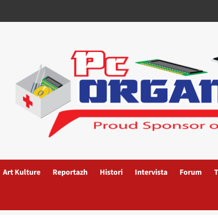
Art Kulture
Reportazh
Histori
Intervista
Forum
T