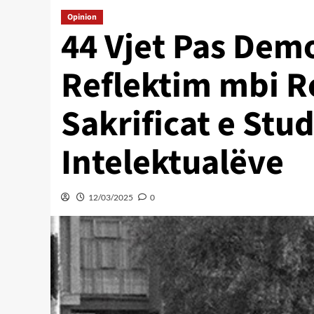
Opinion
44 Vjet Pas Demo
Reflektim mbi R
Sakrificat e Stu
Intelektualëve
12/03/2025
0