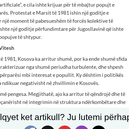
tificiale”, e cila ishte krijuar për të mbajtur popujt e
ës. Protestat e Marsit të 1981 ishin një goditje e
ar një moment të pabesueshëm të forcës kolektive të
 ishte një goditje përfundimtare për Jugosllavinë që ishte
 popujve të shtypur.
 Vitesh
ë 1981, Kosova ka arritur shumë, por ka ende shumë sfida
karakterizuar nga shumë periudha turbulente, dhe shpesh
përparësi mbi interesat e popullit. Ky dështim i politikës
a ndikuar negativisht në zhvillimin e Kosovës.
më pengesa. Megjithatë, ajo ka arritur të qëndrojë dhe të
veçanërisht në integrimin në struktura ndërkombëtare dhe
 po vazhdon Kosova të ndjekë rrugën e lirisë dhe
qyet ket artikull? Ju lutemi përhapn
o kthehet në një strukturë të re të përçarjes dhe