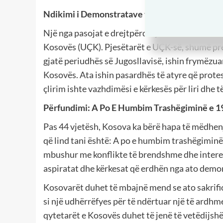
Ndikimi i Demonstratave të 1981 në Formimi
Një nga pasojat e drejtpërdrejta të demonstratav
Kosovës (UÇK). Pjesëtarët e UÇK-së, shumë prej 
gjatë periudhës së Jugosllavisë, ishin frymëzuar
Kosovës. Ata ishin pasardhës të atyre që protes
çlirim ishte vazhdimësi e kërkesës për liri dhe t
Përfundimi: A Po E Humbim Trashëgiminë e 1
Pas 44 vjetësh, Kosova ka bërë hapa të mëdhenj
që lind tani është: A po e humbim trashëgiminë 
mbushur me konflikte të brendshme dhe interesa
aspiratat dhe kërkesat që erdhën nga ato demo
Kosovarët duhet të mbajnë mend se ato sakrific
si një udhërrëfyes për të ndërtuar një të ardh
qytetarët e Kosovës duhet të jenë të vetëdijshë