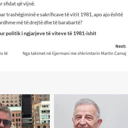
 sfidat që vijnë.
r trashëgiminë e sakrificave të vitit 1981, apo ajo është
ardhme më të drejtë dhe të barabartë?
r politik i ngjarjeve të viteve të 1981-ishit
Next:
do të
Nga takimet në Gjermani me shkrimtarin Martin Camaj