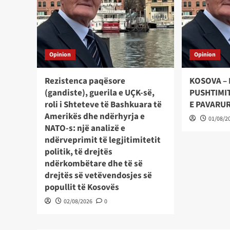
Opinion
Opinion
Rezistenca paqësore
KOSOVA – 
(gandiste), guerila e UÇK-së,
PUSHTIMIT
roli i Shteteve të Bashkuara të
E PAVARU
Amerikës dhe ndërhyrja e
01/08/2
NATO-s: një analizë e
ndërveprimit të legjitimitetit
politik, të drejtës
ndërkombëtare dhe të së
drejtës së vetëvendosjes së
popullit të Kosovës
02/08/2026
0