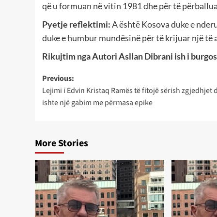
që u formuan në vitin 1981 dhe për të përballuar
Pyetje reflektimi:
A është Kosova duke e nderua
duke e humbur mundësinë për të krijuar një të 
Rikujtim nga Autori Asllan Dibrani ish i burgosu
Post
Previous:
Lejimi i Edvin Kristaq Ramës të fitojë sërish zgjedhjet 
navigation
ishte një gabim me përmasa epike
More Stories