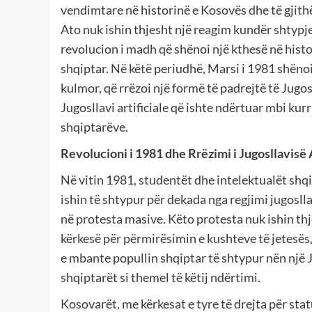
vendimtare në historinë e Kosovës dhe të gjithë
Ato nuk ishin thjesht një reagim kundër shtypje
revolucion i madh që shënoi një kthesë në histo
shqiptar. Në këtë periudhë, Marsi i 1981 shën
kulmor, që rrëzoi një formë të padrejtë të Jugos
Jugosllavi artificiale që ishte ndërtuar mbi kurr
shqiptarëve.
Revolucioni i 1981 dhe Rrëzimi i Jugosllavisë A
Në vitin 1981, studentët dhe intelektualët shqip
ishin të shtypur për dekada nga regjimi jugosll
në protesta masive. Këto protesta nuk ishin thj
kërkesë për përmirësimin e kushteve të jetesës
e mbante popullin shqiptar të shtypur nën një J
shqiptarët si themel të këtij ndërtimi.
Kosovarët, me kërkesat e tyre të drejta për st