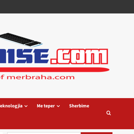
eknologjia
Me teper
Sherbime