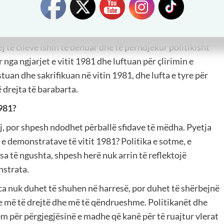
n e UÇK-së
e të vitit 1981 ishte krijimi i Ushtrisë Çlirimtare të
të cilëve ishin të dënuar dhe të përndjekur politikisht
 nga ngjarjet e vitit 1981 dhe luftuan për çlirimin e
tuan dhe sakrifikuan në vitin 1981, dhe lufta e tyre për
ë drejta të barabarta.
981?
, por shpesh ndodhet përballë sfidave të mëdha. Pyetja
e demonstratave të vitit 1981? Politika e sotme, e
 të ngushta, shpesh herë nuk arrin të reflektojë
nstrata.
a nuk duhet të shuhen në harresë, por duhet të shërbejnë
me më të drejtë dhe më të qëndrueshme. Politikanët dhe
m për përgjegjësinë e madhe që kanë për të ruajtur vlerat