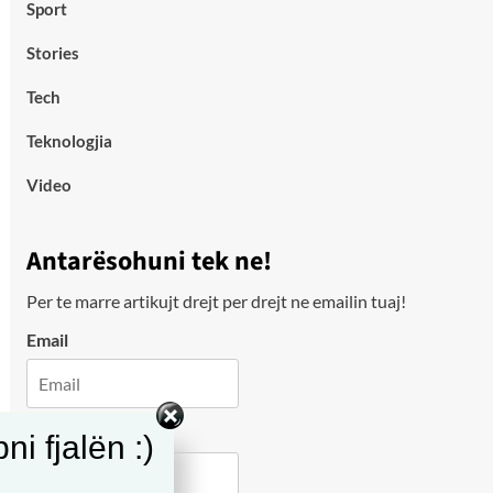
Sport
Stories
Tech
Teknologjia
Video
Antarësohuni tek ne!
Per te marre artikujt drejt per drejt ne emailin tuaj!
Email
City
i fjalën :)