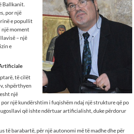
 Ballkanit.
s, por një
rinë e popullit
oi një moment
llavisë – një
izin e
rtificiale
tarë, të cilët
av, shpërthyen
esht një
, por një kundërshtim i fuqishëm ndaj një strukture që po
ugosllavi që ishte ndërtuar artificialisht, duke përdorur
atus të barabartë, për një autonomi më të madhe dhe për