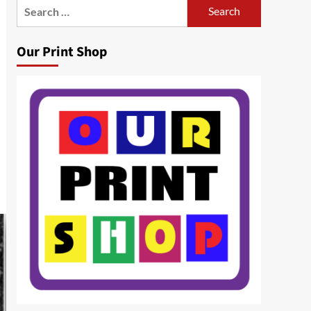
Search
for:
Our Print Shop