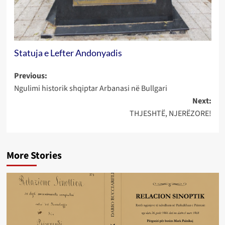
Statuja e Lefter Andonyadis
Post
Previous:
Ngulimi historik shqiptar Arbanasi në Bullgari
navigation
Next:
THJESHTË, NJERËZORE!
More Stories