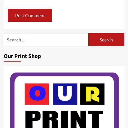
Search
for:
Our Print Shop