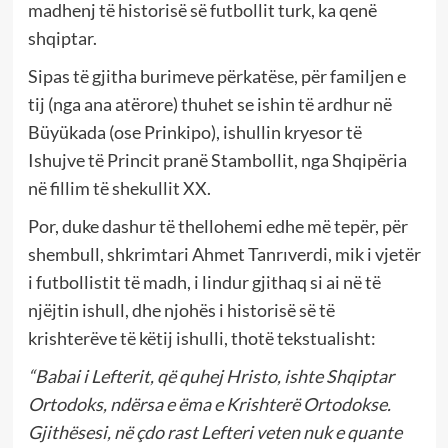
madhenj të historisë së futbollit turk, ka qenë
shqiptar.
Sipas të gjitha burimeve përkatëse, për familjen e
tij (nga ana atërore) thuhet se ishin të ardhur në
Büyükada (ose Prinkipo), ishullin kryesor të
Ishujve të Princit pranë Stambollit, nga Shqipëria
në fillim të shekullit XX.
Por, duke dashur të thellohemi edhe më tepër, për
shembull, shkrimtari Ahmet Tanrıverdi, mik i vjetër
i futbollistit të madh, i lindur gjithaq si ai në të
njëjtin ishull, dhe njohës i historisë së të
krishterëve të këtij ishulli, thotë tekstualisht:
“Babai i Lefterit, që quhej Hristo, ishte Shqiptar
Ortodoks, ndërsa e ëma e Krishterë Ortodokse.
Gjithësesi, në çdo rast Lefteri veten nuk e quante