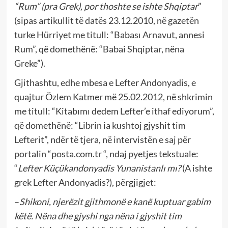
“Rum” (pra Grek), por thoshte se ishte Shqiptar
”
(sipas artikullit të datës 23.12.2010, në gazetën
turke Hürriyet me titull: “Babası Arnavut, annesi
Rum”, që domethënë: “Babai Shqiptar, nëna
Greke”).
Gjithashtu, edhe mbesa e Lefter Andonyadis, e
quajtur Özlem Katmer më 25.02.2012, në shkrimin
me titull: “Kitabımı dedem Lefter’e ithaf ediyorum”,
që domethënë: “Librin ia kushtoj gjyshit tim
Lefterit”, ndër të tjera, në intervistën e saj për
portalin “posta.com.tr “, ndaj pyetjes tekstuale:
“
Lefter Küçükandonyadis Yunanistanlı mı?
(A ishte
grek Lefter Andonyadis?), përgjigjet:
–
Shikoni, njerëzit gjithmonë e kanë kuptuar gabim
këtë. Nëna dhe gjyshi nga nëna i gjyshit tim