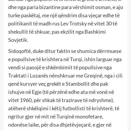
dhe nga paria bizantine para vërshimit osman, e ajo
turke paskëtaj, me një qëndrim disa vjeçar edhe të
politikanit të madh rus Lev Trotsky në vitet 30 të
shekullit të shkuar, pas ekzilit nga Bashkimi
Sovjetik.
Sidoqoftë, duke ditur faktin se shumica dërrmuese
e popullsive të krishtera në Turqi, ishin larguar nga
vendi si pasojë e shkëmbimit të popullsive nga
Traktati i Lozanës nënshkruar me Greqinë, nga i cili
qenë kursyer veç grekët e Stambollit dhe pak
ishujve në Egje (të përzënë edhe ata më vonë në
vitet 1960, për shkak të trazirave të ndryshme),
atëherë shkëlqimi i këtij futbollisti të krishterë, të
ngritur gjer në mit në Turqinë monofetare,
ndonëse laike, për disa dhjetëvjeçarë, e gjer në