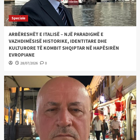
Speciale
ARBËRESHËT E ITALISË – NJË PARADIGMË E
VAZHDIMËSISË HISTORIKE, IDENTITARE DHE
KULTURORE TË KOMBIT SHQIPTAR NË HAPËSIRËN
EVROPIANE
28/07/2026
0