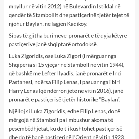
mbyllur në vitin 2012) në Bulevardin Istiklal në
qendër të Stambollit dhe pastiçerinë tjetër tejet të
njohur Baylan, në lagjen Kadiköy.
Sipas të gjitha burimeve, pronarët e të dyja këtyre
pastiçerive janë shqiptarë ortodoksë.
Luka Zigoridis, ose Luka Zigori (i mërguar nga
Shqipëria si 15 vjeçar në Stamboll në vitin 1944),
që bashkë me Lefter Ilyadis, janë pronarët e Inci
Pastanesi, ndërsa Filip Lenas, i pasuar nga i biri
Harry Lenas (që ndërron jetë në vitin 2016), janë
pronarët e pastiçerisë tjetër historike “Baylan”.
Njëlloj si Luka Zigoridis, edhe Filip Lenas, do të
mërgojë në Stamboll pa i mbushur akoma të
pesëmbëdhjetat, ku do t’i kushtohet pastiçerisë
dhe do të hapë pastiçerinë L’Orient në vitin 1923,