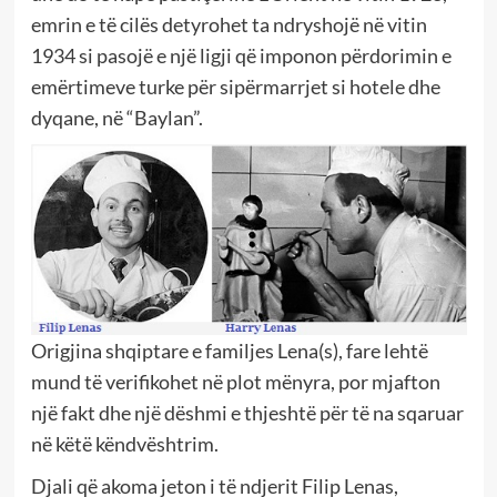
emrin e të cilës detyrohet ta ndryshojë në vitin
1934 si pasojë e një ligji që imponon përdorimin e
emërtimeve turke për sipërmarrjet si hotele dhe
dyqane, në “Baylan”.
Origjina shqiptare e familjes Lena(s), fare lehtë
mund të verifikohet në plot mënyra, por mjafton
një fakt dhe një dëshmi e thjeshtë për të na sqaruar
në këtë këndvështrim.
Djali që akoma jeton i të ndjerit Filip Lenas,