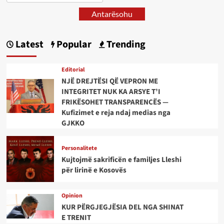
Antarësohu
Latest
Popular
Trending
Editorial
NJË DREJTËSI QË VEPRON ME
INTEGRITET NUK KA ARSYE T’I
FRIKËSOHET TRANSPARENCËS —
Kufizimet e reja ndaj medias nga
GJKKO
Personalitete
Kujtojmë sakrificën e familjes Lleshi
për lirinë e Kosovës
Opinion
KUR PËRGJEGJËSIA DEL NGA SHINAT
E TRENIT