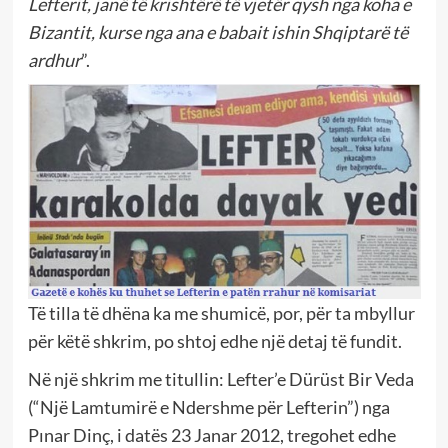
Lefterit, janë të krishtërë të vjetër qysh nga koha e
Bizantit, kurse nga ana e babait ishin Shqiptarë të
ardhur
”.
Të tilla të dhëna ka me shumicë, por, për ta mbyllur
për këtë shkrim, po shtoj edhe një detaj të fundit.
Në një shkrim me titullin: Lefter’e Dürüst Bir Veda
(“Një Lamtumirë e Ndershme për Lefterin”) nga
Pınar Dinç, i datës 23 Janar 2012, tregohet edhe