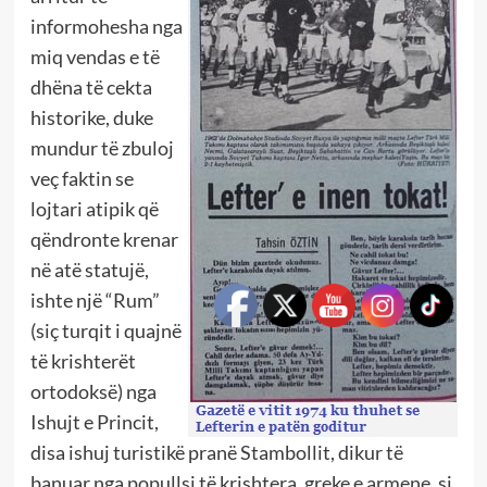
informohesha nga
miq vendas e të
dhëna të cekta
historike, duke
mundur të zbuloj
veç faktin se
lojtari atipik që
qëndronte krenar
në atë statujë,
ishte një “Rum”
(siç turqit i quajnë
të krishterët
ortodoksë) nga
Ishujt e Princit,
disa ishuj turistikë pranë Stambollit, dikur të
banuar nga popullsi të krishtera, greke e armene, si