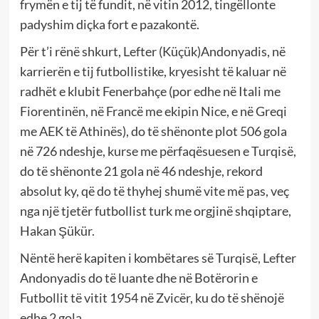
frymën e tij të fundit, në vitin 2012, tingëllonte
padyshim diçka fort e pazakontë.
Për t’i rënë shkurt, Lefter (K
ü
ç
ü
k)Andonyadis, në
karrierën e tij futbollistike, kryesisht të kaluar në
radhët e klubit Fenerbahçe (por edhe në Itali me
Fiorentinën, në Francë me ekipin Nice, e në Greqi
me AEK të Athinës), do të shënonte plot 506 gola
në 726 ndeshje, kurse me përfaqësuesen e Turqisë,
do të shënonte 21 gola në 46 ndeshje, rekord
absolut ky, që do të thyhej shumë vite më pas, veç
nga një tjetër futbollist turk me orgjinë shqiptare,
Hakan
Şü
k
ür.
Nëntë herë kapiten i kombëtares së Turqisë, Lefter
Andonyadis do të luante dhe në Botërorin e
Futbollit të vitit 1954 në Zvicër, ku do të shënojë
edhe 2 gola.