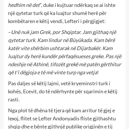
hedhim në det
”, duke i kujtuar ndërkaq se ai ishte
një qytetar turk që ka luajtur shumë herë për
kombëtaren e këtij vendi, Lefteri i përgjigjet:
–
Unë nuk jam Grek, por Shqiptar. Jam gjithaq një
qytetar turk. Kam lindur në Büyükada. Kam bërë
katër vite shërbim ushtarak në Dijarbakër. Kam
luajtur dy herë kundër përfaqësueses greke. Pas një
ndeshje në Athinë, tifozët grekë më patën gërthitur
që t’i dëgjoja e të më vinte turp nga vetja
!
Pas daljes së këtij lajmi, vetë kryeminstri turk i
kohës, Ecevit, do të ndërhynte për sqarimin e këtij
rasti.
Nga plot të dhëna të tjera që kam arritur të gjej e
lexoj, flitet se Lefter Andonyadis fliste gjithashtu
shqip dhe e bënte gjithnjë publike origjinën e tij