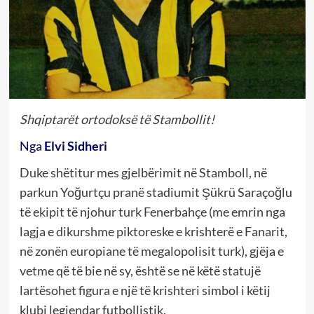
Shqiptarët ortodoksë të Stambollit!
Nga
Elvi Sidheri
Duke shëtitur mes gjelbërimit në Stamboll, në
parkun Yo
ğ
urtçu pranë stadiumit
Şü
kr
ü
Saraço
ğ
lu
të ekipit të njohur turk Fenerbahçe (me emrin nga
lagja e dikurshme piktoreske e krishterë e Fanarit,
në zonën europiane të megalopolisit turk), gjëja e
vetme që të bie në sy, është se në këtë statujë
lartësohet figura e një të krishteri simbol i këtij
klubi legjendar futbollistik.