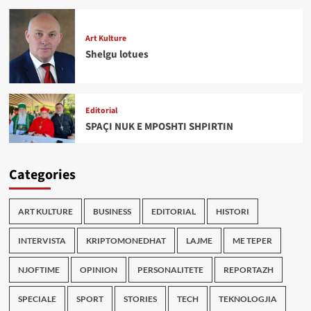
Art Kulture
Shelgu lotues
Editorial
SPAÇI NUK E MPOSHTI SHPIRTIN
Categories
ART KULTURE
BUSINESS
EDITORIAL
HISTORI
INTERVISTA
KRIPTOMONEDHAT
LAJME
ME TEPER
NJOFTIME
OPINION
PERSONALITETE
REPORTAZH
SPECIALE
SPORT
STORIES
TECH
TEKNOLOGJIA