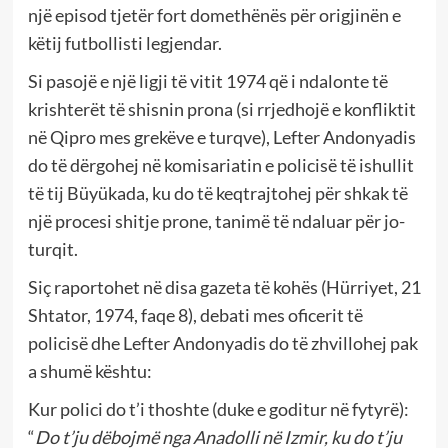
një episod tjetër fort domethënës për origjinën e
këtij futbollisti legjendar.
Si pasojë e një ligji të vitit 1974 që i ndalonte të
krishterët të shisnin prona (si rrjedhojë e konfliktit
në Qipro mes grekëve e turqve), Lefter Andonyadis
do të dërgohej në komisariatin e policisë të ishullit
të tij Büyükada, ku do të keqtrajtohej për shkak të
një procesi shitje prone, tanimë të ndaluar për jo-
turqit.
Siç raportohet në disa gazeta të kohës (Hürriyet, 21
Shtator, 1974, faqe 8), debati mes oficerit të
policisë dhe Lefter Andonyadis do të zhvillohej pak
a shumë kështu:
Kur polici do t’i thoshte (duke e goditur në fytyrë):
“
Do t’ju dëbojmë nga Anadolli në Izmir, ku do t’ju