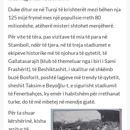
Duke ditur se në Turqi të krishterët mezi bëhen nja
125 mijë frymë mes një popullsie rreth 80
milionëshe, atëherë misteri shtohet menjëherë.
Për vite të tëra, pas vizitave të mia të para në
Stamboll, ndër të tjera, në të treja stadiumet e
ekipeve historike më të njohura të qytetit, të
Gallatasarajit (klub të themeluar nga i biri i Sami
Frashërit), të Beshiktashit, i skalitur në shkëmb
buzë Bosforit, poshtë lagjeve më trendy të qytetit,
sheshit Taksim e Beyo
ğ
lu-t, e sigurisht stadiumit
të Fenerbahçes, ky emër i habitshëm për rrethanat
turke, do të më mbetej në mendje gjatë.
Për ta shuar
kërshërinë, kisha
arritur të