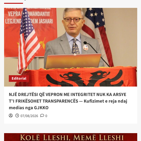
Editorial
NJË DREJTËSI QË VEPRON ME INTEGRITET NUK KA ARSYE
T’I FRIKËSOHET TRANSPARENCËS — Kufizimet e reja ndaj
medias nga GJKKO
07/08/2026
0