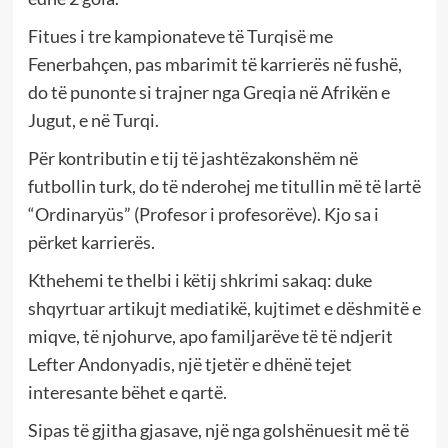
Fitues i tre kampionateve të Turqisë me
Fenerbahçen, pas mbarimit të karrierës në fushë,
do të punonte si trajner nga Greqia në Afrikën e
Jugut, e në Turqi.
Për kontributin e tij të jashtëzakonshëm në
futbollin turk, do të nderohej me titullin më të lartë
“Ordinaryüs” (Profesor i profesorëve). Kjo sa i
përket karrierës.
Kthehemi te thelbi i këtij shkrimi sakaq: duke
shqyrtuar artikujt mediatikë, kujtimet e dëshmitë e
miqve, të njohurve, apo familjarëve të të ndjerit
Lefter Andonyadis, një tjetër e dhënë tejet
interesante bëhet e qartë.
Sipas të gjitha gjasave, një nga golshënuesit më të