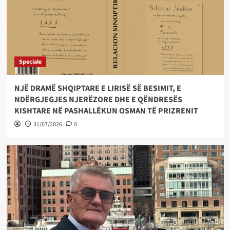
Speciale
NJË DRAMË SHQIPTARE E LIRISË SË BESIMIT, E
NDËRGJEGJES NJERËZORE DHE E QËNDRESËS
KISHTARE NË PASHALLËKUN OSMAN TË PRIZRENIT
31/07/2026
0