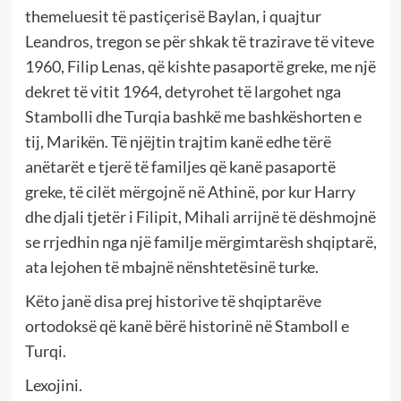
themeluesit të pastiçerisë Baylan, i quajtur
Leandros, tregon se për shkak të trazirave të viteve
1960, Filip Lenas, që kishte pasaportë greke, me një
dekret të vitit 1964, detyrohet të largohet nga
Stambolli dhe Turqia bashkë me bashkëshorten e
tij, Marikën. Të njëjtin trajtim kanë edhe tërë
anëtarët e tjerë të familjes që kanë pasaportë
greke, të cilët mërgojnë në Athinë, por kur Harry
dhe djali tjetër i Filipit, Mihali arrijnë të dëshmojnë
se rrjedhin nga një familje mërgimtarësh shqiptarë,
ata lejohen të mbajnë nënshtetësinë turke.
Këto janë disa prej historive të shqiptarëve
ortodoksë që kanë bërë historinë në Stamboll e
Turqi.
Lexojini.