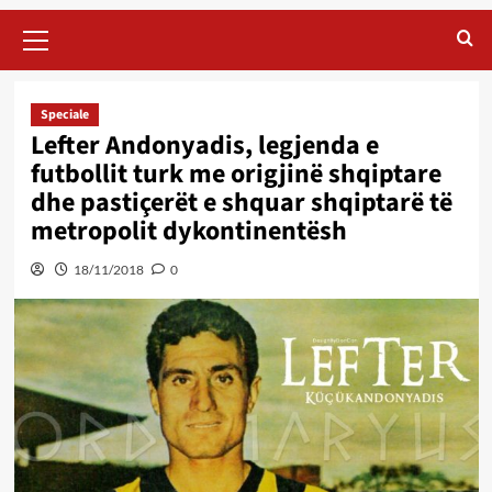
Primary
Menu
Speciale
Lefter Andonyadis, legjenda e
futbollit turk me origjinë shqiptare
dhe pastiçerët e shquar shqiptarë të
metropolit dykontinentësh
18/11/2018
0