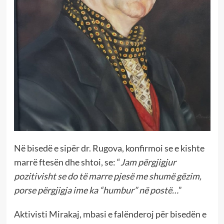
Në bisedë e sipër dr. Rugova, konfirmoi se e kishte
marrë ftesën dhe shtoi, se: “
Jam përgjigjur
pozitivisht se do të marre pjesë me shumë gëzim,
porse përgjigja ime ka “humbur” në postë…
”
Aktivisti Mirakaj, mbasi e falënderoj për bisedën e