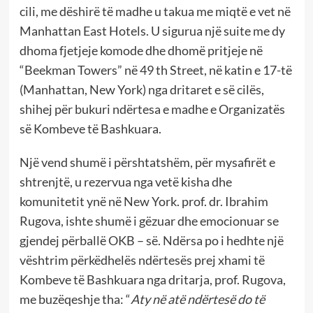
cili, me dëshirë të madhe u takua me miqtë e vet në
Manhattan East Hotels. U sigurua një suite me dy
dhoma fjetjeje komode dhe dhomë pritjeje në
“Beekman Towers” në 49 th Street, në katin e 17-të
(Manhattan, New York) nga dritaret e së cilës,
shihej për bukuri ndërtesa e madhe e Organizatës
së Kombeve të Bashkuara.
Një vend shumë i përshtatshëm, për mysafirët e
shtrenjtë, u rezervua nga vetë kisha dhe
komunitetit ynë në New York. prof. dr. Ibrahim
Rugova, ishte shumë i gëzuar dhe emocionuar se
gjendej përballë OKB – së. Ndërsa po i hedhte një
vështrim përkëdhelës ndërtesës prej xhami të
Kombeve të Bashkuara nga dritarja, prof. Rugova,
me buzëqeshje tha: “
Aty në atë ndërtesë do të