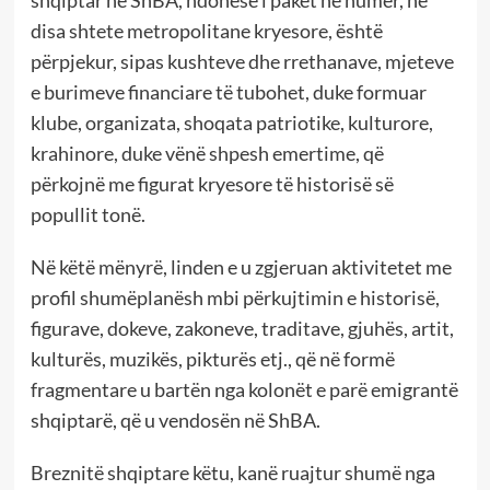
disa shtete metropolitane kryesore, është
përpjekur, sipas kushteve dhe rrethanave, mjeteve
e burimeve financiare të tubohet, duke formuar
klube, organizata, shoqata patriotike, kulturore,
krahinore, duke vënë shpesh emertime, që
përkojnë me figurat kryesore të historisë së
popullit tonë.
Në këtë mënyrë, linden e u zgjeruan aktivitetet me
profil shumëplanësh mbi përkujtimin e historisë,
figurave, dokeve, zakoneve, traditave, gjuhës, artit,
kulturës, muzikës, pikturës etj., që në formë
fragmentare u bartën nga kolonët e parë emigrantë
shqiptarë, që u vendosën në ShBA.
Breznitë shqiptare këtu, kanë ruajtur shumë nga