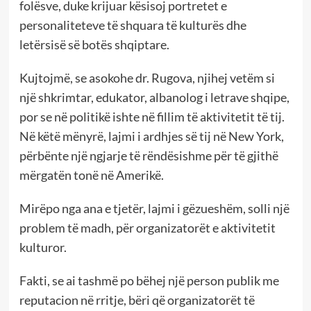
folësve, duke krijuar kësisoj portretet e
personaliteteve të shquara të kulturës dhe
letërsisë së botës shqiptare.
Kujtojmë, se asokohe dr. Rugova, njihej vetëm si
një shkrimtar, edukator, albanolog i letrave shqipe,
por se në politikë ishte në fillim të aktivitetit të tij.
Në këtë mënyrë, lajmi i ardhjes së tij në New York,
përbënte një ngjarje të rëndësishme për të gjithë
mërgatën tonë në Amerikë.
Mirëpo nga ana e tjetër, lajmi i gëzueshëm, solli një
problem të madh, për organizatorët e aktivitetit
kulturor.
Fakti, se ai tashmë po bëhej një person publik me
reputacion në rritje, bëri që organizatorët të