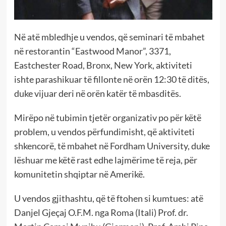
Në atë mbledhje u vendos, që seminari të mbahet
në restorantin “Eastwood Manor”, 3371,
Eastchester Road, Bronx, New York, aktiviteti
ishte parashikuar të fillonte në orën 12:30 të ditës,
duke vijuar deri në orën katër të mbasditës.
Mirëpo në tubimin tjetër organizativ po për këtë
problem, u vendos përfundimisht, që aktiviteti
shkencorë, të mbahet në Fordham University, duke
lëshuar me këtë rast edhe lajmërime të reja, për
komunitetin shqiptar në Amerikë.
U vendos gjithashtu, që të ftohen si kumtues: atë
Danjel Gjeçaj O.F.M. nga Roma (Itali) Prof. dr.