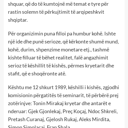
shquar, që do të kumtojnë më temat e tyre për
rastin solemn të përkujtimit të arqipeshkvit
shqiptar.
Për organizimin puna filloi pa humbur kohë. Ishte
një ide dhe punë serioze, që kërkonte shumë mund,
kohë, durim, shpenzime monetare etj., tashmë
kishte filluar të bëhet realitet, falë angazhimit
serioz të këshillit të kishës, përmes kryetarit dhe
stafit, që e shoqëronte atë.
Kështu me 12 shkurt 1989, këshilli i kishës, zgjodhi
komisionin përgatitës të seminarit, të përbërë prej
zotërinjve: Tonin Mirakaj kryetar dhe antarët e
nderuar: Gjek Gjonlekaj, Preç Koçaj, Ndoc Shkreli,
Pretash Curanaj, Gjelosh Rukaj, Aleks Mirdita,
Simon Simolacaj, Fran Shala.