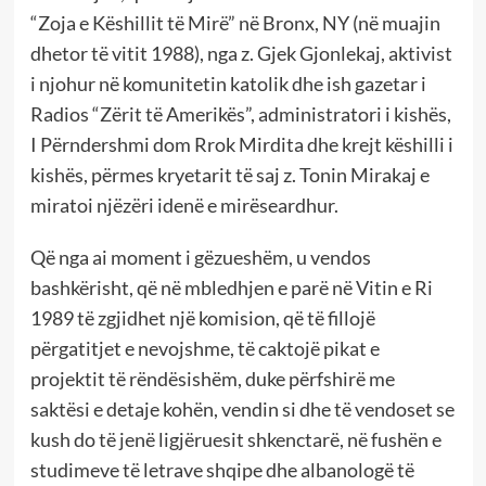
“Zoja e Këshillit të Mirë” në Bronx, NY (në muajin
dhetor të vitit 1988), nga z. Gjek Gjonlekaj, aktivist
i njohur në komunitetin katolik dhe ish gazetar i
Radios “Zërit të Amerikës”, administratori i kishës,
I Përndershmi dom Rrok Mirdita dhe krejt këshilli i
kishës, përmes kryetarit të saj z. Tonin Mirakaj e
miratoi njëzëri idenë e mirëseardhur.
Që nga ai moment i gëzueshëm, u vendos
bashkërisht, që në mbledhjen e parë në Vitin e Ri
1989 të zgjidhet një komision, që të fillojë
përgatitjet e nevojshme, të caktojë pikat e
projektit të rëndësishëm, duke përfshirë me
saktësi e detaje kohën, vendin si dhe të vendoset se
kush do të jenë ligjëruesit shkenctarë, në fushën e
studimeve të letrave shqipe dhe albanologë të