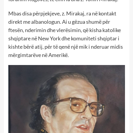
Mbas disa përpjekjeve, z. Mirakaj, ra në kontakt
direkt me albanologun. Ai u gëzua shumë për
ftesën, nderimin dhe vlerësimin, që kisha katolike
shqiptare në New York dhe komuniteti shqiptar i
kishte bërë atij, për të qenë një mik i nderuar midis
mërgimtarëve në Amerikë.