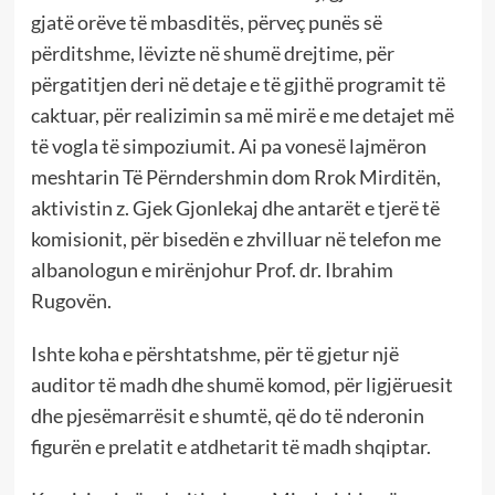
gjatë orëve të mbasditës, përveç punës së
përditshme, lëvizte në shumë drejtime, për
përgatitjen deri në detaje e të gjithë programit të
caktuar, për realizimin sa më mirë e me detajet më
të vogla të simpoziumit. Ai pa vonesë lajmëron
meshtarin Të Përndershmin dom Rrok Mirditën,
aktivistin z. Gjek Gjonlekaj dhe antarët e tjerë të
komisionit, për bisedën e zhvilluar në telefon me
albanologun e mirënjohur Prof. dr. Ibrahim
Rugovën.
Ishte koha e përshtatshme, për të gjetur një
auditor të madh dhe shumë komod, për ligjëruesit
dhe pjesëmarrësit e shumtë, që do të nderonin
figurën e prelatit e atdhetarit të madh shqiptar.