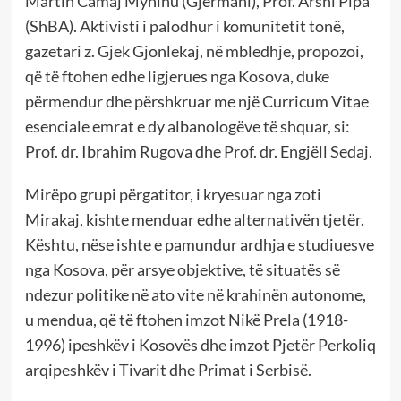
Martin Camaj Mynihu (Gjermani), Prof. Arshi Pipa
(ShBA). Aktivisti i palodhur i komunitetit tonë,
gazetari z. Gjek Gjonlekaj, në mbledhje, propozoi,
që të ftohen edhe ligjerues nga Kosova, duke
përmendur dhe përshkruar me një Curricum Vitae
esenciale emrat e dy albanologëve të shquar, si:
Prof. dr. Ibrahim Rugova dhe Prof. dr. Engjëll Sedaj.
Mirëpo grupi përgatitor, i kryesuar nga zoti
Mirakaj, kishte menduar edhe alternativën tjetër.
Kështu, nëse ishte e pamundur ardhja e studiuesve
nga Kosova, për arsye objektive, të situatës së
ndezur politike në ato vite në krahinën autonome,
u mendua, që të ftohen imzot Nikë Prela (1918-
1996) ipeshkëv i Kosovës dhe imzot Pjetër Perkoliq
arqipeshkëv i Tivarit dhe Primat i Serbisë.