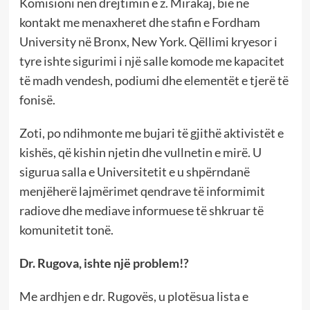
Komisioni nën drejtimin e z. Mirakaj, bie në
kontakt me menaxheret dhe stafin e Fordham
University në Bronx, New York. Qëllimi kryesor i
tyre ishte sigurimi i një salle komode me kapacitet
të madh vendesh, podiumi dhe elementët e tjerë të
fonisë.
Zoti, po ndihmonte me bujari të gjithë aktivistët e
kishës, që kishin njetin dhe vullnetin e mirë. U
sigurua salla e Universitetit e u shpërndanë
menjëherë lajmërimet qendrave të informimit
radiove dhe mediave informuese të shkruar të
komunitetit tonë.
Dr. Rugova, ishte një problem!?
Me ardhjen e dr. Rugovës, u plotësua lista e