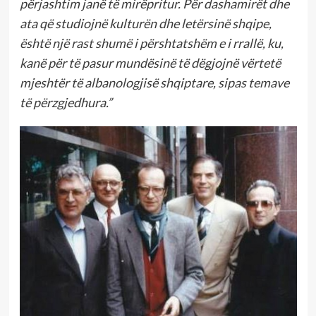
përjashtim janë të mirëpritur. Për dashamirët dhe
ata që studiojnë kulturën dhe letërsinë shqipe,
është një rast shumë i përshtatshëm e i rrallë, ku,
kanë për të pasur mundësinë të dëgjojnë vërtetë
mjeshtër të albanologjisë shqiptare, sipas temave
të përzgjedhura.”