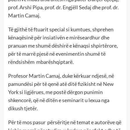
prof. Arshi Pipa, prof. dr. Engjëll Sedaj dhe prof. dr.
Martin Camaj.
Të gjithë të ftuarit special si kumtues, shprehen
kënaqësinë për insiativën e mirëseardhur dhe
pranuan me shumë dëshirë e kënaqsi shpirtërore,
për të marrë pjesë në evenimentin shumë të
rëndsishëm mbarëshqiptarë.
Profesor Martin Camaj, duke kërkuar ndjesë, në
pamundësi për të qenë atë ditë fizikisht në New
York si ligjërues, me postë dërgon punimin
shkencorë, që në ditën e seminarit u lexua nga
dikush tjetër.
Për të mos pasur përsëritje në temat e autorëve që