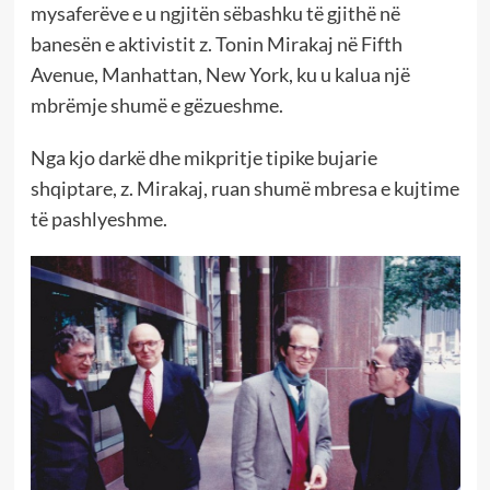
mysaferëve e u ngjitën sëbashku të gjithë në
banesën e aktivistit z. Tonin Mirakaj në Fifth
Avenue, Manhattan, New York, ku u kalua një
mbrëmje shumë e gëzueshme.
Nga kjo darkë dhe mikpritje tipike bujarie
shqiptare, z. Mirakaj, ruan shumë mbresa e kujtime
të pashlyeshme.