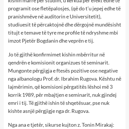
kishin marrë për studim, u kerkua për efekt edhe të
programit ose fletëpalosjes, (që do t’u jepej edhe të
pranishmëve në auditorin e Universitetit),
studiuesit të përcaktojnë dhe dërgojnë mundësisht
titujt e temave të tyre me profile të ndryshme mbi
imzot Pjetër Bogdanin dhe veprën e tij.
Jo të gjithë konfirmimet kishin mbërritur në
qendrën e komisionit organizues të seminarit.
Mungonte përgjigja e ftesës pozitive ose negative
nga albanologu Prof. dr. Ibrahim Rugova. Kështu në
lajmërimin, që komisioni përgatitës lëshoi më 3
korrik 1989, për mbajtjen e seminarit, nuk gjindej
emri i tij. Të gjithë ishin të shqetësuar, pse nuk
kishte asnjë përgjigje nga dr. Rugova.
Nga ana e tjetër, sikurse kujton z. Tonin Mirakaj: