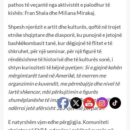
pathos të veçantë nga aktivistët e palodhur të
kishës: Fran Shala dhe Miliana Mirakaj.
Shpesh njerëzit e artit dhe kulturës, qoftë në trojet
etnike shqiptare dhe diasporë, ku punojnë e jetojnë
bashkëkombasit tanë, kur dëgjojnë të flitet e të
shkruhet, për një seminar, për një figurë të
rëndësishme të historisë dhe të kulturës sonë, i
shtyn kurioziteti të bëjnë pyetjen:
Si e gjejnë kohën
mërgimtarët tanë në Amerikë, të merren me
organzimin e kuvendit, me përmbajtje dhe nivel të
lartë shkencor, mbi përkujtimin e figurës
shumëplanëshe të imzot Pjetër Bogdanit, i cili
ndërroi jetë afërsisht 320 vjet më përpara!?
E natyrshëm vjen edhe përgjigjia. Komuniteti
shqiptar në ShBA, ndonëse i pakët në numër, në