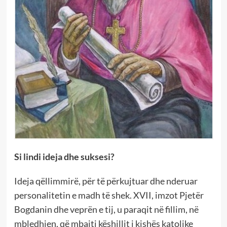
Si lindi ideja dhe suksesi?
Ideja qëllimmirë, për të përkujtuar dhe nderuar
personalitetin e madh të shek. XVII, imzot Pjetër
Bogdanin dhe veprën e tij, u paraqit në fillim, në
mbledhjen, që mbajti këshillit i kishës katolike