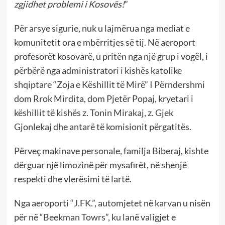
zgjidhet problemi i Kosovës!
”
Për arsye sigurie, nuk u lajmërua nga mediat e
komunitetit ora e mbërritjes së tij. Në aeroport
profesorët kosovarë, u pritën nga një grup i vogël, i
përbërë nga administratori i kishës katolike
shqiptare “Zoja e Këshillit të Mirë” I Përndershmi
dom Rrok Mirdita, dom Pjetër Popaj, kryetari i
këshillit të kishës z. Tonin Mirakaj, z. Gjek
Gjonlekaj dhe antarë të komisionit përgatitës.
Përveç makinave personale, familja Biberaj, kishte
dërguar një limozinë për mysafirët, në shenjë
respekti dhe vlerësimi të lartë.
Nga aeroporti “J.FK.”, automjetet në karvan u nisën
për në “Beekman Towrs”, ku lanë valigjet e