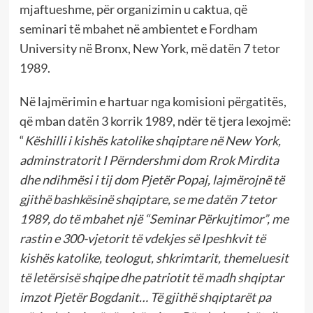
mjaftueshme, për organizimin u caktua, që
seminari të mbahet në ambientet e Fordham
University në Bronx, New York, më datën 7 tetor
1989.
Në lajmërimin e hartuar nga komisioni përgatitës,
që mban datën 3 korrik 1989, ndër të tjera lexojmë:
“
Këshilli i kishës katolike shqiptare në New York,
adminstratorit I Përndershmi dom Rrok Mirdita
dhe ndihmësi i tij dom Pjetër Popaj, lajmërojnë të
gjithë bashkësinë shqiptare, se me datën 7 tetor
1989, do të mbahet një “Seminar Përkujtimor”, me
rastin e 300-vjetorit të vdekjes së Ipeshkvit të
kishës katolike, teologut, shkrimtarit, themeluesit
të letërsisë shqipe dhe patriotit të madh shqiptar
imzot Pjetër Bogdanit… Të gjithë shqiptarët pa