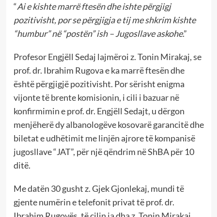
“
Ai e kishte marrë ftesën dhe ishte përgjigj
pozitivisht, por se përgjigja e tij me shkrim kishte
“humbur” në “postën” ish – Jugosllave askohe
.”
Profesor Engjëll Sedaj lajmëroi z. Tonin Mirakaj, se
prof. dr. Ibrahim Rugova e ka marrë ftesën dhe
është përgjigjë pozitivisht. Por sërisht enigma
vijonte të brente komisionin, i cili i bazuar në
konfirmimin e prof. dr. Engjëll Sedajt, u dërgon
menjëherë dy albanologëve kosovarë garancitë dhe
biletat e udhëtimit me linjën ajrore të kompanisë
jugosllave “JAT”, për një qëndrim në ShBA për 10
ditë.
Me datën 30 gusht z. Gjek Gjonlekaj, mundi të
gjente numërin e telefonit privat të prof. dr.
Ibrahim Rugovës, të cilin ia dha z. Tonin Mirakaj.