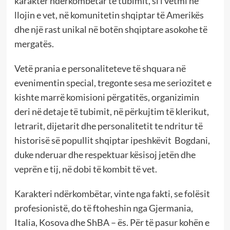
karakter ndërkombëtar të tubimit, si i vetmi në
llojin e vet, në komunitetin shqiptar të Amerikës
dhe një rast unikal në botën shqiptare asokohe të
mergatës.
Vetë prania e personaliteteve të shquara në
evenimentin special, tregonte sesa me seriozitet e
kishte marrë komisioni përgatitës, organizimin
deri në detaje të tubimit, në përkujtim të klerikut,
letrarit, dijetarit dhe personalitetit te ndritur të
historisë së popullit shqiptar ipeshkëvit Bogdani,
duke nderuar dhe respektuar kësisoj jetën dhe
veprën e tij, në dobi të kombit të vet.
Karakteri ndërkombëtar, vinte nga fakti, se folësit
profesionistë, do të ftoheshin nga Gjermania,
Italia, Kosova dhe ShBA – ës. Për të pasur kohën e