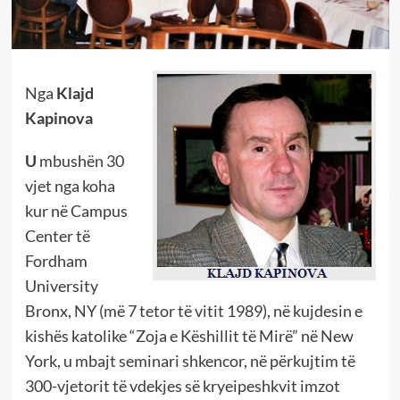
Nga
Klajd
Kapinova
U
mbushën 30
vjet nga koha
kur në Campus
Center të
Fordham
University
Bronx, NY (më 7 tetor të vitit 1989), në kujdesin e
kishës katolike “Zoja e Këshillit të Mirë” në New
York, u mbajt seminari shkencor, në përkujtim të
300-vjetorit të vdekjes së kryeipeshkvit imzot