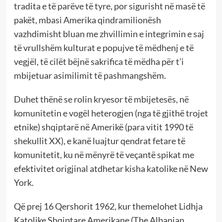
tradita e të parëve të tyre, por sigurisht në masë të
pakët, mbasi Amerika qindramilionësh
vazhdimisht bluan me zhvillimin e integrimin e saj
të vrullshëm kulturat e popujve të mëdhenj e të
vegjël, të cilët bëjnë sakrifica të mëdha për t’i
mbijetuar asimilimit të pashmangshëm.
Duhet thënë se rolin kryesor të mbijetesës, në
komunitetin e vogël heterogjen (nga të gjithë trojet
etnike) shqiptarë në Amerikë (para vitit 1990 të
shekullit XX), e kanë luajtur qendrat fetare të
komunitetit, ku në mënyrë të veçantë spikat me
efektivitet origjinal atdhetar kisha katolike në New
York.
Që prej 16 Qershorit 1962, kur themelohet Lidhja
Katolike Shqiptare Amerikane (The Albanian