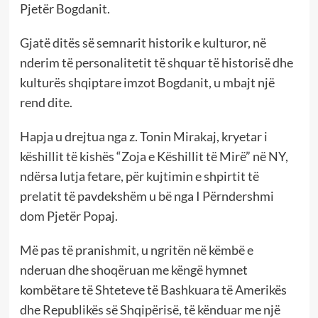
Pjetër Bogdanit.
Gjatë ditës së semnarit historik e kulturor, në
nderim të personalitetit të shquar të historisë dhe
kulturës shqiptare imzot Bogdanit, u mbajt një
rend dite.
Hapja u drejtua nga z. Tonin Mirakaj, kryetar i
këshillit të kishës “Zoja e Këshillit të Mirë” në NY,
ndërsa lutja fetare, për kujtimin e shpirtit të
prelatit të pavdekshëm u bë nga I Përndershmi
dom Pjetër Popaj.
Më pas të pranishmit, u ngritën në këmbë e
nderuan dhe shoqëruan me këngë hymnet
kombëtare të Shteteve të Bashkuara të Amerikës
dhe Republikës së Shqipërisë, të kënduar me një