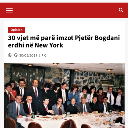
Primary
Menu
Opinion
30 vjet më parë imzot Pjetër Bogdani
erdhi në New York
30/03/2019
0