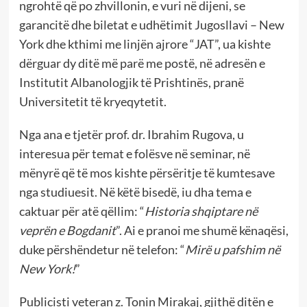
ngrohtë që po zhvillonin, e vuri në dijeni, se
garancitë dhe biletat e udhëtimit Jugosllavi – New
York dhe kthimi me linjën ajrore “JAT”, ua kishte
dërguar dy ditë më parë me postë, në adresën e
Institutit Albanologjik të Prishtinës, pranë
Universitetit të kryeqytetit.
Nga ana e tjetër prof. dr. Ibrahim Rugova, u
interesua për temat e folësve në seminar, në
mënyrë që të mos kishte përsëritje të kumtesave
nga studiuesit. Në këtë bisedë, iu dha tema e
caktuar për atë qëllim: “
Historia shqiptare në
veprën e Bogdanit
”. Ai e pranoi me shumë kënaqësi,
duke përshëndetur në telefon: “
Mirë u pafshim në
New York!
”
Publicisti veteran z. Tonin Mirakaj, gjithë ditën e