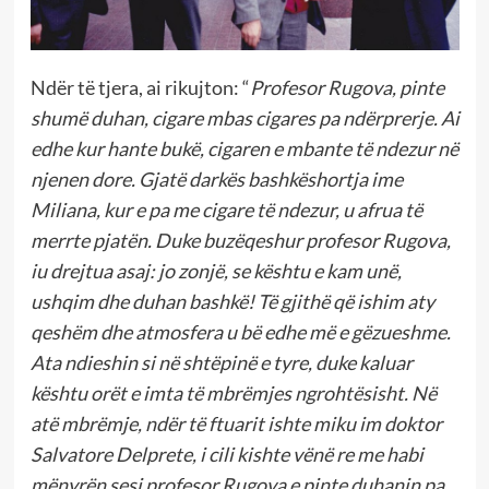
Ndër të tjera, ai rikujton: “
Profesor Rugova, pinte
shumë duhan, cigare mbas cigares pa ndërprerje. Ai
edhe kur hante bukë, cigaren e mbante të ndezur në
njenen dore. Gjatë darkës bashkëshortja ime
Miliana, kur e pa me cigare të ndezur, u afrua të
merrte pjatën. Duke buzëqeshur profesor Rugova,
iu drejtua asaj: jo zonjë, se kështu e kam unë,
ushqim dhe duhan bashkë! Të gjithë që ishim aty
qeshëm dhe atmosfera u bë edhe më e gëzueshme.
Ata ndieshin si në shtëpinë e tyre, duke kaluar
kështu orët e imta të mbrëmjes ngrohtësisht. Në
atë mbrëmje, ndër të ftuarit ishte miku im doktor
Salvatore Delprete, i cili kishte vënë re me habi
mënyrën sesi profesor Rugova e pinte duhanin pa