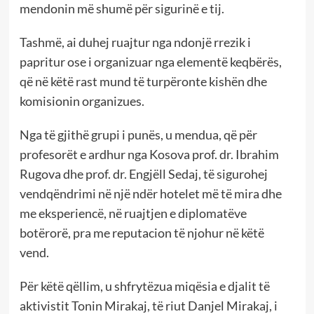
mendonin më shumë për sigurinë e tij.
Tashmë, ai duhej ruajtur nga ndonjë rrezik i
papritur ose i organizuar nga elementë keqbërës,
që në këtë rast mund të turpëronte kishën dhe
komisionin organizues.
Nga të gjithë grupi i punës, u mendua, që për
profesorët e ardhur nga Kosova prof. dr. Ibrahim
Rugova dhe prof. dr. Engjëll Sedaj, të sigurohej
vendqëndrimi në një ndër hotelet më të mira dhe
me eksperiencë, në ruajtjen e diplomatëve
botërorë, pra me reputacion të njohur në këtë
vend.
Për këtë qëllim, u shfrytëzua miqësia e djalit të
aktivistit Tonin Mirakaj, të riut Danjel Mirakaj, i