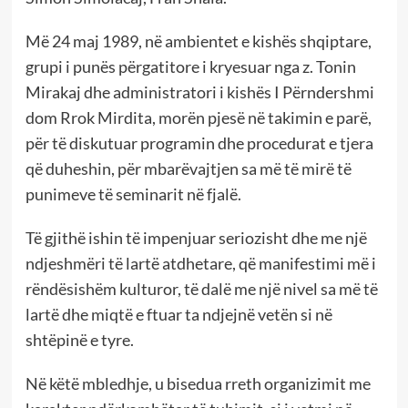
Më 24 maj 1989, në ambientet e kishës shqiptare,
grupi i punës përgatitore i kryesuar nga z. Tonin
Mirakaj dhe administratori i kishës I Përndershmi
dom Rrok Mirdita, morën pjesë në takimin e parë,
për të diskutuar programin dhe procedurat e tjera
që duheshin, për mbarëvajtjen sa më të mirë të
punimeve të seminarit në fjalë.
Të gjithë ishin të impenjuar seriozisht dhe me një
ndjeshmëri të lartë atdhetare, që manifestimi më i
rëndësishëm kulturor, të dalë me një nivel sa më të
lartë dhe miqtë e ftuar ta ndjejnë vetën si në
shtëpinë e tyre.
Në këtë mbledhje, u bisedua rreth organizimit me