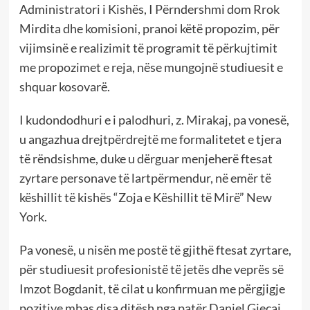
Administratori i Kishës, I Përndershmi dom Rrok
Mirdita dhe komisioni, pranoi këtë propozim, për
vijimsinë e realizimit të programit të përkujtimit
me propozimet e reja, nëse mungojnë studiuesit e
shquar kosovarë.
I kudondodhuri e i palodhuri, z. Mirakaj, pa vonesë,
u angazhua drejtpërdrejtë me formalitetet e tjera
të rëndsishme, duke u dërguar menjeherë ftesat
zyrtare personave të lartpërmendur, në emër të
këshillit të kishës “Zoja e Këshillit të Mirë” New
York.
Pa vonesë, u nisën me postë të gjithë ftesat zyrtare,
për studiuesit profesionistë të jetës dhe veprës së
Imzot Bogdanit, të cilat u konfirmuan me përgjigje
pozitive mbas disa ditësh nga patër Danjel Gjeçaj,