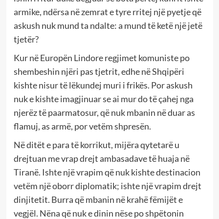
armike, ndërsa në zemrat e tyre rritej një pyetje që
askush nuk mund ta ndalte: a mund të ketë një jetë
tjetër?
Kur në Europën Lindore regjimet komuniste po
shembeshin njëri pas tjetrit, edhe në Shqipëri
kishte nisur të lëkundej muri i frikës. Por askush
nuk e kishte imagjinuar se ai mur do të çahej nga
njerëz të paarmatosur, që nuk mbanin në duar as
flamuj, as armë, por vetëm shpresën.
Në ditët e para të korrikut, mijëra qytetarë u
drejtuan me vrap drejt ambasadave të huaja në
Tiranë. Ishte një vrapim që nuk kishte destinacion
vetëm një oborr diplomatik; ishte një vrapim drejt
dinjitetit. Burra që mbanin në krahë fëmijët e
vegjël. Nëna që nuk e dinin nëse po shpëtonin