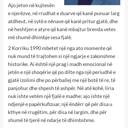
Ajo jeton në kujtesën
e njerëzve, në rrudhat e duarve që kanë punuar larg
atdheut, në sytë e nënave që kanë pritur gjatë, dhe
në heshtjen e atyre që kanë mbajtur brenda vetes
më shumë dhimbje sesa fjalë.
2 Korriku 1990 mbetet një nga ato momente që
nuk mund të trajtohen si një ngjarje e zakonshme
historike. Ai është një prag i madh emocional në
jetën e një shoqërie që po dilte nga një periudhë e
gjatë izolimi dhe po përballej me një botë të re, të
panjohur dhe shpesh të ashpër. Në atë kohë, liria
nuk ishte vetëm një fjalë e madhe; ajo ishte një
ndjenjë e papërkufizuar, një ëndërr që për disa u
kthye në rrugëtim, për disa në largim, dhe për
shumë të tjerë në ndarje të dhimbshme.