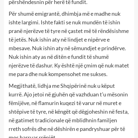
përshëndesnin për herë të fundit.
Për shumë emigrantë, dhimbja më e madhe nuk
ishte largimi. Ishte fakti se nuk mundën të ishin
pranë njerëzve të tyre në çastet më të rëndësishme
të jetës. Nuk ishin aty në lindjet e nipërve e
mbesave. Nuk ishin aty në sëmundjet e prindërve.
Nuk ishin aty as në ditën e fundit të shumë
njerëzve të dashur. Ky është një çmim që nuk matet
me para dhe nuk kompensohet me sukses.
Megjithatë, lidhja me Shqipërinë nuk u këput
kurrë. Ajo jetoi në gjuhën që vazhduan t’u mësonin
fëmijëve, në flamurin kuqezi të varur në muret e
shtëpive të tyre, në këngët që dëgjoheshin në festa,
në gatimet tradicionale që mblidhnin familjen
rreth sofrës dhe në dëshirën e pandryshuar për të
mos harruar rrënjët.