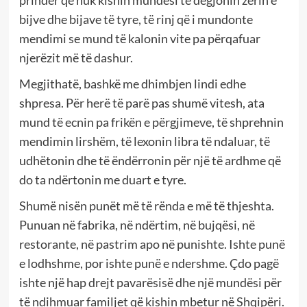
bijve dhe bijave të tyre, të rinj që i mundonte
mendimi se mund të kalonin vite pa përqafuar
njerëzit më të dashur.
Megjithatë, bashkë me dhimbjen lindi edhe
shpresa. Për herë të parë pas shumë vitesh, ata
mund të ecnin pa frikën e përgjimeve, të shprehnin
mendimin lirshëm, të lexonin libra të ndaluar, të
udhëtonin dhe të ëndërronin për një të ardhme që
do ta ndërtonin me duart e tyre.
Shumë nisën punët më të rënda e më të thjeshta.
Punuan në fabrika, në ndërtim, në bujqësi, në
restorante, në pastrim apo në punishte. Ishte punë
e lodhshme, por ishte punë e ndershme. Çdo pagë
ishte një hap drejt pavarësisë dhe një mundësi për
të ndihmuar familjet që kishin mbetur në Shqipëri.