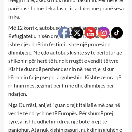
parë pas shumë dekadash, liria dukej më pranë sesa
frika.
Më 12 korrik, autobusët hynë në ambasada.
Refugjatët u nisën drejt Portit të Durrësit. Nuk
ishte një udhëtim festimi. Ishte një procesion
dhimbjeje. Në çdo autobus kishte sy të përlotur që
shikonin për herë të fundit rrugët e vendit të tyre.
Kishte duar që përshëndesnin në heshtje, sikur
kërkonin falje pse po largoheshin. Kishte zemra që
rrihnin mes gëzimit për lirinë dhe dhimbjes për
ndarjen.
Nga Durrësi, anijet i çuan drejt Italisë e më pas në
vende të ndryshme të Europës. Për shumë prej
tyre, ai ishte udhëtimi drejt një bote krejt të
panjohur. Ata nuk kishin pasuri, nuk dinin gjuhën e