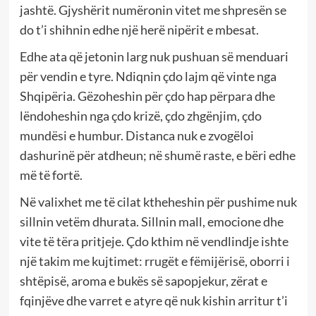
jashtë. Gjyshërit numëronin vitet me shpresën se
do t’i shihnin edhe një herë nipërit e mbesat.
Edhe ata që jetonin larg nuk pushuan së menduari
për vendin e tyre. Ndiqnin çdo lajm që vinte nga
Shqipëria. Gëzoheshin për çdo hap përpara dhe
lëndoheshin nga çdo krizë, çdo zhgënjim, çdo
mundësi e humbur. Distanca nuk e zvogëloi
dashurinë për atdheun; në shumë raste, e bëri edhe
më të fortë.
Në valixhet me të cilat ktheheshin për pushime nuk
sillnin vetëm dhurata. Sillnin mall, emocione dhe
vite të tëra pritjeje. Çdo kthim në vendlindje ishte
një takim me kujtimet: rrugët e fëmijërisë, oborri i
shtëpisë, aroma e bukës së sapopjekur, zërat e
fqinjëve dhe varret e atyre që nuk kishin arritur t’i