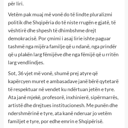
për liri.
Vetëm pak muaj më vonë do të lindte pluralizmi
politik dhe Shqipëria do të niste rrugën e gjatë, të
vështirë dhe shpesh të dhimbshme drejt
demokracisë. Por çmimi i asaj lirie ishte paguar
tashmë nga mijëra familje që u ndanë, nga prindër
që u plakën larg fëmijëve dhe nga fëmijë që u rritën
larg vendlindjes.
Sot, 36 vjet më vonë, shumë prej atyre që
kapërcyen muret e ambasadave janë bërë qytetarë
të respektuar në vendet ku ndërtuan jetën e tyre.
Ata janë mjekë, profesorë, inxhinierë, sipërmarrës,
artistë dhe drejtues institucionesh. Me punën dhe
ndershmërinë e tyre, ata kanë nderuar jo vetëm
familjet e tyre, por edhe emrin e Shqipërisë.