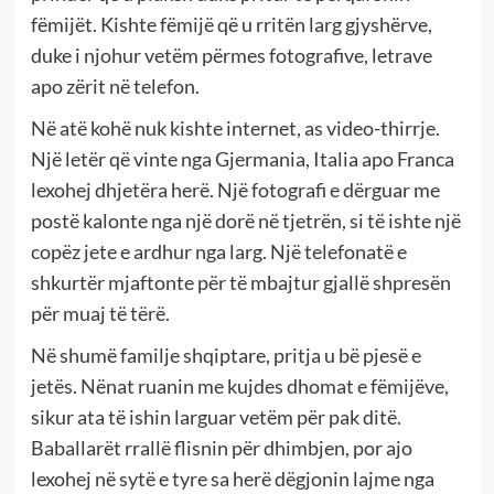
fëmijët. Kishte fëmijë që u rritën larg gjyshërve,
duke i njohur vetëm përmes fotografive, letrave
apo zërit në telefon.
Në atë kohë nuk kishte internet, as video-thirrje.
Një letër që vinte nga Gjermania, Italia apo Franca
lexohej dhjetëra herë. Një fotografi e dërguar me
postë kalonte nga një dorë në tjetrën, si të ishte një
copëz jete e ardhur nga larg. Një telefonatë e
shkurtër mjaftonte për të mbajtur gjallë shpresën
për muaj të tërë.
Në shumë familje shqiptare, pritja u bë pjesë e
jetës. Nënat ruanin me kujdes dhomat e fëmijëve,
sikur ata të ishin larguar vetëm për pak ditë.
Baballarët rrallë flisnin për dhimbjen, por ajo
lexohej në sytë e tyre sa herë dëgjonin lajme nga