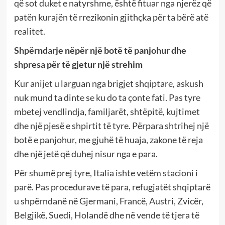
që sot duket e natyrshme, është fituar nga njerëz që
patën kurajën të rrezikonin gjithçka për ta bërë atë
realitet.
Shpërndarje nëpër një botë të panjohur dhe
shpresa për të gjetur një strehim
Kur anijet u larguan nga brigjet shqiptare, askush
nuk mund ta dinte se ku do ta çonte fati. Pas tyre
mbetej vendlindja, familjarët, shtëpitë, kujtimet
dhe një pjesë e shpirtit të tyre. Përpara shtrihej një
botë e panjohur, me gjuhë të huaja, zakone të reja
dhe një jetë që duhej nisur nga e para.
Për shumë prej tyre, Italia ishte vetëm stacioni i
parë. Pas procedurave të para, refugjatët shqiptarë
u shpërndanë në Gjermani, Francë, Austri, Zvicër,
Belgjikë, Suedi, Holandë dhe në vende të tjera të