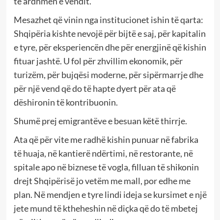
të ardhmen e vendit.
Mesazhet që vinin nga institucionet ishin të qarta:
Shqipëria kishte nevojë për bijtë e saj, për kapitalin
e tyre, për eksperiencën dhe për energjinë që kishin
fituar jashtë. U fol për zhvillim ekonomik, për
turizëm, për bujqësi moderne, për sipërmarrje dhe
për një vend që do të hapte dyert për ata që
dëshironin të kontribuonin.
Shumë prej emigrantëve e besuan këtë thirrje.
Ata që për vite me radhë kishin punuar në fabrika
të huaja, në kantierë ndërtimi, në restorante, në
spitale apo në biznese të vogla, filluan të shikonin
drejt Shqipërisë jo vetëm me mall, por edhe me
plan. Në mendjen e tyre lindi ideja se kursimet e një
jete mund të ktheheshin në diçka që do të mbetej