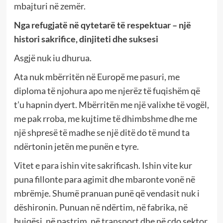
mbajturi në zemër.
Nga refugjatë në qytetarë të respektuar – një
histori sakrifice, dinjiteti dhe suksesi
Asgjë nuk iu dhurua.
Ata nuk mbërritën në Europë me pasuri, me
diploma të njohura apo me njerëz të fuqishëm që
t’u hapnin dyert. Mbërritën me një valixhe të vogël,
me pak rroba, me kujtime të dhimbshme dhe me
një shpresë të madhe se një ditë do të mund ta
ndërtonin jetën me punën e tyre.
Vitet e para ishin vite sakrificash. Ishin vite kur
puna fillonte para agimit dhe mbaronte vonë në
mbrëmje. Shumë pranuan punë që vendasit nuk i
dëshironin. Punuan në ndërtim, në fabrika, në
bujqësi, në pastrim, në transport dhe në çdo sektor