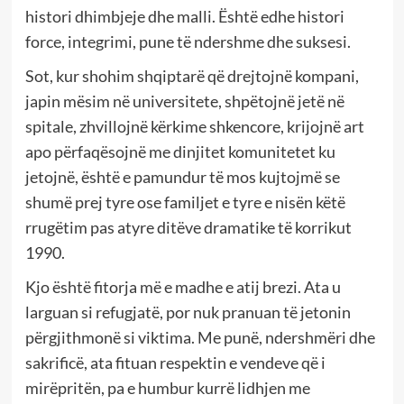
histori dhimbjeje dhe malli. Është edhe histori
force, integrimi, pune të ndershme dhe suksesi.
Sot, kur shohim shqiptarë që drejtojnë kompani,
japin mësim në universitete, shpëtojnë jetë në
spitale, zhvillojnë kërkime shkencore, krijojnë art
apo përfaqësojnë me dinjitet komunitetet ku
jetojnë, është e pamundur të mos kujtojmë se
shumë prej tyre ose familjet e tyre e nisën këtë
rrugëtim pas atyre ditëve dramatike të korrikut
1990.
Kjo është fitorja më e madhe e atij brezi. Ata u
larguan si refugjatë, por nuk pranuan të jetonin
përgjithmonë si viktima. Me punë, ndershmëri dhe
sakrificë, ata fituan respektin e vendeve që i
mirëpritën, pa e humbur kurrë lidhjen me