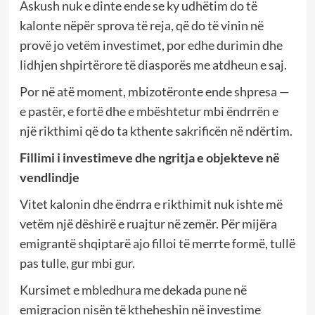
Askush nuk e dinte ende se ky udhëtim do të
kalonte nëpër sprova të reja, që do të vinin në
provë jo vetëm investimet, por edhe durimin dhe
lidhjen shpirtërore të diasporës me atdheun e saj.
Por në atë moment, mbizotëronte ende shpresa —
e pastër, e fortë dhe e mbështetur mbi ëndrrën e
një rikthimi që do ta kthente sakrificën në ndërtim.
Fillimi i investimeve dhe ngritja e objekteve në
vendlindje
Vitet kalonin dhe ëndrra e rikthimit nuk ishte më
vetëm një dëshirë e ruajtur në zemër. Për mijëra
emigrantë shqiptarë ajo filloi të merrte formë, tullë
pas tulle, gur mbi gur.
Kursimet e mbledhura me dekada pune në
emigracion nisën të ktheheshin në investime