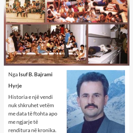
Nga
Isuf B. Bajrami
Hyrje
Historia e një vendi
nuk shkruhet vetëm
me data të ftohta apo
me ngjarje të
renditura në kronika.