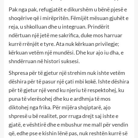
Pak nga pak, refugjatët e dikurshëm u bënë pjesë e
shoqërive që i mirëpritën. Fëmijët mësuan gjuhët e
reja, u shkolluan dhe u integruan. Prindërit
ndërtuan një jetë me sakrifica, duke mos harruar
kurrë rrënjët e tyre. Ata nuk kërkuan privilegje;
kërkuan vetëm një mundësi. Dhe kur ajo iu dha, e
shndërruan në histori suksesi.
Shpresa për të gjetur një strehim nuk ishte vetëm
dëshira për të pasur një çati mbi kokë. Ishte dëshira
për të gjetur një vend ku njeriu të respektohej, ku
puna të vlerësohej dhe ku e ardhmja të mos
diktohej nga frika. Për mijëra shqiptarë, ajo
shpresë u bë realitet, por rruga drejt saj ishte e
gjatë, e vështirë dhe e mbushur me mall për vendin
që, edhe pse e kishin lënë pas, nuk reshtën kurrë së