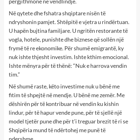
përgjithmonë në vendlindje.
Në qytete dhe fshatra shqiptare nisën të
ndryshonin pamjet. Shtëpitë e vjetra u rindërtuan.
U hapën bujtina familjare. U ngritën restorante të
vogla, hotele, punishte dhe biznese që sollën një
frymë të re ekonomike. Për shumë emigrantë, ky
nuk ishte thjesht investim. Ishte kthim emocional.
Ishte mënyra për të thënë: “Nuk e harrova vendin
tim.”
Në shumë raste, këto investime nuk u bënë me
fitim të shpejtë në mendje. U bënë me zemër. Me
dëshirën për të kontribuar në vendin ku kishin
lindur, për të hapur vende pune, për të sjellë një
model tjetër pune dhe për t’i treguar brezit të ri se
Shqipëria mund të ndërtohej me punë të
ndershme.