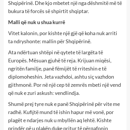
Shqipërinë. Dhe kjo mbetet një nga dëshmitë më të
bukura të forcës së shpirtit shqiptar.
Malli që nuk u shua kurrë
Vitet kalonin, por kishte një gjë që koha nuk arriti
ta ndryshonte: mallin për Shqipërinë.
Ata ndërtuan shtëpi në qytete të largëta të
Europës. Mësuan gjuhë të reja. Krijuan miqësi,
ngritën familje, panë fëmijët të rriteshin e të
diplomoheshin. Jeta vazhdoi, ashtu siç vazhdon
gjithmonë. Por në një cep të zemrës mbeti një vend
që nuk e zuri askush: vendlindja.
Shumë prej tyre nuk e panë Shqipërinë për vite me
radhë. Kufijtë mund të ishin hapur më vonë, por
plagët e ndarjes nuk u mbyllën aq lehtë. Kishte
prindër që u plakën duke pritur të përqafonin