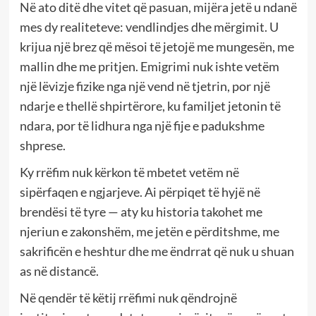
Në ato ditë dhe vitet që pasuan, mijëra jetë u ndanë
mes dy realiteteve: vendlindjes dhe mërgimit. U
krijua një brez që mësoi të jetojë me mungesën, me
mallin dhe me pritjen. Emigrimi nuk ishte vetëm
një lëvizje fizike nga një vend në tjetrin, por një
ndarje e thellë shpirtërore, ku familjet jetonin të
ndara, por të lidhura nga një fije e padukshme
shprese.
Ky rrëfim nuk kërkon të mbetet vetëm në
sipërfaqen e ngjarjeve. Ai përpiqet të hyjë në
brendësi të tyre — aty ku historia takohet me
njeriun e zakonshëm, me jetën e përditshme, me
sakrificën e heshtur dhe me ëndrrat që nuk u shuan
as në distancë.
Në qendër të këtij rrëfimi nuk qëndrojnë