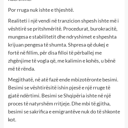
Por rruga nuk ishte e thjeshtë.
Realiteti i një vendi në tranzicion shpesh ishte më i
vështirë se pritshmëritë. Procedurat, burokracitë,
mungesa e stabilitetit dhe ndryshimet e shpeshta
krijuan pengesa të shumta. Shpresa që dukej e
fortë në fillim, për disa filloi të përballej me
zhgënjime të vogla që, me kalimin e kohës, u bënë
më të rënda.
Megjithatë, në atë fazë ende mbizotëronte besimi.
Besimi se vështirësitë ishin pjesë e një rruge të
gjatë ndërtimi. Besimi se Shqipëria ishte në një
proces të natyrshëm rritjeje. Dhe mbi të gjitha,
besimi se sakrifica e emigrantëve nuk do të shkonte
kot.