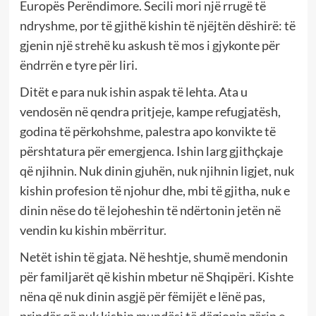
Europës Perëndimore. Secili mori një rrugë të
ndryshme, por të gjithë kishin të njëjtën dëshirë: të
gjenin një strehë ku askush të mos i gjykonte për
ëndrrën e tyre për liri.
Ditët e para nuk ishin aspak të lehta. Ata u
vendosën në qendra pritjeje, kampe refugjatësh,
godina të përkohshme, palestra apo konvikte të
përshtatura për emergjenca. Ishin larg gjithçkaje
që njihnin. Nuk dinin gjuhën, nuk njihnin ligjet, nuk
kishin profesion të njohur dhe, mbi të gjitha, nuk e
dinin nëse do të lejoheshin të ndërtonin jetën në
vendin ku kishin mbërritur.
Netët ishin të gjata. Në heshtje, shumë mendonin
për familjarët që kishin mbetur në Shqipëri. Kishte
nëna që nuk dinin asgjë për fëmijët e lënë pas,
prindër që nuk kishin mundësi të dëgjonin zërin e