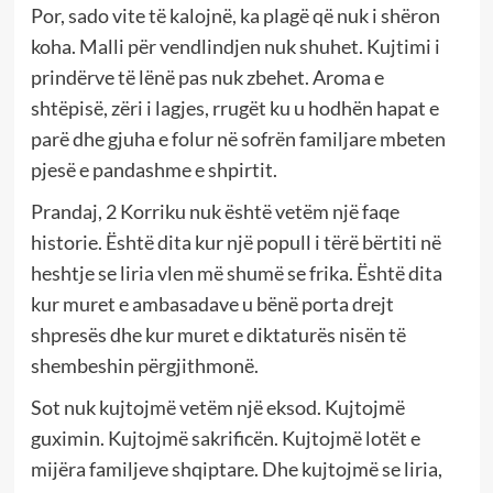
Por, sado vite të kalojnë, ka plagë që nuk i shëron
koha. Malli për vendlindjen nuk shuhet. Kujtimi i
prindërve të lënë pas nuk zbehet. Aroma e
shtëpisë, zëri i lagjes, rrugët ku u hodhën hapat e
parë dhe gjuha e folur në sofrën familjare mbeten
pjesë e pandashme e shpirtit.
Prandaj, 2 Korriku nuk është vetëm një faqe
historie. Është dita kur një popull i tërë bërtiti në
heshtje se liria vlen më shumë se frika. Është dita
kur muret e ambasadave u bënë porta drejt
shpresës dhe kur muret e diktaturës nisën të
shembeshin përgjithmonë.
Sot nuk kujtojmë vetëm një eksod. Kujtojmë
guximin. Kujtojmë sakrificën. Kujtojmë lotët e
mijëra familjeve shqiptare. Dhe kujtojmë se liria,