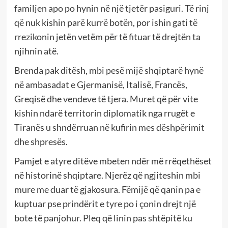
familjen apo po hynin në një tjetër pasiguri. Të rinj
që nuk kishin parë kurrë botën, por ishin gati të
rrezikonin jetën vetëm për të fituar të drejtën ta
njihnin atë.
Brenda pak ditësh, mbi pesë mijë shqiptarë hynë
në ambasadat e Gjermanisë, Italisë, Francës,
Greqisë dhe vendeve të tjera. Muret që për vite
kishin ndarë territorin diplomatik nga rrugët e
Tiranës u shndërruan në kufirin mes dëshpërimit
dhe shpresës.
Pamjet e atyre ditëve mbeten ndër më rrëqethëset
në historinë shqiptare. Njerëz që ngjiteshin mbi
mure me duar të gjakosura. Fëmijë që qanin pa e
kuptuar pse prindërit e tyre po i çonin drejt një
bote të panjohur. Pleq që linin pas shtëpitë ku