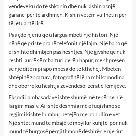
vendeve ku do të shkonin dhe nuk kishin asnjë
garanci për të ardhmen. Kishin vetëm vullnetin për
të jetuar të lirë.
Pas çdo njeriu që u largua mbeti një histori. Një
nënë që priste pranë telefonit një lajm. Një baba që
e fshihte dhimbjen pas heshtjes. Një gjyshe që nuk
reshti kurrë së mbajturi derën hapur, me shpresën
se një ditë nipi apo mbesa do të kthehej. Mbetën
shtëpi të zbrazura, fotografi të lëna mbi komodina
dhe oborre ku heshtja zëvendësoi zërat e fëmijëve.
Eksodi i ambasadave ishte shumë më tepër se një
largim masiv. Ai ishte dëshmia më e fuqishme se
regjimi kishte humbur betejën me popullin e vet.
Një shtet mund të mbajë të mbyllur kufijtë, por nuk
mund të burgosë përgjithmonë dëshirën e njeriut