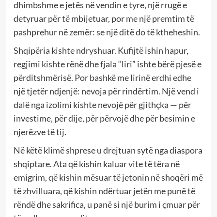
dhimbshme e jetës në vendin e tyre, një rrugë e
detyruar për të mbijetuar, por me një premtim të
pashprehur në zemër: se një ditë do të ktheheshin.
Shqipëria kishte ndryshuar. Kufijtë ishin hapur,
regjimi kishte rënë dhe fjala “liri” ishte bërë pjesë e
përditshmërisë. Por bashkë me lirinë erdhi edhe
një tjetër ndjenjë: nevoja për rindërtim. Një vend i
dalë nga izolimi kishte nevojë për gjithçka — për
investime, për dije, për përvojë dhe për besimin e
njerëzve të tij.
Në këtë klimë shprese u drejtuan sytë nga diaspora
shqiptare. Ata që kishin kaluar vite të tëra në
emigrim, që kishin mësuar të jetonin në shoqëri më
të zhvilluara, që kishin ndërtuar jetën me punë të
rëndë dhe sakrifica, u panë si një burim i çmuar për