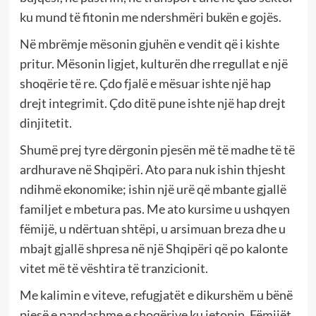
ku mund të fitonin me ndershmëri bukën e gojës.
Në mbrëmje mësonin gjuhën e vendit që i kishte
pritur. Mësonin ligjet, kulturën dhe rregullat e një
shoqërie të re. Çdo fjalë e mësuar ishte një hap
drejt integrimit. Çdo ditë pune ishte një hap drejt
dinjitetit.
Shumë prej tyre dërgonin pjesën më të madhe të të
ardhurave në Shqipëri. Ato para nuk ishin thjesht
ndihmë ekonomike; ishin një urë që mbante gjallë
familjet e mbetura pas. Me ato kursime u ushqyen
fëmijë, u ndërtuan shtëpi, u arsimuan breza dhe u
mbajt gjallë shpresa në një Shqipëri që po kalonte
vitet më të vështira të tranzicionit.
Me kalimin e viteve, refugjatët e dikurshëm u bënë
pjesë e pandashme e shoqërive ku jetonin. Fëmijët