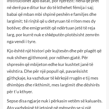
institucionet apo datat, por njerëzit: nëna që pret
në derë pa e ditur kur do të kthehet fëmija i saj;
babai që mban mbi shpinë peshën e familjes dhe
largimit; të rinjtë që u detyruan të rriten mes dy
botëve; dhe emigrantët që ndërtuan jetë të reja
larg, por kurrë nuk e shkëputën plotësisht zemrën
nga vendi i tyre.
Kjo është një histori për kujtesën dhe për plagët që
nuk shihen gjithmonë, por ndihen gjatë. Për
shpresën që mbijeton edhe kur kushtet janë të
vështira. Dhe për një popull që, pavarësisht
gjithçkaje, ka vazhduar të kërkojë rrugën e tij mes
dhimbjes dhe rikthimit, mes largimit dhe dëshirës
për t’u kthyer.
Sepse disa ngjarje nuk i përkasin vetëm së kaluarës.
Ato vazhdojnë të jetojnë në mënyrën se si një