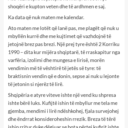
shoqëri e kupton veten dhe të ardhmen e saj.
Ka data që nuk maten me kalendar.
Ato maten me lotët që lanë pas, me plagët që nuk u
mbyllën kurrë dhe me kujtimet që vazhdojnë të
jetojnë brez pas brezi. Një prej tyre është 2 Korriku
1990 – dita kur mijëra shqiptarë, të rraskapitur nga
varfëria, izolimi dhe mungesa e lirisë, morën
vendimin më të vështirë të jetës së tyre: të
braktisnin vendin që e donin, sepse ai nuk u lejonte
të jetonin si njerëz të lirë.
Shqipëria e atyre viteve ishte një vend ku shpresa
ishte bërë luks. Kufijtë ishin të mbyllur me tela me
gjemba, mendimi i lirë ndëshkohej, fjala survejohej
dhe ëndrrat konsideroheshin rrezik. Breza të tërë
ishin rritur duke dëgjuar se bota përtej kufirit ishte