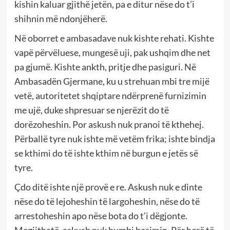
kishin kaluar gjithë jetën, pa e ditur nëse do t’i
shihnin më ndonjëherë.
Në oborret e ambasadave nuk kishte rehati. Kishte
vapë përvëluese, mungesë uji, pak ushqim dhe net
pa gjumë. Kishte ankth, pritje dhe pasiguri. Në
Ambasadën Gjermane, ku u strehuan mbi tre mijë
vetë, autoritetet shqiptare ndërprenë furnizimin
me ujë, duke shpresuar se njerëzit do të
dorëzoheshin. Por askush nuk pranoi të kthehej.
Përballë tyre nuk ishte më vetëm frika; ishte bindja
se kthimi do të ishte kthim në burgun e jetës së
tyre.
Çdo ditë ishte një provë e re. Askush nuk e dinte
nëse do të lejoheshin të largoheshin, nëse do të
arrestoheshin apo nëse bota do t’i dëgjonte.
Megjithatë, askush nuk humbi besimin. Për herë të