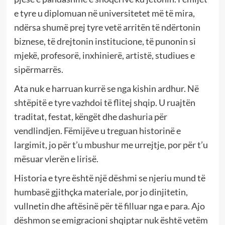
e tyre u diplomuan në universitetet më të mira,
ndërsa shumë prej tyre vetë arritën të ndërtonin
biznese, të drejtonin institucione, të punonin si
mjekë, profesorë, inxhinierë, artistë, studiues e
sipërmarrës.
Ata nuk e harruan kurrë se nga kishin ardhur. Në
shtëpitë e tyre vazhdoi të flitej shqip. U ruajtën
traditat, festat, këngët dhe dashuria për
vendlindjen. Fëmijëve u treguan historinë e
largimit, jo për t’u mbushur me urrejtje, por për t’u
mësuar vlerën e lirisë.
Historia e tyre është një dëshmi se njeriu mund të
humbasë gjithçka materiale, por jo dinjitetin,
vullnetin dhe aftësinë për të filluar nga e para. Ajo
dëshmon se emigracioni shqiptar nuk është vetëm