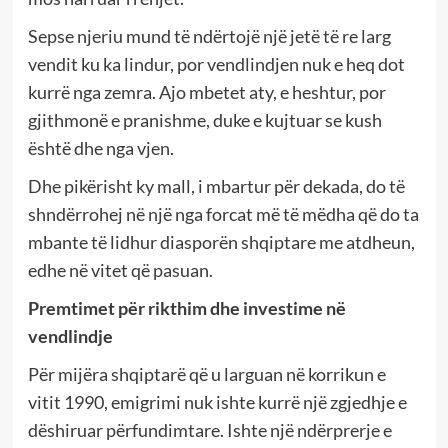
Sepse njeriu mund të ndërtojë një jetë të re larg
vendit ku ka lindur, por vendlindjen nuk e heq dot
kurrë nga zemra. Ajo mbetet aty, e heshtur, por
gjithmonë e pranishme, duke e kujtuar se kush
është dhe nga vjen.
Dhe pikërisht ky mall, i mbartur për dekada, do të
shndërrohej në një nga forcat më të mëdha që do ta
mbante të lidhur diasporën shqiptare me atdheun,
edhe në vitet që pasuan.
Premtimet për rikthim dhe investime në
vendlindje
Për mijëra shqiptarë që u larguan në korrikun e
vitit 1990, emigrimi nuk ishte kurrë një zgjedhje e
dëshiruar përfundimtare. Ishte një ndërprerje e