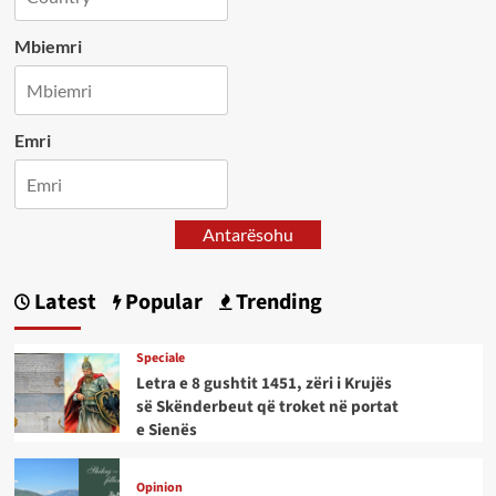
Mbiemri
Emri
Antarësohu
Latest
Popular
Trending
Speciale
Letra e 8 gushtit 1451, zëri i Krujës
së Skënderbeut që troket në portat
e Sienës
Opinion