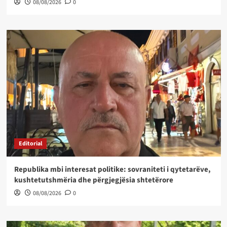
08/08/2026
0
Editorial
Republika mbi interesat politike: sovraniteti i qytetarëve,
kushtetutshmëria dhe përgjegjësia shtetërore
08/08/2026
0