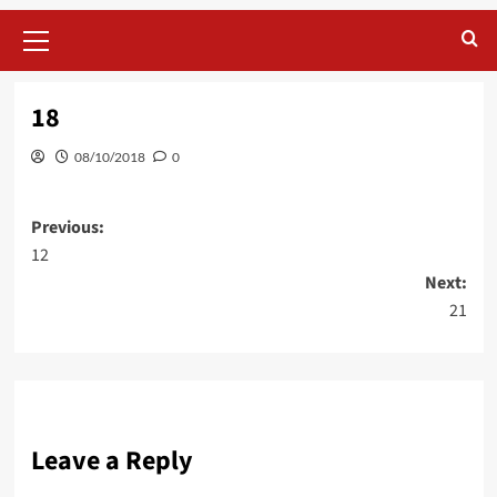
Primary
Menu
18
08/10/2018
0
Post
Previous:
12
navigation
Next:
21
Leave a Reply