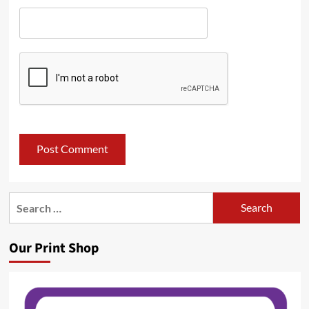
Search
for:
Our Print Shop