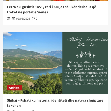
Letra e 8 gushtit 1451, zëri i Krujës së Skënderbeut që
troket në portat e Sienës
09/08/2026
0
Opinion
Shikaj – Fshati ku historia, identiteti dhe natyra shqiptare
takohen