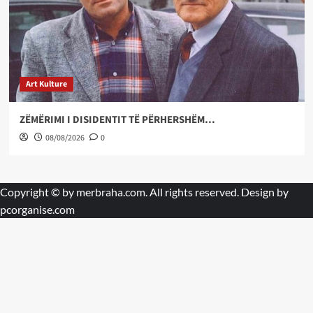
Art Kulture
ZËMËRIMI I DISIDENTIT TË PËRHERSHËM…
08/08/2026
0
Copyright © by
merbraha.com
. All rights reserved. Design by
pcorganise.com