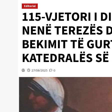
Editorial
115-VJETORI I 
NENË TEREZËS D
BEKIMIT TË GUR
KATEDRALËS SË 
27/08/2025
0