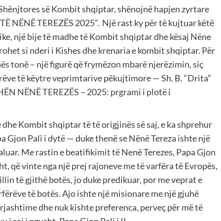
Shënjtores së Kombit shqiptar, shënojnë hapjen zyrtare
 TË NËNË TEREZËS 2025”. Një rast ky për të kujtuar këtë
ike, një bije të madhe të Kombit shqiptar dhe kësaj Nëne
rohet si nderi i Kishes dhe krenaria e kombit shqiptar. Për
ës tonë – një figurë që frymëzon mbarë njerëzimin, siç
rëve të këytre veprimtarive pëkujtimore — Sh. B. “Drita”
HËN NËNË TEREZËS – 2025: prgrami i plotë i
dhe Kombit shqiptar të të origjinës së saj, e ka shprehur
pa Gjon Pali i dytë — duke thenë se Nënë Tereza ishte një
aluar. Me rastin e beatifikimit të Nenë Terezes, Papa Gjon
esht, që vinte nga një prej rajoneve me të varfëra të Evropës,
llin të gjithë botës, jo duke predikuar, por me veprat e
rfërëve të botës. Ajo ishte një misionare me një gjuhë
përjashtime dhe nuk kishte preferenca, perveç për më të