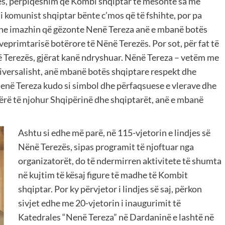
ës, përpiqeshim që Kombi shqiptar të mësonte sa më
 komunist shqiptar bënte c’mos që të fshihte, por pa
dhe imazhin që gëzonte Nenë Tereza anë e mbanë botës
ë veprimtarisë botërore të Nënë Terezës. Por sot, për fat të
në Terezës, gjërat kanë ndryshuar. Nënë Tereza – vetëm me
iversalisht, anë mbanë botës shqiptare respekt dhe
enë Tereza kudo si simbol dhe përfaqsuese e vlerave dhe
bërë të njohur Shqipërinë dhe shqiptarët, anë e mbanë
Ashtu si edhe më parë, në 115-vjetorin e lindjes së
Nënë Terezës, sipas programit të njoftuar nga
organizatorët, do të ndermirren aktivitete të shumta
në kujtim të kësaj figure të madhe të Kombit
shqiptar. Por ky përvjetor i lindjes së saj, përkon
sivjet edhe me 20-vjetorin i inaugurimit të
Katedrales “Nenë Tereza” në Dardaninë e lashtë në