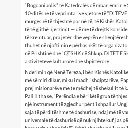
“Bogdanipolis” të Katedralës që mban emrin e 
10-ditëshe të veprimtarive vjetore të “DITËVE
murgeshë të thjeshtë por në zë, të Kishës Katol
të të gjithë njerzimit — që me të drejtK konside
të kremtuar, pra jetën dhe veprën e shenjtëresh
thuhet në njoftimin e përbashkët të organizato
në Prishtinë dhe “QTSHK në Shkup.
DITËT E S
aktiviteteve kulturore dhe shpirtërore
Nderimin që Nenë Tereza, i bën Kishës Katolike 
më së miri dikur, miku i madh i shqiptarëve, Pa
prej misionarëve me te mëdhej të shekullit të k
Pali II tha se, “Perëndia e bëri këtë grua të thj
një instrument të zgjedhur për t’i shpallur Ungji
saja të përditëshme të dashurise, ndaj më të va
universale të dashurisë që nuk njihte kufij as 