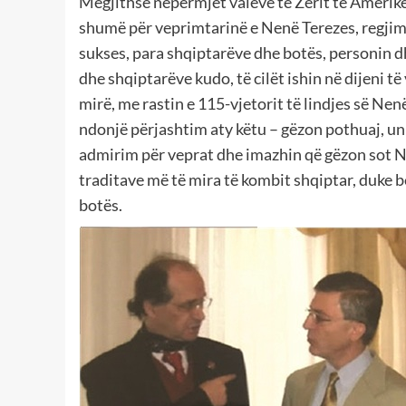
Megjithse nepërmjet valeve të Zërit të Amerik
shumë për veprimtarinë e Nenë Terezes, regjimi
sukses, para shqiptarëve dhe botës, personin 
dhe shqiptarëve kudo, të cilët ishin në dijeni t
mirë, me rastin e 115-vjetorit të lindjes së Ne
ndonjë përjashtim aty këtu – gëzon pothuaj, un
admirim për veprat dhe imazhin që gëzon sot N
traditave më të mira të kombit shqiptar, duke 
botës.