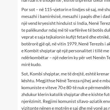
harruarit e shoqërisë”, është shprehur dikur miku
Por sot – në 115-vjetorin e lindjes së saj, më s
mesazhi i bamirësisë, mesazhi i paqës dhe i das
një vend kryesisht hinduist si India, Nenë Tere
te palëkundur ndaj më të varfërëve të botës duk
veprat e saja tejkalonin kufijt fetarë dhe etni
botërorë gjë që, në vitin 1979, Nenë Terezës i
e Kombit shqiptar që një personalitet i tillë me 
ndërkombëtar – një nderim ky për vet Nenën Ter
mirë kudo.
Sot, Kombi shqiptar, me të drejtë, eshtë krena
kështu. Megjithse Nënë Tereza njihej anë e mba
komuniste e viteve 70 e 80-të nuk e përmendëte 
zhdukur klerin katolik shqiptar dhe e kishte fut
njerëzimit. Regjimi komunist sllavo-aziatik enve
vizitonte nënen e motrën e saj dhe më vonë as nu