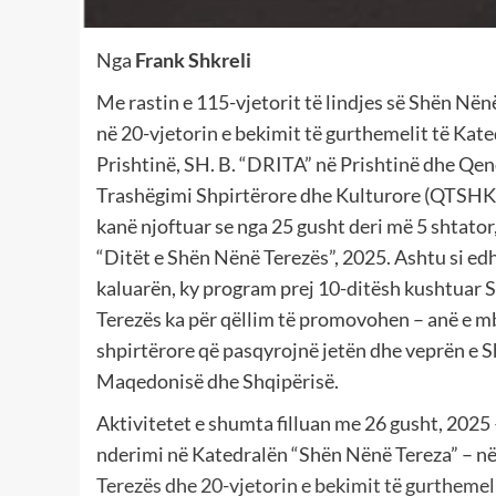
Nga
Frank Shkreli
Me rastin e 115-vjetorit të lindjes së Shën Nën
në 20-vjetorin e bekimit të gurthemelit të Kate
Prishtinë, SH. B. “DRITA” në Prishtinë dhe Qen
Trashëgimi Shpirtërore dhe Kulturore (QTSHK
kanë njoftuar se nga 25 gusht deri më 5 shtato
“Ditët e Shën Nënë Terezës”, 2025. Ashtu si edh
kaluarën, ky program prej 10-ditësh kushtuar
Terezës ka për qëllim të promovohen – anë e m
shpirtërore që pasqyrojnë jetën dhe veprën e 
Maqedonisë dhe Shqipërisë.
Aktivitetet e shumta filluan me 26 gusht, 2025
nderimi në Katedralën “Shën Nënë Tereza” – në
Terezës dhe 20-vjetorin e bekimit të gurthemel