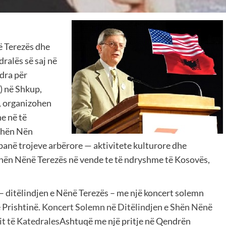
ë Terezës dhe
dralës së saj në
dra për
) në Shkup,
r, organizohen
e në të
 Shën Nën
banë trojeve arbërore — aktivitete kulturore dhe
Shën Nënë Terezës në vende te të ndryshme të Kosovës,
 – ditëlindjen e Nënë Terezës – me një koncert solemn
 Prishtinë.
Koncert Solemn në Ditëlindjen e Shën Nënë
it të Katedrales
Ashtuqë me një pritje në Qendrën