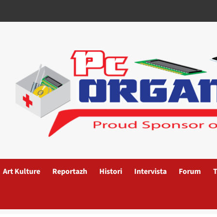
Art Kulture
Reportazh
Histori
Intervista
Forum
T