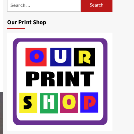
Search
for:
Our Print Shop