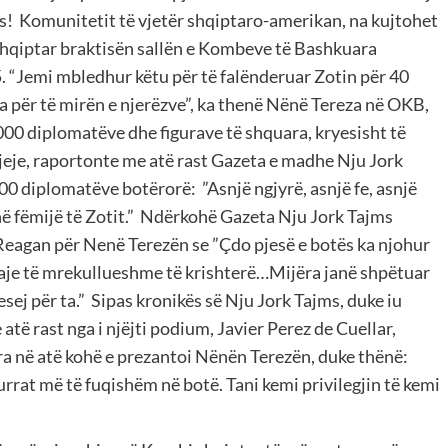
rues! Komunitetit të vjetër shqiptaro-amerikan, na kujtohet
 shqiptar braktisën sallën e Kombeve të Bashkuara
5. “Jemi mbledhur këtu për të falënderuar Zotin për 40
 për të mirën e njerëzve”, ka thenë Nënë Tereza në OKB,
,000 diplomatëve dhe figurave të shquara, kryesisht të
eje, raportonte me atë rast Gazeta e madhe Nju Jork
00 diplomatëve botërorë: ”Asnjë ngjyrë, asnjë fe, asnjë
thë fëmijë të Zotit.” Ndërkohë Gazeta Nju Jork Tajms
 Reagan për Nenë Terezën se ”Çdo pjesë e botës ka njohur
ruaje të mrekullueshme të krishterë…Mijëra janë shpëtuar
esej për ta.” Sipas kronikës së Nju Jork Tajms, duke iu
atë rast nga i njëjti podium, Javier Perez de Cuellar,
a në atë kohë e prezantoi Nënën Terezën, duke thënë:
urrat më të fuqishëm në botë. Tani kemi privilegjin të kemi