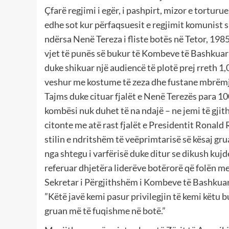
Çfarë regjimi i egër, i pashpirt, mizor e tortu
edhe sot kur përfaqsuesit e regjimit komunist
ndërsa Nenë Tereza i fliste botës në Tetor, 198
vjet të punës së bukur të Kombeve të Bashkuara
duke shikuar një audiencë të plotë prej rreth 1
veshur me kostume të zeza dhe fustane mbrëmj
Tajms duke cituar fjalët e Nenë Terezës para 10
kombësi nuk duhet të na ndajë – ne jemi të gji
citonte me atë rast fjalët e Presidentit Ronald
stilin e ndritshëm të veëprimtarisë së kësaj g
nga shtegu i varfërisë duke ditur se dikush kujd
referuar dhjetëra liderëve botërorë që folën me 
Sekretar i Përgjithshëm i Kombeve të Bashkuar
”Këtë javë kemi pasur privilegjin të kemi këtu b
gruan më të fuqishme në botë.”