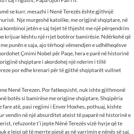
 i saj i ngusht, Papa Gjon Pali i II.
humë se kurr, mesazhi i Nenë Terezës ështe gjithnjë
hurisë. Nje murgeshë katolike, me origjinë shqiptare, në
za kombinoi jetën e saj tejet të thjesht me një përqendrim
e krijuar kështu një rrjet botëror bamirësie. Ndërkohë që
kë, me punën e saja, ajo tërhoqi vëmendjen e udhëheqësve
 akordohet Çmimi Nobel për Paqe, hera e parë në historinë
origjinë shqiptare i akordohej një nderim i tillë
eze por edhe krenari për të gjithë shqiptarët vullnet
r me Nenë Terezen. Por fatkeqsisht, nuk ishte gjithmonë
në botës si bamirëse me origjine shqiptare, Shqipëria
fare atë, pasi regjimi i Enver Hoxhes, pothuaj, kishte
ur vendin në një absurditet ateist të paparë në historinë e
rist, refuzonte t’i jepte Nënë Terezës vizë-hyrje që te
k e lejoi që të merrte pjesë as në varrimin e nënës së saj.