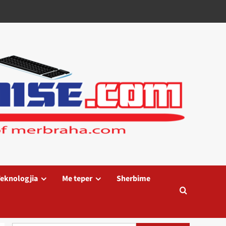
eknologjia
Me teper
Sherbime