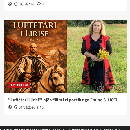
04/08/2026
0
Art Kulture
”Luftëtari i lirisë” një vëllim i ri poetik nga Emine S. HOTI
04/08/2026
0
Copyright © by
merbraha.com
. All rights reserved. Design by