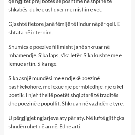
që ngjitet prej botës së poshtme në shpinë të
shkabës, duke e ushqyer me mishin e vet.
Gjashtë fletore janë fëmijë të lindur nëpër qeli. E
shtata në internim.
Shumica e poezive fillimisht janë shkruar në
mbamendje. S’ka laps, s’ka letër. S’ka kushte me e
lëmue artin. S’ka nge.
S’ka asnjë mundësi me e ndjekë poezinë
bashkëkohore, me lexue një përmbledhje, një cikël
poetik. I njeh thellë poetët shqiptarë të traditës
dhe poezinë e popullit. Shkruan në vazhdën e tyre.
U përgjigjet ngjarjeve aty për aty. Në luftë gjithçka
shndërrohet në armë. Edhe arti.