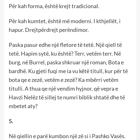
Për kah forma, është krejt tradicional.
Për kah kumtet, është më moderni. I kthjellët, i
hapur. Drejtpërdrejt perëndimor.
Paska pasur edhe një fletore të tetë. Një qiell të
tetë. Hapim sytë, ku është? Terr, vetëm terr. Në
burg, në Burrel, paska shkruar një roman, Bota e
bardhë. Ku gjeti fuqi me ia vu këtë titull, kur për të
bota qe e zezë, vetëm e zezë? Ka mbërri vetëm
titulli. A thua qe një vendim hyjnor, që vepra e
Havzi Nelëz të sillej te numri biblik shtatë dhe të
mbetet aty?
5.
Në qiellin e parë kumbon një zë si i Pashko Vasës.