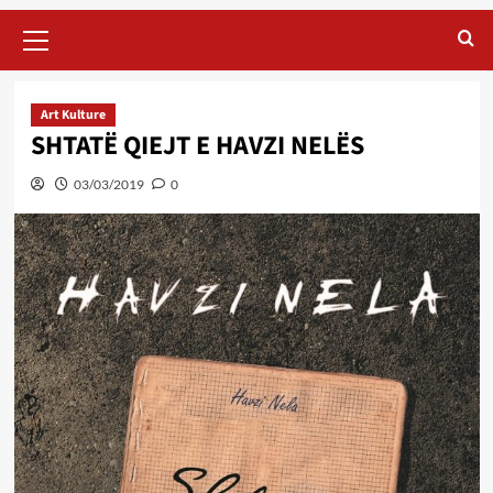
Primary
Menu
Art Kulture
SHTATË QIEJT E HAVZI NELËS
03/03/2019
0