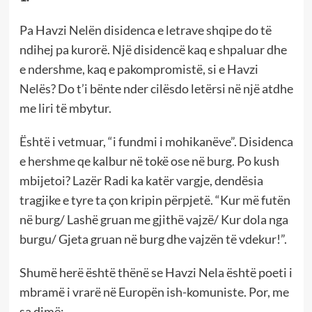
Pa Havzi Nelën disidenca e letrave shqipe do të
ndihej pa kurorë. Një disidencë kaq e shpaluar dhe
e ndershme, kaq e pakompromistë, si e Havzi
Nelës? Do t’i bënte nder cilësdo letërsi në një atdhe
me liri të mbytur.
Është i vetmuar, “i fundmi i mohikanëve”. Disidenca
e hershme qe kalbur në tokë ose në burg. Po kush
mbijetoi? Lazër Radi ka katër vargje, dendësia
tragjike e tyre ta çon kripin përpjetë. “Kur më futën
në burg/ Lashë gruan me gjithë vajzë/ Kur dola nga
burgu/ Gjeta gruan në burg dhe vajzën të vdekur!”.
Shumë herë është thënë se Havzi Nela është poeti i
mbramë i vrarë në Europën ish-komuniste. Por, me
sa dimë: