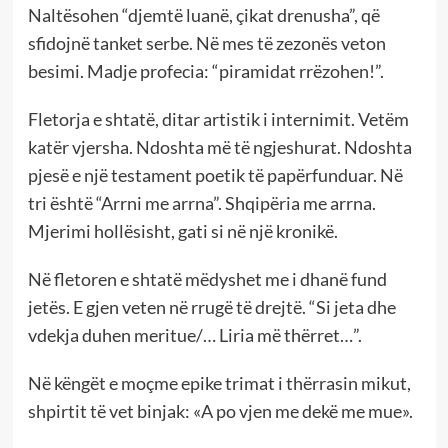
Naltësohen “djemtë luanë, çikat drenusha”, që
sfidojnë tanket serbe. Në mes të zezonës veton
besimi. Madje profecia: “piramidat rrëzohen!”.
Fletorja e shtatë, ditar artistik i internimit. Vetëm
katër vjersha. Ndoshta më të ngjeshurat. Ndoshta
pjesë e një testament poetik të papërfunduar. Në
tri është “Arrni me arrna”. Shqipëria me arrna.
Mjerimi hollësisht, gati si në një kronikë.
Në fletoren e shtatë mëdyshet me i dhanë fund
jetës. E gjen veten në rrugë të drejtë. “Si jeta dhe
vdekja duhen meritue/… Liria më thërret…”.
Në këngët e moçme epike trimat i thërrasin mikut,
shpirtit të vet binjak: «A po vjen me dekë me mue».