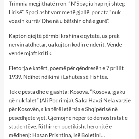
Trimnia megjithatë rron. “N’Spaç iu hap nji shteg
Lirisë”. Spaçi asht vorr me të gjallë, por ata “nuk
vdesin kurrë/ Dhe në u bëfshin dhé e gurë”.
Kapton qiejtë përmbi krahina e qytete, ua prek
nervin atdhetar, ua kujton kodin e nderit. Vende-
vende mjaft kritik.
Fletorja e katërt, poemë për qëndresën e 7 prillit
1939. Ndihet ndikimi i Lahutës së Fishtës.
Tek e pesta dhe e gjashta: Kosova. “Kosova, gjaku
që nuk falet” (Ali Podrimja). Sa ka Havzi Nela vargje
për Kosovën, s’ka tërë letërsia e Shqipërisë në
pesëdhjetë vjet. Gjëmojnë nëpër to demostratat e
studentëve. Rithirren poetikisht heronjtë e
mëdhenj: Hasan Prishtina, Isë Boletini…