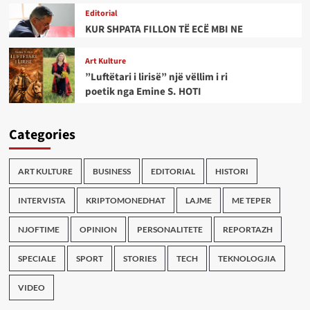
Editorial
KUR SHPATA FILLON TË ECË MBI NE
Art Kulture
”Luftëtari i lirisë” një vëllim i ri
poetik nga Emine S. HOTI
Categories
ART KULTURE
BUSINESS
EDITORIAL
HISTORI
INTERVISTA
KRIPTOMONEDHAT
LAJME
ME TEPER
NJOFTIME
OPINION
PERSONALITETE
REPORTAZH
SPECIALE
SPORT
STORIES
TECH
TEKNOLOGJIA
VIDEO