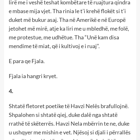
lirë me i veshë teshat kombëtare të ruajtura qindra
e mbase mija vjet. Tha rinia le t’i krehë flokët si t’i
duket më bukur asaj. Tha në Amerikë e në Europë
jetohet më mirë, atje ka liri me u mbledhë, me folë,
me protestue, me udhëtue. Tha “Unë kam disa
mendime të miat, që i kultivoj e i ruaj”.
E para qe Fjala.
Fjala ia hangri kryet.
4.
Shtatë fletoret poetike të Havzi Nelës brafullojnë.
Shpalohen si shtatë qiej, duke dalë nga shtatë
rrathë të skëterrës. Havzi Nela mbërrin te ne, duke
u ushqyer me mishin e vet. Njësoj si djali i përrallës