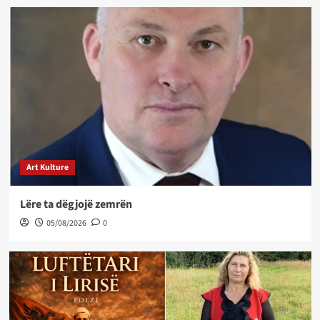
Art Kulture
Lëre ta dëgjojë zemrën
05/08/2026
0