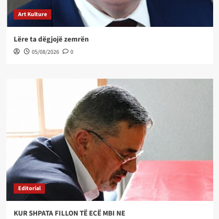
Art Kulture
Lëre ta dëgjojë zemrën
05/08/2026
0
Editorial
KUR SHPATA FILLON TË ECË MBI NE