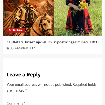
Art Kulture
”Luftëtari i lirisë” një vëllim i ri poetik nga Emine S. HOTI
04/08/2026
0
Leave a Reply
Your email address will not be published.
Required fields
are marked
*
Comment
*