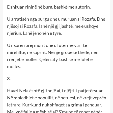
E shkuan rininë në burg, bashkë me autorin.
U arratisën nga burgu dhe u muruan si Rozafa. Dhe
njësoj si Rozafa, lanë një gji jashtë, me e ushqye
njeriun. Lanë jehonën e tyre.
U nxorën prej murit dhe u futën në varr të
mirëfilltë, në kopsht. Në një gropë të thellë, nën
rrënjët e mollës. Çelën aty, bashkë me lulet e
mollës.
3.
Havzi Nela është gjithnjë ai, i njëjti, i patjetërsuar.
Në mbledhjet e popullit, në hetuesi, në krejt veprën
letrare. Kurrkund nuk shfaqet sa grima i penduar.
Me lypë falje a mëshirë ai? S’mund të çohet nëpër