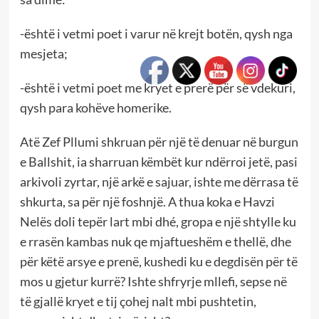
-është i vetmi poet i varur në krejt botën, qysh nga
mesjeta;
-është i vetmi poet me kryet e prerë për së vdekuri,
qysh para kohëve homerike.
Atë Zef Pllumi shkruan për një të denuar në burgun
e Ballshit, ia sharruan këmbët kur ndërroi jetë, pasi
arkivoli zyrtar, një arkë e sajuar, ishte me dërrasa të
shkurta, sa për një foshnjë. A thua koka e Havzi
Nelës doli tepër lart mbi dhé, gropa e një shtylle ku
e rrasën kambas nuk qe mjaftueshëm e thellë, dhe
për këtë arsye e prenë, kushedi ku e degdisën për të
mos u gjetur kurrë? Ishte shfryrje mllefi, sepse në
të gjallë kryet e tij çohej nalt mbi pushtetin,