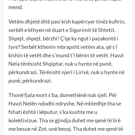
mend.
Vetëm dhjetë ditë pasi kish kapërcyer tinëz kufirin,
serbët e kthyen në duart e Sigurimit të Shtetit.
Shpejt, shpejt, bërzhi! Ç’qe ky ngut i pazakontë i
tyre? Serbët kthenin mbrapsht vetëm ata, që s’i
kishin të vetët dhe s’mund t’i bënin të vetët. Havzi
Nela tërësisht Shqiptar, nuk u hynte në punë,
përkundrazi. Tërësisht njeri i Lirisë, nuk u hynte në
punë, përkundrazi.
Thonë fjala mort s’ba, domethënë nuk sjell. Për
Havzi Nelën ndodhi ndryshe. Në mbledhje tha se
fshati është i këputur, s’ka kushte me u
kolektivizue. Tha se gjindja duhet me qenë të lirë
me besue në Zot, unë besoj. Tha duhet me qenë të