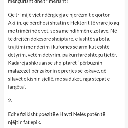
mençurisht dhe trimërisht?
Qe tri mijë vjet ndërgjegja e njerëzmit e qorton
Akilin, që përdhosi shtatin e Hektorit të vrarë jo aq
me trimërinë e vet, se sa me ndihmën e zotave. Në
të drejtën dokesore shqiptare, e lashtë sa bota,
trajtimi me nderim i kufomës së armikut është
detyrim, vetëm detyrim, pa kurrfarë shtegu tjetër.
Kadareja shkruan se shqiptarët “përbuznin
malazezët për zakonin e prerjes së kokave, që
sllavët e kishin sjellë, me sa duket, nga stepat e
largëta”.
2.
Edhe fizikisht poezitë e Havzi Nelës patën të
njëjtin fat epik.