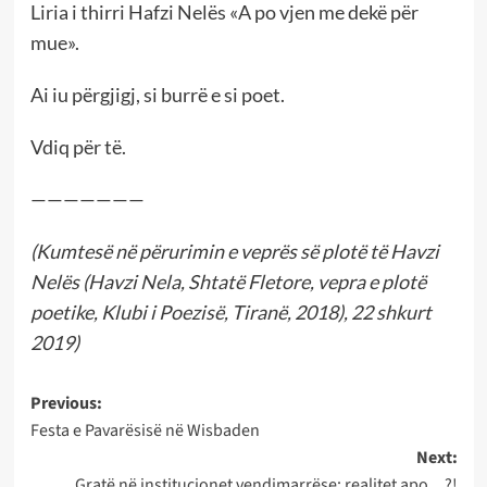
Liria i thirri Hafzi Nelës «A po vjen me dekë për
mue».
Ai iu përgjigj, si burrë e si poet.
Vdiq për të.
———————
(Kumtesë në përurimin e veprës së plotë të Havzi
Nelës (Havzi Nela, Shtatë Fletore, vepra e plotë
poetike, Klubi i Poezisë, Tiranë, 2018), 22 shkurt
2019)
Post
Previous:
Festa e Pavarësisë në Wisbaden
navigation
Next:
Gratë në institucionet vendimarrëse: realitet apo…?!