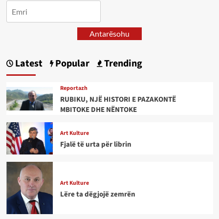
Antarësohu
Latest
Popular
Trending
Reportazh
RUBIKU, NJË HISTORI E PAZAKONTË
MBITOKE DHE NËNTOKE
Art Kulture
Fjalë të urta për librin
Art Kulture
Lëre ta dëgjojë zemrën