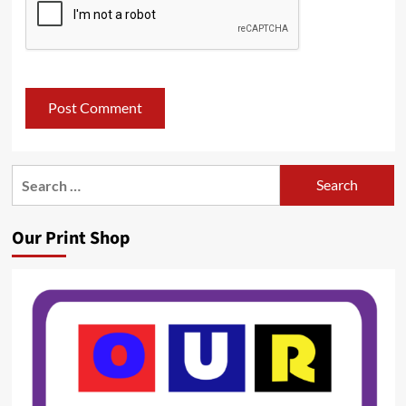
Search
for:
Our Print Shop