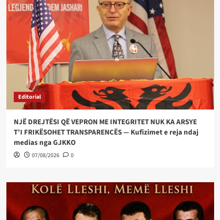
Editorial
NJË DREJTËSI QË VEPRON ME INTEGRITET NUK KA ARSYE
T’I FRIKËSOHET TRANSPARENCËS — Kufizimet e reja ndaj
medias nga GJKKO
07/08/2026
0