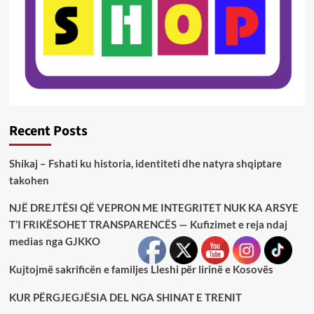
Recent Posts
Shikaj – Fshati ku historia, identiteti dhe natyra shqiptare
takohen
NJË DREJTËSI QË VEPRON ME INTEGRITET NUK KA ARSYE
T’I FRIKËSOHET TRANSPARENCËS — Kufizimet e reja ndaj
medias nga GJKKO
Kujtojmë sakrificën e familjes Lleshi për lirinë e Kosovës
KUR PËRGJEGJËSIA DEL NGA SHINAT E TRENIT