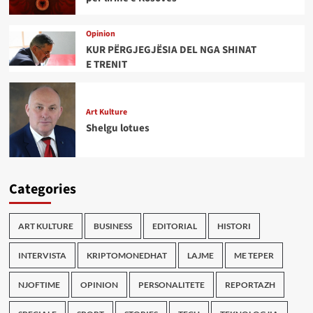
Opinion
KUR PËRGJEGJËSIA DEL NGA SHINAT
E TRENIT
Art Kulture
Shelgu lotues
Categories
ART KULTURE
BUSINESS
EDITORIAL
HISTORI
INTERVISTA
KRIPTOMONEDHAT
LAJME
ME TEPER
NJOFTIME
OPINION
PERSONALITETE
REPORTAZH