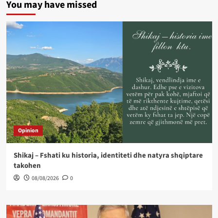
You may have missed
Opinion
Shikaj – Fshati ku historia, identiteti dhe natyra shqiptare
takohen
08/08/2026
0