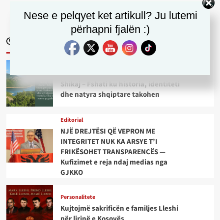
Antarësohu
Nese e pelqyet ket artikull? Ju lutemi
përhapni fjalën :)
Latest
Popular
Trending
Opinion
Shikaj – Fshati ku historia, identiteti
dhe natyra shqiptare takohen
Editorial
NJË DREJTËSI QË VEPRON ME
INTEGRITET NUK KA ARSYE T’I
FRIKËSOHET TRANSPARENCËS —
Kufizimet e reja ndaj medias nga
GJKKO
Personalitete
Kujtojmë sakrificën e familjes Lleshi
për lirinë e Kosovës