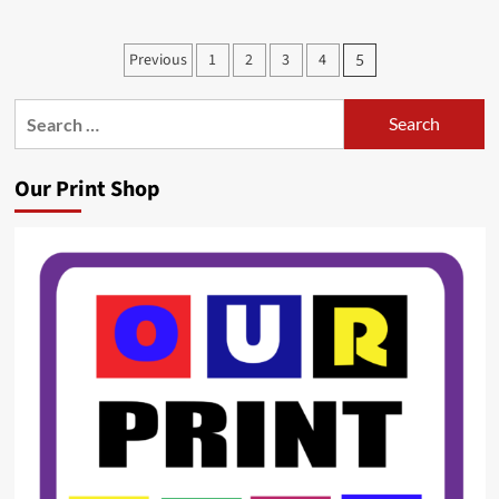
Posts
Previous
1
2
3
4
5
pagination
Search
for:
Our Print Shop