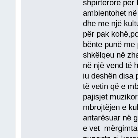
shpirtërore për
ambientohet në 
dhe me një kult
për pak kohë,po
bënte punë me p
shkëlqeu në zha
në një vend të 
iu deshën disa p
të vetin që e mb
pajisjet muzikor
mbrojtëjen e k
antarësuar në g
e vet mërgimtar