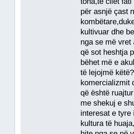
tona,të cilët fat
për asnjë çast n
kombëtare,duke
kultivuar dhe b
nga se më vret 
që sot heshtja pë
bëhet më e akull
të lejojmë këtë?
komercializmit d
që është ruajtur
me shekuj e shu
interesat e tyre
kultura të huaj
hite,nga se në v