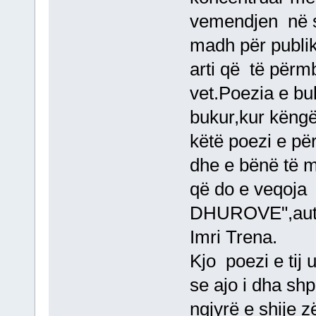
vemendjen në s
madh për publi
arti që të përm
vet.Poezia e b
bukur,kur këng
këtë poezi e pë
dhe e bënë të m
që do e veqoj
DHUROVE",autori
Imri Trena.
Kjo poezi e tij 
se ajo i dha shp
ngjyrë e shije z