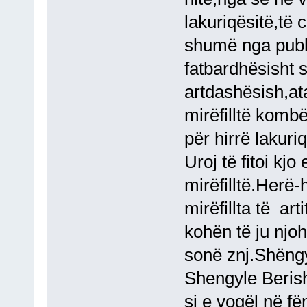
lakuriqësitë,të 
shumë nga publi
fatbardhësisht 
artdashësish,at
mirëfilltë komb
për hirrë lakuri
Uroj të fitoi kjo
mirëfilltë.Herë-
mirëfillta të ar
kohën të ju njo
sonë znj.Shëng
Shengyle Beris
si e vogël në fë