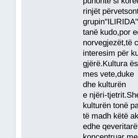
punonte si kore
rinjët përvetso
grupin"ILIRIDA",
tanë kudo,por e
norvegjezët,të c
interesim për k
gjërë.Kultura ës
mes vete,duke n
dhe kulturën
e njëri-tjetrit.
kulturën tonë p
të madh këtë ak
edhe qeveritarë
koncentruar me 