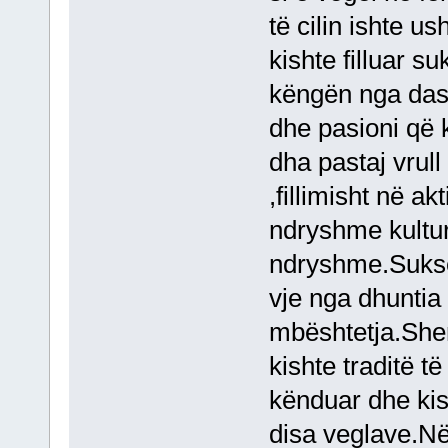
të cilin ishte us
kishte filluar s
këngën nga das
dhe pasioni që k
dha pastaj vrul
,fillimisht në ak
ndryshme kultur
ndryshme.Sukses
vje nga dhuntia
mbështetja.Shen
kishte traditë të
kënduar dhe kis
disa veglave.Në 