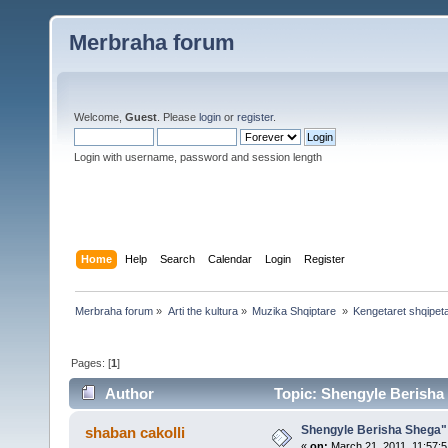
Merbraha forum
Welcome,
Guest
. Please
login
or
register
.
Login with username, password and session length
Home
Help
Search
Calendar
Login
Register
Merbraha forum
»
Arti the kultura
»
Muzika Shqiptare 
»
Kengetaret shqipet
Pages: [
1
]
Author
Topic: Shengyle Berisha
Shengyle Berisha Shega"
shaban cakolli
«
on:
March 21, 2011, 11:57: