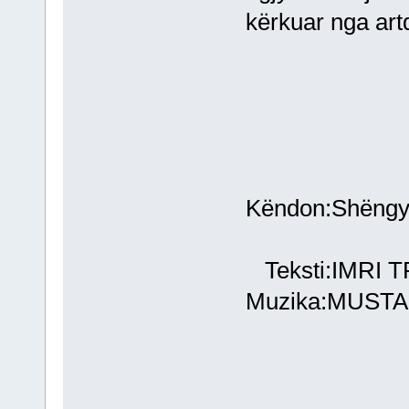
kërkuar nga art
PLAGË
Këndon:Shëngy
Teksti:IMRI 
Muzika:MUSTA