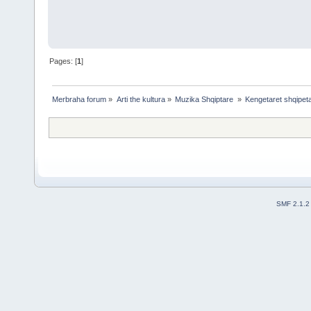
Pages: [
1
]
Merbraha forum
»
Arti the kultura
»
Muzika Shqiptare 
»
Kengetaret shqipet
SMF 2.1.2