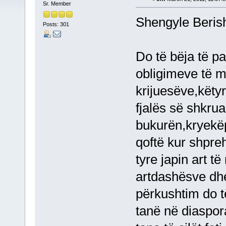
Sr. Member
Shengyle Beris
Posts: 301
Do të bëja të p
obligimeve të m
krijuesëve,këtyr
fjalës së shkru
bukurën,kryekëpu
qoftë kur shpr
tyre japin art të
artdashësve dh
përkushtim do të
tanë në diaspor