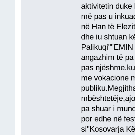
aktivitetin duk
më pas u inku
në Han të Elezit
dhe iu shtuan k
Palikuqi""EMIN
angazhim të pa 
pas njëshme,ku
me vokacione mj
publiku.Megjith
mbështetëje,ajo 
pa shuar i mund
por edhe në fes
si"Kosovarja K