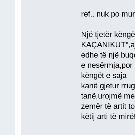
ref.. nuk po mu
Një tjetër këng
KAÇANIKUT",ajo 
edhe të një buq
e nesërmja,por 
këngët e saja
kanë gjetur rru
tanë,urojmë me 
zemër të artit 
këtij arti të mirëf