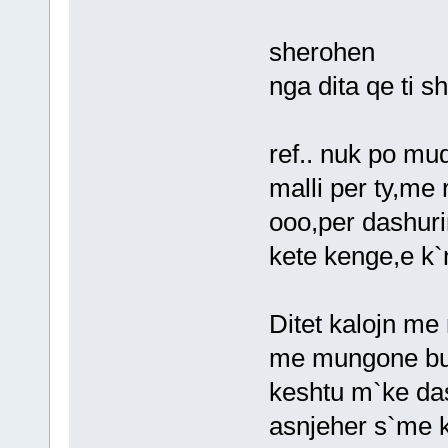
Plaget qe
sherohen
nga dita qe ti 
ref.. nuk po mu
malli per ty,me r
ooo,per dashur
kete kenge,e k`n
Ditet kalojn me
me mungone buz
keshtu m`ke da
asnjeher s`me k