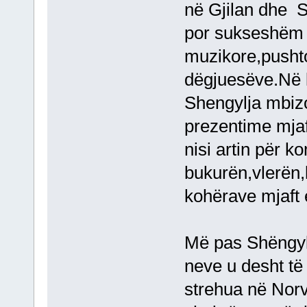
në Gjilan dhe S
por sukseshëm
muzikore,pusht
dëgjuesëve.Në 
Shengylja mbizo
prezentime mjaf
nisi artin për 
bukurën,vlerën,k
kohërave mjaft
Më pas Shëngylj
neve u desht të
strehua në Norv