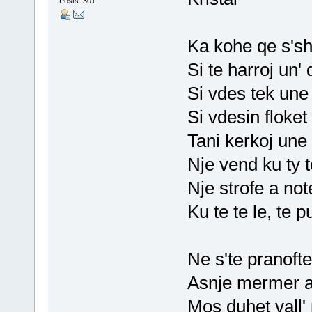
Posts: 301
Ka kohe qe s'sh
Si te harroj un'
Si vdes tek une 
Si vdesin floket
Tani kerkoj une 
Nje vend ku ty t
Nje strofe a note
Ku te te le, te p
Ne s'te pranofte
Asnje mermer a 
Mos duhet vall' 