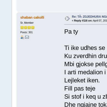
Re: TÃ‹ ZGJEDHURA NG
shaban cakolli
«
Reply #116 on:
April 07, 20
Sr. Member
Pa ty
Posts: 301
Ti ike udhes s
Ku zverdhin dru
Mbi gjokse pellg
I arti medalion 
Lejleket iken.
Fill pas teje
Si stof i keq u 
Dhe ngjajne toka,