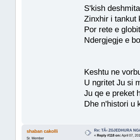
S'kish deshmita
Zinxhir i tankut 
Por rete e globi
Ndergjegje e bo
Keshtu ne vorbu
U ngritet Ju si
Ju qe e preket h
Dhe n'histori u 
Re: TÃ‹ ZGJEDHURA NG
shaban cakolli
«
Reply #118 on:
April 07, 20
Sr. Member