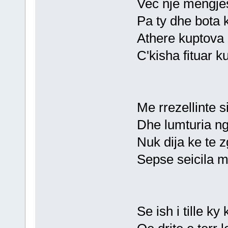
Vec nje mengjes
Pa ty dhe bota k
Athere kuptova 
C'kisha fituar k
Me rrezellinte s
Dhe lumturia ng
Nuk dija ke te z
Sepse seicila m'
Se ish i tille k