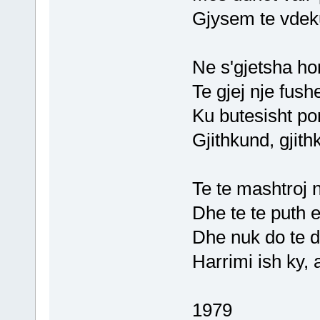
Gjysem te vdeku
Ne s'gjetsha ho
Te gjej nje fushe
Ku butesisht po
Gjithkund, gjith
Te te mashtroj 
Dhe te te puth e
Dhe nuk do te 
Harrimi ish ky, 
1979