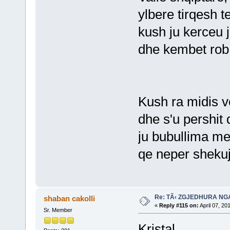
ylbere tirqesh t
kush ju kerceu 
dhe kembet rob 
Kush ra midis v
dhe s'u pershit 
ju bubullima me
qe neper shekuj
Re: TÃ‹ ZGJEDHURA NG
shaban cakolli
«
Reply #115 on:
April 07, 20
Sr. Member
Kristal