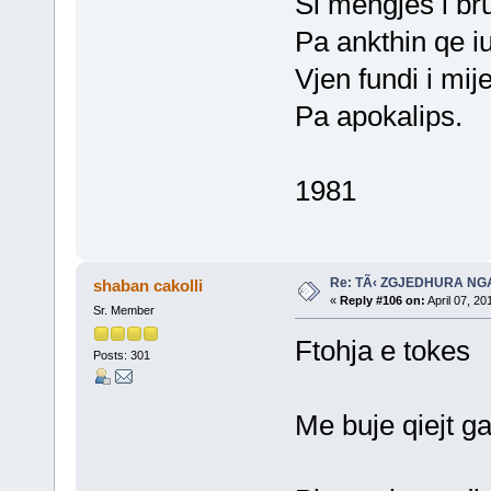
Si mengjes i br
Pa ankthin qe iu
Vjen fundi i mije
Pa apokalips.
1981
Re: TÃ‹ ZGJEDHURA NG
shaban cakolli
«
Reply #106 on:
April 07, 20
Sr. Member
Ftohja e tokes
Posts: 301
Me buje qiejt ga