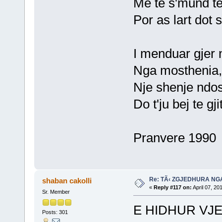
Me te s'mund te
Por as lart dot s
I menduar gjer n
Nga mosthenia, 
Nje shenje ndo
Do t'ju bej te gj
Pranvere 1990
Re: TÃ‹ ZGJEDHURA NG
shaban cakolli
«
Reply #117 on:
April 07, 20
Sr. Member
E HIDHUR VJE
Posts: 301