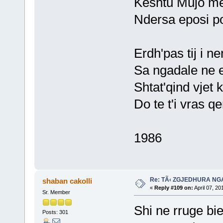
Keshtu Mujo me
Ndersa eposi po
Erdh'pas tij i ne
Sa ngadale ne ep
Shtat'qind vjet k
Do te t'i vras qe
1986
Re: TÃ‹ ZGJEDHURA NG
shaban cakolli
«
Reply #109 on:
April 07, 20
Sr. Member
Shi ne rruge bi
Posts: 301