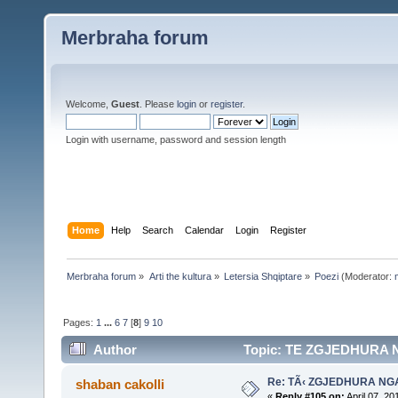
Merbraha forum
Welcome,
Guest
. Please
login
or
register
.
Login with username, password and session length
Home
Help
Search
Calendar
Login
Register
Merbraha forum
»
Arti the kultura
»
Letersia Shqiptare
»
Poezi
(Moderator:
Pages:
1
...
6
7
[
8
]
9
10
Author
Topic: TE ZGJEDHURA N
Re: TÃ‹ ZGJEDHURA NG
shaban cakolli
«
Reply #105 on:
April 07, 20