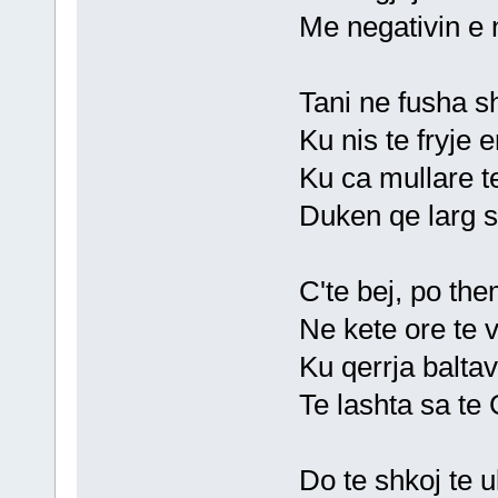
Me negativin e n
Tani ne fusha 
Ku nis te fryje e
Ku ca mullare t
Duken qe larg s
C'te bej, po th
Ne kete ore te 
Ku qerrja balta
Te lashta sa te
Do te shkoj te u