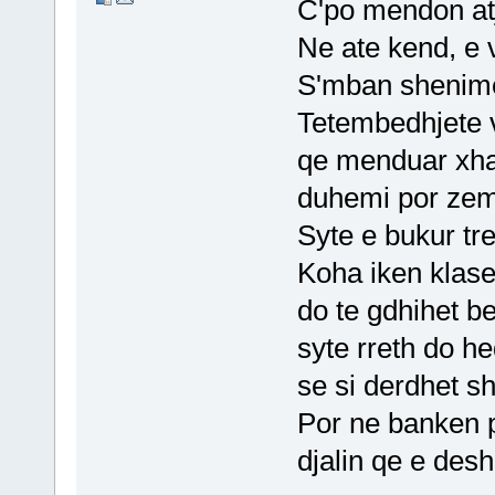
C'po mendon atje
Ne ate kend, e
S'mban shenime,
Tetembedhjete v
qe menduar xha
duhemi por zemr
Syte e bukur t
Koha iken klase
do te gdhihet b
syte rreth do h
se si derdhet s
Por ne banken p
djalin qe e desh