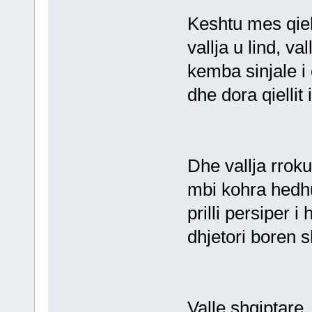
Keshtu mes qiel
vallja u lind, val
kemba sinjale i
dhe dora qiellit 
Dhe vallja rrokul
mbi kohra hedhu
prilli persiper i 
dhjetori boren s
Valle shqiptare,