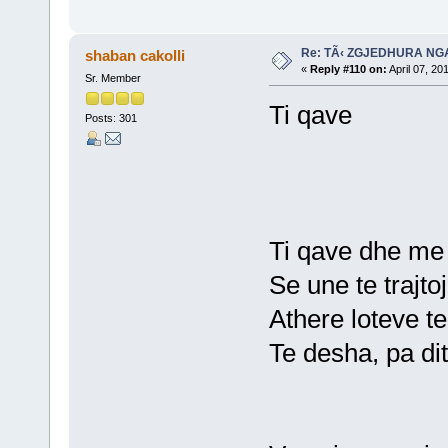
Re: TÃ‹ ZGJEDHURA NG
shaban cakolli
«
Reply #110 on:
April 07, 20
Sr. Member
Ti qave
Posts: 301
Ti qave dhe me 
Se une te trajtoj
Athere loteve te
Te desha, pa dit