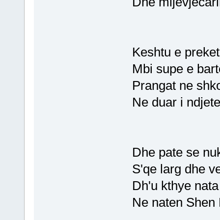
Dhe mijevjecari
Keshtu e preket
Mbi supe e bart
Prangat ne shko
Ne duar i ndjete
Dhe pate se nuk
S'qe larg dhe v
Dh'u kthye nata
Ne naten Shen 