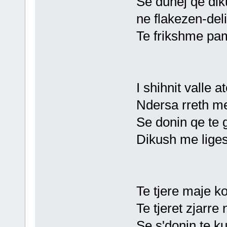
Se duhej qe dik
ne flakezen-deli
Te frikshme pam
I shihnit valle a
Ndersa rreth me
Se donin qe te gj
Dikush me liges
Te tjere maje ko
Te tjeret zjarre
Se s'donin te k