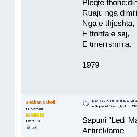
Pleqte thone:dim
Ruaju nga dimri 
Nga e thjeshta,
E ftohta e saj,
E tmerrshmja.
1979
Re: TÃ‹ ZGJEDHURA NG
shaban cakolli
«
Reply #107 on:
April 07, 20
Sr. Member
Sapuni "Ledi M
Posts: 301
Antireklame