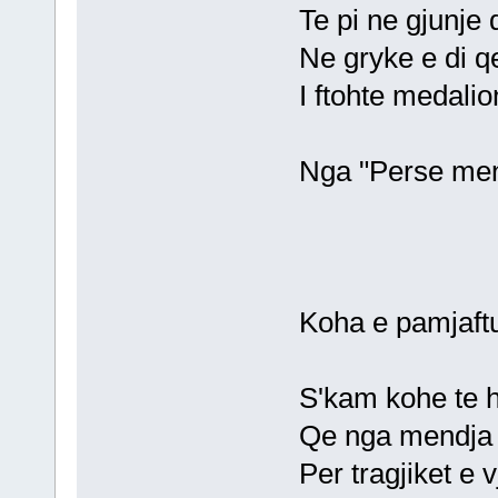
Te pi ne gjunje 
Ne gryke e di q
I ftohte medalio
Nga "Perse men
Koha e pamjaf
S'kam kohe te h
Qe nga mendja ti
Per tragjiket e 