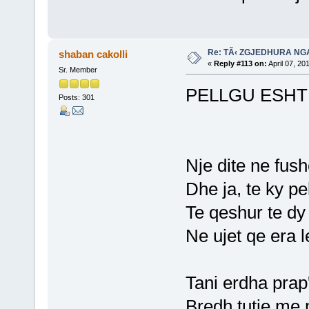
Re: TÃ‹ ZGJEDHURA NG
shaban cakolli
«
Reply #113 on:
April 07, 20
Sr. Member
PELLGU ESHT
Posts: 301
Nje dite ne fus
Dhe ja, te ky p
Te qeshur te d
Ne ujet qe era 
Tani erdha prap
Bredh tutje me m