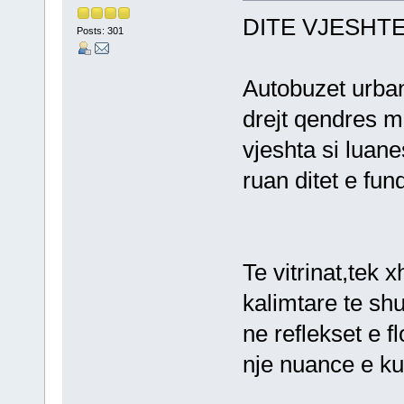
DITE VJESHT
Posts: 301
Autobuzet urban
drejt qendres 
vjeshta si luan
ruan ditet e fund
Te vitrinat,tek 
kalimtare te sh
ne reflekset e f
nje nuance e ku