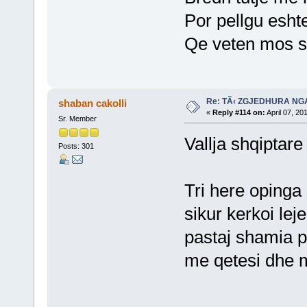
Por pellgu eshte
Qe veten mos s
Re: TÃ‹ ZGJEDHURA NG
shaban cakolli
«
Reply #114 on:
April 07, 20
Sr. Member
Vallja shqiptare
Posts: 301
Tri here opinga
sikur kerkoi leje 
pastaj shamia p
me qetesi dhe 