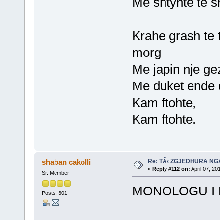
Me shtynte te sh
Krahe grash te 
morg
Me japin nje ge
Me duket ende d
Kam ftohte,
Kam ftohte.
Re: TÃ‹ ZGJEDHURA NG
shaban cakolli
«
Reply #112 on:
April 07, 20
Sr. Member
MONOLOGU I 
Posts: 301