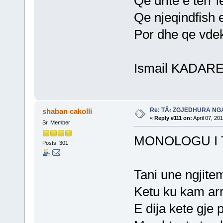
Qe drite e terr 
Qe njeqindfish e
Por dhe qe vdekj
Ismail KADAR
Re: TÃ‹ ZGJEDHURA NG
shaban cakolli
«
Reply #111 on:
April 07, 20
Sr. Member
MONOLOGU I 
Posts: 301
Tani une ngjite
Ketu ku kam arr
E dija kete gje