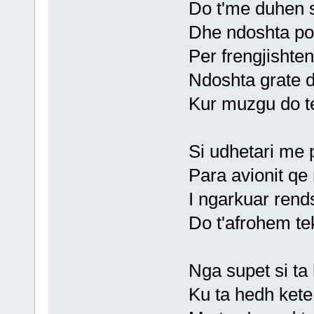
Do t'me duhen s
Dhe ndoshta po
Per frengjishte
Ndoshta grate d
Kur muzgu do te
Si udhetari me 
Para avionit qe
I ngarkuar ren
Do t'afrohem te
Nga supet si ta
Ku ta hedh kete