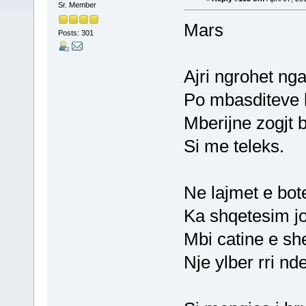
Sr. Member
Mars
Posts: 301
Ajri ngrohet ng
Po mbasditeve 
Mberijne zogjt 
Si me teleks.
Ne lajmet e bot
Ka shqetesim jo
Mbi catine e she
Nje ylber rri nd