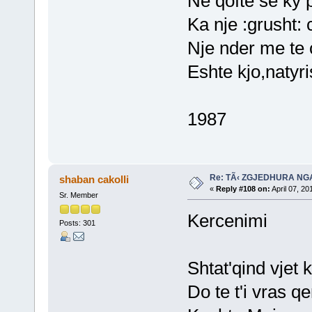
Ne qofte se ky 
Ka nje :grusht: c
Nje nder me te
Eshte kjo,natyri
1987
Re: TÃ‹ ZGJEDHURA NG
shaban cakolli
«
Reply #108 on:
April 07, 20
Sr. Member
Kercenimi
Posts: 301
Shtat'qind vjet k
Do te t'i vras qe