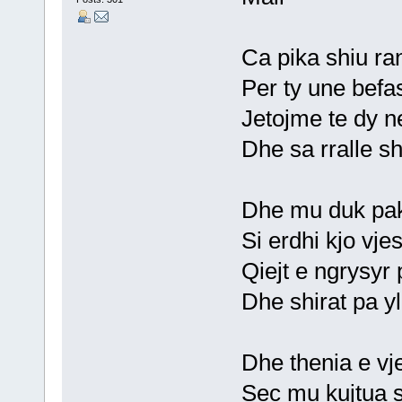
Ca pika shiu ra
Per ty une befa
Jetojme te dy ne
Dhe sa rralle sh
Dhe mu duk pak
Si erdhi kjo vj
Qiejt e ngrysyr 
Dhe shirat pa y
Dhe thenia e vje
Sec mu kujtua s