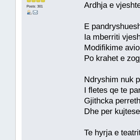
Ardhja e vjesht
Posts: 301
E pandryshuesh
Ia mberriti vjes
Modifikime avio
Po krahet e zog
Ndryshim nuk p
I fletes qe te pa
Gjithcka perret
Dhe per kujtese
Te hyrja e teatr