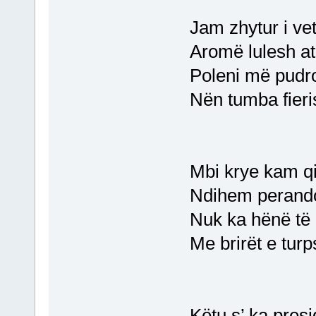
Jam zhytur i vet
Aromë lulesh at
Poleni më pudro
Nën tumba fieri
Mbi krye kam qie
Ndihem perandor
Nuk ka hënë të
Me brirët e tur
Këtu s’ ka pres