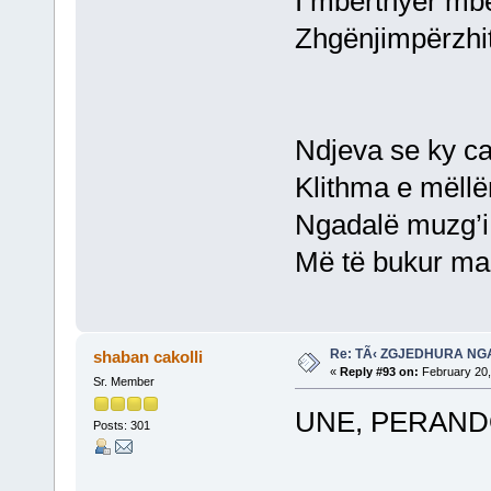
I mbërthyer mb
Zhgënjimpërzhit
Ndjeva se ky cas
Klithma e mëllë
Ngadalë muzg’i 
Më të bukur man
Re: TÃ‹ ZGJEDHURA NG
shaban cakolli
«
Reply #93 on:
February 20,
Sr. Member
UNE, PERAND
Posts: 301