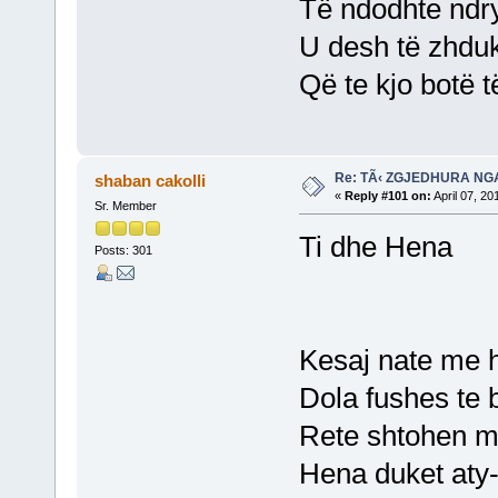
Të ndodhte ndry
U desh të zhdu
Që te kjo botë të 
Re: TÃ‹ ZGJEDHURA NG
shaban cakolli
«
Reply #101 on:
April 07, 20
Sr. Member
Ti dhe Hena
Posts: 301
Kesaj nate me h
Dola fushes te 
Rete shtohen me
Hena duket aty-