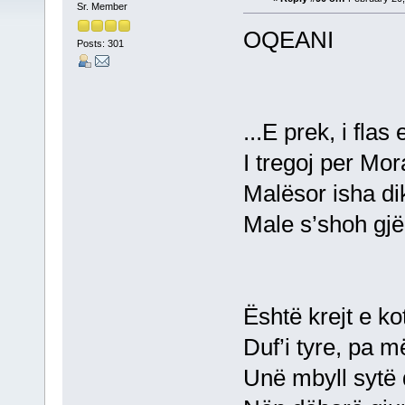
Sr. Member
OQEANI
Posts: 301
...E prek, i flas
I tregoj per Mor
Malësor isha di
Male s’shoh gjë
Është krejt e ko
Duf’i tyre, pa m
Unë mbyll sytë 