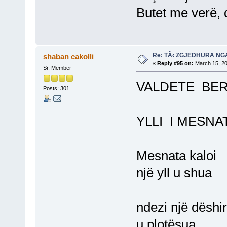
Butet me verë, 
Re: TÃ‹ ZGJEDHURA NG
shaban cakolli
«
Reply #95 on:
March 15, 20
Sr. Member
VALDETE BER
Posts: 301
YLLI I MESNA
Mesnata kaloi
një yll u shua
ndezi një dëshi
u plotësua