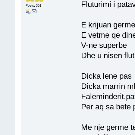
Fluturimi i pata
Posts: 301
E krijuan germ
E vetme qe dine
V-ne superbe
Dhe u nisen flut
Dicka lene pas
Dicka marrin mb
Faleminderit,pa
Per aq sa bete 
Me nje germe t