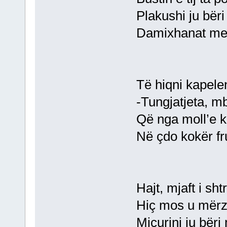
Plakushi ju bër
Damixhanat me 
Të hiqni kapele
-Tungjatjeta, mb
Që nga moll’e ku
Në çdo kokër fr
Hajt, mjaft i sh
Hiç mos u mërzit
Miçurini ju bër