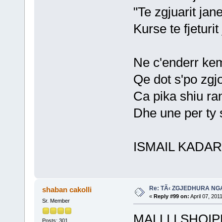
"Te zgjuarit ja
Kurse te fjeturit
Ne c'enderr ke
Qe dot s'po zgjo
Ca pika shiu ra
Dhe une per ty 
ISMAIL KADA
Re: TÃ‹ ZGJEDHURA NG
shaban cakolli
«
Reply #99 on:
April 07, 201
Sr. Member
MALLI I SHQI
Posts: 301