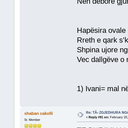
Nën dëborë gjum
Hapësira ovale 
Rreth e qark s’
Shpina ujore ngri
Vec dallgëve o 
1) Ivani= mal n
Re: TÃ‹ ZGJEDHURA NG
shaban cakolli
«
Reply #91 on:
February 20,
Sr. Member