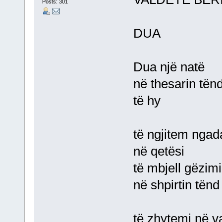
Posts: 301
DUA
Dua një natë
në thesarin tën
të hy
të ngjitem ngad
në qetësi
të mbjell gëzim
në shpirtin tënd
të zhytemi në v