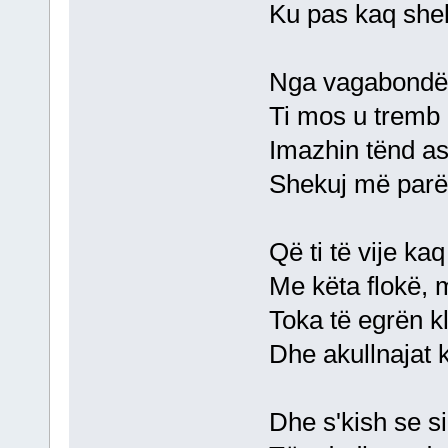
Ku pas kaq shek
Nga vagabondët
Ti mos u tremb 
Imazhin tënd as
Shekuj më parë 
Që ti të vije ka
Me këta flokë, 
Toka të egrën k
Dhe akullnajat 
Dhe s'kish se s