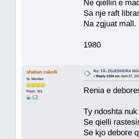
Ne qiellin e ma
Sa nje raft libra
Na zgjuat mall.
1980
Re: TÃ‹ ZGJEDHURA NG
shaban cakolli
«
Reply #104 on:
April 07, 20
Sr. Member
Renia e debore
Posts: 301
Ty ndoshta nuk
Se qielli rastesi
Se kjo debore q