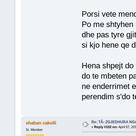
Porsi vete men
Po me shtyhen
dhe pas tyre gji
si kjo hene qe 
Hena shpejt do 
do te mbeten pa 
ne enderrimet e
perendim s'do t
Re: TÃ‹ ZGJEDHURA NG
shaban cakolli
«
Reply #102 on:
April 07, 20
Sr. Member