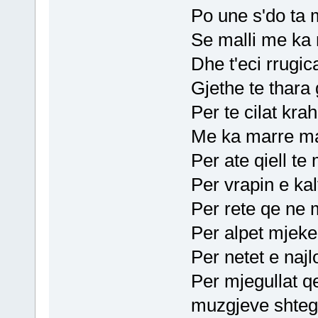
Po une s'do ta 
Se malli me ka 
Dhe t'eci rrugic
Gjethe te thara 
Per te cilat kra
Me ka marre mal
Per ate qiell te 
Per vrapin e kal
Per rete qe ne m
Per alpet mjeke
Per netet e najl
Per mjegullat qe
muzgjeve shteg