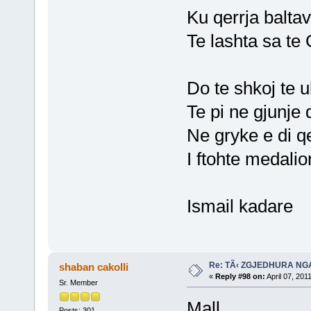
Ku qerrja balta
Te lashta sa te
Do te shkoj te u
Te pi ne gjunje 
Ne gryke e di q
I ftohte medalio
Ismail kadare
Re: TÃ‹ ZGJEDHURA NG
shaban cakolli
«
Reply #98 on:
April 07, 201
Sr. Member
Mall
Posts: 301