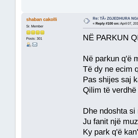
Re: TÃ‹ ZGJEDHURA NG
shaban cakolli
«
Reply #100 on:
April 07, 20
Sr. Member
NË PARKUN Q
Posts: 301
Në parkun q'ë m
Të dy ne ecim q
Pas shijes saj k
Qilim të verdhë 
Dhe ndoshta si 
Ju fanit një muz
Ky park q'ë kan'