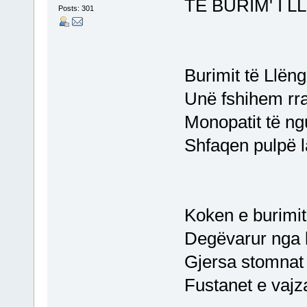
TE BURIM' I 
Posts: 301
Burimit të Llën
Unë fshihem rrak
Monopatit të ngu
Shfaqen pulpë la
Koken e burimit
Degëvarur nga k
Gjersa stomnat 
Fustanet e vajz