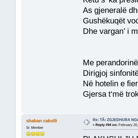
As gjeneralë dh
Gushëkuqët vocë
Dhe vargan’ i m
Me perandorinë 
Dirigjoj sinfonit
Në hotelin e fie
Gjersa t‘më tro
Re: TÃ‹ ZGJEDHURA NG
shaban cakolli
«
Reply #94 on:
February 20,
Sr. Member