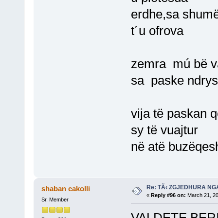
erdhe,sa shumë
t´u ofrova
zemra mú bë v
sa paske ndrys
vija të paskan q
sy të vuajtur
në atë buzëqeshj
Re: TÃ‹ ZGJEDHURA NG
shaban cakolli
«
Reply #96 on:
March 21, 20
Sr. Member
VALDETE BER