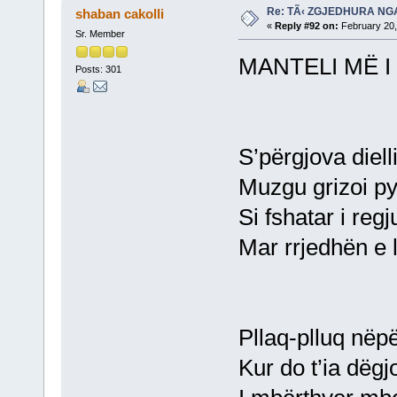
Re: TÃ‹ ZGJEDHURA NG
shaban cakolli
«
Reply #92 on:
February 20,
Sr. Member
MANTELI MË 
Posts: 301
S’përgjova diell
Muzgu grizoi pyl
Si fshatar i regj
Mar rrjedhën e 
Pllaq-plluq nëp
Kur do t’ia dëgj