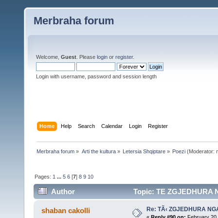
Merbraha forum
Welcome,
Guest
. Please
login
or
register
.
Login with username, password and session length
Home
Help
Search
Calendar
Login
Register
Merbraha forum
»
Arti the kultura
»
Letersia Shqiptare
»
Poezi
(Moderator:
Pages:
1
...
5
6
[
7
]
8
9
10
Author
Topic: TE ZGJEDHURA N
Re: TÃ‹ ZGJEDHURA NG
shaban cakolli
«
Reply #90 on:
February 20,