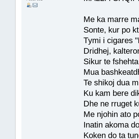
Me ka marre mal
Sonte, kur po 
Tymi i cigares "
Dridhej, kaltero
Sikur te fsheht
Mua bashkeatdh
Te shikoj dua m
Ku kam bere dik
Dhe ne rruget k
Me njohin ato po
Inatin akoma do
Koken do ta tun