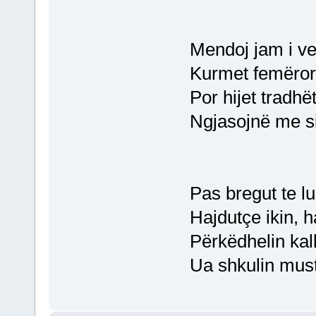
Mendoj jam i vet
Kurmet femërore
Por hijet tradhë
Ngjasojnë me si
Pas bregut te lu
Hajdutçe ikin, 
Përkëdhelin kal
Ua shkulin musta