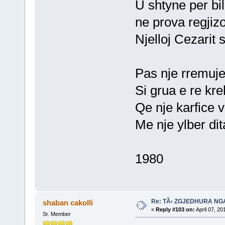
U shtyne per bil
ne prova regjizo
Njelloj Cezarit s
Pas nje rremuj
Si grua e re kr
Qe nje karfice 
Me nje ylber dit
1980
Re: TÃ‹ ZGJEDHURA NG
shaban cakolli
«
Reply #103 on:
April 07, 20
Sr. Member