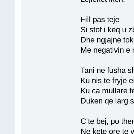
Fill pas teje
Si stof i keq u 
Dhe ngjajne toka,
Me negativin e n
Tani ne fusha 
Ku nis te fryje e
Ku ca mullare t
Duken qe larg s
C’te bej, po th
Ne kete ore te 