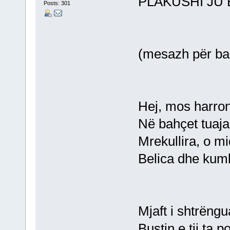
PLAKUSHI JU
Posts: 301
(mesazh për ba
Hej, mos harron
Në bahçet tuaja 
Mrekullira, o mi
Belica dhe kumbu
Mjaft i shtrëngu
Bustin e tij ta 