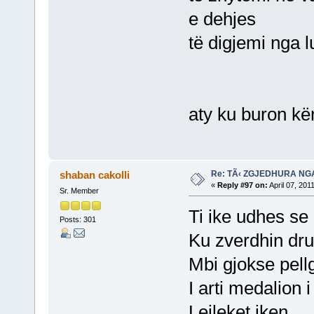
e dehjes
të digjemi nga 
aty ku buron kë
Re: TÃ‹ ZGJEDHURA NG
shaban cakolli
«
Reply #97 on:
April 07, 201
Sr. Member
Ti ike udhes s
Posts: 301
Ku zverdhin dru
Mbi gjokse pellg
I arti medalion 
Lejleket iken.