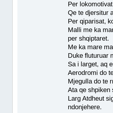
Per lokomotivat 
Qe te djersitur 
Per qiparisat, k
Malli me ka mar
per shqiptaret.
Me ka mare malli
Duke fluturuar m
Sa i larget, aq 
Aerodromi do te
Mjegulla do te r
Ata qe shpiken 
Larg Atdheut si
ndonjehere.