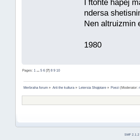
I ftohte hapej m
ndersa shetisni
Nen altruizmin e 
1980
Pages:
1
...
5
6
[
7
]
8
9
10
Merbraha forum
»
Arti the kultura
»
Letersia Shqiptare
»
Poezi
(Moderator:
SMF 2.1.2