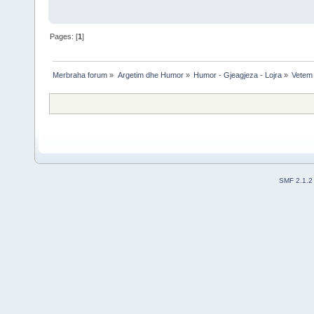
Pages: [
1
]
Merbraha forum
»
Argetim dhe Humor
»
Humor - Gjeagjeza - Lojra
»
Vetem 
SMF 2.1.2