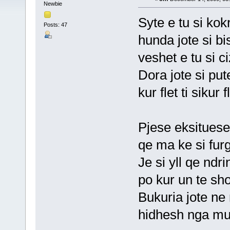
Newbie
Syte e tu si kokr
Posts: 47
hunda jote si bi
veshet e tu si ci
Dora jote si pute
kur flet ti sikur f
Pjese eksituese 
qe ma ke si furg
Je si yll qe ndri
po kur un te sho
Bukuria jote ne 
hidhesh nga muri