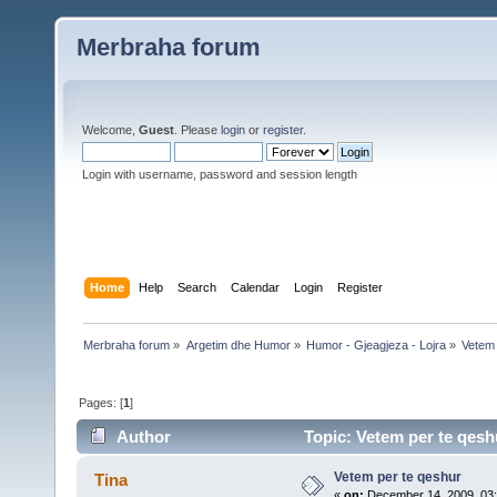
Merbraha forum
Welcome,
Guest
. Please
login
or
register
.
Login with username, password and session length
Home
Help
Search
Calendar
Login
Register
Merbraha forum
»
Argetim dhe Humor
»
Humor - Gjeagjeza - Lojra
»
Vetem 
Pages: [
1
]
Author
Topic: Vetem per te qesh
Vetem per te qeshur
Tina
«
on:
December 14, 2009, 03