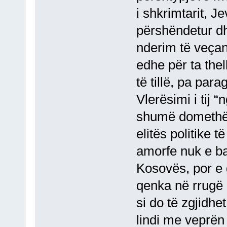
i shkrimtarit, 
përshëndetur d
nderim të veçan
edhe për ta thel
të tillë, pa par
Vlerësimi i tij “
shumë domethën
elitës politike t
amorfe nuk e ba
Kosovës, por e 
qenka në rrugë 
si do të zgjidhe
lindi me veprën