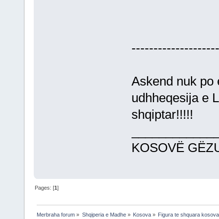
-------------------
Askend nuk po e
udhheqesija e L
shqiptar!!!!!
____________
KOSOVË GËZU
Pages: [
1
]
Merbraha forum
»
Shqiperia e Madhe
»
Kosova
»
Figura te shquara kosova