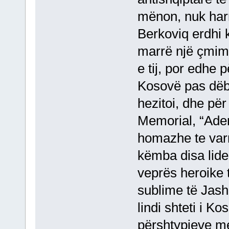
mënon, nuk har
Berkoviq erdhi 
marrë një çmim 
e tij, por edhe p
Kosovë pas dëbi
hezitoi, dhe pë
Memorial, “Ade
homazhe te varr
këmba disa lider
veprës heroike t
sublime të Jash
lindi shteti i K
përshtypjeve me