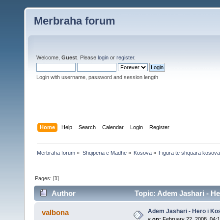
Merbraha forum
Welcome,
Guest
. Please
login
or
register
.
Login with username, password and session length
Home
Help
Search
Calendar
Login
Register
Merbraha forum
»
Shqiperia e Madhe
»
Kosova
»
Figura te shquara kosova
Pages: [
1
]
Author
Topic: Adem Jashari - H
Adem Jashari - Hero i K
valbona
«
on:
February 22, 2008, 04: