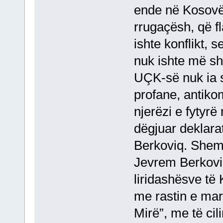
ende në Kosovë 
rrugaçësh, që f
ishte konflikt,
nuk ishte më shu
UÇK-së nuk ia so
profane, antikom
njerëzi e fytyrë
dëgjuar deklara
Berkoviq. Shemb
Jevrem Berkoviq
liridashësve të 
me rastin e mar
Mirë”, me të cil