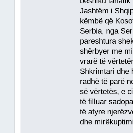
besniku fanatik i
Jashtëm i Shqipë
këmbë që Kosov
Serbia, nga Serb
pareshtura shek
shërbyer me mit
vrarë të vërtetë
Shkrimtari dhe 
radhë të parë nde
së vërtetës, e c
të filluar sadop
të atyre njerëz
dhe mirëkuptimi 