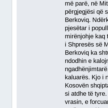
më parë, në Mit
përgjegjësi që 
Berkoviq. Ndërk
pjesëtar i popull
mirënjohje kaq 
i Shpresës së M
Berkoviq ka sh
ndodhin e kaloj
ngadhënjimtarë
kaluarës. Kjo i 
Kosovën shqipta
si atdhe të tyre
vrasin, e forcu