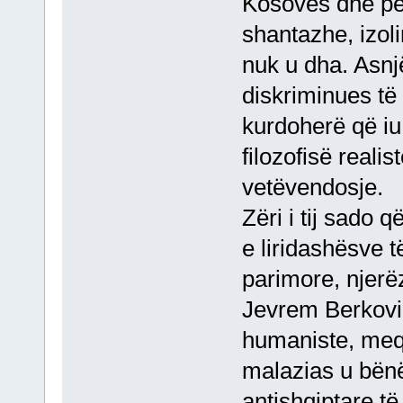
Kosovës dhe pë
shantazhe, izol
nuk u dha. Asnj
diskriminues të
kurdoherë që iu
filozofisë reali
vetëvendosje.
Zëri i tij sado 
e liridashësve t
parimore, njerë
Jevrem Berkoviqi
humaniste, meq
malazias u bënë
antishqiptare të