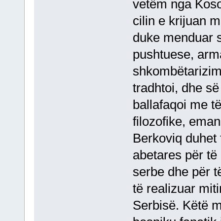
vetëm nga Kosov
cilin e krijuan m
duke menduar se
pushtuese, arma
shkombëtarizimin
tradhtoi, dhe së 
ballafaqoi me t
filozofike, eman
Berkoviq duhet 
abetares për të 
serbe dhe për të
të realizuar mit
Serbisë. Këtë m