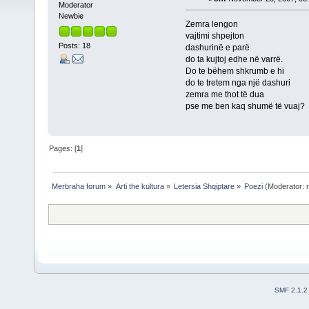
Moderator
Newbie
Zemra lengon
vajtimi shpejton
Posts: 18
dashurinë e parë
do ta kujtoj edhe në varrë.
Do te bëhem shkrumb e hi
do te tretem nga një dashuri
zemra me thot të dua
pse me ben kaq shumë të vuaj?
Pages: [
1
]
Merbraha forum
»
Arti the kultura
»
Letersia Shqiptare
»
Poezi
(Moderator:
SMF 2.1.2