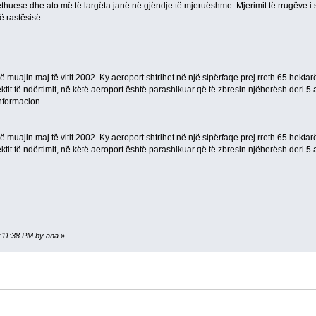
rrëthuese dhe ato më të largëta janë në gjëndje të mjeruëshme. Mjerimit të rrugëve i 
ë rastësisë.
 në muajin maj të vitit 2002. Ky aeroport shtrihet në një sipërfaqe prej rreth 65 hektar
it të ndërtimit, në këtë aeroport është parashikuar që të zbresin njëherësh deri 5 a
Informacion
 në muajin maj të vitit 2002. Ky aeroport shtrihet në një sipërfaqe prej rreth 65 hektar
it të ndërtimit, në këtë aeroport është parashikuar që të zbresin njëherësh deri 5 a
4:11:38 PM by ana
»