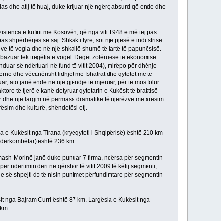
das dhe atij të huaj, duke krijuar një ngërç absurd që ende dhe
istenca e kufirit me Kosovën, që nga viti 1948 e më tej pas
s shpërbërjes së saj. Shkak i tyre, sot një pjesë e industrisë
seve të vogla dhe në një shkallë shumë të lartë të papunësisë.
e bazuar tek tregëtia e vogël. Degët zotëruese të ekonomisë
duar së ndërtuari në fund të vitit 2004), mirëpo për dhënje
erne dhe vëcanërisht lidhjet me fshatrat dhe qytetet më të
ar, ato janë ende në një gjëndje të mjeruar, për të mos folur
faktore të tjerë e kanë detyruar qytetarin e Kukësit të braktisë
uar dhe një largim në përmasa dramatike të njerëzve me arësim
ësim dhe kulturë, shëndetësi etj.
ia e Kukësit nga Tirana (kryeqyteti i Shqipërisë) është 210 km
 ndërkombëtar) është 236 km.
limash-Morinë janë duke punuar 7 firma, ndërsa për segmentin
ndërtimin deri në qërshor të vitit 2009 të këtij segmenti,
dhe së shpejti do të nisin punimet përfundimtare për segmentin
t nga Bajram Curri është 87 km. Largësia e Kukësit nga
 km.