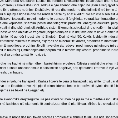
925, Mbretëria Shqiptare i kushtoi një rëndësi të vecantë këtij fshati duke i dhënë st
Prizreni,Gjakova dhe Gora. Ardhja e tyre shënon dhe futjen në jetën e këtij qyteti 
mje të re përmes ndërtimit të shtëpive të reja dhe moderne dhe krijimit të një fryme t
hur si një nyje lidhëse dhe me rëndësi për të dy anët e kufirit. Në ato vite nisën aktivi
irave, fotografia, mjetet moderne te transportit (biçikletat, veturat, kamionat dhe a
ve dhe këpucëve, shërbimi postar dhe telegrafik, prodhimi i energjisë elektrike, përpu
 re gatimi dhe shërbimi, etj. Ardhja e sistemit komunist shkaktoi dhe shkatërrimin tot
esave dhe objekteve tregëtare, nëpërkëmbjen e të drejtave dhe të lirive elementare 
ishte një qendër industriale në Shqipëri. Deri në vitet '90, Kukësi kishte një industri 
entrimit të mineralit të kromit, nxjerrjes së mineralit të kuarcit, prodhimit të material
it të mobiljeve, prodhimit të qilimave dhe sixhadeve, prodhimeve ushqimore (pije
it te bukës etj.), mbledhjes dhe përpunimit të bimëve mjekësore, prodhime të indus
he disa qindra turistë të huaj, etj.
 dhe me traditë në rritjen dhe mbarështrimin e deleve. Cilësia e mishit dhe e leshit 
ht fushata antiekonomike e tufëzimit të bagëtive, bëri që numri i krerëve të vijë v
arështruar bagëti.
ër e njohur e transportit. Krahas llojeve të tjera të transportit, aty ishte i zhvilluar dh
rave dhe të udhëtarëve. Një pjesë e konsiderueshme e banorëve të qytetit dhe të f
errjes së bakrit në Gjegjan etj.
konomike drejt tregut të lirë pas viteve '90 bën që pjesa më e madhe e industrisë 
ar në kushtet e një ekonomie të centralizuar dhe të planifikuar. Mirëpo kjo shkaktoi
meve të pronësisë mbi tokën (veçmas problemet e shumta të krijuara nga shpërngul