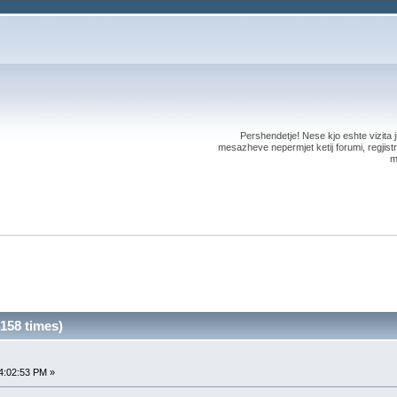
Pershendetje! Nese kjo eshte vizita ju
mesazheve nepermjet ketij forumi, regjistri
m
158 times)
4:02:53 PM »