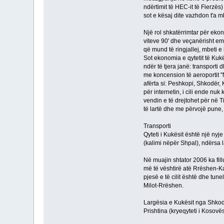
ndërtimit të HEC-it të Fierzë
sot e kësaj dite vazhdon t'a 
Një rol shkatërrimtar për eko
viteve 90' dhe veçanërisht emb
që mund të ringjallej, mbeti e
Sot ekonomia e qytetit të Kuk
ndër të tjera janë: transport
me koncension të aeroportit "
afërta si: Peshkopi, Shkodër, 
për internetin, i cili ende nuk
vendin e të drejtohet për në 
të lartë dhe me përvojë pune,
Transporti
Qyteti i Kukësit është një nyj
(kalimi nëpër Shpal), ndërsa 
Në muajin shtator 2006 ka fi
më të vështirë atë Rrëshen-Ka
pjesë e të cilit është dhe tu
Milot-Rrëshen.
Largësia e Kukësit nga Shkod
Prishtina (kryeqyteti i Kosov