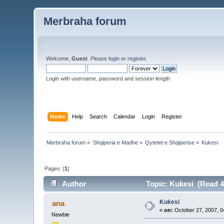
Merbraha forum
Welcome,
Guest
. Please
login
or
register
.
Login with username, password and session length
Home
Help
Search
Calendar
Login
Register
Merbraha forum
»
Shqiperia e Madhe
»
Qytetet e Shqiperise
»
Kukesi
Pages: [
1
]
Author
Topic: Kukesi (Read 4
Kukesi
ana
«
on:
October 27, 2007, 0
Newbie