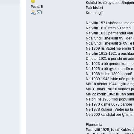
Kukësi është qytet në Shqipëri
Posts: 5
Pak histori
Kronologji:
Në vitin 1571 shënohet me em
Në vitin 1610 rreth 50 shtëpi
Në vitin 1633 përmendet Vau 
Nga fundi i shekullit XVII deri n
Nga fundi i shekullit të XVII e
Në 1869 rishfaqet me emrin 
Në vitin 1912-1921 u pushtua 
Dhjetor 1921 u përfshi në admi
Në 1923 u bë qender krahino
Në 1925 u bë qytet, qendër e
Në 1938 kishte 1800 banorë
Në 1939-1943 ishte nën pusht
Më 18 nëntor 1944 u çlirua ng
Më 31 mars 1962 u vendos përm
Më 22 korrik 1962 filluan puni
Në prill të 1965 filloi popullimi i
Në 1970 kishte 6073 banorë
Në 1978 Kukësi i Vjeter ua la 
Në 2000 kandidat për Çmimi
Ekonomia
Para vitit 1925, fshati Kukës b