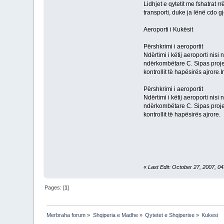
Lidhjet e qytetit me fshatrat 
transporti, duke ja lënë cdo gj
Aeroporti i Kukësit
Përshkrimi i aeroportit
Ndërtimi i këtij aeroporti nisi
ndërkombëtare C. Sipas projekt
kontrollit të hapësirës ajrore.
Përshkrimi i aeroportit
Ndërtimi i këtij aeroporti nisi
ndërkombëtare C. Sipas projekt
kontrollit të hapësirës ajrore.
«
Last Edit: October 27, 2007, 0
Pages: [
1
]
Merbraha forum
»
Shqiperia e Madhe
»
Qytetet e Shqiperise
»
Kukesi