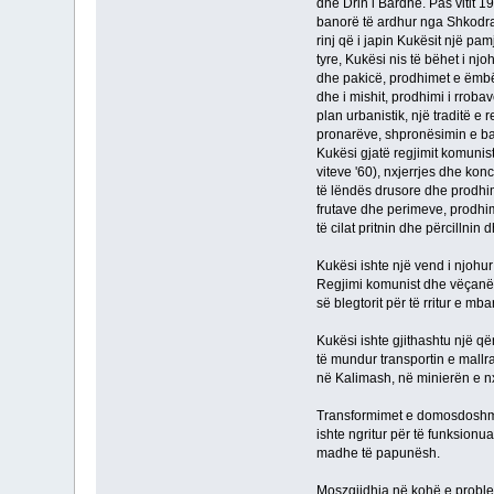
dhe Drin i Bardhë. Pas vitit 1
banorë të ardhur nga Shkodra,
rinj që i japin Kukësit një pa
tyre, Kukësi nis të bëhet i njo
dhe pakicë, prodhimet e ëmbëls
dhe i mishit, prodhimi i rroba
plan urbanistik, një traditë e
pronarëve, shpronësimin e ban
Kukësi gjatë regjimit komunist 
viteve '60), nxjerrjes dhe konc
të lëndës drusore dhe prodhim
frutave dhe perimeve, prodhim
të cilat pritnin dhe përcillnin d
Kukësi ishte një vend i njohur
Regjimi komunist dhe vëçanëris
së blegtorit për të rritur e mb
Kukësi ishte gjithashtu një qënd
të mundur transportin e mall
në Kalimash, në minierën e nxj
Transformimet e domosdoshme e
ishte ngritur për të funksionu
madhe të papunësh.
Moszgjidhja në kohë e proble