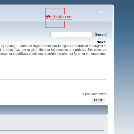
News:
aj e pare, Ju duhet te regjistroheni, per te siguruar te drejten e dergimit te
mi eshte falas per te gjithe dhe per kenaqesine e te gjitheve. Per te lexuar
esazhet e publikuara, mjafton te zgjidhni njerin nga forumet e meposhtme.
« previous
next »
PRINT