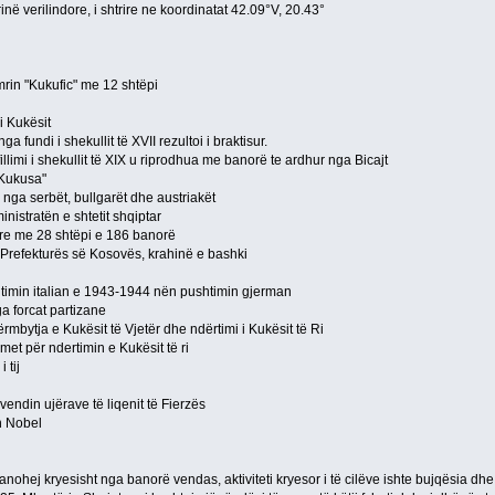
në verilindore, i shtrire ne koordinatat 42.09°V, 20.43°
rin "Kukufic" me 12 shtëpi
i Kukësit
ga fundi i shekullit të XVII rezultoi i braktisur.
 fillimi i shekullit të XIX u riprodhua me banorë te ardhur nga Bicajt
"Kukusa"
nga serbët, bullgarët dhe austriakët
nistratën e shtetit shqiptar
re me 28 shtëpi e 186 banorë
 Prefekturës së Kosovës, krahinë e bashki
imin italian e 1943-1944 nën pushtimin gjerman
a forcat partizane
bytja e Kukësit të Vjetër dhe ndërtimi i Kukësit të Ri
met për ndertimin e Kukësit të ri
 tij
vendin ujërave të liqenit të Fierzës
n Nobel
anohej kryesisht nga banorë vendas, aktiviteti kryesor i të cilëve ishte bujqësia dhe 