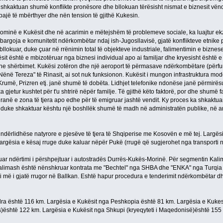
s) shkaktuan shumë konflikte pronësore dhe bllokuan tërësisht nismat e biznesit vën
mbajë të mbërthyer dhe nën tension të gjithë Kukesin.
nominë e Kukësit dhe në acarimin e mëtejshëm të problemeve sociale, ka luajtur ekz
argoja e komunitetit ndërkombëtar ndaj ish-Jugosllavisë, gjatë konflikteve etnike pa
 bllokuar, duke çuar në rrënimin total të objekteve industriale, falimentimin e bizne
ësit është e mbizotëruar nga biznesi individual apo ai familjar dhe kryesisht është 
i dhe shërbimet. Kukësi zotëron dhe një aeroport të përmasave ndërkombëtare (përfun
Nënë Tereza" të Rinasit, ai sot nuk funksionon. Kukësit i mungon infrastruktura mod
Krumë, Prizren etj. janë shumë të dobëta. Lidhjet telefonike ndonëse janë përmirësu
 ka gjetur kushtet për t'u shtrirë nëpër familje. Të gjithë këto faktorë, por dhe shumë 
Tiranë e zona të tjera apo edhe për të emigruar jashtë vendit. Ky proces ka shkakt
 duke shkaktuar kështu një boshllëk shumë të madh në administratën publike, në ar
e ndërlidhëse natyrore e pjesëve të tjera të Shqiperise me Kosovën e më tej. Largës
largësia e kësaj rruge duke kaluar nëpër Pukë (rrugë që sugjerohet nga transporti
lluar ndërtimi i përshpejtuar i autostradës Durrës-Kukës-Morinë. Për segmentin Ka
limash është nënshkruar kontrata me "Bechtel" nga SHBA dhe "ENKA" nga Turqia për 
neli më i gjatë rrugor në Ballkan. Eshtë hapur procedura e tenderimit ndërkombëtar 
ra është 116 km. Largësia e Kukësit nga Peshkopia është 81 km. Largësia e Kukesi
ës)është 122 km. Largësia e Kukësit nga Shkupi (kryeqyteti i Maqedonisë)është 155