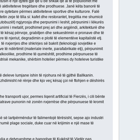
atusin e një qyteti gjë që u be shkak që ai të popullohet me
të aktiviteteve tregëtare dhe prodhuese. Janë këta banorë të
ë re qytetare përmes aktiviteteve sportive dhe kulturore. Falë
tetin zeje të tilla si: kafet dhe restorantet, tregëtia me shumicë
utobuzët) ngjyrosja dhe perpunimi i leshit, përpunimi i lëkurës
nimi i metalit, prodhimet prej ari dhe argjëndi, arkitekturë dhe
al të kësaj përvoje, grabitjen dhe sekuestrimin e pronave dhe të
të njeriut, degradimin e plotë të elementëve kapitalistë etj.
të nxjerrjes dhe shkrirjes së bakrit (teknologji sovjetike e
eve të ndërtimit (materiale inerte, parafabrikate etj), përpunimit
 alkoolike, prodhime të qumështit, prodhime përpunuese të
trisë mekanike, shërbim hotelier përmes dy hoteleve turistike
të deleve lumjane ishin të njohura në të gjithë Ballkanin.
azhdimisht në rënje dhe kjo veç kësaj çoi në ftohjen e dëshirës
e transporti ujor, permes liqenit artificial të Fierzës, i cili bënte
shatrave punonin në zonën nxjerrëse dhe përpunuese të kromit
së lartpërmëndur të falimentojë tërësisht, sepse ajo industri
 shumë plage sociale, duke cuar në krijimin e një mase të
ja e detyrueshme e banorëve të Kukësit të Vjetër pas