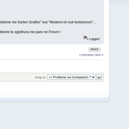
obleme me Karten Grafike" ose "Modemi im nuk funksionon"...
obleme te zgjidhura me pare ne Forum !
Logged
PRINT
« previous
next »
Jump to: