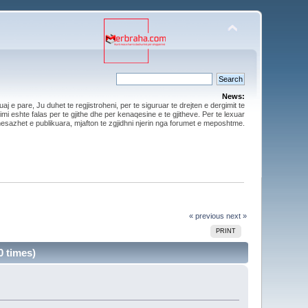
News:
aj e pare, Ju duhet te regjistroheni, per te siguruar te drejten e dergimit te
mi eshte falas per te gjithe dhe per kenaqesine e te gjitheve. Per te lexuar
esazhet e publikuara, mjafton te zgjidhni njerin nga forumet e meposhtme.
« previous
next »
PRINT
0 times)