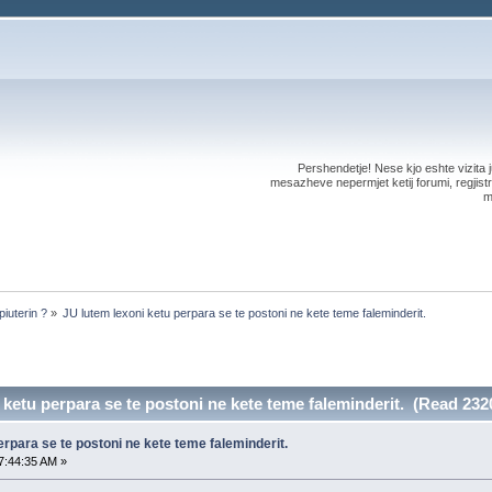
Pershendetje! Nese kjo eshte vizita ju
mesazheve nepermjet ketij forumi, regjistri
m
iuterin ?
»
JU lutem lexoni ketu perpara se te postoni ne kete teme faleminderit.
 ketu perpara se te postoni ne kete teme faleminderit. (Read 232
erpara se te postoni ne kete teme faleminderit.
7:44:35 AM »