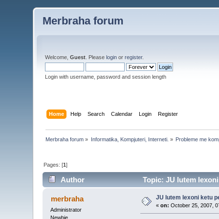
Merbraha forum
Welcome,
Guest
. Please
login
or
register
.
Login with username, password and session length
Home
Help
Search
Calendar
Login
Register
Merbraha forum
»
Informatika, Kompjuteri, Interneti.
»
Probleme me komp
Pages: [
1
]
Author
Topic: JU lutem lexoni
JU lutem lexoni ketu p
merbraha
«
on:
October 25, 2007, 0
Administrator
Newbie