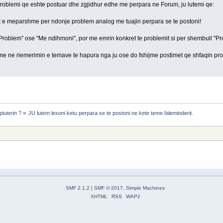
 problemi qe eshte postuar dhe zgjidhur edhe me perpara ne Forum, ju lutemi qe:
t e meparshme per ndonje problem analog me tuajin perpara se te postoni!
roblem" ose "Me ndihmoni", por me emrin konkret te problemit si per shembull "Pr
jme ne riemerimin e temave te hapura nga ju ose do fshijme postimet qe shfaqin pr
iuterin ?
»
JU lutem lexoni ketu perpara se te postoni ne kete teme faleminderit.
SMF 2.1.2
|
SMF © 2017
,
Simple Machines
XHTML
RSS
WAP2