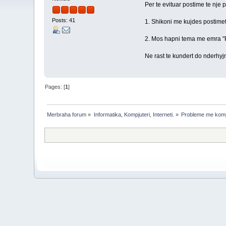
Per te evituar postime te nje
Posts: 41
1. Shikoni me kujdes postime
2. Mos hapni tema me emra "P
Ne rast te kundert do nderhy
Pages: [
1
]
Merbraha forum
»
Informatika, Kompjuteri, Interneti.
»
Probleme me komp